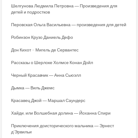
Шелгунова Людмила Петровна ― Произведения для
детей и подростков
Перовская Ольга Васильевна ― произведения для детей
Робинзон Крузо Даниель Дефо
Дон Кихот – Мигель де Сервантес
Рассказы о Шерлоке Холмсе Конан Дойл
Черный Красавчик ― Анна Сьюэлл
Дымка ― Виль Джемс
Красавец Джой ― Маршал Саундерс
Хайди, или Волшебная долина ― Йоханна Спири
Приключения доисторического мальчика ― Эрнест
д’Эрвильи