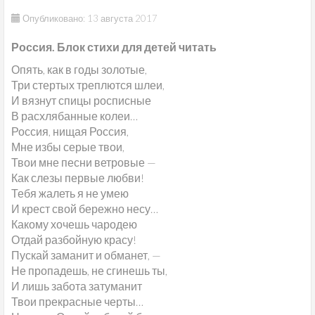
Опубликовано: 13 августа 2017
Россия. Блок стихи для детей читать
Опять, как в годы золотые,
Три стертых треплются шлеи,
И вязнут спицы росписные
В расхлябанные колеи…
Россия, нищая Россия,
Мне избы серые твои,
Твои мне песни ветровые —
Как слезы первые любви!
Тебя жалеть я не умею
И крест свой бережно несу…
Какому хочешь чародею
Отдай разбойную красу!
Пускай заманит и обманет, —
Не пропадешь, не сгинешь ты,
И лишь забота затуманит
Твои прекрасные черты…