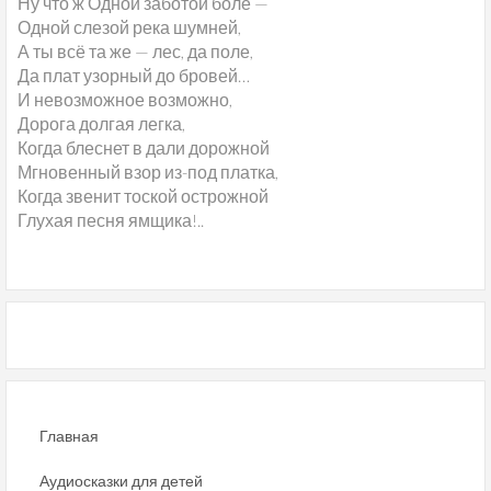
Ну что ж Одной заботой боле —
Одной слезой река шумней,
А ты всё та же — лес, да поле,
Да плат узорный до бровей…
И невозможное возможно,
Дорога долгая легка,
Когда блеснет в дали дорожной
Мгновенный взор из-под платка,
Когда звенит тоской острожной
Глухая песня ямщика!..
Главная
Аудиосказки для детей