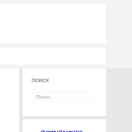
ПОИСК
change site version