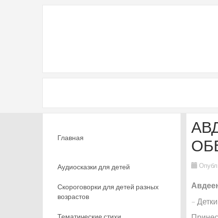
АВ
Главная
ОБ
Опубл
Аудиосказки для детей
Авдеен
Скороговорки для детей разных
возрастов
– Детки
Тематические стихи
Принес