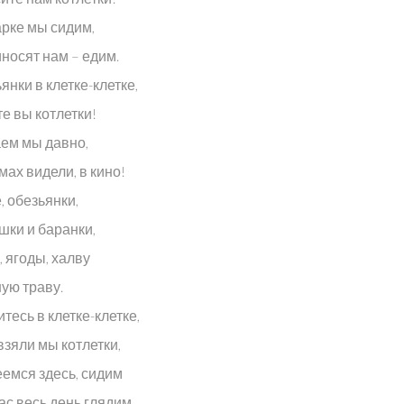
арке мы сидим,
носят нам – едим.
янки в клетке-клетке,
е вы котлетки!
аем мы давно,
ах видели, в кино!
, обезьянки,
шки и баранки,
 ягоды, халву
ую траву.
итесь в клетке-клетке,
взяли мы котлетки,
еемся здесь, сидим
ас весь день глядим.