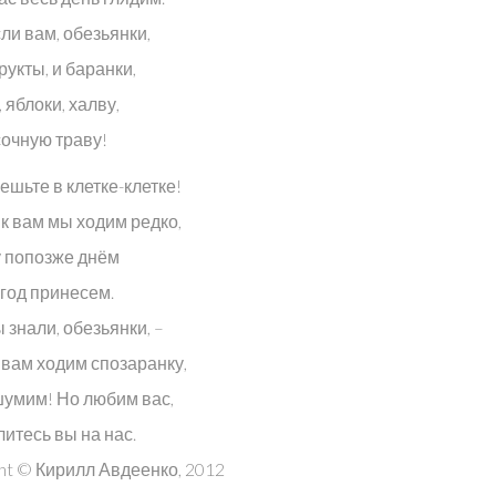
ли вам, обезьянки,
укты, и баранки,
 яблоки, халву,
сочную траву!
ешьте в клетке-клетке!
 к вам мы ходим редко,
 попозже днём
ягод принесем.
 знали, обезьянки, –
 вам ходим спозаранку,
шумим! Но любим вас,
литесь вы на нас.
ht © Кирилл Авдеенко, 2012