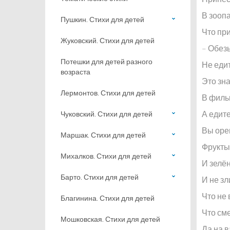
В зооп
Пушкин. Стихи для детей
Что при
Жуковский. Стихи для детей
– Обезь
Потешки для детей разного
Не едит
возраста
Это зн
Лермонтов. Стихи для детей
В фильм
А едите
Чуковский. Стихи для детей
Вы оре
Маршак. Стихи для детей
Фрукты,
Михалков. Стихи для детей
И зелён
Барто. Стихи для детей
И не зл
Что не 
Благинина. Стихи для детей
Что см
Мошковская. Стихи для детей
Да на в