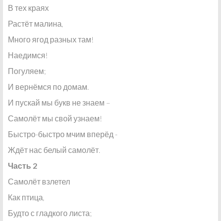
В тех краях
Растёт малина,
Много ягод разных там!
Наедимся!
Погуляем;
И вернёмся по домам.
И пускай мы букв не знаем –
Самолёт мы свой узнаем!
Быстро-быстро мчим вперёд -
Ждёт нас белый самолёт.
Часть 2
Самолёт взлетел
Как птица,
Будто с гладкого листа;