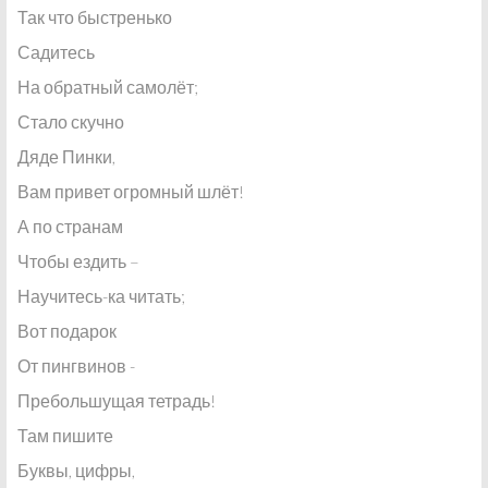
Так что быстренько
Садитесь
На обратный самолёт;
Стало скучно
Дяде Пинки,
Вам привет огромный шлёт!
А по странам
Чтобы ездить –
Научитесь-ка читать;
Вот подарок
От пингвинов -
Пребольшущая тетрадь!
Там пишите
Буквы, цифры,