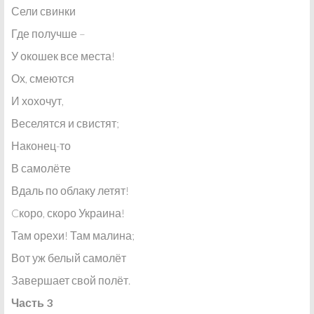
Сели свинки
Где получше –
У окошек все места!
Ох, смеются
И хохочут,
Веселятся и свистят;
Наконец-то
В самолёте
Вдаль по облаку летят!
Cкоро, скоро Украина!
Там орехи! Там малина;
Вот уж белый самолёт
Завершает свой полёт.
Часть 3