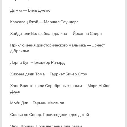
Дымка ― Виль Джемс
Красавец Джой ― Маршал Саундерс
Хайди, или Волшебная долина ― Йоханна Спири
Приключения доисторического мальчика ― Эрнест
д’Эрвильи
Лорна Дун — Блэкмор Ричард
Хижина дяди Тома — Гарриет Бичер-Стоу
Ханс Бринкер, или Серебряные коньки ― Мэри Мэйпс
Додж
Моби Дик — Герман Мелвилл
Софья де Сегюр. Произведения для детей
Януш Корчак. Произведения для детей