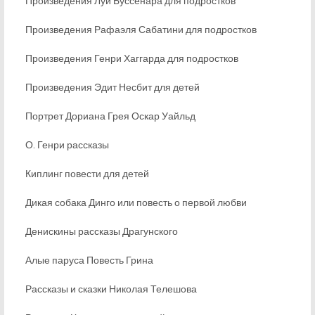
Произведения Луи Буссенара для подростков
Произведения Рафаэля Сабатини для подростков
Произведения Генри Хаггарда для подростков
Произведения Эдит Несбит для детей
Портрет Дориана Грея Оскар Уайльд
О. Генри рассказы
Киплинг повести для детей
Дикая собака Динго или повесть о первой любви
Денискины рассказы Драгунского
Алые паруса Повесть Грина
Рассказы и сказки Николая Телешова