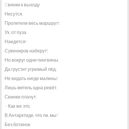
Cвинки к выходу
Несутся,
Пролетели весь маршрут!
Ух, от пуза
Наедятся!
Сувениров наберут!
Но вокруг одни пингвины,
Да грустит угрюмый лёд;
Не видать нигде малины!
Лишь метель одна ревёт.
Свинки плачут:
– Как же это,
В Антарктиде, что ли, мы?
Без ботинок