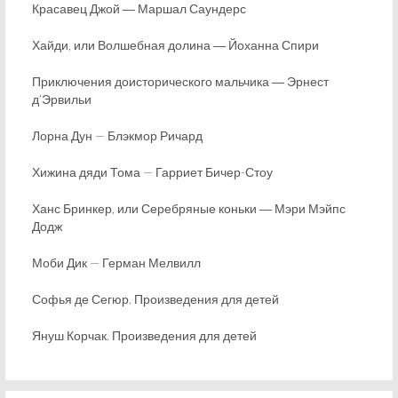
Красавец Джой ― Маршал Саундерс
Хайди, или Волшебная долина ― Йоханна Спири
Приключения доисторического мальчика ― Эрнест
д’Эрвильи
Лорна Дун — Блэкмор Ричард
Хижина дяди Тома — Гарриет Бичер-Стоу
Ханс Бринкер, или Серебряные коньки ― Мэри Мэйпс
Додж
Моби Дик — Герман Мелвилл
Софья де Сегюр. Произведения для детей
Януш Корчак. Произведения для детей