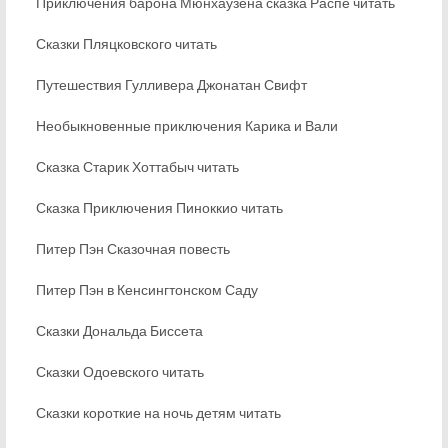
Приключения барона Мюнхаузена сказка Распе читать
Сказки Пляцковского читать
Путешествия Гулливера Джонатан Свифт
Необыкновенные приключения Карика и Вали
Сказка Старик Хоттабыч читать
Сказка Приключения Пиноккио читать
Питер Пэн Сказочная повесть
Питер Пэн в Кенсингтонском Саду
Сказки Дональда Биссета
Сказки Одоевского читать
Сказки короткие на ночь детям читать