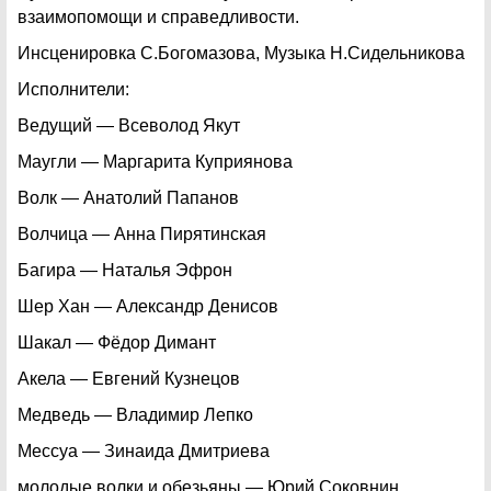
взаимопомощи и справедливости.
Инсценировка С.Богомазова, Музыка Н.Сидельникова
Исполнители:
Ведущий — Всеволод Якут
Маугли — Маргарита Куприянова
Волк — Анатолий Папанов
Волчица — Анна Пирятинская
Багира — Наталья Эфрон
Шер Хан — Александр Денисов
Шакал — Фёдор Димант
Акела — Евгений Кузнецов
Медведь — Владимир Лепко
Мессуа — Зинаида Дмитриева
молодые волки и обезьяны — Юрий Соковнин,