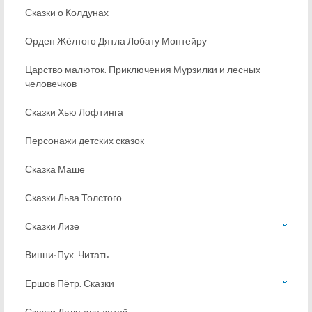
Сказки о Колдунах
Орден Жёлтого Дятла Лобату Монтейру
Царство малюток. Приключения Мурзилки и лесных
человечков
Сказки Хью Лофтинга
Персонажи детских сказок
Сказка Маше
Сказки Льва Толстого
Сказки Лизе
Винни-Пух. Читать
Ершов Пётр. Сказки
Сказки Даля для детей