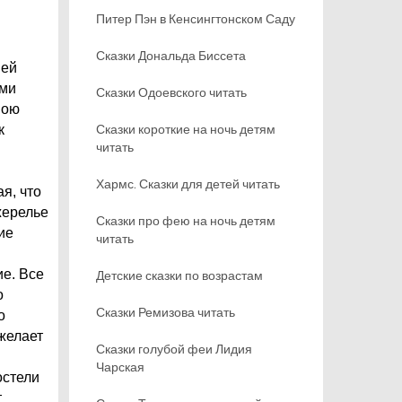
Питер Пэн в Кенсингтонском Саду
Сказки Дональда Биссета
вей
ами
Сказки Одоевского читать
вою
Сказки короткие на ночь детям
к
читать
Хармс. Сказки для детей читать
ая, что
жерелье
Сказки про фею на ночь детям
ие
читать
ие. Все
Детские сказки по возрастам
о
Сказки Ремизова читать
о
 желает
Сказки голубой феи Лидия
Чарская
остели
т