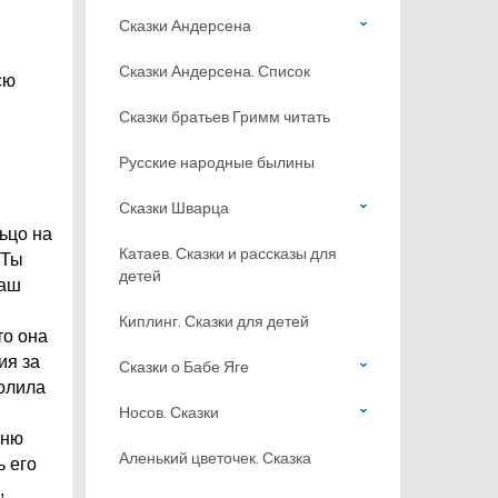
Сказки Андерсена
Сказки Андерсена. Список
сю
Сказки братьев Гримм читать
Русские народные былины
Сказки Шварца
ьцо на
Катаев. Сказки и рассказы для
 Ты
детей
наш
Киплинг. Сказки для детей
то она
ия за
Сказки о Бабе Яге
молила
Носов. Сказки
тню
Аленький цветочек. Сказка
ь его
,