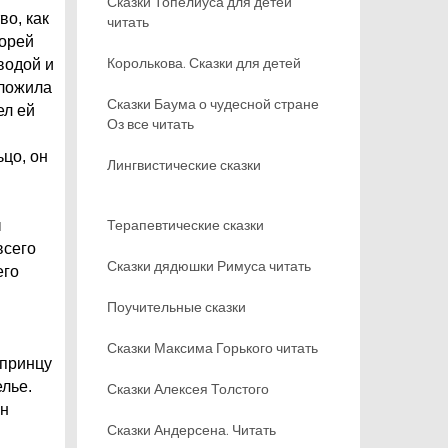
Сказки Топелиуса для детей
во, как
читать
корей
Королькова. Сказки для детей
водой и
оложила
Сказки Баума о чудесной стране
ел ей
Оз все читать
ьцо, он
Лингвистические сказки
Терапевтические сказки
ы
всего
Сказки дядюшки Римуса читать
его
Поучительные сказки
Сказки Максима Горького читать
 принцу
елье.
Сказки Алексея Толстого
он
Сказки Андерсена. Читать