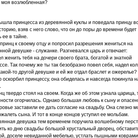
е моя возлюбленная?
вышла принцесса из деревянной куклы и поведала принцу в
торию, взяв с него слово, что он до поры до времени будет
 ее в тайне.
принц к своему отцу и попросил разрешения жениться на
нной девушке - служанке. Разгневался царь и отвечает:
ел женить тебя на дочери своего брата, богатой и знатной
се. Так почему же ты так безобразно повел себя, надел кол
какой-то другой девушке и ей же отдал браслет и ожерелье?
о оскорбил принцессу, она обиделась и навсегда покинула 
.
ц твердо стоял на своем. Когда же об этом узнала царица, 
йности огорчилась. Однако большая любовь к сыну и опасен
оровье заставили ее дать согласие на свадьбу. Она слезно 
ожалеть сына. И тот в конце концов уступил ее мольбам.
вянная девушка тем временем поручила волшебному перс
ить ко дню свадьбы большой хрустальный дворец, обставит
ой, доселе невиданной мебелью, устлать пышными коврами