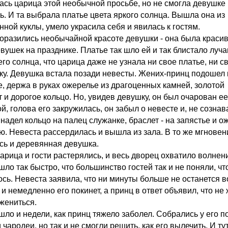
ась царица этой необычной просьбе, но не смогла девушке
ть. И та выбрала платье цвета яркого солнца. Вышла она из
нной куклы, умело украсила себя и явилась к гостям.
поразились необычайной красоте девушки - она была краси
евушек на празднике. Платье так шло ей и так блистало луч
го солнца, что царица даже не узнала ни свое платье, ни с
ку. Девушка встала позади невесты. Жених-принц подошел 
е, держа в руках ожерелье из драгоценных камней, золотой
т и дорогое кольцо. Но, увидев девушку, он был очарован ее
й, голова его закружилась, он забыл о невесте и, не сознав
 надел кольцо на палец служанке, браслет - на запястье и о
ею. Невеста рассердилась и вышла из зала. В то же мгновен
сь и деревянная девушка.
царица и гости растерялись, и весь дворец охватило волнен
ло так быстро, что большинство гостей так и не поняли, чт
ось. Невеста заявила, что ни минуты больше не останется в
и немедленно его покинет, а принц в ответ объявил, что не
 жениться.
шло и недели, как принц тяжело заболел. Собрались у его п
 чародеи, но так и не смогли решить, как его вылечить. И ту