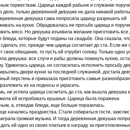
ным торжествам. Царица каждой рабыне и служанке поруч
то дело, только деревянной девушке не дала никакой работы
деревянная девушка сама попросила царицу разрешить ей
живать на кухне. Обрадовалась ее просьбе царица и поручи
овить мясо. Но девушка изъявила желание приготовить все 
о блюда, которые будут поданы на свадьбе. Она сказала, чт
сделать это, прежде чем царица сосчитает до ста. Если же 
т свое обещание, то пусть ей отрубят голову. Только одно 
ила девушка: все слуги и рабы должны покинуть кухню, ост
ну. Удивилась царица, но согласилась исполнить просьбу де
акрылись двери кухни за последней служанкой, достала де
ный перстень и приказала приготовить самые разнообраз
 разложить их на подносы и украсить.
мь, не успела царица сосчитать до ста, как вышла девушка 
жила ей испробовать кушанья. Царица была поражена
ным, а, отведав блюда, еще больше поразилась.
рце начались празднества. Стали собираться гости, зажглис
заиграла громкая музыка. И тогда деревянная девушка попр
дать ей одно из своих платьев в награду за приготовленные