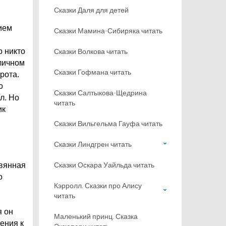
Сказки Даля для детей
ием
Сказки Мамина-Сибиряка читать
о никто
Сказки Волкова читать
оличном
Сказки Гофмана читать
рота.
о
Сказки Салтыкова-Щедрина
л. Но
читать
ик
Сказки Вильгельма Гауфа читать
Сказки Линдгрен читать
Сказки Оскара Уайльда читать
евянная
о
Кэрролл. Сказки про Алису
читать
я он
Маленький принц. Сказка
ения к