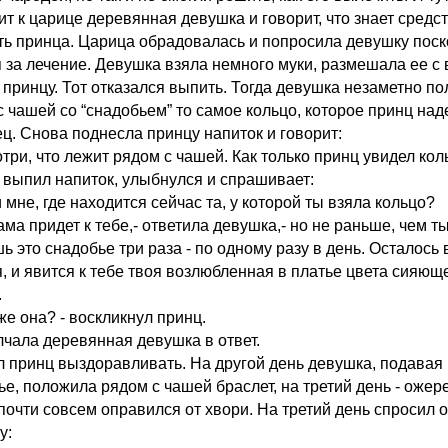
т к царице деревянная девушка и говорит, что знает средст
ть принца. Царица обрадовалась и попросила девушку пос
я за лечение. Девушка взяла немного муки, размешала ее с 
 принцу. Тот отказался выпить. Тогда девушка незаметно п
с чашей со “снадобьем” то самое кольцо, которое принц над
ец. Снова поднесла принцу напиток и говорит:
три, что лежит рядом с чашей. Как только принц увидел кол
 выпил напиток, улыбнулся и спрашивает:
 мне, где находится сейчас та, у которой ты взяла кольцо?
ама придет к тебе,- ответила девушка,- но не раньше, чем т
 это снадобье три раза - по одному разу в день. Осталось 
я, и явится к тебе твоя возлюбленная в платье цвета сияющ
.
 же она? - воскликнул принц.
чала деревянная девушка в ответ.
л принц выздоравливать. На другой день девушка, подавая
ье, положила рядом с чашей браслет, на третий день - ожер
почти совсем оправился от хвори. На третий день спросил 
у: