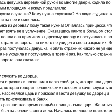
ась девушка деревянной рукой во многие двери. ходила по
ым площадям и всюду предлагала:
 нужна служанка? Кому нужна служанка? Но люди с удивлен
ли на нее и смеялись:
анка из дерева? Кому такая нужна! Отчаялась принцесса, чт
ает взять ее в услужение. Оказавшись как-то в большом ст
, пошла она прямиком к царскому дворцу и постучалась в во
стражник ворота, но никого не увидел и снова закрыл их. В
раз постучалась девушка, и опять стражник никого не увиде
 не уходила и постучалась в третий раз. Как только стражн
ворота, она сказала:
у служить во дворце.
ся стражник и поспешил к царю сообщить, что пришла дер
а, которая говорит человеческим голосом и хочет служить в
. Рассмеялся царь и приказал ввести девушку во дворец и
ить прислуживать в банях.
как раз настало время свадьбы принца - сына царя. Женитьс
 был на дочери своего дяди. Начались во дворце приготовл