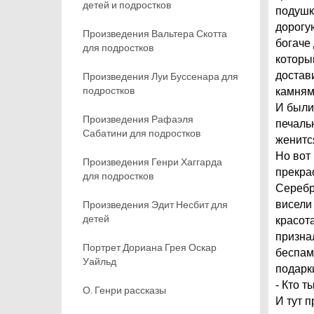
детей и подростков
подушк
дорогу
Произведения Вальтера Скотта
богаче
для подростков
которы
достав
Произведения Луи Буссенара для
подростков
камням
И были
Произведения Рафаэля
печальн
Сабатини для подростков
женитс
Но вот
Произведения Генри Хаггарда
прекра
для подростков
Серебр
Произведения Эдит Несбит для
висели
детей
красот
признал
Портрет Дориана Грея Оскар
беспам
Уайльд
подарк
- Кто т
О. Генри рассказы
И тут 