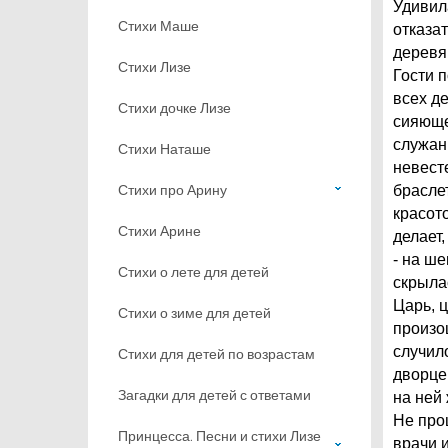
Удивил
Стихи Маше
отказа
деревя
Стихи Лизе
Гости 
всех д
Стихи дочке Лизе
сияюще
служан
Стихи Наташе
невест
Стихи про Арину
брасле
красото
Стихи Арине
делает,
- на ш
Стихи о лете для детей
скрыла
Царь, 
Стихи о зиме для детей
произош
случил
Стихи для детей по возрастам
дворце 
Загадки для детей с ответами
на ней
Не про
Принцесса. Песни и стихи Лизе
врачи и