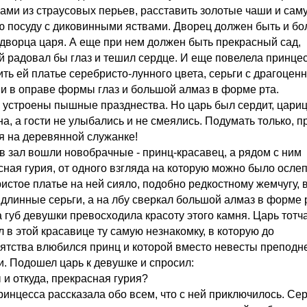
ами из страусовых перьев, расставить золотые чаши и сам
ю посуду с диковинными яствами. Дворец должен быть и бо
 дворца царя. А еще при нем должен быть прекрасный сад,
й радовал бы глаз и тешил сердце. И еще повелела принце
ить ей платье серебристо-лунного цвета, серьги с драгоце
и в оправе формы глаз и большой алмаз в форме рта.
 устроены пышные празднества. Но царь был сердит, цари
а, а гости не улыбались и не смеялись. Подумать только, п
я на деревянной служанке!
 в зал вошли новобрачные - принц-красавец, а рядом с ним
сная гурия, от одного взгляда на которую можно было ослеп
истое платье на ней сияло, подобно редкостному жемчугу, 
 длинные серьги, а на лбу сверкал большой алмаз в форме 
а губ девушки превосходила красоту этого камня. Царь тотч
 в этой красавице ту самую незнакомку, в которую до
ятства влюбился принц и которой вместо невесты преподн
и. Подошел царь к девушке и спросил:
ы и откуда, прекрасная гурия?
принцесса рассказала обо всем, что с ней приключилось. Се