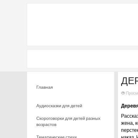
ДЕ
Главная
Просм
Аудиосказки для детей
Деревя
Расска
Скороговорки для детей разных
жена, 
возрастов
персте
Тематические стихи
наказ. 