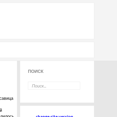
ПОИСК
асавица
й
change site version
длилось