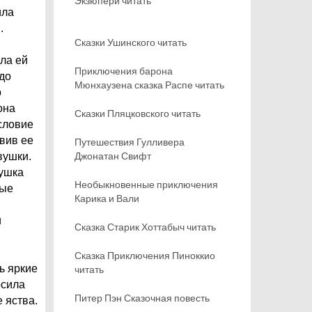
Экзюпери читать
ила
.
Сказки Ушинского читать
ла ей
Приключения барона
до
Мюнхаузена сказка Распе читать
о
она
Сказки Пляцковского читать
условие
авив ее
Путешествия Гулливера
Джонатан Свифт
вушки.
вушка
Необыкновенные приключения
ные
Карика и Вали
и
Сказка Старик Хоттабыч читать
Сказка Приключения Пиноккио
ь яркие
читать
осила
Питер Пэн Сказочная повесть
 яства.