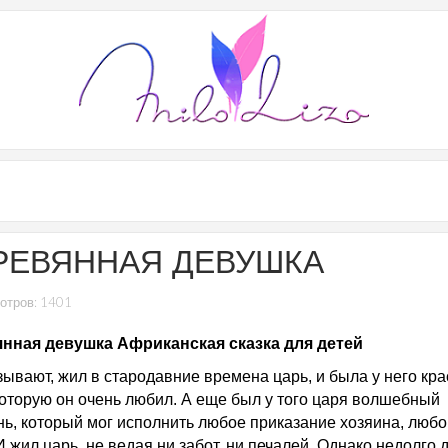
РЕВЯННАЯ ДЕВУШКА
отров: 1401
нная девушка Африканская сказка для детей
зывают, жил в стародавние времена царь, и была у него кр
которую он очень любил. А еще был у того царя волшебный
нь, который мог исполнить любое приказание хозяина, любо
И жил царь, не ведая ни забот, ни печалей. Однако недолго 