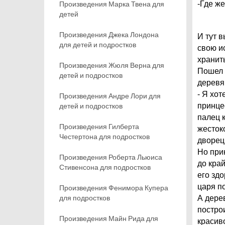
Произведения Марка Твена для
-Где ж
детей
Произведения Джека Лондона
И тут 
для детей и подростков
свою ис
хранить
Произведения Жюля Верна для
Пошел 
детей и подростков
деревя
- Я хот
Произведения Андре Лори для
детей и подростков
принцес
палец 
Произведения Гилберта
жесток
Честертона для подростков
дворец
Но прин
Произведения Роберта Льюиса
до кра
Стивенсона для подростков
его зд
царя п
Произведения Фенимора Купера
для подростков
А дере
постро
Произведения Майн Рида для
красив