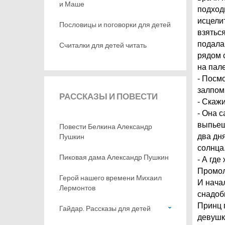
и Маше
подходи
исцели
Пословицы и поговорки для детей
взятьс
подала
Считалки для детей читать
рядом 
на пал
- Посмо
залпом
РАССКАЗЫ
И ПОВЕСТИ
- Скажи
- Она с
выпьешь
Повести Белкина Александр
Пушкин
два дн
солнца
Пиковая дама Александр Пушкин
- А где
Промол
Герой нашего времени Михаил
И нача
Лермонтов
снадоб
Принц 
Гайдар. Рассказы для детей
девушк