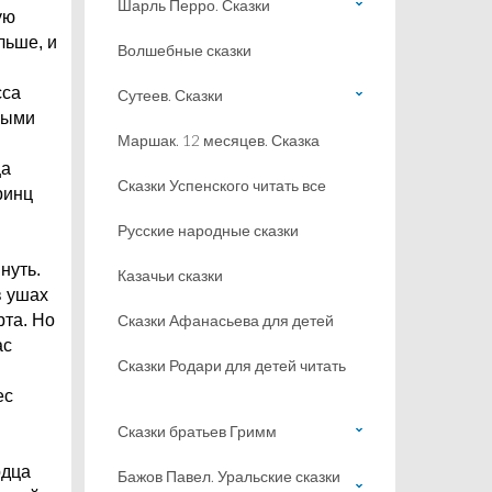
Шарль Перро. Сказки
ую
льше, и
Волшебные сказки
сса
Сутеев. Сказки
нными
Маршак. 12 месяцев. Сказка
ца
Сказки Успенского читать все
ринц
Русские народные сказки
нуть.
Казачьи сказки
в ушах
рта. Но
Сказки Афанасьева для детей
ас
Сказки Родари для детей читать
ес
Сказки братьев Гримм
рдца
Бажов Павел. Уральские сказки