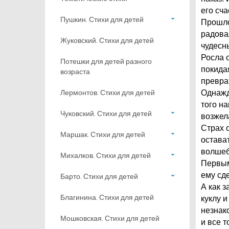
его сч
Пушкин. Стихи для детей
Прошло
радова
Жуковский. Стихи для детей
чудесн
Росла 
Потешки для детей разного
покида
возраста
превра
Лермонтов. Стихи для детей
Однажд
того на
Чуковский. Стихи для детей
возжел
Страх 
Маршак. Стихи для детей
остават
волшеб
Михалков. Стихи для детей
Первым
ему сд
Барто. Стихи для детей
А как 
Благинина. Стихи для детей
куклу и
незнак
Мошковская. Стихи для детей
и все т