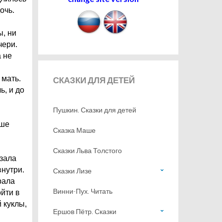
очь.
ы, ни
чери.
а не
 мать.
СКАЗКИ
ДЛЯ ДЕТЕЙ
ь, и до
Пушкин. Сказки для детей
ьше
Сказка Маше
Сказки Льва Толстого
зала
внутри.
Сказки Лизе
рала
Винни-Пух. Читать
ойти в
 куклы,
Ершов Пётр. Сказки