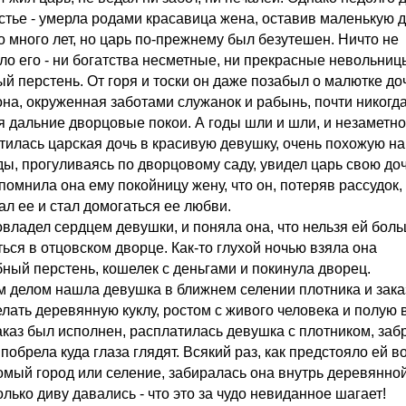
астье - умерла родами красавица жена, оставив маленькую д
 много лет, но царь по-прежнему был безутешен. Ничто не
ло его - ни богатства несметные, ни прекрасные невольниц
ый перстень. От горя и тоски он даже позабыл о малютке до
она, окруженная заботами служанок и рабынь, почти никогд
я дальние дворцовые покои. А годы шли и шли, и незаметно
тилась царская дочь в красивую девушку, очень похожую на
ы, прогуливаясь по дворцовому саду, увидел царь свою доч
помнила она ему покойницу жену, что он, потеряв рассудок,
ал ее и стал домогаться ее любви.
овладел сердцем девушки, и поняла она, что нельзя ей бол
ься в отцовском дворце. Как-то глухой ночью взяла она
ный перстень, кошелек с деньгами и покинула дворец.
 делом нашла девушка в ближнем селении плотника и зака
елать деревянную куклу, ростом с живого человека и полую 
заказ был исполнен, расплатилась девушка с плотником, заб
 побрела куда глаза глядят. Всякий раз, как предстояло ей в
омый город или селение, забиралась она внутрь деревянной
олько диву давались - что это за чудо невиданное шагает!