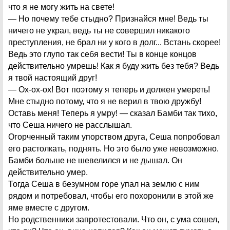
что я не могу жить на свете!
— Но почему тебе стыдно? Признайся мне! Ведь ты
ничего не украл, ведь ты не совершил никакого
преступления, не брал ни у кого в долг... Встань скорее!
Ведь это глупо так себя вести! Ты в конце концов
действительно умрешь! Как я буду жить без тебя? Ведь
я твой настоящий друг!
— Ох-ох-ох! Вот поэтому я теперь и должен умереть!
Мне стыдно потому, что я не верил в твою дружбу!
Оставь меня! Теперь я умру! — сказал Бамби так тихо,
что Сеша ничего не расслышал.
Огорченный таким упорством друга, Сеша попробовал
его растолкать, поднять. Но это было уже невозможно.
Бамби больше не шевелился и не дышал. Он
действительно умер.
Тогда Сеша в безумном горе упал на землю с ним
рядом и потребовал, чтобы его похоронили в этой же
яме вместе с другом.
Но родственники запротестовали. Что он, с ума сошел,