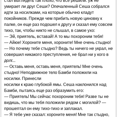
стал выглядеть так плохо, что все решили: уж не
умирает ли друг Сеши? Опечаленный Сеша собрался
идти за носилками, на которые обычно кладут
покойников. Прежде чем прибить новую циновку к
палке, он еще раз подошел к другу и сказал ему совсем
тихо, так, чтобы никто не слышал, в самое ухо:
— Эй, приятель, вставай! А то мы похороним тебя!
— Айюе! Хороните меня, хороните! Мне очень стыдно!
— Но почему тебе стыдно? Ведь ты ничего не украл, не
совершил никакого преступления, не брал ни у кого в
долг...
— Оставь меня, оставь меня, приятель! Мне очень
стыдно! Неподвижное тело Бамби положили на
носилки. Принесли
носилки к краю глубокой ямы. Сеша наклонился над
Бамби, пытаясь еще раз образумить его:
— Приятель! Мы сейчас похороним тебя! Разве ты не
видишь, что мы тебя положили рядом с могилой? —
прошептал он ему тихо-тихо и заплакал.
— Я тебе уже сказал: хороните меня! Мне так стыдно,