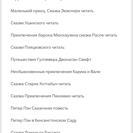
Маленький принц. Сказка Экзюпери читать
Сказки Ушинского читать
Приключения барона Мюнхаузена сказка Распе читать
Сказки Пляцковского читать
Путешествия Гулливера Джонатан Свифт
Необыкновенные приключения Карика и Вали
Сказка Старик Хоттабыч читать
Сказка Приключения Пиноккио читать
Питер Пэн Сказочная повесть
Питер Пэн в Кенсингтонском Саду
Сказки Дональда Биссета