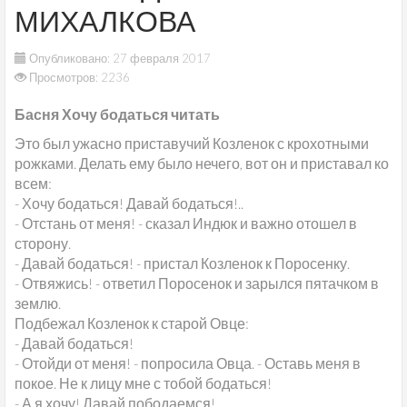
МИХАЛКОВА
Опубликовано: 27 февраля 2017
Просмотров: 2236
Басня Хочу бодаться читать
Это был ужасно приставучий Козленок с крохотными
рожками. Делать ему было нечего, вот он и приставал ко
всем:
- Хочу бодаться! Давай бодаться!..
- Отстань от меня! - сказал Индюк и важно отошел в
сторону.
- Давай бодаться! - пристал Козленок к Поросенку.
- Отвяжись! - ответил Поросенок и зарылся пятачком в
землю.
Подбежал Козленок к старой Овце:
- Давай бодаться!
- Отойди от меня! - попросила Овца. - Оставь меня в
покое. Не к лицу мне с тобой бодаться!
- А я хочу! Давай пободаемся!