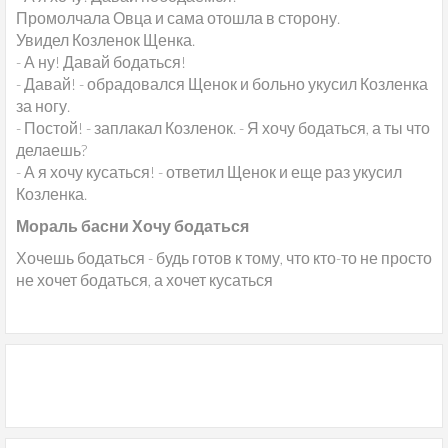
Промолчала Овца и сама отошла в сторону.
Увидел Козленок Щенка.
- А ну! Давай бодаться!
- Давай! - обрадовался Щенок и больно укусил Козленка
за ногу.
- Постой! - заплакал Козленок. - Я хочу бодаться, а ты что
делаешь?
- А я хочу кусаться! - ответил Щенок и еще раз укусил
Козленка.
Мораль басни Хочу бодаться
Хочешь бодаться - будь готов к тому, что кто-то не просто
не хочет бодаться, а хочет кусаться