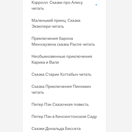
Кэрролл. Сказки про Алису
читать
Маленький принц. Сказка
Экзюпери читать
Приключения барона
Мюнхаузена сказка Распе читать
Необыкновенные приключения
Карика и Вали
Сказка Старик Хоттабыч читать
Сказка Приключения Пиноккио
читать
Питер Пэн Сказочная повесть
Питер Пэн в Кенсингтонском Саду
Сказки Дональда Биссета