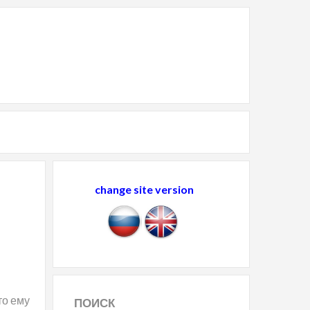
change site version
то ему
ПОИСК