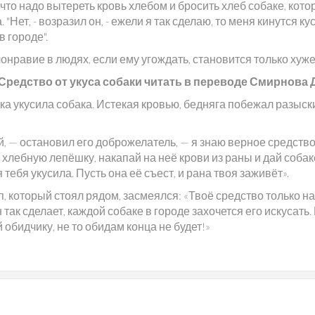
 что надо вытереть кровь хлебом и бросить хлеб собаке, кото
. "Нет, - возразил он, - ежели я так сделаю, то меня кинутся ку
в городе".
лонравие в людях, если ему угождать, становится только хуже
Средство от укуса собаки читать в переводе Смирнова Д
ка укусила собака. Истекая кровью, бедняга побежал разыск
, — остановил его доброжелатель, — я знаю верное средство
хлебную лепёшку, накапай на неё крови из раны и дай собак
 тебя укусила. Пусть она её съест, и рана твоя заживёт».
, который стоял рядом, засмеялся: «Твоё средство только н
 так сделает, каждой собаке в городе захочется его искусать.
 обидчику, не то обидам конца не будет!»