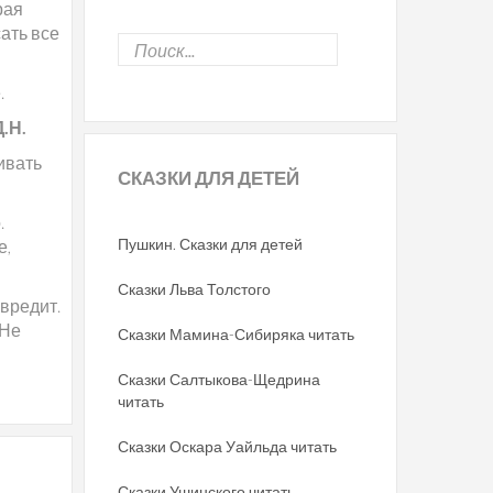
рая
сать все
.
.Н.
ивать
СКАЗКИ
ДЛЯ ДЕТЕЙ
.
Пушкин. Сказки для детей
е,
Сказки Льва Толстого
авредит.
 Не
Сказки Мамина-Сибиряка читать
Сказки Салтыкова-Щедрина
читать
Сказки Оскара Уайльда читать
Сказки Ушинского читать