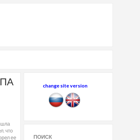
ОПА
change site version
дошла
л, что
ПОИСК
орел ее