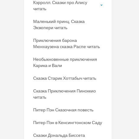
Кэрролл. Сказки про Алису
читать
Маленький принц. Сказка
Экзюпери читать
Приключения барона
Мюнхаузена сказка Распе читать
Необыкновенные приключения
Карика и Вали
Сказка Старик Хоттабыч читать
Сказка Приключения Пиноккио
читать
Питер Пэн Сказочная повесть
Питер Пэн в Кенсингтонском Саду
Сказки Дональда Биссета