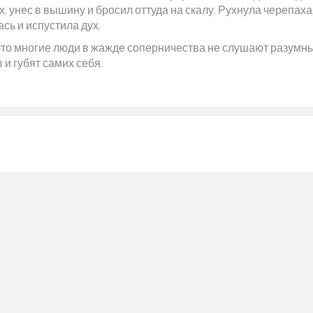
х, унес в вышину и бросил оттуда на скалу. Рухнула черепаха
сь и испустила дух.
 что многие люди в жажде соперничества не слушают разумн
 и губят самих себя.