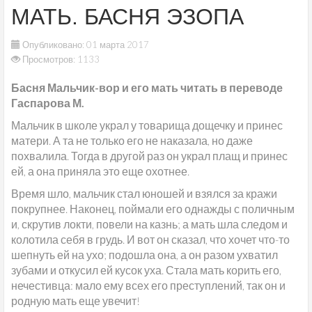
МАТЬ. БАСНЯ ЭЗОПА
Опубликовано: 01 марта 2017
Просмотров: 1133
Басня Мальчик-вор и его мать читать в переводе
Гаспарова М.
Мальчик в школе украл у товарища дощечку и принес
матери. А та не только его не наказала, но даже
похвалила. Тогда в другой раз он украл плащ и принес
ей, а она приняла это еще охотнее.
Время шло, мальчик стал юношей и взялся за кражи
покрупнее. Наконец, поймали его однажды с поличным
и, скрутив локти, повели на казнь; а мать шла следом и
колотила себя в грудь. И вот он сказал, что хочет что-то
шепнуть ей на ухо; подошла она, а он разом ухватил
зубами и откусил ей кусок уха. Стала мать корить его,
нечестивца: мало ему всех его преступлений, так он и
родную мать еще увечит!