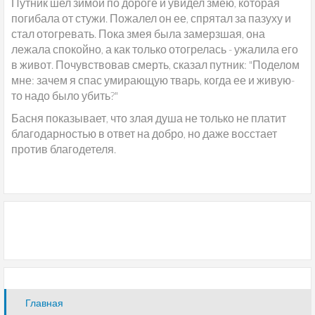
Путник шел зимой по дороге и увидел змею, которая
погибала от стужи. Пожалел он ее, спрятал за пазуху и
стал отогревать. Пока змея была замерзшая, она
лежала спокойно, а как только отогрелась - ужалила его
в живот. Почувствовав смерть, сказал путник: "Поделом
мне: зачем я спас умирающую тварь, когда ее и живую-
то надо было убить?"
Басня показывает, что злая душа не только не платит
благодарностью в ответ на добро, но даже восстает
против благодетеля.
Главная