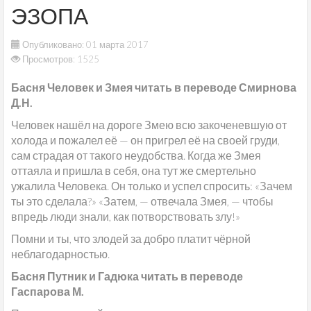
ЭЗОПА
Опубликовано: 01 марта 2017
Просмотров: 1525
Басня Человек и Змея читать в переводе Смирнова
Д.Н.
Человек нашёл на дороге Змею всю закоченевшую от
холода и пожалел её — он пригрел её на своей груди,
сам страдая от такого неудобства. Когда же Змея
оттаяла и пришла в себя, она тут же смертельно
ужалила Человека. Он только и успел спросить: «Зачем
ты это сделала?» «Затем, — отвечала Змея, — чтобы
впредь люди знали, как потворствовать злу!»
Помни и ты, что злодей за добро платит чёрной
неблагодарностью.
Басня Путник и Гадюка читать в переводе
Гаспарова М.