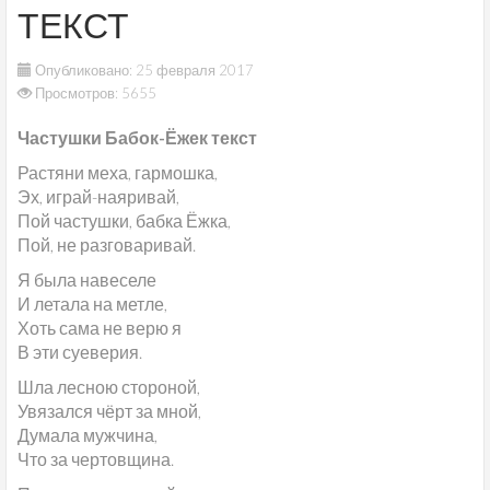
ТЕКСТ
Опубликовано: 25 февраля 2017
Просмотров: 5655
Частушки Бабок-Ёжек текст
Растяни меха, гармошка,
Эх, играй-наяривай,
Пой частушки, бабка Ёжка,
Пой, не разговаривай.
Я была навеселе
И летала на метле,
Хоть сама не верю я
В эти суеверия.
Шла лесною стороной,
Увязался чёрт за мной,
Думала мужчина,
Что за чертовщина.