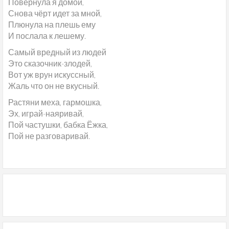
Повернула я домой,
Снова чёрт идет за мной,
Плюнула на плешь ему
И послала к лешему.
Самый вредный из людей
Это сказочник-злодей,
Вот уж врун искуссный,
Жаль что он не вкусный.
Растяни меха, гармошка,
Эх, играй-наяривай,
Пой частушки, бабка Ёжка,
Пой не разговаривай.