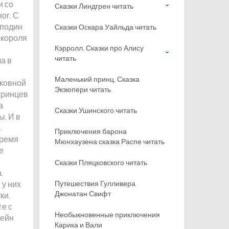
и со
Сказки Линдгрен читать
ог. С
сподин
Сказки Оскара Уайльда читать
 короля
Кэрролл. Сказки про Алису
читать
а в
Маленький принц. Сказка
рковной
Экзюпери читать
принцев
а
Сказки Ушинского читать
ы. И в
.
Приключения барона
время
Мюнхаузена сказка Распе читать
е
Сказки Пляцковского читать
,
 у них
Путешествия Гулливера
Джонатан Свифт
ки,
ге с
Необыкновенные приключения
лейн
Карика и Вали