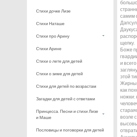
большо
странн
Стихи дочке Лизе
самим 
Дапсул
Стихи Наташе
Даукус
распор
Стихи про Арину
щелку.
Стихи Арине
Боже п
гварди
Стихи о лете для детей
и всего
загляну
Стихи о зиме для детей
этой т
Жирные
Стихи для детей по возрастам
как по
ножки;
Загадки для детей с ответами
человеч
стараяс
Принцесса. Песни и стихи Лизе
возле с
и Маше
высовы
Пословицы и поговорки для детей
отврат
Аннхен 