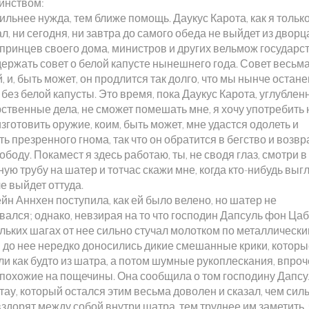
оинством:
ильнее нужда, тем ближе помощь. Даукус Карота, как я только
л, ни сегодня, ни завтра до самого обеда не выйдет из дворц
принцев своего дома, министров и других вельмож государст
держать совет о белой капусте нынешнего года. Совет весьм
 и, быть может, он продлится так долго, что мы нынче остан
без белой капусты. Это время, пока Даукус Карота, углублен
ственные дела, не сможет помешать мне, я хочу употребить н
зготовить оружие, коим, быть может, мне удастся одолеть и
ь презренного гнома, так что он обратится в бегство и возвр
ободу. Покамест я здесь работаю, ты, не сводя глаз, смотри в
ую трубу на шатер и тотчас скажи мне, когда кто-нибудь выгл
е выйдет оттуда.
йн Аннхен поступила, как ей было велено, но шатер не
вался; однако, невзирая на то что господин Дапсуль фон Ца
ольких шагах от нее сильно стучал молотком по металлическ
, до нее нередко доносились дикие смешанные крики, котор
и как будто из шатра, а потом шумные рукоплескания, впроч
 похожие на пощечины. Она сообщила о том господину Дапс
ау, который остался этим весьма доволен и сказал, чем сил
здорят между собой внутри шатра, тем труднее им заметить, 