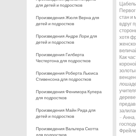
Цабель
для детей и подростков
Первого
стан и
Произведения Жюля Верна для
вдруг 
детей и подростков
стороны
Произведения Андре Лори для
хотя ф
детей и подростков
женског
велича
Произведения Гилберта
Как час
Честертона для подростков
короно
золоты
Произведения Роберта Льюиса
венцен
Стивенсона для подростков
лошаде
учител
Произведения Фенимора Купера
дереве
для подростков
предав
Произведения Майн Рида для
залила
детей и подростков
– Анна,
господ
Произведения Вальтера Скотта
Фрейле
для подростков