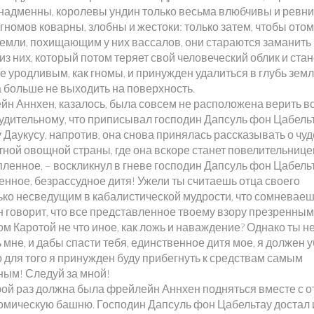
 надменны, королевы ундин только весьма влюбчивы и ревни
гномов коварны, злобны и жестоки: только затем, чтобы ото
земли, похищающим у них вассалов, они стараются заманить 
из них, который потом теряет свой человеческий облик и ста
е уродливым, как гномы, и принужден удалиться в глубь земл
а больше не выходить на поверхность.
йн Аннхен, казалось, была совсем не расположена верить в
удительному, что приписывал господин Дапсуль фон Цабель
 Даукусу, напротив, она снова принялась рассказывать о чу
тной овощной страны, где она вскоре станет повелительнице
ленное, – воскликнул в гневе господин Дапсуль фон Цабельт
енное, безрассудное дитя! Ужели ты считаешь отца своего
ько несведущим в кабалистической мудрости, что сомневаеш
он говорит, что все представленное твоему взору презренным
м Каротой не что иное, как ложь и наваждение? Однако ты н
мне, и дабы спасти тебя, единственное дитя мое, я должен 
о для того я принужден буду прибегнуть к средствам самым
ным! Следуй за мной!
рой раз должна была фрейлейн Аннхен подняться вместе с о
омическую башню. Господин Дапсуль фон Цабельтау достал 