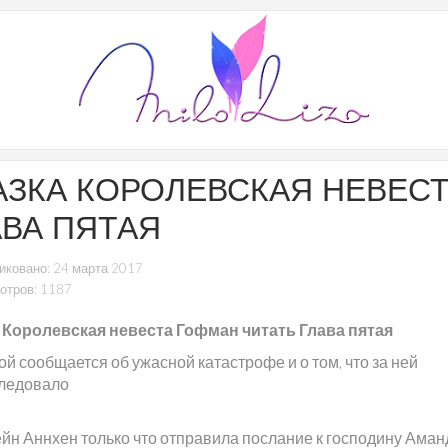
АЗКА КОРОЛЕВСКАЯ НЕВЕС
АВА ПЯТАЯ
иковано: 24 марта 2017
отров: 1187
 Королевская невеста Гофман читать Глава пятая
ой сообщается об ужасной катастрофе и о том, что за ней
ледовало
йн Аннхен только что отправила послание к господину Аман