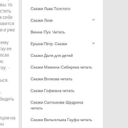
вы, то
Сказки Льва Толстого
мстить
к себе
Сказки Лизе
новится
и и уже
Винни-Пух. Читать
сему
Ершов Пётр. Сказки
тау ее
десах
Сказки Даля для детей
ю.
ау, –
Сказки Мамина-Сибиряка читать
Сказки Волкова читать
ься,
Сказки Гофмана читать
е
убедить
Сказки Салтыкова-Щедрина
читать
тцом на
Сказки Вильгельма Гауфа читать
из