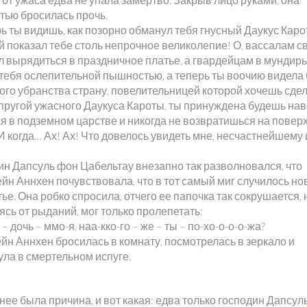
тью бросилась прочь.
ь ты видишь, как позорно обманул тебя гнусный Даукус Каро
й показал тебе столь непрочное великолепие! О, вассалам с
л вырядиться в праздничное платье, а гвардейцам в мундиры
 тебя ослепительной пышностью, а теперь ты воочию видела 
ого убранства страну, повелительницей которой хочешь сдел
упругой ужасного Даукуса Кароты, ты принуждена будешь нав
ся в подземном царстве и никогда не возвратишься на повер
И когда… Ах! Ах! Что довелось увидеть мне, несчастнейшему 
ин Дапсуль фон Цабельтау внезапно так разволновался, что
йн Аннхен почувствовала, что в тот самый миг случилось но
ье. Она робко спросила, отчего ее папочка так сокрушается, 
сь от рыданий, мог только пролепетать:
, – дочь – ммо-я, наа-кко-го – же – ты – по-хо-о-о-о-жа?
йн Аннхен бросилась в комнату, посмотрелась в зеркало и
ула в смертельном испуге.
 нее была причина, и вот какая: едва только господин Дапсул