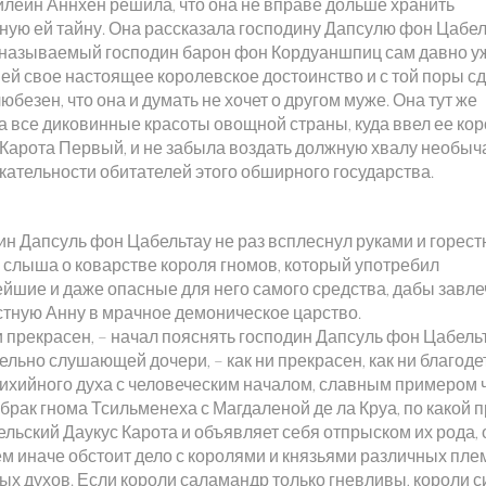
йлейн Аннхен решила, что она не вправе дольше хранить
ную ей тайну. Она рассказала господину Дапсулю фон Цабел
к называемый господин барон фон Кордуаншпиц сам давно у
 ей свое настоящее королевское достоинство и с той поры с
любезен, что она и думать не хочет о другом муже. Она тут же
а все диковинные красоты овощной страны, куда ввел ее ко
 Карота Первый, и не забыла воздать должную хвалу необы
кательности обитателей этого обширного государства.
ин Дапсуль фон Цабельтау не раз всплеснул руками и горест
, слыша о коварстве короля гномов, который употребил
ейшие и даже опасные для него самого средства, дабы завле
стную Анну в мрачное демоническое царство.
и прекрасен, – начал пояснять господин Дапсуль фон Цабель
льно слушающей дочери, – как ни прекрасен, как ни благоде
тихийного духа с человеческим началом, славным примером 
брак гнома Тсильменеха с Магдаленой де ла Круа, по какой 
ельский Даукус Карота и объявляет себя отпрыском их рода,
ем иначе обстоит дело с королями и князьями различных пле
ых духов. Если короли саламандр только гневливы, короли 