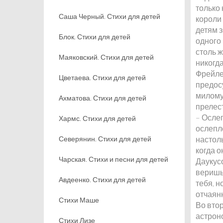
только
Саша Черный. Стихи для детей
короли 
детям 
Блок. Стихи для детей
одного 
столь ж
Маяковский. Стихи для детей
никогд
Фрейле
Цветаева. Стихи для детей
предос
милому
Ахматова. Стихи для детей
прелес
– Ослеп
Хармс. Стихи для детей
ослепл
Северянин. Стихи для детей
настол
когда 
Чарская. Стихи и песни для детей
Даукусо
веришь 
Авдеенко. Стихи для детей
тебя, н
отчаян
Стихи Маше
Во вто
астрон
Стихи Лизе