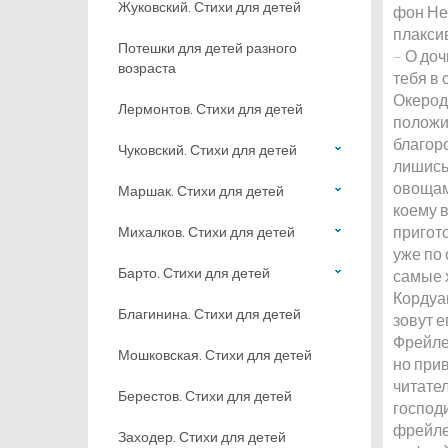
Жуковский. Стихи для детей
фон Не
плакси
Потешки для детей разного
– О доч
возраста
тебя в
Окерод
Лермонтов. Стихи для детей
положи
благоро
Чуковский. Стихи для детей
лишись 
овощам
Маршак. Стихи для детей
коему в
пригото
Михалков. Стихи для детей
уже по
Барто. Стихи для детей
самые 
Кордуан
Благинина. Стихи для детей
зовут е
Фрейле
Мошковская. Стихи для детей
но при
читател
Берестов. Стихи для детей
господ
фрейле
Заходер. Стихи для детей