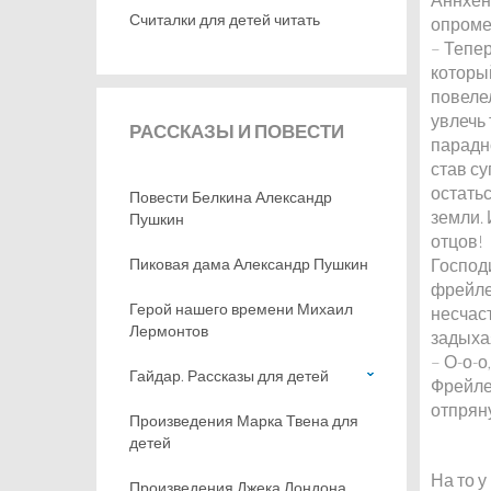
Считалки для детей читать
опроме
– Тепер
которы
повеле
увлечь
РАССКАЗЫ
И ПОВЕСТИ
парадн
став с
остать
Повести Белкина Александр
земли. 
Пушкин
отцов!
Пиковая дама Александр Пушкин
Господ
фрейле
Герой нашего времени Михаил
несчаст
Лермонтов
задыхая
– О-о-о
Гайдар. Рассказы для детей
Фрейле
отпрян
Произведения Марка Твена для
детей
На то у
Произведения Джека Лондона