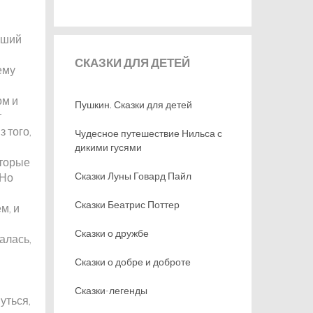
кший
СКАЗКИ
ДЛЯ ДЕТЕЙ
ему
ом и
Пушкин. Сказки для детей
т
 того,
Чудесное путешествие Нильса с
дикими гусями
оторые
Сказки Луны Говард Пайл
 Но
Сказки Беатрис Поттер
м, и
Сказки о дружбе
алась,
Сказки о добре и доброте
Сказки-легенды
уться,