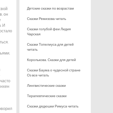
свой
Детские сказки по возрастам
в, он
Сказки Ремизова читать
е
. И
Сказки голубой феи Лидия
достало
Чарская
ться.
Сказки Топелиуса для детей
читать
льями,
Королькова. Сказки для детей
ы
Сказки Баума о чудесной стране
о
Оз все читать
 часто
Лингвистические сказки
ннхен
Терапевтические сказки
Сказки дядюшки Римуса читать
оворил