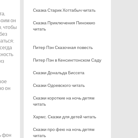
Сказка Старик Хоттабыч читать
та,
воим он
Сказка Приключения Пиноккио
, чтобы
читать
без
аться;
сегда
Питер Пэн Сказочная повесть
хность
Питер Пэн в Кенсингтонском Саду
из
Сказки Дональда Биссета
вое
Сказки Одоевского читать
но он
Сказки короткие на ночь детям
читать
Хармс. Сказки для детей читать
Сказки про фею на ночь детям
ь фон
читать