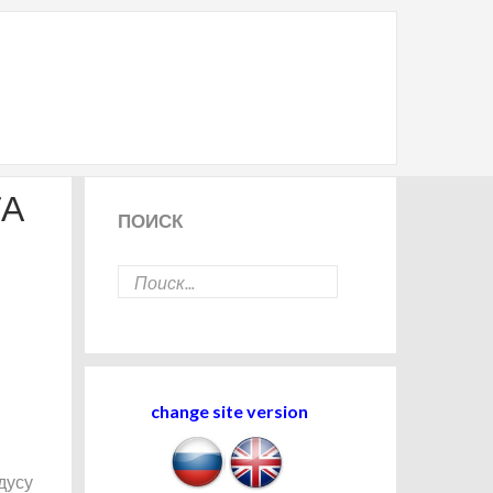
ТА
ПОИСК
change site version
дусу