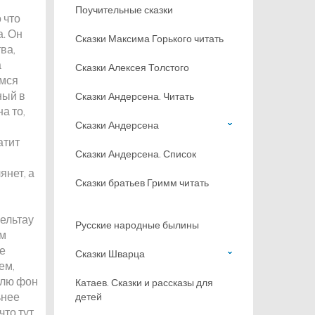
Поучительные сказки
 что
а. Он
Сказки Максима Горького читать
ва,
а
Сказки Алексея Толстого
емся
ный в
Сказки Андерсена. Читать
а то,
Сказки Андерсена
атит
Сказки Андерсена. Список
янет, а
Сказки братьев Гримм читать
бельтау
Русские народные былины
им
ые
Сказки Шварца
ем,
улю фон
Катаев. Сказки и рассказы для
ьнее
детей
что тут