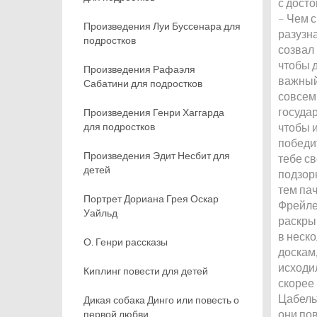
с дост
– Чем с
Произведения Луи Буссенара для
разузна
подростков
созвал 
чтобы 
Произведения Рафаэля
важный,
Сабатини для подростков
совсем 
государ
Произведения Генри Хаггарда
для подростков
чтобы и
победит
Произведения Эдит Несбит для
тебе св
детей
подзорн
тем пач
Портрет Дориана Грея Оскар
Фрейле
Уайльд
раскры
в неск
О. Генри рассказы
доскам
исходил
Киплинг повести для детей
скорее
Цабельт
Дикая собака Динго или повесть о
они пов
первой любви