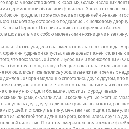
го ларца множество желтых, красных, белых и зеленых лент 
ыми церемониями обвил ими фрейлейн Аннхен с головы до н
собою он проделал то же самое, и вот фрейлейн Аннхен и го
ь фон Цабельтау осторожно подкрались к шелковому дворцу
а Кароты Первого. По приказанию отца фрейлейн Аннхен
ола шов взятыми с собою маленькими ножницами и заглянул
равый! Что же увидела она вместо прекрасного огорода, мо
и, фрейлин кудрявой капусты, лавандовых пажей, салатных 
 того, что показалось ей столь чудесным и великолепным? Он
ла в болотную топь, полную бесцветной, отвратительной тин
ине копошились и извивались уродливые жители земных недр
 дождевые черви медленно сплетались друг с другом, в то 
хожие на жуков животные тяжело ползали, вытягивая коротки
 на спине у них сидели большие луковицы с уродливыми
ескими лицами, скалили зубы и косили мутные, желтые глаза
ь запустить друг другу в длинные кривые носы когти, росшие
амых ушей, и столкнуть в тину, меж тем как тощие, голые улит
вая из болотной топи длинные рога, копошились друг на дру
ительной вялостью. При этом омерзительном зрелище фрей
от ужаса едва не упала замертво. Закрыв лицо руками, она