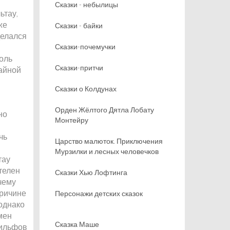
Сказки - небылицы
ьтау,
же
Сказки - байки
делался
Сказки-почемучки
роль
Сказки-притчи
чайной
Сказки о Колдунах
Орден Жёлтого Дятла Лобату
но
Монтейру
чь
Царство малюток. Приключения
Мурзилки и лесных человечков
тау
телен
Сказки Хью Лофтинга
чему
причине
Персонажи детских сказок
 однако
мен
Сказка Маше
сильфов