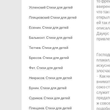
то фре
вверен
Успенский Стихи для детей
что та
открыл
Пляцковский Стихи для детей
ей так 
Есенин. Стихи для детей
описал
Даукус
Бальмонт. Стихи для детей
привле
Тютчев. Стихи для детей
Господ
Брюсов. Стихи для детей
плакал
искусн
Фет. Стихи для детей
злосча
– Как н
Некрасов. Стихи для детей
внимате
союз с
Бунин. Стихи для детей
служит 
предат
Суриков. Стихи для детей
ж совс
Плещеев. Стихи для детей
подобн