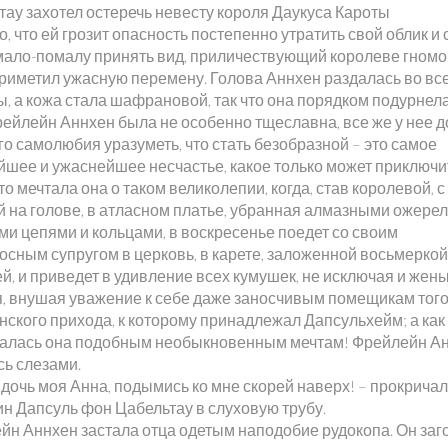
тау захотел остеречь невесту короля Даукуса Кароты
, что ей грозит опасность постепенно утратить свой облик и 
 мало-помалу принять вид, приличествующий королеве гномо
приметил ужасную перемену. Голова Аннхен раздалась во вс
, а кожа стала шафрановой, так что она порядком подурнела
рейлейн Аннхен была не особенно тщеславна, все же у нее 
о самолюбия уразуметь, что стать безобразной – это самое
йшее и ужаснейшее несчастье, какое только может приключи
то мечтала она о таком великолепии, когда, став королевой, с
й на голове, в атласном платье, убранная алмазными ожере
ми цепями и кольцами, в воскресенье поедет со своим
осным супругом в церковь, в карете, заложенной восьмеркой
й, и приведет в удивление всех кумушек, не исключая и жен
я, внушая уважение к себе даже заносчивым помещикам тог
нского прихода, к которому принадлежал Дапсульхейм; а как
алась она подобным необыкновенным мечтам! Фрейлейн А
сь слезами.
 дочь моя Анна, подымись ко мне скорей наверх! – прокричал
ин Дапсуль фон Цабельтау в слуховую трубу.
йн Аннхен застала отца одетым наподобие рудокопа. Он заг