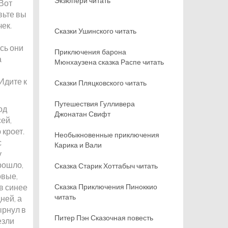
Экзюпери читать
 Вот
вьте вы
чек.
Сказки Ушинского читать
сь они
Приключения барона
а
Мюнхаузена сказка Распе читать
Идите к
Сказки Пляцковского читать
Путешествия Гулливера
од
Джонатан Свифт
сей,
 кроет.
Необыкновенные приключения
с
Карика и Вали
у
рошло,
Сказка Старик Хоттабыч читать
овые,
в синее
Сказка Приключения Пиноккио
читать
ней, а
ырнул в
Питер Пэн Сказочная повесть
езли