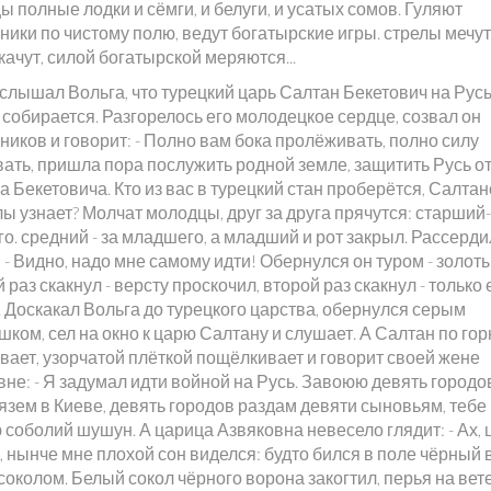
 полные лодки и сёмги, и белуги, и усатых сомов. Гуляют
ики по чистому полю, ведут богатырские игры. стрелы мечут
качут, силой богатырской меряются...
услышал Вольга, что турецкий царь Салтан Бекетович на Рус
собирается. Разгорелось его молодецкое сердце, созвал он
иков и говорит: - Полно вам бока пролёживать, полно силу
вать, пришла пора послужить родной земле, защитить Русь о
 Бекетовича. Кто из вас в турецкий стан проберётся, Салта
ы узнает? Молчат молодцы, друг за друга прячутся: старший
о. средний - за младшего, а младший и рот закрыл. Рассерд
 - Видно, надо мне самому идти! Обернулся он туром - золоты
раз скакнул - версту проскочил, второй раз скакнул - только 
. Доскакал Вольга до турецкого царства, обернулся серым
ком, сел на окно к царю Салтану и слушает. А Салтан по го
вает, узорчатой плёткой пощёлкивает и говорит своей жене
не: - Я задумал идти войной на Русь. Завоюю девять городо
язем в Киеве, девять городов раздам девяти сыновьям, тебе
соболий шушун. А царица Азвяковна невесело глядит: - Ах, 
 нынче мне плохой сон виделся: будто бился в поле чёрный 
околом. Белый сокол чёрного ворона закогтил, перья на вет