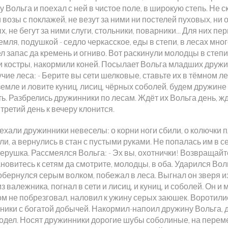
 Вольга и поехал с ней в чистое поле, в широкую степь. Не с
 возы с поклажей, не везут за ними ни постелей пуховых, ни 
, не бегут за ними слуги, стольники, поварники... Для них пер
емля, подушкой - седло черкасское, еды в степи, в лесах мно
л запас да кремень и огниво. Вот раскинули молодцы в степи
и костры, накормили коней. Посылает Вольга младших друж
чие леса: - Берите вы сети шелковые, ставьте их в тёмном ле
земле и ловите куниц, лисиц, чёрных соболей, будем дружин
ь. Разбрелись дружинники по лесам. Ждёт их Вольга день, ж
 третий день к вечеру клонится.
ехали дружинники невеселы: о корни ноги сбили, о колючки 
и, а вернулись в стан с пустыми руками. Не попалась им в се
ерушка. Рассмеялся Вольга: - Эх вы, охотнички! Возвращайт
ановитесь к сетям да смотрите, молодцы, в оба. Ударился Вол
обернулся серым волком, побежал в леса. Выгнал он зверя из
из валежника, погнал в сети и лисиц, и куниц, и соболей. Он и
ом не побрезговал, наловил к ужину серых заюшек. Воротили
ники с богатой добычей. Накормил-напоил дружину Вольга, 
, одел. Носят дружинники дорогие шубы соболиные, на перем