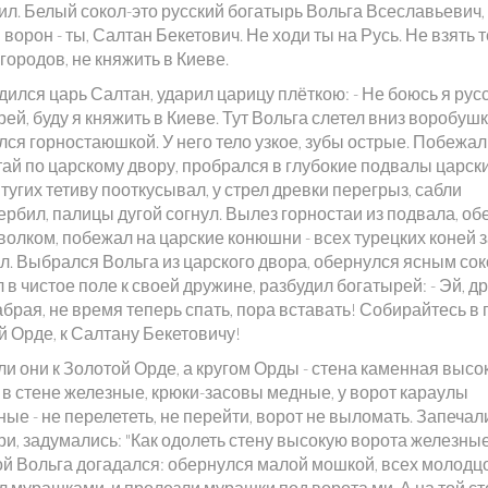
ил. Белый сокол-это русский богатырь Вольга Всеславьевич,
ворон - ты, Салтан Бекетович. Не ходи ты на Русь. Не взять 
городов, не княжить в Киеве.
ился царь Салтан, ударил царицу плёткою: - Не боюсь я рус
ей, буду я княжить в Киеве. Тут Вольга слетел вниз воробуш
ся горностаюшкой. У него тело узкое, зубы острые. Побежал
ай по царскому двору, пробрался в глубокие подвалы царски
 тугих тетиву пооткусывал, у стрел древки перегрыз, сабли
рбил, палицы дугой согнул. Вылез горностаи из подвала, об
олком, побежал на царские конюшни - всех турецких коней з
л. Выбрался Вольга из царского двора, обернулся ясным сок
 в чистое поле к своей дружине, разбудил богатырей: - Эй, 
брая, не время теперь спать, пора вставать! Собирайтесь в 
й Орде, к Салтану Бекетовичу!
и они к Золотой Орде, а кругом Орды - стена каменная высо
 в стене железные, крюки-засовы медные, у ворот караулы
ые - не перелететь, не перейти, ворот не выломать. Запеча
и, задумались: "Как одолеть стену высокую ворота железные
й Вольга догадался: обернулся малой мошкой, всех молодц
л мурашками, и пролезли мурашки под ворота ми. А на той с