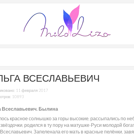
ЛЬГА ВСЕСЛАВЬЕВИЧ
иковано: 11 февраля 2017
отров: 10893
а Всеславьевич. Былина
лось красное солнышко за горы высокие, рассыпались по не
звёздочки, родился в ту пору на матушке-Руси молодой бога
 Всеславьевич. Запеленала его мать в красные пелёнки, зав