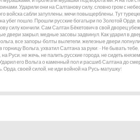
оинами. Ударили они на Салтанову силу, словно гром с небес
ого войска сабли затуплены, мечи повыщерблены. Тут турецк
 на убег пошло. Прошли русские богатыри по Золотой Орде, 
ову силу кончили. Сам Салтан Бёкетович в свой дворец убеж
ые двери закрыл, медные засовы задвинул. Как ударил в две
Вольга, все запоры-болты вылетели. железные двери лопнули
 горницу Вольга, ухватил Салтана за руки: - Не бывать тебе,
 на Руси, не жечь, не палить русские города, не сидеть князем
Ударил его Вольга о каменный пол и расшиб Салтана до смер
. Орда, своей силой, не иди войной на Русь-матушку!