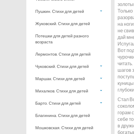
золоты
Только 
Пушкин. Стихи для детей
разорв
Жуковский. Стихи для детей
на ноги
не свив
Потешки для детей разного
дай мне
возраста
Испугал
Вот под
Лермонтов. Стихи для детей
чурочки
читать.
Чуковский. Стихи для детей
шагов 
поступь
Маршак. Стихи для детей
куницы 
глубоки
Михалков. Стихи для детей
Стал В
Барто. Стихи для детей
соколо
горам с
Благинина. Стихи для детей
себе то
в друж
Мошковская. Стихи для детей
богатыр