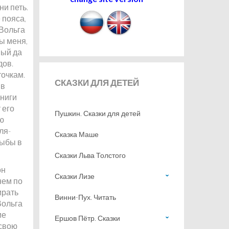
и петь.
 пояса,
 Вольга
ты меня,
ный да
дов.
точкам.
СКАЗКИ
ДЛЯ ДЕТЕЙ
 в
книги
 его
Пушкин. Сказки для детей
ую
ля-
Сказка Маше
рыбы в
Сказки Льва Толстого
он
Сказки Лизе
нем по
ирать
Винни-Пух. Читать
Вольга
ие
Ершов Пётр. Сказки
 свою