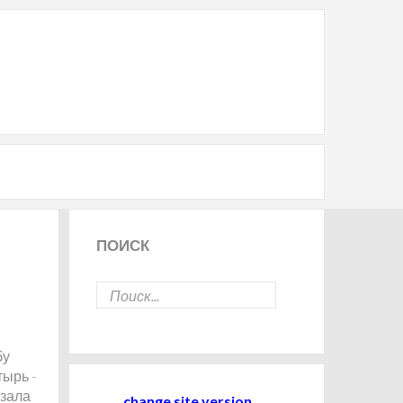
ПОИСК
бу
тырь -
язала
change site version