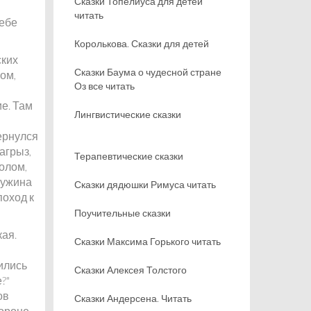
Сказки Топелиуса для детей
читать
тебе
Королькова. Сказки для детей
ских
Сказки Баума о чудесной стране
ком,
Оз все читать
е. Там
Лингвистические сказки
ернулся
агрыз,
Терапевтические сказки
олом,
дружина
Сказки дядюшки Римуса читать
поход к
Поучительные сказки
кая.
Сказки Максима Горького читать
лились
Сказки Алексея Толстого
?"
ов
Сказки Андерсена. Читать
тороне