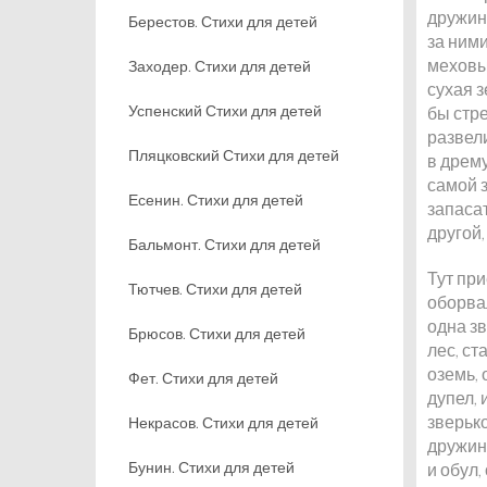
дружину
Берестов. Стихи для детей
за ними
меховых
Заходер. Стихи для детей
сухая з
Успенский Стихи для детей
бы стре
развел
Пляцковский Стихи для детей
в дрему
самой 
Есенин. Стихи для детей
запасат
другой,
Бальмонт. Стихи для детей
Тут при
Тютчев. Стихи для детей
оборвал
одна зв
Брюсов. Стихи для детей
лес, ст
оземь, 
Фет. Стихи для детей
дупел, 
зверьк
Некрасов. Стихи для детей
дружин
Бунин. Стихи для детей
и обул