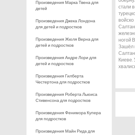
Произведения Марка Твена для
стали в
детей
турецк
войско
Произведения Джека Лондона
Салтан
для детей и подростков
железн
Произведения Жюля Верна для
ногой 
детей и подростков
Зашёл в
Салтан,
Произведения Андре Лори для
Киеве. 
детей и подростков
хвались
Произведения Гилберта
Честертона для подростков
Произведения Роберта Льюиса
Стивенсона для подростков
Произведения Фенимора Купера
для подростков
Произведения Майн Рида для