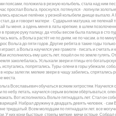
ми поясами, положила в резную колыбель, стала над ним песн
час проспал Вольга, проснулся, потянулся - лопнули золотые
ались красные пелёнки, у резной колыбели днище выпало. А
 стал, да и говорит матери: - Сударыня матушка, не пеленай 
ай ты меня, а одень меня в латы крепкие, в шлем позолочен
 в правую руку палицу, да чтобы весом была палица в сто пу
ась мать, а Вольга растёт не по дням, не по часам, а по мину
рос Вольга до пяти годов. Другие ребята в такие годы только
 играют, а Вольга научился уже грамоте - писать и считать и 
 Как исполнилось ему шесть лет, пошёл он по земле гулять. От
земля заколебалась. Услыхали звери и птицы его богатырск
, испугались, попрятались. Туры-олени в горы убежали, собо
в норы залегли, мелкие звери в чащу забились, спрятались 
е места.
ольга Всеславьевич обучаться всяким хитростям. Научился 
м по небу летать, научился серым волком обёртываться, оле
какать. Вот исполнилось Вольге пятнадцать лет. Стал он соб
варищей. Набрал дружину в двадцать девять человек, - сам 
ине тридцатый. Всем молодцам по пятнадцати лет, все могуч
и. У них кони быстрые, стрелы меткие, мечи острые. Собрал