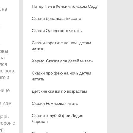
Питер Пэн в Кенсингтонском Саду
, на
Сказки Дональда Биссета
ь
Сказки Одоевского читать
Сказки короткие на ночь детям
т
читать
новы
-за
Хармс. Сказки для детей читать
ился
е рога.
Сказки про фею на ночь детям
его и
читать
рнице
Детские сказки по возрастам
в, сам
Сказки Ремизова читать
Сказки голубой феи Лидия
царь
Чарская
ворон с
ер