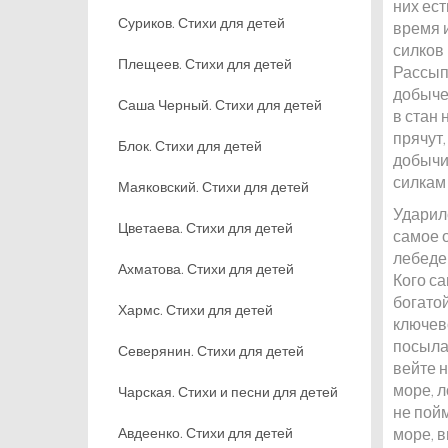
них ес
Суриков. Стихи для детей
время и
силков 
Плещеев. Стихи для детей
Рассыпа
добыче
Саша Черный. Стихи для детей
в стан 
прячут,
Блок. Стихи для детей
добычи 
силкам 
Маяковский. Стихи для детей
Ударил
Цветаева. Стихи для детей
самое о
лебедей
Ахматова. Стихи для детей
Кого са
богато
Хармс. Стихи для детей
ключев
посыла
Северянин. Стихи для детей
вейте 
море, л
Чарская. Стихи и песни для детей
не пой
Авдеенко. Стихи для детей
море, в