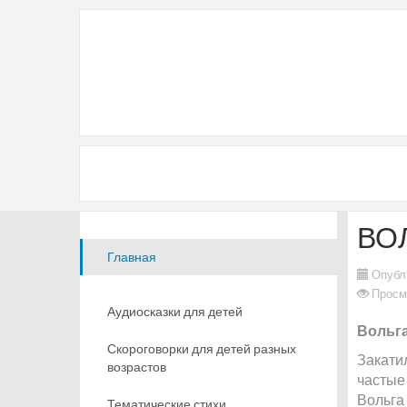
ВО
Главная
Опубл
Просм
Аудиосказки для детей
Вольг
Скороговорки для детей разных
Закати
возрастов
частые 
Вольга
Тематические стихи