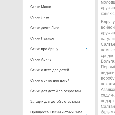
молодцы
Стихи Маше
дружинн
конях с
Стихи Лизе
Вдруг 
войной 
Стихи дочке Лизе
дружинн
Стихи Наташе
нагули
Салтана
Стихи про Арину
помысл
среднег
Стихи Арине
Вольга:
Первый 
Стихи о лете для детей
видели
воробуш
Стихи о зиме для детей
похажи
Азвяков
Стихи для детей по возрастам
сяду кн
подарю 
Загадки для детей с ответами
Салтан,
белым с
Принцесса. Песни и стихи Лизе