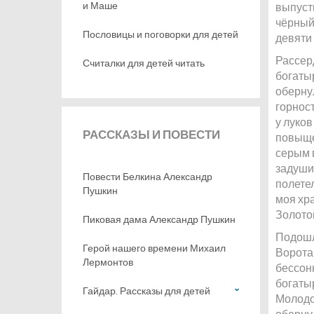
и Маше
выпуст
чёрный 
Пословицы и поговорки для детей
девяти 
Рассерд
Считалки для детей читать
богатыр
обернул
горност
у луков
РАССКАЗЫ
И ПОВЕСТИ
повыще
серым в
задуши
Повести Белкина Александр
полетел
Пушкин
моя хра
Золото
Пиковая дама Александр Пушкин
Подошл
Герой нашего времени Михаил
Ворота
Лермонтов
бессонн
богатыр
Гайдар. Рассказы для детей
Молодо
оберну