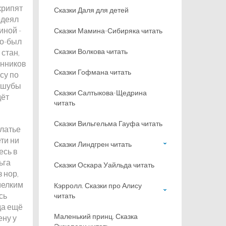
крипят
Сказки Даля для детей
одеял
иной -
Сказки Мамина-Сибиряка читать
го-был
Сказки Волкова читать
 стан,
инников
Сказки Гофмана читать
су по
е шубы
Сказки Салтыкова-Щедрина
дёт
читать
Сказки Вильгельма Гауфа читать
платье
ти ни
Сказки Линдгрен читать
есь в
ьга
Сказки Оскара Уайльда читать
 нор,
 мелким
Кэрролл. Сказки про Алису
сь
читать
да ещё
Маленький принц. Сказка
ену у