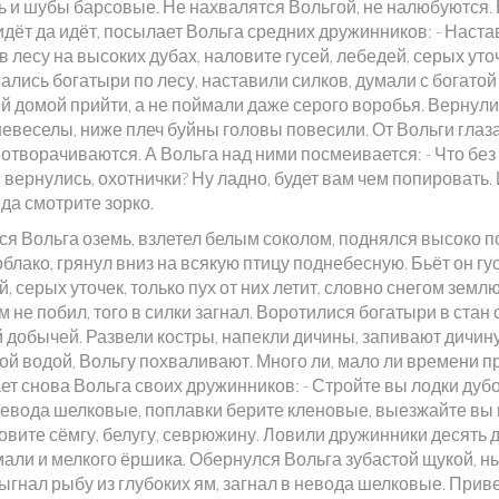
ть и шубы барсовые. Не нахвалятся Вольгой, не налюбуются.
дёт да идёт, посылает Вольга средних дружинников: - Наста
в лесу на высоких дубах, наловите гусей, лебедей, серых уто
лись богатыри по лесу, наставили силков, думали с богатой
й домой прийти, а не поймали даже серого воробья. Вернули
невеселы, ниже плеч буйны головы повесили. От Вольги глаз
 отворачиваются. А Вольга над ними посмеивается: - Что без
вернулись, охотнички? Ну ладно, будет вам чем попировать. 
да смотрите зорко.
ся Вольга оземь, взлетел белым соколом, поднялся высоко п
блако, грянул вниз на всякую птицу поднебесную. Бьёт он гу
, серых уточек, только пух от них летит, словно снегом землю
м не побил, того в силки загнал. Воротилися богатыри в стан 
й добычей. Развели костры, напекли дичины, запивают дичин
ой водой, Вольгу похваливают. Много ли, мало ли времени п
ет снова Вольга своих дружинников: - Стройте вы лодки дуб
невода шелковые, поплавки берите кленовые, выезжайте вы 
овите сёмгу, белугу, севрюжину. Ловили дружинники десять д
мали и мелкого ёршика. Обернулся Вольга зубастой щукой, н
ыгнал рыбу из глубоких ям, загнал в невода шелковые. Прив