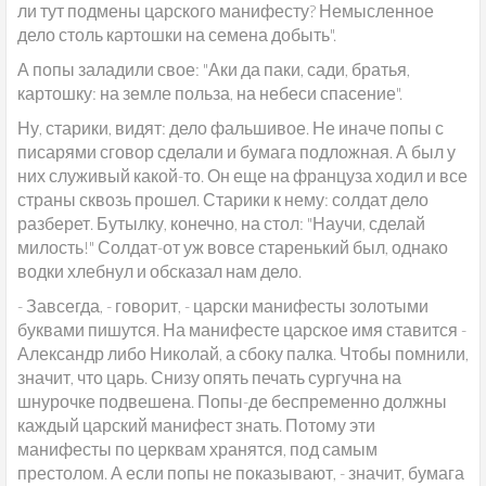
ли тут подмены царского манифесту? Немысленное
дело столь картошки на семена добыть".
А попы заладили свое: "Аки да паки, сади, братья,
картошку: на земле польза, на небеси спасение".
Ну, старики, видят: дело фальшивое. Не иначе попы с
писарями сговор сделали и бумага подложная. А был у
них служивый какой-то. Он еще на француза ходил и все
страны сквозь прошел. Старики к нему: солдат дело
разберет. Бутылку, конечно, на стол: "Научи, сделай
милость!" Солдат-от уж вовсе старенький был, однако
водки хлебнул и обсказал нам дело.
- Завсегда, - говорит, - царски манифесты золотыми
буквами пишутся. На манифесте царское имя ставится -
Александр либо Николай, а сбоку палка. Чтобы помнили,
значит, что царь. Снизу опять печать сургучна на
шнурочке подвешена. Попы-де беспременно должны
каждый царский манифест знать. Потому эти
манифесты по церквам хранятся, под самым
престолом. А если попы не показывают, - значит, бумага