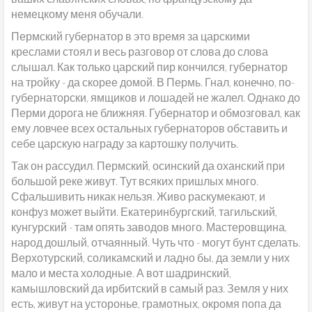
немецкому меня обучали.
Пермский губернатор в это время за царскими
креслами стоял и весь разговор от слова до слова
слышал. Как только царский пир кончился, губернатор
на тройку - да скорее домой. В Пермь. Гнал, конечно, по-
губернаторски, ямщиков и лошадей не жалел. Однако до
Перми дорога не ближняя. Губернатор и обмозговал, как
ему ловчее всех остальных губернаторов обставить и
себе царскую награду за картошку получить.
Так он рассудил. Пермский, осинский да оханский при
большой реке живут. Тут всяких пришлых много.
Сфальшивить никак нельзя. Живо раскумекают, и
конфуз может выйти. Екатеринбургский, тагильский,
кунгурский - там опять заводов много. Мастеровщина,
народ дошлый, отчаянный. Чуть что - могут бунт сделать.
Верхотурский, соликамский и ладно бы, да земли у них
мало и места холодные. А вот шадринский,
камышловский да ирбитский в самый раз. Земля у них
есть, живут на усторонье, грамотных, окромя попа да