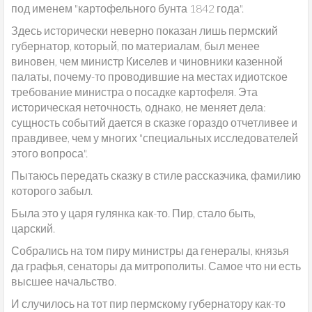
под именем "картофельного бунта 1842 года".
Здесь исторически неверно показан лишь пермский
губернатор, который, по материалам, был менее
виновен, чем министр Киселев и чиновники казенной
палаты, почему-то проводившие на местах идиотское
требование министра о посадке картофеля. Эта
историческая неточность, однако, не меняет дела:
сущность событий дается в сказке гораздо отчетливее и
правдивее, чем у многих "специальных исследователей
этого вопроса".
Пытаюсь передать сказку в стиле рассказчика, фамилию
которого забыл.
Была это у царя гулянка как-то. Пир, стало быть,
царский.
Собрались на том пиру министры да генералы, князья
да графья, сенаторы да митрополиты. Самое что ни есть
высшее начальство.
И случилось на тот пир пермскому губернатору как-то