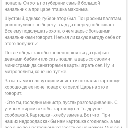
попасть. Он хоть по губернии самый большой
начальник, а при царе пташка махонька.
Шустрый, однако, губернатор был. По царским палатам,
ровно куличок по берегу, взад да вперед побегивает.
Все ему подслушать охота, о чем царь с большими
начальниками говорит. Нельзя ли какую выгоду себе от
этого получить?
После обеда, как обыкновенно, князья да графья с
девками-бабами плясать пошли, а царь со своими
министрами да сенаторами в карты играть сел. Ну, и
митрополиты, конечно, тут же.
За картами к слову один министр и похвалил картошку:
хорошо-де ее ноне повар сготовил! Царь на это и
говорит:
- Это ты, господин министр, пустяк разговариваешь. С
утиным жиром всяк бы картошку ел. Ты другое
соображай. Картошка - хлебу замена. Вот что! При
наших недородах как бы нам картошка сгодилась, а мы
все еще по-настоящему развести ее не можем. Мне вон