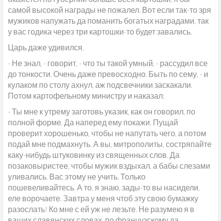
самой высокой награды не пожалел. Вот если так-то зря
мужиков напужать да поманить богатых наградами, так
у вас годика через три картошки-то будет завались.
Царь даже удивился.
- Не знал, - говорит, - что ты такой умный, - рассудил все
до тонкости. Очень даже превосходно. Быть по сему, - и
кулаком по столу ахнул, аж подсвечники заскакали.
Потом картофельному министру и наказал:
- Ты мне к утрему заготовь указик, как он говорил, по
полной форме. Да наперед ему покажи. Пущай
проверит хорошенько, чтобы не напутать чего, а потом
подай мне подмахнуть. А вы, митрополиты, состряпайте
каку-нибудь штуковинку из священных слов. Да
позаковыристее, чтобы мужик вздыхал, а бабы слезами
уливались. Вас этому не учить. Только
пошевеливайтесь. А то, я знаю, зады-то вы насидели,
еле ворочаете. Завтра у меня чтоб эту свою бумажку
разослать! Ко мне с ей уж не лезьте. Не разумею я в
ваших славянских словах, по французскому да