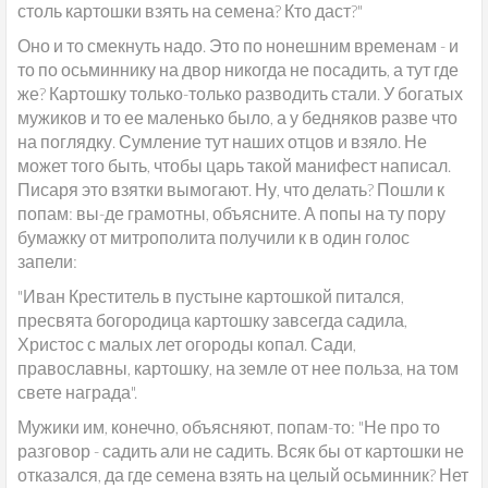
столь картошки взять на семена? Кто даст?"
Оно и то смекнуть надо. Это по нонешним временам - и
то по осьминнику на двор никогда не посадить, а тут где
же? Картошку только-только разводить стали. У богатых
мужиков и то ее маленько было, а у бедняков разве что
на поглядку. Сумление тут наших отцов и взяло. Не
может того быть, чтобы царь такой манифест написал.
Писаря это взятки вымогают. Ну, что делать? Пошли к
попам: вы-де грамотны, объясните. А попы на ту пору
бумажку от митрополита получили к в один голос
запели:
"Иван Креститель в пустыне картошкой питался,
пресвята богородица картошку завсегда садила,
Христос с малых лет огороды копал. Сади,
православны, картошку, на земле от нее польза, на том
свете награда".
Мужики им, конечно, объясняют, попам-то: "Не про то
разговор - садить али не садить. Всяк бы от картошки не
отказался, да где семена взять на целый осьминник? Нет