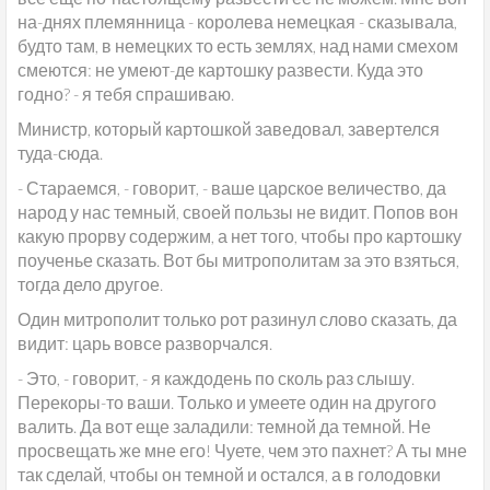
на-днях племянница - королева немецкая - сказывала,
будто там, в немецких то есть землях, над нами смехом
смеются: не умеют-де картошку развести. Куда это
годно? - я тебя спрашиваю.
Министр, который картошкой заведовал, завертелся
туда-сюда.
- Стараемся, - говорит, - ваше царское величество, да
народ у нас темный, своей пользы не видит. Попов вон
какую прорву содержим, а нет того, чтобы про картошку
поученье сказать. Вот бы митрополитам за это взяться,
тогда дело другое.
Один митрополит только рот разинул слово сказать, да
видит: царь вовсе разворчался.
- Это, - говорит, - я каждодень по сколь раз слышу.
Перекоры-то ваши. Только и умеете один на другого
валить. Да вот еще заладили: темной да темной. Не
просвещать же мне его! Чуете, чем это пахнет? А ты мне
так сделай, чтобы он темной и остался, а в голодовки