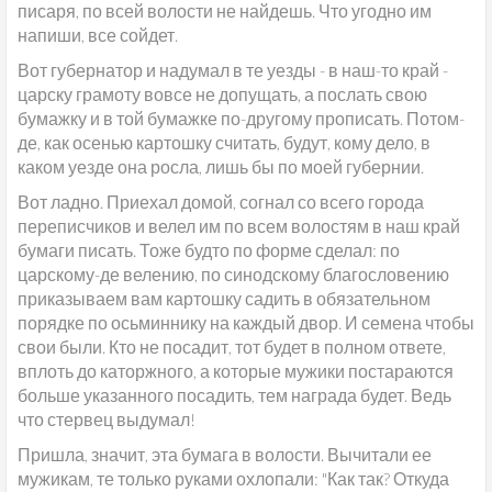
писаря, по всей волости не найдешь. Что угодно им
напиши, все сойдет.
Вот губернатор и надумал в те уезды - в наш-то край -
царску грамоту вовсе не допущать, а послать свою
бумажку и в той бумажке по-другому прописать. Потом-
де, как осенью картошку считать, будут, кому дело, в
каком уезде она росла, лишь бы по моей губернии.
Вот ладно. Приехал домой, согнал со всего города
переписчиков и велел им по всем волостям в наш край
бумаги писать. Тоже будто по форме сделал: по
царскому-де велению, по синодскому благословению
приказываем вам картошку садить в обязательном
порядке по осьминнику на каждый двор. И семена чтобы
свои были. Кто не посадит, тот будет в полном ответе,
вплоть до каторжного, а которые мужики постараются
больше указанного посадить, тем награда будет. Ведь
что стервец выдумал!
Пришла, значит, эта бумага в волости. Вычитали ее
мужикам, те только руками охлопали: "Как так? Откуда