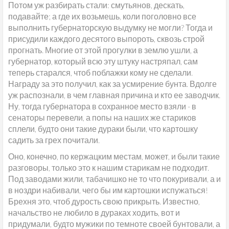
Потом уж разбирать стали: смутьянов, дескать,
подавайте; а где их возьмешь, коли поголовно все
выполнить губернаторскую выдумку не могли? Тогда и
присудили каждого десятого выпороть, сквозь строй
прогнать. Многие от этой прогулки в землю ушли, а
губернатор, который всю эту штуку настряпал, сам
теперь старался, чтоб поблажки кому не сделали.
Награду за это получил, как за усмирение бунта. Вдолге
уж распознали, в чем главная причина и кто ее заводчик.
Ну, тогда губернатора в сохранное место взяли - в
сенаторы перевели, а попы на наших же стариков
сплели, будто они такие дураки были, что картошку
садить за грех почитали.
Оно, конечно, по кержацким местам, может, и были такие
разговоры, только это к нашим старикам не подходит.
Под заводами жили, табачишко не то что покуривали, а и
в ноздри набивали, чего бы им картошки испужаться!
Брехня это, чтоб дурость свою прикрыть. Известно,
начальство не любило в дураках ходить, вот и
придумали, будто мужики по темноте своей бунтовали, а