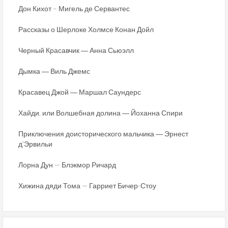
Дон Кихот – Мигель де Сервантес
Рассказы о Шерлоке Холмсе Конан Дойл
Черный Красавчик ― Анна Сьюэлл
Дымка ― Виль Джемс
Красавец Джой ― Маршал Саундерс
Хайди, или Волшебная долина ― Йоханна Спири
Приключения доисторического мальчика ― Эрнест
д’Эрвильи
Лорна Дун — Блэкмор Ричард
Хижина дяди Тома — Гарриет Бичер-Стоу