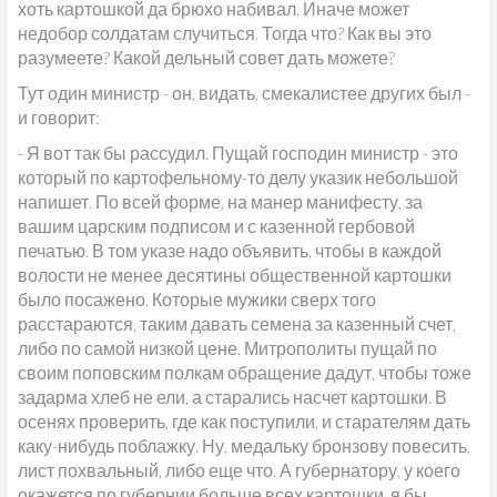
хоть картошкой да брюхо набивал. Иначе может
недобор солдатам случиться. Тогда что? Как вы это
разумеете? Какой дельный совет дать можете?
Тут один министр - он, видать, смекалистее других был -
и говорит:
- Я вот так бы рассудил. Пущай господин министр - это
который по картофельному-то делу указик небольшой
напишет. По всей форме, на манер манифесту, за
вашим царским подписом и с казенной гербовой
печатью. В том указе надо объявить, чтобы в каждой
волости не менее десятины общественной картошки
было посажено. Которые мужики сверх того
расстараются, таким давать семена за казенный счет,
либо по самой низкой цене. Митрополиты пущай по
своим поповским полкам обращение дадут, чтобы тоже
задарма хлеб не ели, а старались насчет картошки. В
осенях проверить, где как поступили, и старателям дать
каку-нибудь поблажку. Ну, медальку бронзову повесить,
лист похвальный, либо еще что. А губернатору, у коего
окажется по губернии больше всех картошки, я бы