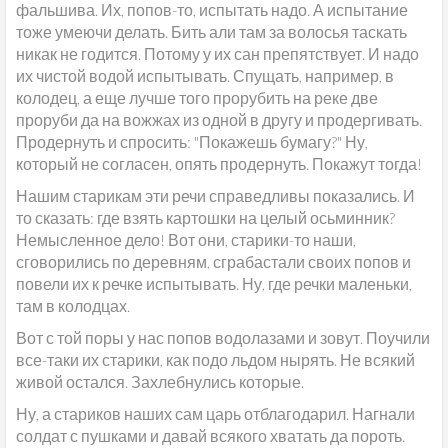
фальшива. Их, попов-то, испытать надо. А испытание
тоже умеючи делать. Бить али там за волосья таскать
никак не годится. Потому у их сан препятствует. И надо
их чистой водой испытывать. Спущать, например, в
колодец, а еще лучше того прорубить на реке две
проруби да на вожжах из одной в другу и продергивать.
Продернуть и спросить: "Покажешь бумагу?" Ну,
который не согласен, опять продернуть. Покажут тогда!
Нашим старикам эти речи справедливы показались. И
то сказать: где взять картошки на целый осьминник?
Немысленное дело! Вот они, старики-то наши,
сговорились по деревням, сграбастали своих попов и
повели их к речке испытывать. Ну, где речки маленьки,
там в колодцах.
Вот с той поры у нас попов водолазами и зовут. Поучили
все-таки их старики, как подо льдом нырять. Не всякий
живой остался. Захлебнулись которые.
Ну, а стариков наших сам царь отблагодарил. Нагнали
солдат с пушками и давай всякого хватать да пороть.