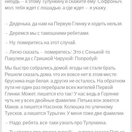
нибудь — к этому Тулункину и скажите ему: Софроныч,
мол, тебя ждет с лошадью, а где ждет — я укажу.
— Дяденька, да нам на Первую Глинку и ходить нельзя.
— Деремся мы с тамошними ребятами.
— Ну, помиритесь на этот случай.
— Легко сказать — помиритесь! Это с Сенькой-то
Пакулем да с Гришкой Чирухой! Попробуй!
Мы быстро собрались домой, ягоды не стали брать.
Решили сказать дома, что их вовсе нет в этом месте:
брусника еще белая, а других не осталось. На обратном
пути не один раз перебрали всех жителей Первой
Глинки. Может, пишется кто так? У нас ведь в Горянке
чуть не у всех двойные фамилии. Петька вон зовется
Маков, а пишется Насонов. Колюшка по-уличному
Туесков, а пишется Турыгин. У меня тоже две фамилии.
— Надо, ребята, все-таки узнать про Тулункина.
— Ты сперва про другое думай! — сурово сказал Петька.