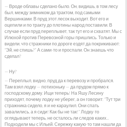
— Вроде облавы сделано было. Он, видишь, в том лесу
был, между зимником да трактом, под самыми
Вершинками. В пруд этот лесок выходит. Вот его и
оцепили и по тракту до плотины народ поставили. В
случае если пруд переплывет, так тут его и схватят. Мы с
Илюхой против Перевозной горы пришлись. Только и
видели, что стражники по дороге ездят да покрикивают:
“Эй, не спишь?” А сами-то и проспали. Он знаешь что
сделал?
— Ну?
— Переплыл, видно, пруд да к перевозу и пробрался.
Там взял лодку — потихоньку — да прудом прямо к
господскому дому. Ищи теперь! На Яшу Лесину
приходят, почему лодку не уберег, а он говорит: “Тут три
стражника сидело, я и не караулил. Они спать
завалились, а я сиди! Как бы не так!” Лодку-то
оглядывают теперь, не осталось ли следов каких...
Подходили мы с Ильей. Сережку какую-то там нашли да