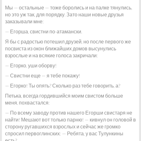
Мы — остальные — тоже боролись и на палке тянулись,
но это уж так, для порядку. Зато наши новые друзья
заказывали мне:
— Егорша, свистни по-атамански.
Я бы с радостью потешил друзей, но после первого же
посвиста из окон ближайших домов высунулись
взрослые и на всякие голоса закричали:
— Егорко, уши оборву!
— Свистни еще — я тебе покажу!
— Егорко! Ты опять? Сколько раз тебе говорить, а?
Петька, всегда гордившийся моим свистом больше
меня, похвастался:
— По всему заводу против нашего Егорши свистаря не
найти! Мешают вот только парню! — кивнул он головой в
сторону ругавшихся взрослых и сейчас же громко
спросил первоглинских: — Ребята, у вас Тулункины
есть?