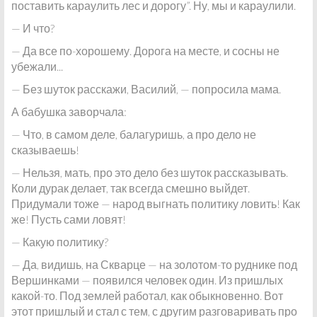
поставить караулить лес и дорогу”. Ну, мы и караулили.
— И что?
— Да все по-хорошему. Дорога на месте, и сосны не
убежали...
— Без шуток расскажи, Василий, — попросила мама.
А бабушка заворчала:
— Что, в самом деле, балагуришь, а про дело не
сказываешь!
— Нельзя, мать, про это дело без шуток рассказывать.
Коли дурак делает, так всегда смешно выйдет.
Придумали тоже — народ выгнать политику ловить! Как
же! Пусть сами ловят!
— Какую политику?
— Да, видишь, на Скварце — на золотом-то руднике под
Вершинками — появился человек один. Из пришлых
какой-то. Под землей работал, как обыкновенно. Вот
этот пришлый и стал с тем, с другим разговаривать про