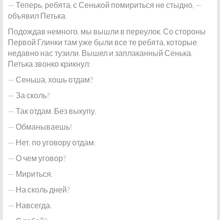
— Теперь, ребята, с Сенькой помириться не стыдно, —
объявил Петька.
Подождав немного, мы вышли в переулок. Со стороны
Первой Глинки там уже были все те ребята, которые
недавно нас тузили. Вышел и заплаканный Сенька.
Петька звонко крикнул:
— Сеньша, хошь отдам?
— За сколь?
— Так отдам. Без выкупу.
— Обманываешь!
— Нет, по уговору отдам.
— О чем уговор?
— Мириться.
— На сколь дней?
— Навсегда.