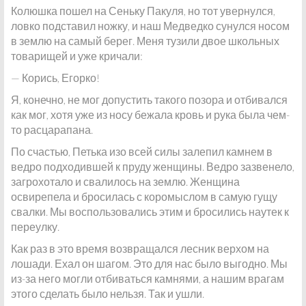
Колюшка пошел на Сеньку Пакуля, но тот увернулся,
ловко подставил ножку, и наш Медведко сунулся носом
в землю на самый берег. Меня тузили двое школьных
товарищей и уже кричали:
— Корись, Егорко!
Я, конечно, не мог допустить такого позора и отбивался
как мог, хотя уже из носу бежала кровь и рука была чем-
то расцарапана.
По счастью, Петька изо всей силы залепил камнем в
ведро подходившей к пруду женщины. Ведро зазвенело,
загрохотало и свалилось на землю. Женщина
освирепела и бросилась с коромыслом в самую гущу
свалки. Мы воспользовались этим и бросились наутек к
переулку.
Как раз в это время возвращался лесник верхом на
лошади. Ехал он шагом. Это для нас было выгодно. Мы
из-за него могли отбиваться камнями, а нашим врагам
этого сделать было нельзя. Так и ушли.