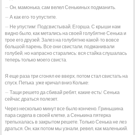
— Он, мамонька, сам велел Сенькиных подманить.
— А как его-то упустите.
— Не упустим! Подсвистывай, Егорша. С крыши нам
видно было, как метались на своей голубятне Сенька и
трое его друзей. Залез на голубятню какой-то вовсе
большой парень. Все они свистали, подманивали
голубей, но напрасно старались: вся стайка слушалась
теперь только моего свиста.
Я еще раза три сгонял ее вверх, потом стал свистать на
спуск. Петька .уже кричал вниз Кольке:
— Тащи решето да сбивай ребят, какие есть! Сенька
сейчас драться полезет.
Через несколько минут все было кончено. Гриньшина
пара сидела в своей клетке, а Сенькина пятерка
трепыхалась в закрытом решете. Только Сенька не лез
драться. Он, как потом мы узнали, ревел, как маленький.