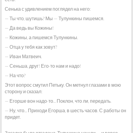
Сенька с удивлением поглядел на него:
— Ты что, шутишь? Мы — Тулункины пишемся.
— Да ведь вы Кожины!
— Кожины, а пишемся Тулункины.
— Отца у тебя как зовут?
— Иван Матвеич.
— Сеньша, друг! Его-то нам и надо!
— На что?
Этот вопрос смутил Петьку. Он метнул глазами в мою
сторону и сказал:
— Егорше вон надо-то... Поклон, что ли, передать.
— Ну, что... Приходи Егорша, в шесть часов. С работы он
придет.
Загадка была отгадана. Тулункина нашли — и вовсе