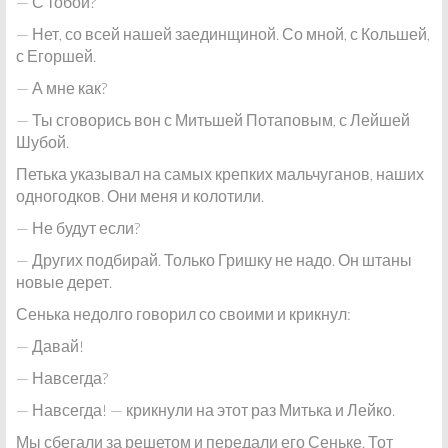
— С тобой?
— Нет, со всей нашей заединщиной. Со мной, с Кольшей,
с Егоршей.
— А мне как?
— Ты сговорись вон с Митьшей Потаповым, с Лейшей
Шубой.
Петька указывал на самых крепких мальчуганов, наших
одногодков. Они меня и колотили.
— Не будут если?
— Других подбирай. Только Гришку не надо. Он штаны
новые дерет.
Сенька недолго говорил со своими и крикнул:
— Давай!
— Навсегда?
— Навсегда! — крикнули на этот раз Митька и Лейко.
Мы сбегали за решетом и передали его Сеньке. Тот