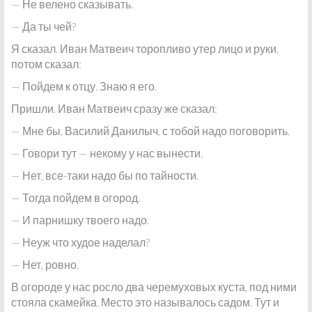
— Не велено сказывать.
— Да ты чей?
Я сказал. Иван Матвеич торопливо утер лицо и руки,
потом сказал:
— Пойдем к отцу. Знаю я его.
Пришли. Иван Матвеич сразу же сказал:
— Мне бы, Василий Данилыч, с тобой надо поговорить.
— Говори тут — некому у нас вынести.
— Нет, все-таки надо бы по тайности.
— Тогда пойдем в огород.
— И парнишку твоего надо.
— Неуж что худое наделал?
— Нет, ровно.
В огороде у нас росло два черемуховых куста, под ними
стояла скамейка. Место это называлось садом. Тут и