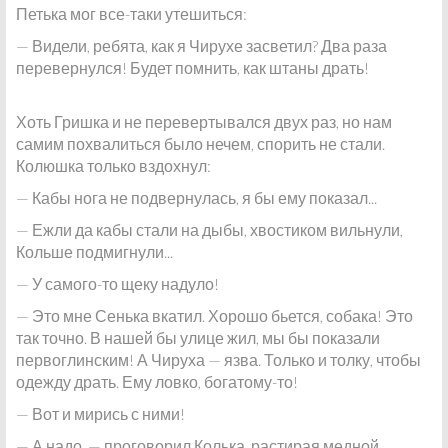
Петька мог все-таки утешиться:
— Видели, ребята, как я Чирухе засветил? Два раза
перевернулся! Будет помнить, как штаны драть!
Хоть Гришка и не перевертывался двух раз, но нам
самим похвалиться было нечем, спорить не стали.
Колюшка только вздохнул:
— Кабы нога не подвернулась, я бы ему показал...
— Ежли да кабы стали на дыбы, хвостиком вильнули,
Кольше подмигнули...
— У самого-то щеку надуло!
— Это мне Сенька вкатил. Хорошо бьется, собака! Это
так точно. В нашей бы улице жил, мы бы показали
первоглинским! А Чируха — язва. Только и толку, чтобы
одежду драть. Ему ловко, богатому-то!
— Вот и мирись с ними!
— А надо, — проговорил Колька, растирая медной