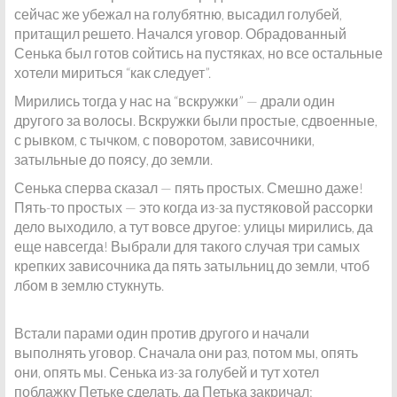
сейчас же убежал на голубятню, высадил голубей,
притащил решето. Начался уговор. Обрадованный
Сенька был готов сойтись на пустяках, но все остальные
хотели мириться “как следует”.
Мирились тогда у нас на “вскружки” — драли один
другого за волосы. Вскружки были простые, сдвоенные,
с рывком, с тычком, с поворотом, зависочники,
затыльные до поясу, до земли.
Сенька сперва сказал — пять простых. Смешно даже!
Пять-то простых — это когда из-за пустяковой рассорки
дело выходило, а тут вовсе другое: улицы мирились, да
еще навсегда! Выбрали для такого случая три самых
крепких зависочника да пять затыльниц до земли, чтоб
лбом в землю стукнуть.
Встали парами один против другого и начали
выполнять уговор. Сначала они раз, потом мы, опять
они, опять мы. Сенька из-за голубей и тут хотел
поблажку Петьке сделать, да Петька закричал: