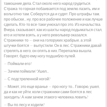
тамошние дела. Стал около него народ грудиться.
Стража-то горная побаивается под землю лазить, им и
вольготно там. Соберутся да и судят. Про штрафы там,
про обыски... ну, про все рабочее положение и как лучше
сделать. Кто-то все-таки унюхал про это. Из начальства.
Вчера, сказывают, как из шахты народ подыматься стал,
его и хотели взять, а у него револьвер оказался.
Стражники-то — они на голоруких храбрые, а этой
штучки боятся — выпустили. Он в лес. Стражники давай
стрелять в него, он опять в них. Перепалка вышла.
Говорят, будто ему ногу подшибло пулей.
— Поймали его?
— Зачем поймали? Ушел...
— С подстреленной ногой?
— Может, это еще вранье — про ногу-то... Говорю, ушел,
да и как не уйти, коли стражники сами боятся в лес
заходить! А нам зачем этакого человека ловить?
— Вы по лесу и ходили?