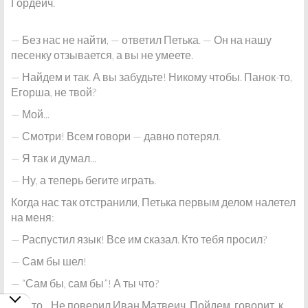
Гордеич.
— Без нас не найти, — ответил Петька. — Он на нашу
песенку отзывается, а вы не умеете.
— Найдем и так. А вы забудьте! Никому чтобы. Панок-то,
Егорша, не твой?
— Мой...
— Смотри! Всем говори — давно потерял.
— Я так и думал...
— Ну, а теперь бегите играть.
Когда нас так отстранили, Петька первым делом налетел
на меня:
— Распустил язык! Все им сказал. Кто тебя просил?
— Сам бы шел!
— “Сам бы, сам бы”! А ты что?
— А то... Не поверил Иван Матвеич. Пойдем, говорит, к