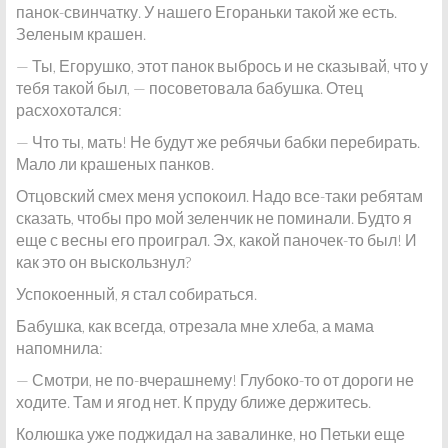
панок-свинчатку. У нашего Егораньки такой же есть.
Зеленым крашен.
— Ты, Егорушко, этот панок выбрось и не сказывай, что у
тебя такой был, — посоветовала бабушка. Отец
расхохотался:
— Что ты, мать! Не будут же ребячьи бабки перебирать.
Мало ли крашеных панков.
Отцовский смех меня успокоил. Надо все-таки ребятам
сказать, чтобы про мой зеленчик не поминали. Будто я
еще с весны его проиграл. Эх, какой паночек-то был! И
как это он выскользнул?
Успокоенный, я стал собираться.
Бабушка, как всегда, отрезала мне хлеба, а мама
напомнила:
— Смотри, не по-вчерашнему! Глубоко-то от дороги не
ходите. Там и ягод нет. К пруду ближе держитесь.
Колюшка уже поджидал на завалинке, но Петьки еще