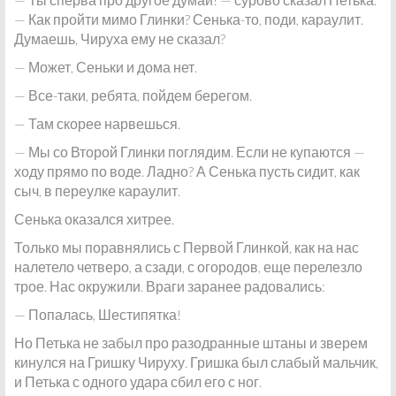
— Как пройти мимо Глинки? Сенька-то, поди, караулит.
Думаешь, Чируха ему не сказал?
— Может, Сеньки и дома нет.
— Все-таки, ребята, пойдем берегом.
— Там скорее нарвешься.
— Мы со Второй Глинки поглядим. Если не купаются —
ходу прямо по воде. Ладно? А Сенька пусть сидит, как
сыч, в переулке караулит.
Сенька оказался хитрее.
Только мы поравнялись с Первой Глинкой, как на нас
налетело четверо, а сзади, с огородов, еще перелезло
трое. Нас окружили. Враги заранее радовались:
— Попалась, Шестипятка!
Но Петька не забыл про разодранные штаны и зверем
кинулся на Гришку Чируху. Гришка был слабый мальчик,
и Петька с одного удара сбил его с ног.