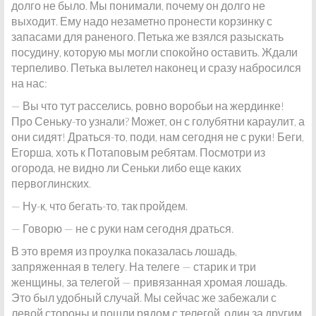
долго не было. Мы понимали, почему он долго не
выходит. Ему надо незаметно пронести корзинку с
запасами для раненого. Петька же взялся разыскать
посудину, которую мы могли спокойно оставить. Ждали
терпеливо. Петька вылетел наконец и сразу набросился
на нас:
— Вы что тут расселись, ровно воробьи на жердинке!
Про Сеньку-то узнали? Может, он с голубятни караулит, а
они сидят! Драться-то, поди, нам сегодня не с руки! Беги,
Егорша, хоть к Потаповым ребятам. Посмотри из
огорода, не видно ли Сеньки либо еще каких
первоглинских.
— Ну-к, что бегать-то, так пройдем.
— Говорю — не с руки нам сегодня драться.
В это время из проулка показалась лошадь,
запряженная в телегу. На телеге — старик и три
женщины, за телегой — привязанная хромая лошадь.
Это был удобный случай. Мы сейчас же забежали с
левой стороны и пошли рядом с телегой, один за другим.