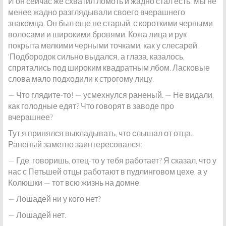
И он сейчас же схватил ломоть и жадно стал есть. Мы не
менее жадно разглядывали своего вчерашнего
знакомца. Он был еще не старый, с короткими черными
волосами и широкими бровями. Кожа лица и рук
покрыта мелкими черными точками, как у слесарей.
'Подбородок сильно выдался, а глаза, казалось,
спрятались под широким квадратным лбом. Ласковые
слова мало подходили к строгому лицу.
— Что глядите-то! — усмехнулся раненый. — Не видали,
как голодные едят? Что говорят в заводе про
вчерашнее?
Тут я принялся выкладывать, что слышал от отца.
Раненый заметно заинтересовался:
— Где, говоришь, отец-то у тебя работает? Я сказал, что у
нас с Петьшей отцы работают в пудлинговом цехе, а у
Колюшки — тот всю жизнь на домне.
— Лошадей ни у кого нет?
— Лошадей нет.