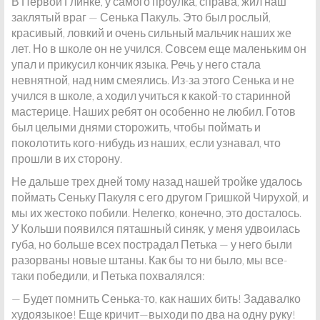
В Первой Глинке, у самого проулка, справа, жил наш
заклятый враг — Сенька Пакуль. Это был рослый,
красивый, ловкий и очень сильный мальчик наших же
лет. Но в школе он не учился. Совсем еще маленьким он
упал и прикусил кончик языка. Речь у него стала
невнятной, над ним смеялись. Из-за этого Сенька и не
учился в школе, а ходил учиться к какой-то старинной
мастерице. Наших ребят он особенно не любил. Готов
был целыми днями сторожить, чтобы поймать и
поколотить кого-нибудь из наших, если узнавал, что
прошли в их сторону.
Не дальше трех дней тому назад нашей тройке удалось
поймать Сеньку Пакуля с его другом Гришкой Чирухой, и
мы их жестоко побили. Нелегко, конечно, это досталось.
У Кольши появился пяташный синяк, у меня удвоилась
губа, но больше всех пострадал Петька — у него были
разорваны новые штаны. Как бы то ни было, мы все-
таки победили, и Петька похвалялся:
— Будет помнить Сенька-то, как наших бить! Задавалко
худоязыкое! Еще кричит—выходи по два на одну руку!