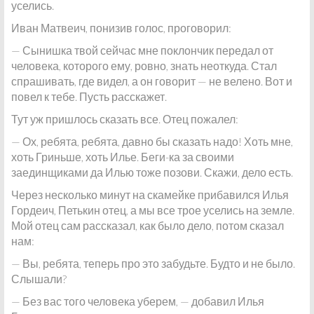
уселись.
Иван Матвеич, понизив голос, проговорил:
— Сынишка твой сейчас мне поклончик передал от
человека, которого ему, ровно, знать неоткуда. Стал
спрашивать, где видел, а он говорит — не велено. Вот и
повел к тебе. Пусть расскажет.
Тут уж пришлось сказать все. Отец пожалел:
— Ох, ребята, ребята, давно бы сказать надо! Хоть мне,
хоть Гриньше, хоть Илье. Беги-ка за своими
заединщиками да Илью тоже позови. Скажи, дело есть.
Через несколько минут на скамейке прибавился Илья
Гордеич, Петькин отец, а мы все трое уселись на земле.
Мой отец сам рассказал, как было дело, потом сказал
нам:
— Вы, ребята, теперь про это забудьте. Будто и не было.
Слышали?
— Без вас того человека уберем, — добавил Илья