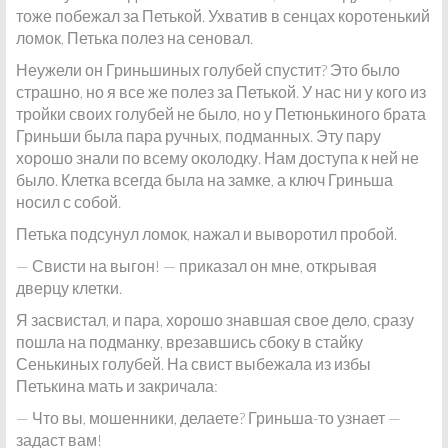
тоже побежал за Петькой. Ухватив в сенцах коротенький
ломок, Петька полез на сеновал.
Неужели он Гриньшиных голубей спустит? Это было
страшно, но я все же полез за Петькой. У нас ни у кого из
тройки своих голубей не было, но у Петюнькиного брата
Гриньши была пара ручных, подманных. Эту пару
хорошо знали по всему околодку. Нам доступа к ней не
было. Клетка всегда была на замке, а ключ Гриньша
носил с собой.
Петька подсунул ломок, нажал и выворотил пробой.
— Свисти на выгон! — приказал он мне, открывая
дверцу клетки.
Я засвистал, и пара, хорошо знавшая свое дело, сразу
пошла на подманку, врезавшись сбоку в стайку
Сенькиных голубей. На свист выбежала из избы
Петькина мать и закричала:
— Что вы, мошенники, делаете? Гриньша-то узнает —
задаст вам!