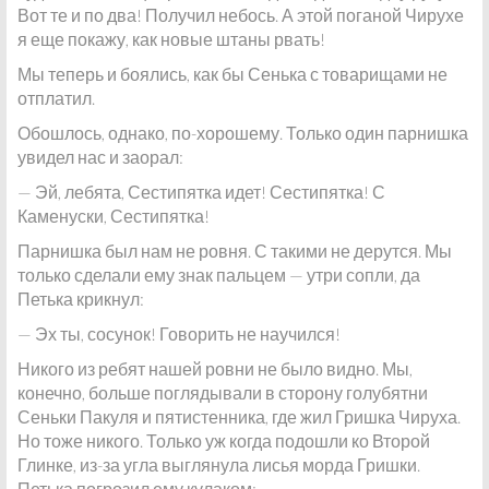
Вот те и по два! Получил небось. А этой поганой Чирухе
я еще покажу, как новые штаны рвать!
Мы теперь и боялись, как бы Сенька с товарищами не
отплатил.
Обошлось, однако, по-хорошему. Только один парнишка
увидел нас и заорал:
— Эй, лебята, Сестипятка идет! Сестипятка! С
Каменуски, Сестипятка!
Парнишка был нам не ровня. С такими не дерутся. Мы
только сделали ему знак пальцем — утри сопли, да
Петька крикнул:
— Эх ты, сосунок! Говорить не научился!
Никого из ребят нашей ровни не было видно. Мы,
конечно, больше поглядывали в сторону голубятни
Сеньки Пакуля и пятистенника, где жил Гришка Чируха.
Но тоже никого. Только уж когда подошли ко Второй
Глинке, из-за угла выглянула лисья морда Гришки.
Петька погрозил ему кулаком: