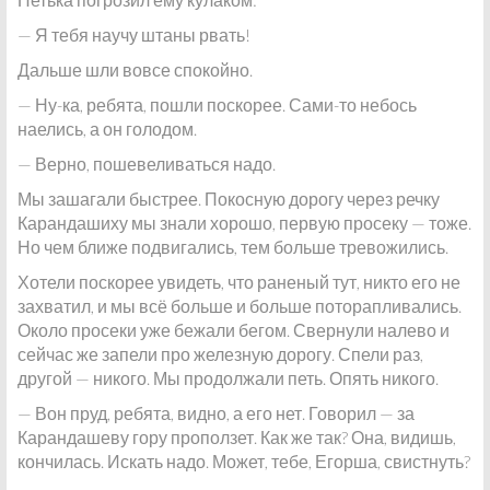
— Я тебя научу штаны рвать!
Дальше шли вовсе спокойно.
— Ну-ка, ребята, пошли поскорее. Сами-то небось
наелись, а он голодом.
— Верно, пошевеливаться надо.
Мы зашагали быстрее. Покосную дорогу через речку
Карандашиху мы знали хорошо, первую просеку — тоже.
Но чем ближе подвигались, тем больше тревожились.
Хотели поскорее увидеть, что раненый тут, никто его не
захватил, и мы всё больше и больше поторапливались.
Около просеки уже бежали бегом. Свернули налево и
сейчас же запели про железную дорогу. Спели раз,
другой — никого. Мы продолжали петь. Опять никого.
— Вон пруд, ребята, видно, а его нет. Говорил — за
Карандашеву гору проползет. Как же так? Она, видишь,
кончилась. Искать надо. Может, тебе, Егорша, свистнуть?