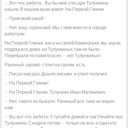
— Вот что, ребята... Вы бы мне слесаря Тулункина
нашли. В вашем краю живет. На Первой Глинке.
— Приезжий какой?
— Нет, ваш, горянский. Мы с ним вместе в городе
работали.
На Первой Глинке, как и на своей Каменушке, мы знали
подряд все дома, но Тулункиных там не было.
Перебрали по памяти всех — нет Тулункиных!
Раненый, однако, стоял на своем: есть.
— Писал ему раз. Дошло письмо, и ответ получил.
— На Первой Глинке?
— На Первой Глинке. Тулункин Иван Матвеевич.
— Нет, такого не бывало. Раненый все-таки не верил
нам.
— Вы вот что, ребята! Ступайте домой и там Узнайте про
Тулункина. Сходите потом — только не все, а один кто-