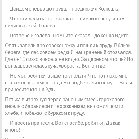
— Дойдем сперва до пруда,— предложил Колюшка.
— Что там делать-то? Говорил — в мелком лесу, а там
видишь какой! Голова!
— Вот тебе и голова! Помните, сказал—до конца идите?
Опять запели про сороконожку и пошли к пруду. Вблизи
берега, где лес совсем редкий, наш раненый отозвался.
Где он? Близко вовсе, а не видно. За деревом, что ли? Но
вот зашевелилась куча хвороста. Вон он где!
— Не мог, ребятки, выше-то уползти. Что-то плохо мне, —
сказал незнакомец, когда мы подбежали к нему. — Воды
принесите кто-нибудь.
Петька вытряхнул перед раненым смесь горохового
киселя с бараниной и творожником, выложил ломти
хлеба и побежал с бураком к пруду.
— И поесть принесли. Вот спасибо, ребятки! Да как
много!