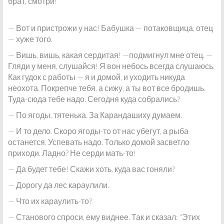
брат, смотри!
— Вот и пристрожи у нас! Бабушка — потаковщица, отец
— хуже того.
— Вишь, вишь, какая сердитая! —подмигнул мне отец. —
Гляди у меня, слушайся! Я вон небось всегда слушаюсь.
Как гудок с работы — я и домой, и уходить никуда
неохота. Покрепче тебя, а сижу, а ты вот все бродишь.
Туда-сюда тебе надо. Сегодня куда собрались?
— По ягоды, тятенька. За Карандашиху думаем.
— И то дело. Скоро ягоды-то от нас убегут, а рыба
останется. Успевать надо. Только домой засветло
приходи. Ладно? Не серди мать-то!
— Да будет тебе! Скажи хоть, куда вас гоняли?
— Дорогу да лес караулили.
— Что их караулить-то?
— Станового спроси, ему виднее. Так и сказал: “Этих