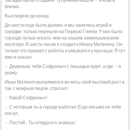
близко.
Выследили до конца
До шести еще было далеко, и мы занялись игрой в
городки, только перешли на Первую Глинку. У них было
гораздо лучше играть, чем на нашем, каменушенском
косогоре. В шесть часов я сходил к Ивану Матвеичу. Он
только что пришел с работы и умывался у крыльца. Я тут
ему и сказал:
— Дяденька, тебя Софроныч с лошадью ждет, а где — я
укажу.
Иван Матвеич выпрямился во весь свой высокий рост и
так, с мокрым лицом, спросил:
— Какой Софроныч?
— С которым ты в городе работал. Еще письмо он тебе
писал...
— Постой... Ты откуда его знаешь?