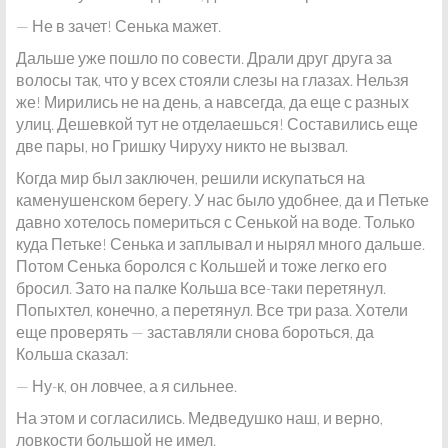
— Не в зачет! Сенька мажет.
Дальше уже пошло по совести. Драли друг друга за
волосы так, что у всех стояли слезы на глазах. Нельзя
же! Мирились не на день, а навсегда, да еще с разных
улиц. Дешевкой тут не отделаешься! Составились еще
две пары, но Гришку Чируху никто не вызвал.
Когда мир был заключен, решили искупаться на
каменушенском берегу. У нас было удобнее, да и Петьке
давно хотелось помериться с Сенькой на воде. Только
куда Петьке! Сенька и заплывал и нырял много дальше.
Потом Сенька боролся с Кольшей и тоже легко его
бросил. Зато на палке Кольша все-таки перетянул.
Попыхтел, конечно, а перетянул. Все три раза. Хотели
еще проверять — заставляли снова бороться, да
Кольша сказал:
— Ну-к, он ловчее, а я сильнее.
На этом и согласились. Медведушко наш, и верно,
ловкости большой не имел.