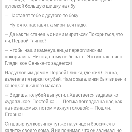
пуговкой большую шишку на лбу.
— Наставят тебе с другого-то боку!
— Ну-к что, наставят, а мириться надо.
— Да как ты станешь с ними мириться? Покориться, что
ли, Первой Глинке?
— Чтобы наши каменушенцы первоглинским
покорились! Никогда тому не бывать! Это уж так точно.
Гляди, вон Сенька-то задается!
Над угловым домом Первой Глинки, где жил Сенька,
взлетела пятерка голубей. Нам с завалинки был виден и
конец Сенькиного махала.
— Видишь, голубей выпустил. Хвастается задавалко
худоязыкое! Постой-ка... — Петька поглядел на нас, как
на незнакомых, потом махнул головой: — Пошли,
Егорша!
Он швырнул корзинку тут же на улице и бросился в
калитку своего дома. Я не понимал, что он задумал, но