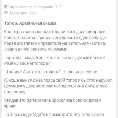
Опубликовано: 05 февраля 2017
Просмотров: 1223
Топор. Армянская сказка
Как-то раз один юноша отправился в дальние края в
поисках работы. Привела его дорога в одно село, где
перед его глазами предстала удивительная картина:
люди валили лес голыми руками.
- Братцы, - сказал он, - что это вы лес руками валите?
Разве у вас нет топора?
- Топора? А что это, - «топор»? – спросили селяне.
Юноша вынул из-за пояса свой топор и быстро нарубил
целую кучу дров, которую потом сложил в аккуратную
поленницу.
Увидев это, жители села бросились к своим домам,
крича:
- Эй, все сюда! Идите и посмотрите, что Топор-джан