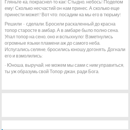
Гляньте-ка, покраснел-то как! Стыдно, небось! Поделом
ему! Сколько несчастий он нам принес. А сколько еще
принести может? Вот что: посадим-ка мы его в тюрьму!
Решили – сделали. Бросили раскаленный до красна
топор старосте в амбар. А в амбаре было полно сена.
Упал топор на сено, оно и вспыхнуло! Взметнулись
огромные языки пламени аж до самого неба.
Испугались селяне, бросились юношу догонять. Догнали
его и взмолились:
- Юноша, выручай, не можем мы сами с ним управиться,
ты уж образумь свой Топор-джан, ради Бога.