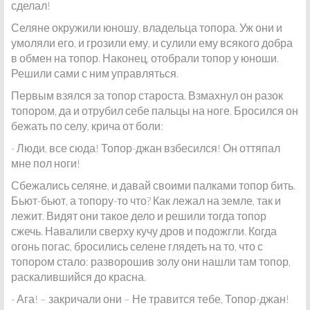
сделал!
Селяне окружили юношу, владельца топора. Уж они и
умоляли его, и грозили ему, и сулили ему всякого добра
в обмен на топор. Наконец, отобрали топор у юноши.
Решили сами с ним управляться.
Первым взялся за топор староста. Взмахнул он разок
топором, да и отрубил себе пальцы на ноге. Бросился он
бежать по селу, крича от боли:
- Люди, все сюда! Топор-джан взбесился! Он оттяпал
мне пол ноги!
Сбежались селяне, и давай своими палками топор бить.
Бьют-бьют, а топору-то что? Как лежал на земле, так и
лежит. Видят они такое дело и решили тогда топор
сжечь. Навалили сверху кучу дров и подожгли. Когда
огонь погас, бросились селене глядеть на то, что с
топором стало: разворошив золу они нашли там топор,
раскалившийся до красна.
- Ага! – закричали они – Не травится тебе, Топор-джан!