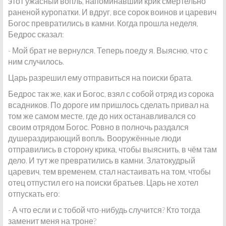
этот ужасный вопль, напоминавший крик смертельно
раненой куропатки. И вдруг, все сорок воинов и царевич
Богос превратились в камни. Когда прошла неделя,
Бедрос сказал:
- Мой брат не вернулся. Теперь поеду я. Выясню, что с
ним случилось.
Царь разрешил ему отправиться на поиски брата.
Бедрос так же, как и Богос, взял с собой отряд из сорока
всадников. По дороге им пришлось сделать привал на
том же самом месте, где до них останавливался со
своим отрядом Богос. Ровно в полночь раздался
душераздирающий вопль. Вооружённые люди
отправились в сторону крика, чтобы выяснить, в чём там
дело. И тут же превратились в камни. Златокудрый
царевич, тем временем, стал настаивать на том, чтобы
отец отпустил его на поиски братьев. Царь не хотел
отпускать его:
- А что если и с тобой что-нибудь случится? Кто тогда
заменит меня на троне?