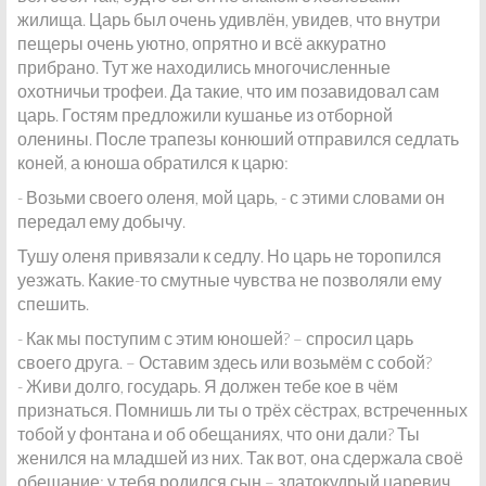
жилища. Царь был очень удивлён, увидев, что внутри
пещеры очень уютно, опрятно и всё аккуратно
прибрано. Тут же находились многочисленные
охотничьи трофеи. Да такие, что им позавидовал сам
царь. Гостям предложили кушанье из отборной
оленины. После трапезы конюший отправился седлать
коней, а юноша обратился к царю:
- Возьми своего оленя, мой царь, - с этими словами он
передал ему добычу.
Тушу оленя привязали к седлу. Но царь не торопился
уезжать. Какие-то смутные чувства не позволяли ему
спешить.
- Как мы поступим с этим юношей? – спросил царь
своего друга. – Оставим здесь или возьмём с собой?
- Живи долго, государь. Я должен тебе кое в чём
признаться. Помнишь ли ты о трёх сёстрах, встреченных
тобой у фонтана и об обещаниях, что они дали? Ты
женился на младшей из них. Так вот, она сдержала своё
обещание: у тебя родился сын – златокудрый царевич