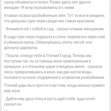
сразу обниматься полез. Разве здесь нет других
женщин? Я хочу познакомиться с ними.
Атаман позвал разбойничьих жён. Тут-то все и увидели,
что девушка гури-пери среди них самая красивая.
- Возьмите её с собой в сад, - сказал атаман женщинам.
В саду гури-пери подошла к стене, перелезла через неё
и убежала прочь. Обернувшись опять лисой, она
догнала царевича.
- Пошли, отведу тебя в Птичий Город. Теперь мы
поступим так: ты оставишь коня привязанным в
конюшне, а к птичьему царю отведёшь меня, - сказала
лиса, превратившись в коня, как две капли воды
похожего на коня, подаренного атаманом разбойников.
Птичий царь был просто счастлив, когда юноша привёл
ему коня.
- Дайте ему двух птиц и пусть идёт себе, куда хочет, -
сказал он.