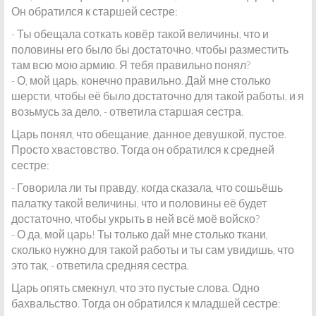
Он обратился к старшей сестре:
- Ты обещала соткать ковёр такой величины, что и
половины его было бы достаточно, чтобы разместить
там всю мою армию. Я тебя правильно понял?
- О, мой царь, конечно правильно. Дай мне столько
шерсти, чтобы её было достаточно для такой работы, и я
возьмусь за дело, - ответила старшая сестра.
Царь понял, что обещание, данное девушкой, пустое.
Просто хвастовство. Тогда он обратился к средней
сестре:
- Говорила ли ты правду, когда сказала, что сошьёшь
палатку такой величины, что и половины её будет
достаточно, чтобы укрыть в ней всё моё войско?
- О да, мой царь! Ты только дай мне столько ткани,
сколько нужно для такой работы и ты сам увидишь, что
это так, - ответила средняя сестра.
Царь опять смекнул, что это пустые слова. Одно
бахвальство. Тогда он обратился к младшей сестре: