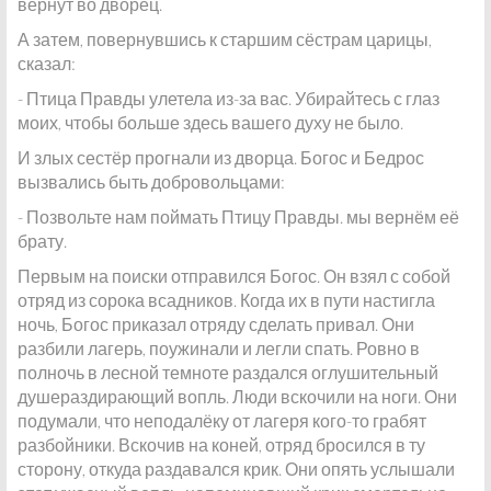
вернут во дворец.
А затем, повернувшись к старшим сёстрам царицы,
сказал:
- Птица Правды улетела из-за вас. Убирайтесь с глаз
моих, чтобы больше здесь вашего духу не было.
И злых сестёр прогнали из дворца. Богос и Бедрос
вызвались быть добровольцами:
- Позвольте нам поймать Птицу Правды. мы вернём её
брату.
Первым на поиски отправился Богос. Он взял с собой
отряд из сорока всадников. Когда их в пути настигла
ночь, Богос приказал отряду сделать привал. Они
разбили лагерь, поужинали и легли спать. Ровно в
полночь в лесной темноте раздался оглушительный
душераздирающий вопль. Люди вскочили на ноги. Они
подумали, что неподалёку от лагеря кого-то грабят
разбойники. Вскочив на коней, отряд бросился в ту
сторону, откуда раздавался крик. Они опять услышали