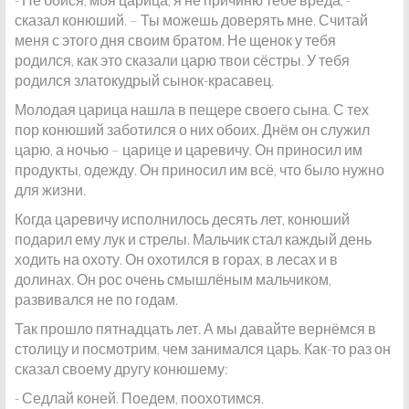
сказал конюший. – Ты можешь доверять мне. Считай
меня с этого дня своим братом. Не щенок у тебя
родился, как это сказали царю твои сёстры. У тебя
родился златокудрый сынок-красавец.
Молодая царица нашла в пещере своего сына. С тех
пор конюший заботился о них обоих. Днём он служил
царю, а ночью – царице и царевичу. Он приносил им
продукты, одежду. Он приносил им всё, что было нужно
для жизни.
Когда царевичу исполнилось десять лет, конюший
подарил ему лук и стрелы. Мальчик стал каждый день
ходить на охоту. Он охотился в горах, в лесах и в
долинах. Он рос очень смышлёным мальчиком,
развивался не по годам.
Так прошло пятнадцать лет. А мы давайте вернёмся в
столицу и посмотрим, чем занимался царь. Как-то раз он
сказал своему другу конюшему:
- Седлай коней. Поедем, поохотимся.