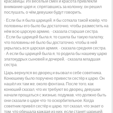
красавицы. Их весёлый смех и красота привлекли
внимание царя и, спрятавшись за колонну, он решил
послушать, о чём девушки будут говорить.
- Если бы я была царицей, я бы соткала такой ковёр, что
половины его было бы достаточно, чтобы разместить на
нём всю царскую армию, - сказала старшая сестра.
- Если бы царицей была я, то сшила бы такую палатку,
что половины её было бы достаточно, чтобы в ней
укрылась вся царская армия, - сказала средняя сестра.
- А если бы царицей была я, то родила бы нашему царю
златокудрых сыновей и дочерей, - сказала младшая
сестра.
Царь вернулся во дворец и вызвал к себе советника.
Конюшему было поручено привести сестёр к царю. Он
нашёл их там же, около фонтана. После того, как
конюший сказал, что их требуют во дворец, девушки
начали прощаться с жизнью, подумав, что должно быть
они сказали о царе что-то оскорбительное. Когда
советник привёл сестёр к царю, тот сказал, что знает о
том, что обещала каждая из них, если станет царицей.