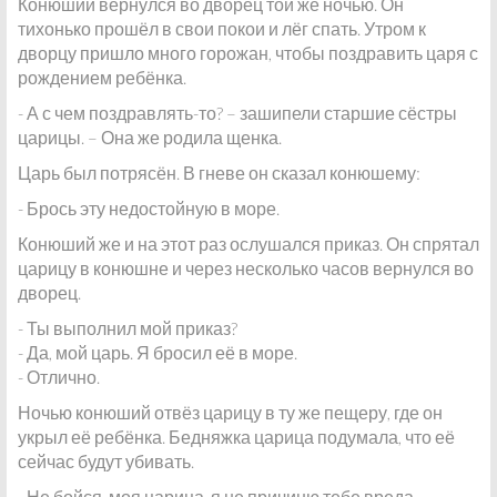
Конюший вернулся во дворец той же ночью. Он
тихонько прошёл в свои покои и лёг спать. Утром к
дворцу пришло много горожан, чтобы поздравить царя с
рождением ребёнка.
- А с чем поздравлять-то? – зашипели старшие сёстры
царицы. – Она же родила щенка.
Царь был потрясён. В гневе он сказал конюшему:
- Брось эту недостойную в море.
Конюший же и на этот раз ослушался приказ. Он спрятал
царицу в конюшне и через несколько часов вернулся во
дворец.
- Ты выполнил мой приказ?
- Да, мой царь. Я бросил её в море.
- Отлично.
Ночью конюший отвёз царицу в ту же пещеру, где он
укрыл её ребёнка. Бедняжка царица подумала, что её
сейчас будут убивать.
- Не бойся, моя царица, я не причиню тебе вреда, -