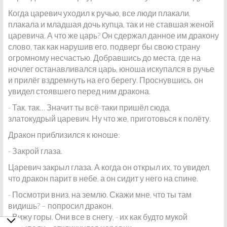
Когда царевич уходил к ручью, все люди плакали,
плакала и младшая дочь купца, так и не ставшая женой
царевича. А что же царь? Он сдержал данное им дракону
слово, так как нарушив его, подверг бы свою страну
огромному несчастью. Добравшись до места, где на
ночлег останавливался царь, юноша искупался в ручье
и прилёг вздремнуть на его берегу. Проснувшись, он
увидел стоявшего перед ним дракона.
- Так, так… Значит ты всё-таки пришёл сюда,
златокудрый царевич. Ну что же, приготовься к полёту.
Дракон приблизился к юноше:
- Закрой глаза.
Царевич закрыл глаза. А когда он открыл их, то увидел,
что дракон парит в небе, а он сидит у него на спине.
- Посмотри вниз, на землю. Скажи мне, что ты там
видишь? – попросил дракон.
- Вижу горы. Они все в снегу, - их как будто мукой