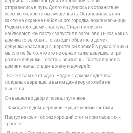
дервиша. Также поступил и конюший. И они
отправились в путь. Долго ли длилось их странствие,
коротко ли, про то им лучше знать. Остановились они
как-то на окраине небольшого городка, возле мельницы.
Рядом стоял домик пастуха. Сидят путники и
наблюдают, как пастух запустил в загон овец и коз, как из
домика то выходит, то заходит обратно в домик
девушка-красавица с шерстяной пряжей в руках. У них и
мысли не было, что это не одна и та же девушка, а три
разных девушки – сёстры-близнецы. Пастух вошёл в
домик и начал стыдить жену и дочерей:
- Как же вам не стыдно! Рядом с домом сидят два
голодных дервиша, а вы им даже корки хлеба не
вынесли.
Он вышел во двор и позвал путников:
- Заходите в дом, дервиши. Будьте моими гостями.
Пастух накрыл гостям хороший стол и пригласил их к
трапезе.
- Видишь? Эти три девушки-близнецы, - его дочери, -