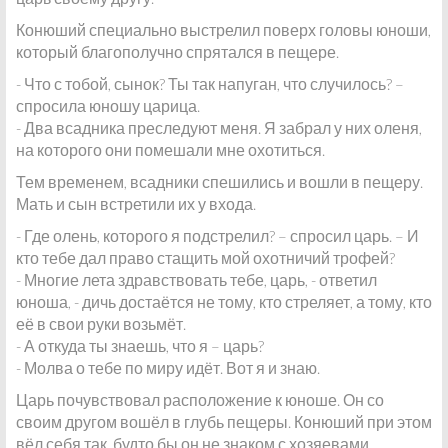
Конюший специально выстрелил поверх головы юноши,
который благополучно спрятался в пещере.
- Что с тобой, сынок? Ты так напуган, что случилось? –
спросила юношу царица.
- Два всадника преследуют меня. Я забрал у них оленя,
на которого они помешали мне охотиться.
Тем временем, всадники спешились и вошли в пещеру.
Мать и сын встретили их у входа.
- Где олень, которого я подстрелил? – спросил царь. – И
кто тебе дал право стащить мой охотничий трофей?
- Многие лета здравствовать тебе, царь, - ответил
юноша, - дичь достаётся не тому, кто стреляет, а тому, кто
её в свои руки возьмёт.
- А откуда ты знаешь, что я – царь?
- Молва о тебе по миру идёт. Вот я и знаю.
Царь почувствовал расположение к юноше. Он со
своим другом вошёл в глубь пещеры. Конюший при этом
вёл себя так, будто бы он не знаком с хозяевами