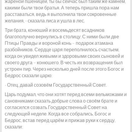
жареной пшеницей, ты бы сейчас был таким же камнем,
какими были твои братья. А теперь пришла пора нам
расставаться, ведь я выполнила твои сокровенные
желания, - сказала лиса и ушла в лес.
Три брата, конюший и восемьдесят всадников
благополучно вернулись в столицу. С ними были две
Птицы Правды и вороной конь – подарок атамана
разбойников. Сердце царя переполнилось счастьем,
когда он увидел живыми и здоровыми своих сыновей и
своего друга – конюшего. В честь их возвращения был
устроен пир. Через несколько дней после этого Богос и
Бедрос сказали царю:
- Отец, давай созовём Государственный Совет.
Царь подумал, что они хотят перед всеми вельможами и
сановниками сказать добрые слова о своём брате и
согласился созвать Государственный Совет на
следующей неделе. Когда все собрались, Богос и
Бедрос, встав перед царём и прижав руки к сердцу,
сказали: