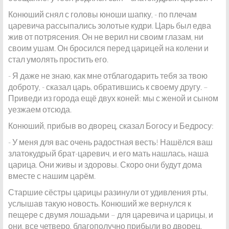
Конюший снял с головы юноши шапку, - по плечам
царевича рассыпались золотые кудри. Царь был едва
жив от потрясения. Он не верил ни своим глазам, ни
своим ушам. Он бросился перед царицей на колени и
стал умолять простить его.
- Я даже не знаю, как мне отблагодарить тебя за твою
доброту, - сказал царь, обратившись к своему другу. –
Приведи из города ещё двух коней: мы с женой и сыном
уезжаем отсюда.
Конюший, прибыв во дворец, сказал Богосу и Бедросу:
- У меня для вас очень радостная весть! Нашёлся ваш
златокудрый брат-царевич, и его мать нашлась, наша
царица. Они живы и здоровы. Скоро они будут дома
вместе с нашим царём.
Старшие сёстры царицы разинули от удивления рты,
услышав такую новость. Конюший же вернулся к
пещере с двумя лошадьми – для царевича и царицы, и
они, все четверо, благополучно прибыли во дворец.