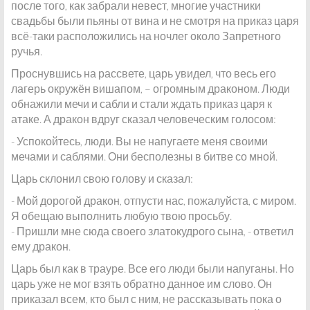
после того, как забрали невест, многие участники
свадьбы были пьяны от вина и не смотря на приказ царя
всё-таки расположились на ночлег около Запретного
ручья.
Проснувшись на рассвете, царь увидел, что весь его
лагерь окружён вишапом, – огромным драконом. Люди
обнажили мечи и сабли и стали ждать приказ царя к
атаке. А дракон вдруг сказал человеческим голосом:
- Успокойтесь, люди. Вы не напугаете меня своими
мечами и саблями. Они бесполезны в битве со мной.
Царь склонил свою голову и сказал:
- Мой дорогой дракон, отпусти нас, пожалуйста, с миром.
Я обещаю выполнить любую твою просьбу.
- Пришли мне сюда своего златокудрого сына, - ответил
ему дракон.
Царь был как в трауре. Все его люди были напуганы. Но
царь уже не мог взять обратно данное им слово. Он
приказал всем, кто был с ним, не рассказывать пока о