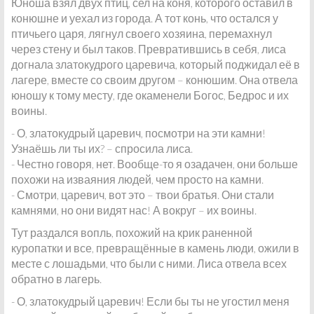
Юноша взял двух птиц, сел на коня, которого оставил в
конюшне и уехал из города. А тот конь, что остался у
птичьего царя, лягнул своего хозяина, перемахнул
через стену и был таков. Превратившись в себя, лиса
догнала златокудрого царевича, который поджидал её в
лагере, вместе со своим другом – конюшим. Она отвела
юношу к тому месту, где окаменели Богос, Бедрос и их
воины.
- О, златокудрый царевич, посмотри на эти камни!
Узнаёшь ли ты их? – спросила лиса.
- Честно говоря, нет. Вообще-то я озадачен, они больше
похожи на изваяния людей, чем просто на камни.
- Смотри, царевич, вот это – твои братья. Они стали
камнями, но они видят нас! А вокруг – их воины.
Тут раздался вопль, похожий на крик раненной
куропатки и все, превращённые в камень люди, ожили в
месте с лошадьми, что были с ними. Лиса отвела всех
обратно в лагерь.
- О, златокудрый царевич! Если бы ты не угостил меня