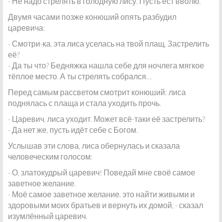
- Не надо стрелять в голодную лису. Пусть ест вволю.
Двумя часами позже конюший опять разбудил
царевича:
- Смотри-ка, эта лиса уселась на твой плащ. Застрелить
её?
- Да ты что? Бедняжка нашла себе для ночлега мягкое
тёплое место. А ты стрелять собрался…
Перед самым рассветом смотрит конюший: лиса
поднялась с плаща и стала уходить прочь.
- Царевич, лиса уходит. Может всё-таки её застрелить?
- Да нет же, пусть идёт себе с Богом.
Услышав эти слова, лиса обернулась и сказала
человеческим голосом:
- О, златокудрый царевич! Поведай мне своё самое
заветное желание.
- Моё самое заветное желание, это найти живыми и
здоровыми моих братьев и вернуть их домой, - сказал
изумлённый царевич.