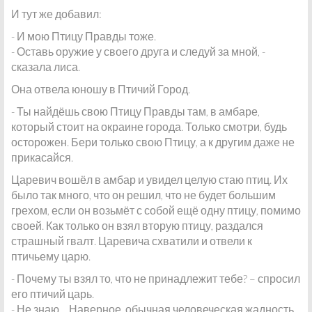
И тут же добавил:
- И мою Птицу Правды тоже.
- Оставь оружие у своего друга и следуй за мной, -
сказала лиса.
Она отвела юношу в Птичий Город.
- Ты найдёшь свою Птицу Правды там, в амбаре,
который стоит на окраине города. Только смотри, будь
осторожен. Бери только свою Птицу, а к другим даже не
прикасайся.
Царевич вошёл в амбар и увидел целую стаю птиц. Их
было так много, что он решил, что не будет большим
грехом, если он возьмёт с собой ещё одну птицу, помимо
своей. Как только он взял вторую птицу, раздался
страшный гвалт. Царевича схватили и отвели к
птичьему царю.
- Почему ты взял то, что не принадлежит тебе? – спросил
его птичий царь.
- Не знаю… Наверное, обычная человеческая жадность.