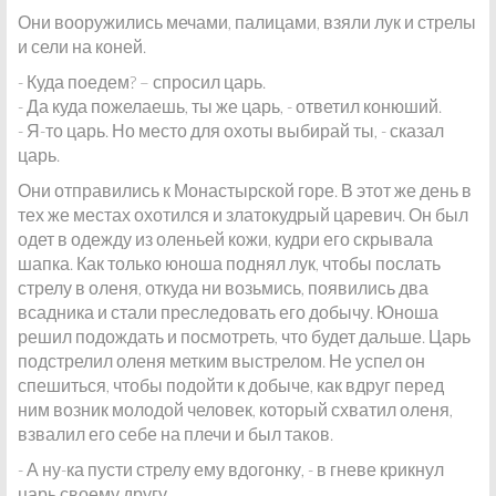
Они вооружились мечами, палицами, взяли лук и стрелы
и сели на коней.
- Куда поедем? – спросил царь.
- Да куда пожелаешь, ты же царь, - ответил конюший.
- Я-то царь. Но место для охоты выбирай ты, - сказал
царь.
Они отправились к Монастырской горе. В этот же день в
тех же местах охотился и златокудрый царевич. Он был
одет в одежду из оленьей кожи, кудри его скрывала
шапка. Как только юноша поднял лук, чтобы послать
стрелу в оленя, откуда ни возьмись, появились два
всадника и стали преследовать его добычу. Юноша
решил подождать и посмотреть, что будет дальше. Царь
подстрелил оленя метким выстрелом. Не успел он
спешиться, чтобы подойти к добыче, как вдруг перед
ним возник молодой человек, который схватил оленя,
взвалил его себе на плечи и был таков.
- А ну-ка пусти стрелу ему вдогонку, - в гневе крикнул
царь своему другу.