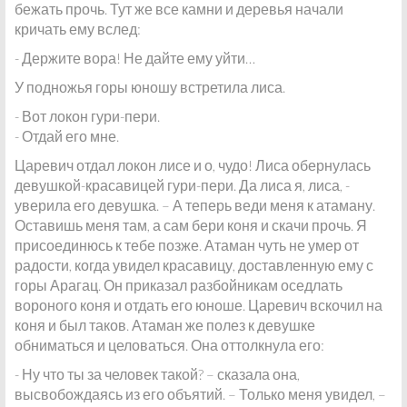
бежать прочь. Тут же все камни и деревья начали
кричать ему вслед:
- Держите вора! Не дайте ему уйти…
У подножья горы юношу встретила лиса.
- Вот локон гури-пери.
- Отдай его мне.
Царевич отдал локон лисе и о, чудо! Лиса обернулась
девушкой-красавицей гури-пери. Да лиса я, лиса, -
уверила его девушка. – А теперь веди меня к атаману.
Оставишь меня там, а сам бери коня и скачи прочь. Я
присоединюсь к тебе позже. Атаман чуть не умер от
радости, когда увидел красавицу, доставленную ему с
горы Арагац. Он приказал разбойникам оседлать
вороного коня и отдать его юноше. Царевич вскочил на
коня и был таков. Атаман же полез к девушке
обниматься и целоваться. Она оттолкнула его:
- Ну что ты за человек такой? – сказала она,
высвобождаясь из его объятий. – Только меня увидел, –