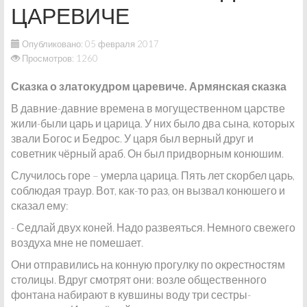
ЦАРЕВИЧЕ
Опубликовано: 05 февраля 2017
Просмотров: 1260
Сказка о златокудром царевиче. Армянская сказка
В давние-давние времена в могущественном царстве
жили-были царь и царица. У них было два сына, которых
звали Богос и Бедрос. У царя был верный друг и
советник чёрный араб. Он был придворным конюшим.
Случилось горе – умерла царица. Пять лет скорбел царь,
соблюдая траур. Вот, как-то раз, он вызвал конюшего и
сказал ему:
- Седлай двух коней. Надо развеяться. Немного свежего
воздуха мне не помешает.
Они отправились на конную прогулку по окрестностям
столицы. Вдруг смотрят они: возле общественного
фонтана набирают в кувшины воду три сестры-