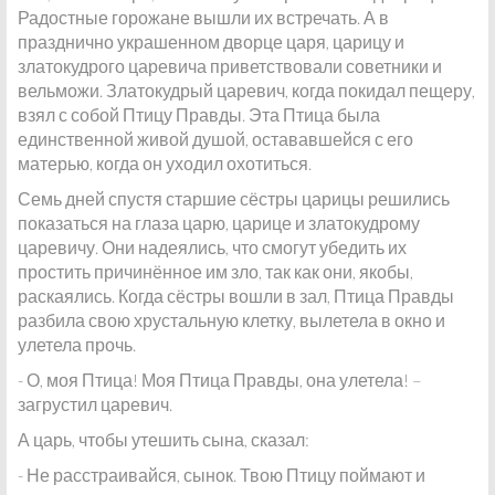
Радостные горожане вышли их встречать. А в
празднично украшенном дворце царя, царицу и
златокудрого царевича приветствовали советники и
вельможи. Златокудрый царевич, когда покидал пещеру,
взял с собой Птицу Правды. Эта Птица была
единственной живой душой, остававшейся с его
матерью, когда он уходил охотиться.
Семь дней спустя старшие сёстры царицы решились
показаться на глаза царю, царице и златокудрому
царевичу. Они надеялись, что смогут убедить их
простить причинённое им зло, так как они, якобы,
раскаялись. Когда сёстры вошли в зал, Птица Правды
разбила свою хрустальную клетку, вылетела в окно и
улетела прочь.
- О, моя Птица! Моя Птица Правды, она улетела! –
загрустил царевич.
А царь, чтобы утешить сына, сказал:
- Не расстраивайся, сынок. Твою Птицу поймают и