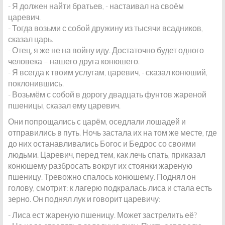
- Я должен найти братьев, - настаивал на своём
царевич.
- Тогда возьми с собой дружину из тысячи всадников,
сказал царь.
- Отец, я же не на войну иду. Достаточно будет одного
человека – нашего друга конюшего.
- Я всегда к твоим услугам, царевич, - сказал конюший,
поклонившись.
- Возьмём с собой в дорогу двадцать фунтов жареной
пшеницы, сказал ему царевич.
Они попрощались с царём, оседлали лошадей и
отправились в путь. Ночь застала их на том же месте, где
до них останавливались Богос и Бедрос со своими
людьми. Царевич, перед тем, как лечь спать, приказал
конюшему разбросать вокруг их стоянки жареную
пшеницу. Тревожно спалось конюшему. Поднял он
голову, смотрит: к лагерю подкралась лиса и стала есть
зерно. Он поднял лук и говорит царевичу:
- Лиса ест жареную пшеницу. Может застрелить её?