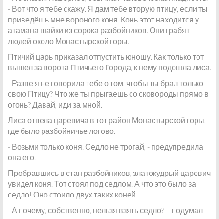
- Вот что я тебе скажу. Я дам тебе вторую птицу, если ты
приведёшь мне вороного коня. Конь этот находится у
атамана шайки из сорока разбойников. Они грабят
людей около Монастырской горы.
Птичий царь приказал отпустить юношу. Как только тот
вышел за ворота Птичьего Города, к нему подошла лиса.
- Разве я не говорила тебе о том, чтобы ты брал только
свою Птицу? Что же ты прыгаешь со сковороды прямо в
огонь? Давай, иди за мной.
Лиса отвела царевича в тот район Монастырской горы,
где было разбойничье логово.
- Возьми только коня. Седло не трогай, - предупредила
она его.
Пробравшись в стан разбойников, златокудрый царевич
увидел коня. Тот стоял под седлом. А что это было за
седло! Оно стоило двух таких коней.
- А почему, собственно, нельзя взять седло? – подумал