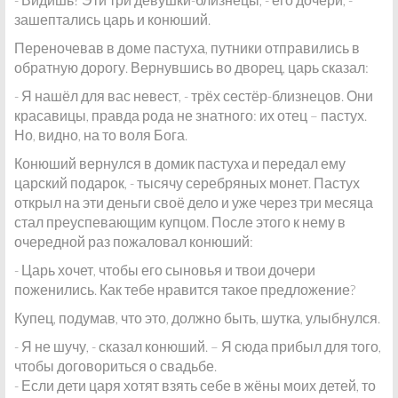
зашептались царь и конюший.
Переночевав в доме пастуха, путники отправились в
обратную дорогу. Вернувшись во дворец, царь сказал:
- Я нашёл для вас невест, - трёх сестёр-близнецов. Они
красавицы, правда рода не знатного: их отец – пастух.
Но, видно, на то воля Бога.
Конюший вернулся в домик пастуха и передал ему
царский подарок, - тысячу серебряных монет. Пастух
открыл на эти деньги своё дело и уже через три месяца
стал преуспевающим купцом. После этого к нему в
очередной раз пожаловал конюший:
- Царь хочет, чтобы его сыновья и твои дочери
поженились. Как тебе нравится такое предложение?
Купец, подумав, что это, должно быть, шутка, улыбнулся.
- Я не шучу, - сказал конюший. – Я сюда прибыл для того,
чтобы договориться о свадьбе.
- Если дети царя хотят взять себе в жёны моих детей, то