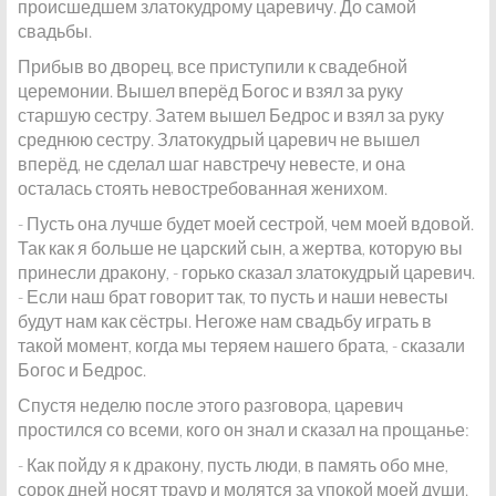
происшедшем златокудрому царевичу. До самой
свадьбы.
Прибыв во дворец, все приступили к свадебной
церемонии. Вышел вперёд Богос и взял за руку
старшую сестру. Затем вышел Бедрос и взял за руку
среднюю сестру. Златокудрый царевич не вышел
вперёд, не сделал шаг навстречу невесте, и она
осталась стоять невостребованная женихом.
- Пусть она лучше будет моей сестрой, чем моей вдовой.
Так как я больше не царский сын, а жертва, которую вы
принесли дракону, - горько сказал златокудрый царевич.
- Если наш брат говорит так, то пусть и наши невесты
будут нам как сёстры. Негоже нам свадьбу играть в
такой момент, когда мы теряем нашего брата, - сказали
Богос и Бедрос.
Спустя неделю после этого разговора, царевич
простился со всеми, кого он знал и сказал на прощанье:
- Как пойду я к дракону, пусть люди, в память обо мне,
сорок дней носят траур и молятся за упокой моей души.