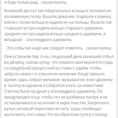
я буду только рад, - сказал купец.
Конюший достал три обручальных кольца и положил их
на каминную полку. Вышли девушки, подошли к камину,
взяли с полки кольца и надели их на пальцы. Вышло так:
старшая сестра надела кольцо старшего царевича,
средняя сестра надела кольцо среднего царевича, а
младшая – златокудрого царевича.
- Это событие надо как следует отметить, - сказал купец.
Они устроили пир. А на следующий день конюший отбыл
во дворец, сказав купцу, что первого мая вернётся сюда
со свадебной процессией во главе с царём, чтобы
забрать невест и отвезти их женихам. Когда пришло
время, царь собрал вельмож, музыкантов, взял дружину
в тысячу всадников и собрался ехать за невестами.
Смутно было на душе у златокудрого царевича. Он
предупредил отца, чтобы тот не разбивал лагерь и не
останавливался на ночлег в окрестностях Запретного
ручья, который пересекал их путь. Царь пообещал
выполнить этот наказ. Но на обратном пути в столицу,