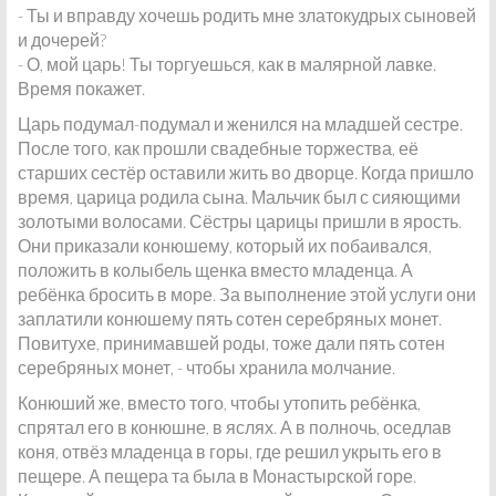
- Ты и вправду хочешь родить мне златокудрых сыновей
и дочерей?
- О, мой царь! Ты торгуешься, как в малярной лавке.
Время покажет.
Царь подумал-подумал и женился на младшей сестре.
После того, как прошли свадебные торжества, её
старших сестёр оставили жить во дворце. Когда пришло
время, царица родила сына. Мальчик был с сияющими
золотыми волосами. Сёстры царицы пришли в ярость.
Они приказали конюшему, который их побаивался,
положить в колыбель щенка вместо младенца. А
ребёнка бросить в море. За выполнение этой услуги они
заплатили конюшему пять сотен серебряных монет.
Повитухе, принимавшей роды, тоже дали пять сотен
серебряных монет, - чтобы хранила молчание.
Конюший же, вместо того, чтобы утопить ребёнка,
спрятал его в конюшне, в яслях. А в полночь, оседлав
коня, отвёз младенца в горы, где решил укрыть его в
пещере. А пещера та была в Монастырской горе.