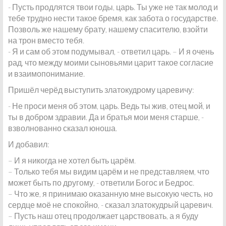
- Пусть продлятся твои годы, царь. Ты уже не так молод и
тебе трудно нести такое бремя, как забота о государстве.
Позволь же нашему брату, нашему спасителю, взойти
на трон вместо тебя.
- Я и сам об этом подумывал, - ответил царь. – И я очень
рад, что между моими сыновьями царит такое согласие
и взаимопонимание.
Пришёл черёд выступить златокудрому царевичу:
- Не проси меня об этом, царь. Ведь ты жив, отец мой, и
ты в добром здравии. Да и братья мои меня старше, -
взволнованно сказал юноша.
И добавил:
– И я никогда не хотел быть царём.
– Только тебя мы видим царём и не представляем, что
может быть по другому, - ответили Богос и Бедрос.
– Что же, я принимаю оказанную мне высокую честь, но
сердце моё не спокойно, - сказал златокудрый царевич.
– Пусть наш отец продолжает царствовать, а я буду