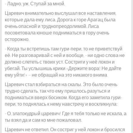
- Ладно, уж. Ступай за мной.
Царевич внимательно выслушал все наставления,
которые дала ему лиса. Дорога к горе Арагац была
очень опасной и труднопреодолимой. Лиса
посоветовала юноше подниматься в гору очень
осторожно.
- Когда ты встретишь там гури-пери, то не приветствуй
её. Не разговаривай с ней и вообще, - ни одно слова не
должно слететь с твоих уст. Состриги у неё локон и
убегай. Ты услышишь крики «Держите вора! Не дайте
ему уйти!» – не обращай на это никакого внима
Царевич стал взбираться на скалы. Это было очень
трудно сделать, так что ему пришлось разуться и
подниматься вверх босиком. Когда его заметила гури-
пери, то поднялась к нему навстречу и воскликнула:
- О, златокудрый царевич! Где я тебя только не искала, а
ты взял да и сам ко мне пожаловал.
Царевич не ответил. Он состриг у ней локон и бросился