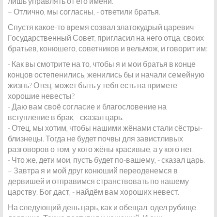
лишь управлять от его имени.
– Отлично, мы согласны, - ответили братья.
Спустя какое-то время созвал златокудрый царевич
Государственный Совет, пригласил на него отца, своих
братьев, конюшего, советников и вельмож, и говорит им:
- Как вы смотрите на то, чтобы я и мои братья в конце
концов остепенились, женились бы и начали семейную
жизнь? Отец, может быть у тебя есть на примете
хорошие невесты?
- Даю вам своё согласие и благословение на
вступление в брак, - сказал царь.
- Отец, мы хотим, чтобы нашими жёнами стали сёстры-
близнецы. Тогда не будет почвы для завистливых
разговоров о том, у кого жёны красивые, а у кого нет.
- Что же, дети мои, пусть будет по-вашему, - сказал царь.
– Завтра я и мой друг конюший переоденемся в
дервишей и отправимся странствовать по нашему
царству. Бог даст, - найдём вам хороших невест.
На следующий день царь, как и обещал, одел рубище