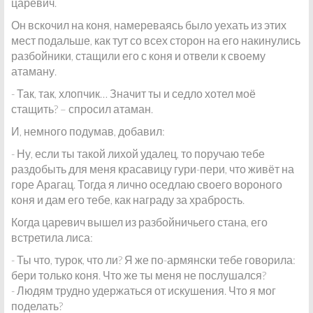
царевич.
Он вскочил на коня, намереваясь было уехать из этих
мест подальше, как тут со всех сторон на его накинулись
разбойники, стащили его с коня и отвели к своему
атаману.
- Так, так, хлопчик… Значит ты и седло хотел моё
стащить? – спросил атаман.
И, немного подумав, добавил:
- Ну, если ты такой лихой удалец, то поручаю тебе
раздобыть для меня красавицу гури-пери, что живёт на
горе Арагац. Тогда я лично оседлаю своего вороного
коня и дам его тебе, как награду за храбрость.
Когда царевич вышел из разбойничьего стана, его
встретила лиса:
- Ты что, турок, что ли? Я же по-армянски тебе говорила:
бери только коня. Что же ты меня не послушался?
- Людям трудно удержаться от искушения. Что я мог
поделать?