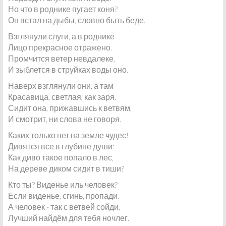
Но что в роднике пугает коня?
Он встал на дыбы, словно быть беде.
Взглянули слуги, а в роднике
Лицо прекрасное отражено.
Промчится ветер невдалеке,
И зыблется в струйках воды оно.
Наверх взглянули они, а там
Красавица, светлая, как заря.
Сидит она, прижавшись к ветвям,
И смотрит, ни слова не говоря.
Каких только нет на земле чудес!
Дивятся все в глубине души:
Как диво такое попало в лес,
На дереве диком сидит в тиши?
Кто ты? Виденье иль человек?
Если виденье, сгинь, пропади.
А человек - так с ветвей сойди,
Лучший найдём для тебя ночлег.