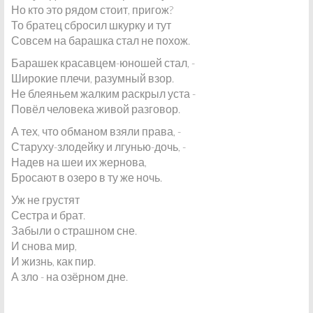
Но кто это рядом стоит, пригож?
То братец сбросил шкурку и тут
Совсем на барашка стал не похож.
Барашек красавцем-юношей стал, -
Широкие плечи, разумный взор.
Не блеяньем жалким раскрыл уста -
Повёл человека живой разговор.
А тех, что обманом взяли права, -
Старуху-злодейку и лгунью-дочь, -
Надев на шеи их жернова,
Бросают в озеро в ту же ночь.
Уж не грустят
Сестра и брат.
Забыли о страшном сне.
И снова мир,
И жизнь, как пир.
А зло - на озёрном дне.