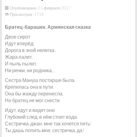
Опубликовано: 03 февраля 2017
Просмотров: 1718
Братец-барашек. Армянская сказка
Двое сирот
Идут вперёд.
Дорога в зной нелегка..
Жара палит,
И пыль пылит.
Ни речки, ни родника...
Сестра Мануш постарше была,
Крепилась она в пути.
Она бы жажду перенесла,
Но братец не мог снести.
Идут, идут и видят они
Глубокий след, в нём стоит вода.
Сестричка-джан, мне так хочется пить!
Ты дашь попить мне, сестричка, да?