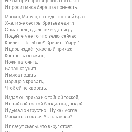
Не смотрит притворщица ни на что
И просит мяса барашка принесть.
Мануш, Мануш, но ведь это твой брат!
Ужели же сестры братьев едят?!
Обманщица дальше ведёт игру:
Подайте мне то, что велю, сейчас!
Кричит: "Погибаю!" Кричит: "Умру!"
И царь издаёт ужасный приказ:
Костры разложить,
Ножи наточить,
Барашка убить
И мяса подать
Царице в кровать,
Чтоб ей не хворать.
Издал он приказ и с тайной тоской,
И с тайной тоской бродил над водой,
И думал он грустно: "Ну как могла
Мануш его милая быть так зла?"
И плачут скалы, что вкруг стоят.