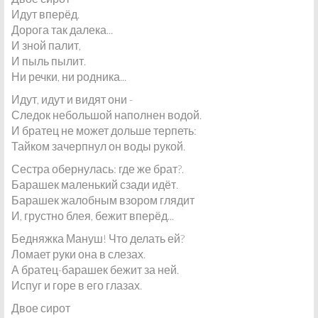
Идут вперёд.
Дорога так далека...
И зной палит,
И пыль пылит.
Ни речки, ни родника...
Идут, идут и видят они -
Следок небольшой наполнен водой.
И братец не может дольше терпеть:
Тайком зачерпнул он воды рукой.
Сестра обернулась: где же брат?.
Барашек маленький сзади идёт.
Барашек жалобным взором глядит
И, грустно блея, бежит вперёд...
Бедняжка Мануш! Что делать ей?
Ломает руки она в слезах.
А братец-барашек бежит за ней.
Испуг и горе в его глазах.
Двое сирот