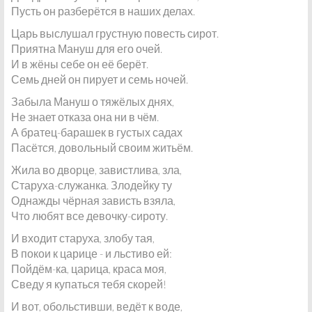
Пусть он разберётся в наших делах.
Царь выслушал грустную повесть сирот.
Приятна Мануш для его очей.
И в жёны себе он её берёт.
Семь дней он пирует и семь ночей.
Забыла Мануш о тяжёлых днях,
Не знает отказа она ни в чём.
А братец-барашек в густых садах
Пасётся, довольный своим житьём.
Жила во дворце, завистлива, зла,
Старуха-служанка. Злодейку ту
Однажды чёрная зависть взяла,
Что любят все девочку-сироту.
И входит старуха, злобу тая,
В покои к царице - и льстиво ей:
Пойдём-ка, царица, краса моя,
Сведу я купаться тебя скорей!
И вот, обольстивши, ведёт к воде,