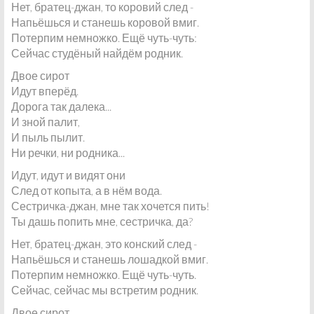
Нет, братец-джан, то коровий след -
Напьёшься и станешь коровой вмиг.
Потерпим немножко. Ещё чуть-чуть:
Сейчас студёный найдём родник.
Двое сирот
Идут вперёд.
Дорога так далека...
И зной палит,
И пыль пылит.
Ни речки, ни родника...
Идут, идут и видят они
След от копыта, а в нём вода.
Сестричка-джан, мне так хочется пить!
Ты дашь попить мне, сестричка, да?
Нет, братец-джан, это конский след -
Напьёшься и станешь лошадкой вмиг.
Потерпим немножко. Ещё чуть-чуть.
Сейчас, сейчас мы встретим родник.
Двое сирот