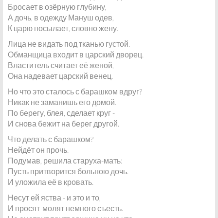
Бросает в озёрную глубину,
А дочь, в одежду Мануш одев,
К царю посылает, словно жену.
Лица не видать под тканью густой.
Обманщица входит в царский дворец.
Властитель считает её женой,
Она надевает царский венец.
Но что это сталось с барашком вдруг?
Никак не заманишь его домой.
По берегу, блея, сделает круг -
И снова бежит на берег другой.
Что делать с барашком?
Нейдёт он прочь.
Подумав, решила старуха-мать:
Пусть притворится больною дочь.
И уложила её в кровать.
Несут ей яства - и это и то,
И просят-молят немного съесть.