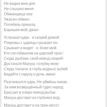
Не видно мне дня,
Не слышно меня.
Обманщица зла!
Ужасен обман!
Погибель пришла,
Барашек мой, джан!
Услышал царь - и скорей домой.
Покровы с царицы срывает он,
Срывает и видит - о, боже мой,
Кто сел обманом на царский трон?
Сюда, рыбаки, свой невод скорей!
Достаньте Мануш, голубку мою!
Сюда, палачи, в глубь водных зыбей
Кидайте старуху и дочь-змею!
Разгневался царь. Не уймёшь никак...
За ним возмущённый гудит народ.
Бросает в озеро невод рыбак -
Мануш достают из глубоких вод.
Мануш достают и на трон несут.