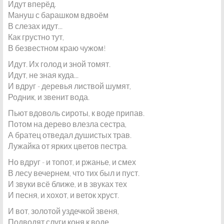
Идут вперёд.
Мануш с барашком вдвоём
В слезах идут...
Как грустно тут,
В безвестном краю чужом!
Идут. Их голод и зной томят.
Идут, не зная куда...
И вдруг - деревья листвой шумят,
Родник, и звенит вода.
Пьют вдоволь сироты, к воде припав.
Потом на дерево влезла сестра,
А братец отведал душистых трав.
Лужайка от ярких цветов пестра.
Но вдруг - и топот, и ржанье, и смех
В лесу вечернем, что тих был и пуст.
И звуки всё ближе, и в звуках тех
И песня, и хохот, и веток хруст.
И вот, золотой уздечкой звеня,
Подводят слуги коня к воде.