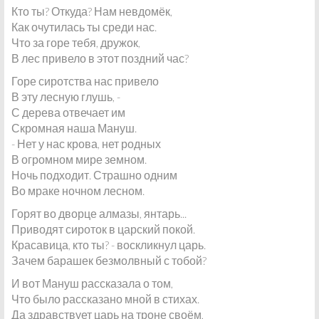
Кто ты? Откуда? Нам невдомёк,
Как очутилась ты среди нас.
Что за горе тебя, дружок,
В лес привело в этот поздний час?
Горе сиротства нас привело
В эту лесную глушь, -
С дерева отвечает им
Скромная наша Мануш.
- Нет у нас крова, нет родных
В огромном мире земном.
Ночь подходит. Страшно одним
Во мраке ночном лесном.
Горят во дворце алмазы, янтарь...
Приводят сироток в царский покой.
Красавица, кто ты? - воскликнул царь.
Зачем барашек безмолвный с тобой?
И вот Мануш рассказала о том,
Что было рассказано мной в стихах.
Да здравствует царь на троне своём,