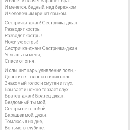
И блеет и плачет барашек-брат,
И мечется, бедный, над бережком
И человечьим кричит языком:
Сестричка-джан! Сестричка-джан!
Разводят костры,
Разводят костры!
Ножи уж остры!
Сестричка-джан! Сестричка-джан!
Услышь ты меня,
Спаси от огня!
И слышит царь, удивления полн, -
Доносится голос из синих волн.
Знакомый голос и смутен и глух,
Взывает и нежно терзает слух:
Братец-джан! Братец-джан!
Бездомный ты мой,
Сестры нет с тобой,
Барашек мой, джан!
Томлюсь я на дне,
Во тьме, в глубине.