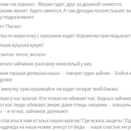
очке так хорошо!.. Мушки гудят, друг за дружкой гоняются,
ками звенят, будто смеются. А там дроздик посвистывает, м
у подразнивает:
п! Пюлип!
пка по вересочку с лукошком ходит, боровички приглядывает
льше кукушка кукует.
 светло, тепло, весело!
есело зайчикам, разговор невесёлый у них.
какая горькая долюшка наша! — говорит один зайчик.— Бойся
 дрожи
минутку, прислушивайся, не ходит ли враг твой близко.
лько у нас врагов! Кто только не обижает нас, бедных зайчико
т нас люди, обижают звери; даже птицы-хищники — коршуны
— и те нас, зайчиков, допекают.
 спасаться нам от злых наших врагов? Где искать защиты? О
надежда на наши ножки: унесут от беды — наше счастье, не у