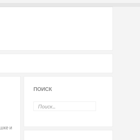
ПОИСК
шке и