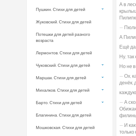
А в лес
Пушкин. Стихи для детей
крылыш
Пилипк
Жуковский. Стихи для детей
— Пюли
Потешки для детей разного
А Пили
возраста
Ещё да
Лермонтов. Стихи для детей
Ну, так
Чуковский. Стихи для детей
Но не в
— Ох, 
Маршак. Стихи для детей
денёк,
Михалков. Стихи для детей
каждую 
— А ско
Барто. Стихи для детей
Обижаю
Благинина. Стихи для детей
филины 
— И как
Мошковская. Стихи для детей
только 