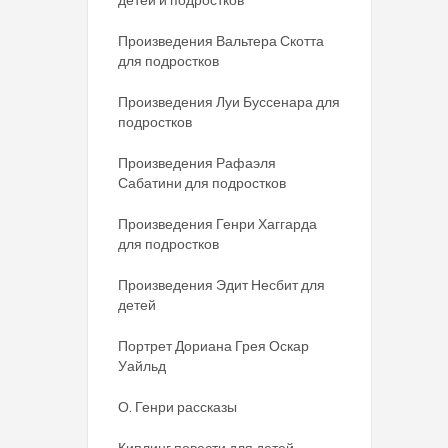
Произведения Вальтера Скотта
для подростков
Произведения Луи Буссенара для
подростков
Произведения Рафаэля
Сабатини для подростков
Произведения Генри Хаггарда
для подростков
Произведения Эдит Несбит для
детей
Портрет Дориана Грея Оскар
Уайльд
О. Генри рассказы
Киплинг повести для детей