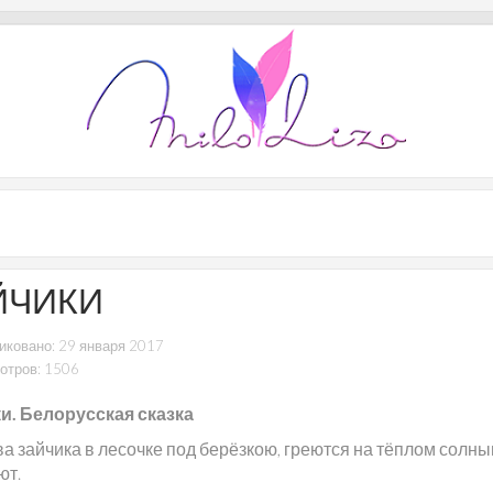
ЙЧИКИ
иковано: 29 января 2017
отров: 1506
и. Белорусская сказка
а зайчика в лесочке под берёзкою, греются на тёплом солны
ют.