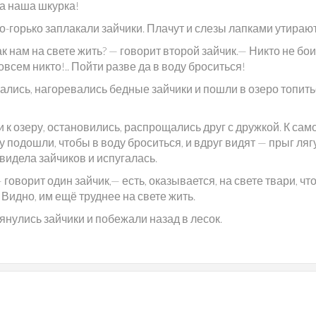
а наша шкурка!
о-горько заплакали зайчики. Плачут и слезы лапками утирают
ак нам на свете жить? — говорит второй зайчик.— Никто не бо
овсем никто!.. Пойти разве да в воду броситься!
ались, нагоревались бедные зайчики и пошли в озеро топить
к озеру, остановились, распрощались друг с дружкой. К сам
 подошли, чтобы в воду броситься, и вдруг видят — прыг ляг
Увидела зайчиков и испугалась.
 говорит один зайчик,— есть, оказывается, на свете твари, что
 Видно, им ещё труднее на свете жить.
янулись зайчики и побежали назад в лесок.