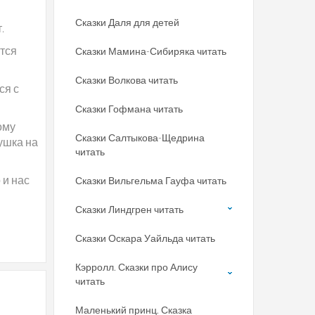
Сказки Даля для детей
.
ится
Сказки Мамина-Сибиряка читать
Сказки Волкова читать
ся с
Сказки Гофмана читать
ому
Сказки Салтыкова-Щедрина
ушка на
читать
 и нас
Сказки Вильгельма Гауфа читать
Сказки Линдгрен читать
Сказки Оскара Уайльда читать
Кэрролл. Сказки про Алису
читать
Маленький принц. Сказка