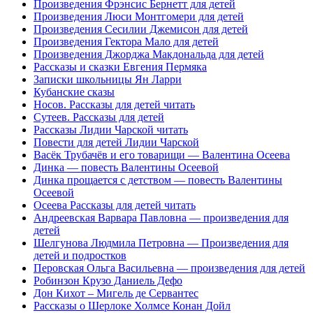
Произведения Фрэнсис Бернетт для детей
Произведения Люси Монтгомери для детей
Произведения Сесилии Джемисон для детей
Произведения Гектора Мало для детей
Произведения Джорджа Макдональда для детей
Рассказы и сказки Евгения Пермяка
Записки школьницы Ян Ларри
Кубанские сказы
Носов. Рассказы для детей читать
Сутеев. Рассказы для детей
Рассказы Лидии Чарской читать
Повести для детей Лидии Чарской
Васёк Трубачёв и его товарищи — Валентина Осеева
Динка — повесть Валентины Осеевой
Динка прощается с детством — повесть Валентины
Осеевой
Осеева Рассказы для детей читать
Андреевская Варвара Павловна ― произведения для
детей
Шелгунова Людмила Петровна ― Произведения для
детей и подростков
Перовская Ольга Васильевна ― произведения для детей
Робинзон Крузо Даниель Дефо
Дон Кихот – Мигель де Сервантес
Рассказы о Шерлоке Холмсе Конан Дойл