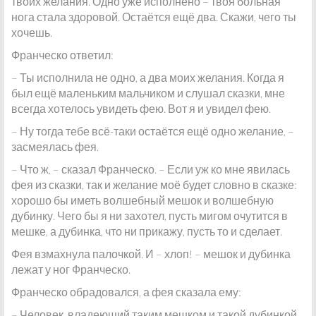
твоих желания. Одно уже исполнено – твоя больная
нога стала здоровой. Остаётся ещё два. Скажи, чего ты
хочешь.
Франческо ответил:
– Ты исполнила не одно, а два моих желания. Когда я
был ещё маленьким мальчиком и слушал сказки, мне
всегда хотелось увидеть фею. Вот я и увидел фею.
– Ну тогда тебе всё-таки остаётся ещё одно желание, –
засмеялась фея.
– Что ж, – сказал Франческо. – Если уж ко мне явилась
фея из сказки, так и желание моё будет словно в сказке:
хорошо бы иметь волшебный мешок и волшебную
дубинку. Чего бы я ни захотел, пусть мигом очутится в
мешке, а дубинка, что ни прикажу, пусть то и сделает.
Фея взмахнула палочкой. И – хлоп! – мешок и дубинка
лежат у ног Франческо.
Франческо обрадовался, а фея сказала ему:
– Человек, владеющий таким мешком и такой дубинкой,