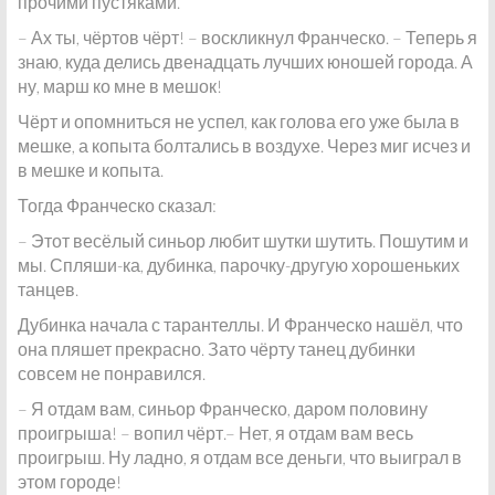
прочими пустяками.
– Ах ты, чёртов чёрт! – воскликнул Франческо. – Теперь я
знаю, куда делись двенадцать лучших юношей города. А
ну, марш ко мне в мешок!
Чёрт и опомниться не успел, как голова его уже была в
мешке, а копыта болтались в воздухе. Через миг исчез и
в мешке и копыта.
Тогда Франческо сказал:
– Этот весёлый синьор любит шутки шутить. Пошутим и
мы. Спляши-ка, дубинка, парочку-другую хорошеньких
танцев.
Дубинка начала с тарантеллы. И Франческо нашёл, что
она пляшет прекрасно. Зато чёрту танец дубинки
совсем не понравился.
– Я отдам вам, синьор Франческо, даром половину
проигрыша! – вопил чёрт.– Нет, я отдам вам весь
проигрыш. Ну ладно, я отдам все деньги, что выиграл в
этом городе!