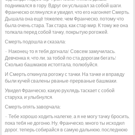
поднимался в гору. Вдруг он услышал за собой шаги.
Франческо оглянулся и увидел, что его нагоняет Смерть.
Дышала она ещё тяжелее, чем Франческо, потому что
была очень стара. Так стара, как стар мир. К тому же она
толкала перед собой тачку, покрытую рогожей.
Смерть подошла и сказала:
– Наконец-то я тебя догнала! Совсем замучилась.
Девчонка я, что ли, за тобой по ста дорогам бегать!
Сколько башмаков истоптала, полюбуйся.
И Смерть откинула рогожу с тачки. На тачке и вправду
были кучей свалены рваные-прерваные башмаки.
Увидел Франческо, какую рухлядь таскает с собой
старуха, и улыбнулся.
Смерть опять заворчала:
– Тебе хорошо ходить налегке, а я не могу тачку бросить,
пока тебя не догоню. Ну, Франческо, много ты исходил
дорог, теперь собирайся в самую дальнюю, последнюю