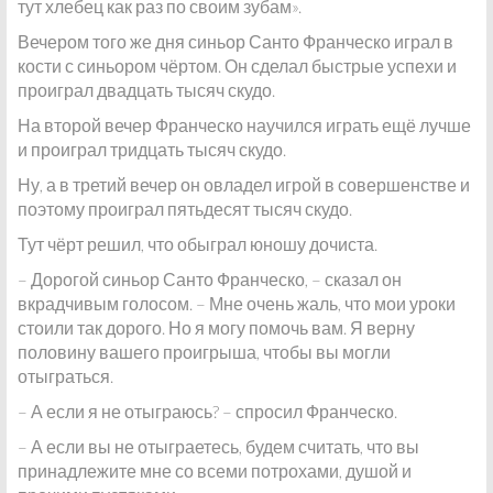
тут хлебец как раз по своим зубам».
Вечером того же дня синьор Санто Франческо играл в
кости с синьором чёртом. Он сделал быстрые успехи и
проиграл двадцать тысяч скудо.
На второй вечер Франческо научился играть ещё лучше
и проиграл тридцать тысяч скудо.
Ну, а в третий вечер он овладел игрой в совершенстве и
поэтому проиграл пятьдесят тысяч скудо.
Тут чёрт решил, что обыграл юношу дочиста.
– Дорогой синьор Санто Франческо, – сказал он
вкрадчивым голосом. – Мне очень жаль, что мои уроки
стоили так дорого. Но я могу помочь вам. Я верну
половину вашего проигрыша, чтобы вы могли
отыграться.
– А если я не отыграюсь? – спросил Франческо.
– А если вы не отыграетесь, будем считать, что вы
принадлежите мне со всеми потрохами, душой и