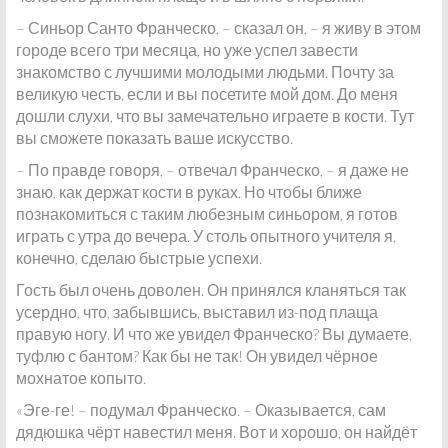
– Синьор Санто Франческо, – сказал он, – я живу в этом
городе всего три месяца, но уже успел завести
знакомство с лучшими молодыми людьми. Почту за
великую честь, если и вы посетите мой дом. До меня
дошли слухи, что вы замечательно играете в кости. Тут
вы сможете показать ваше искусство.
– По правде говоря, – отвечал Франческо, – я даже не
знаю, как держат кости в руках. Но чтобы ближе
познакомиться с таким любезным синьором, я готов
играть с утра до вечера. У столь опытного учителя я,
конечно, сделаю быстрые успехи.
Гость был очень доволен. Он принялся кланяться так
усердно, что, забывшись, выставил из-под плаща
правую ногу. И что же увидел Франческо? Вы думаете,
туфлю с бантом? Как бы не так! Он увидел чёрное
мохнатое копыто.
«Эге-ге! – подумал Франческо. – Оказывается, сам
дядюшка чёрт навестил меня. Вот и хорошо, он найдёт