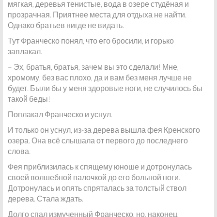
мягкая, деревья тенистые, вода в озере студёная и
прозрачная. Приятнее места для отдыха не найти.
Однако братьев нигде не видать.
Тут Франческо понял, что его бросили, и горько
заплакал.
– Эх, братья, братья, зачем вы это сделали! Мне,
хромому, без вас плохо, да и вам без меня лучше не
будет. Были бы у меня здоровые ноги, не случилось бы
такой беды!
Поплакал Франческо и уснул.
И только он уснул, из-за дерева вышла фея Кренского
озера. Она всё слышала от первого до последнего
слова.
Фея приблизилась к спящему юноше и дотронулась
своей волшебной палочкой до его больной ноги.
Дотронулась и опять спряталась за толстый ствол
дерева. Стала ждать.
Долго спал измученный Франческо, но, наконец,