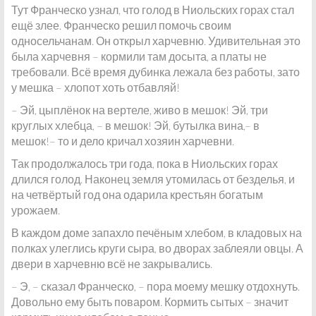
Тут Франческо узнал, что голод в Ниольских горах стал
ещё злее. Франческо решил помочь своим
односельчанам. Он открыл харчевню. Удивительная это
была харчевня – кормили там досыта, а платы не
требовали. Всё время дубинка лежала без работы, зато
у мешка – хлопот хоть отбавляй!
– Эй, цыплёнок на вертеле, живо в мешок! Эй, три
круглых хлебца, – в мешок! Эй, бутылка вина,– в
мешок!– то и дело кричал хозяин харчевни.
Так продолжалось три года, пока в Ниольских горах
длился голод. Наконец земля утомилась от безделья, и
на четвёртый год она одарила крестьян богатым
урожаем.
В каждом доме запахло печёным хлебом, в кладовых на
полках улеглись круги сыра, во дворах заблеяли овцы. А
двери в харчевню всё не закрывались.
– Э, – сказал Франческо, – пора моему мешку отдохнуть.
Довольно ему быть поваром. Кормить сытых – значит