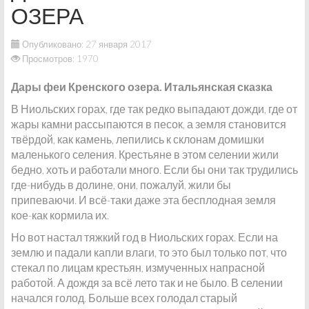
ОЗЕРА
Опубликовано: 27 января 2017
Просмотров: 1970
Дары феи Кренского озера. Итальянская сказка
В Ниольских горах, где так редко выпадают дожди, где от
жары камни рассыпаются в песок, а земля становится
твёрдой, как камень, лепились к склонам домишки
маленького селения. Крестьяне в этом селении жили
бедно, хоть и работали много. Если бы они так трудились
где-нибудь в долине, они, пожалуй, жили бы
припеваючи. И всё-таки даже эта бесплодная земля
кое-как кормила их.
Но вот настал тяжкий год в Ниольских горах. Если на
землю и падали капли влаги, то это был только пот, что
стекал по лицам крестьян, измученных напрасной
работой. А дождя за всё лето так и не было. В селении
начался голод. Больше всех голодал старый