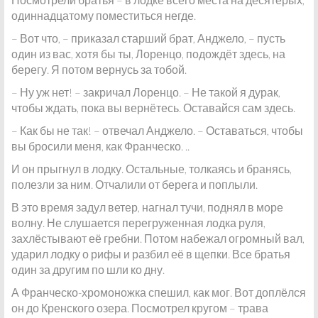
одиннадцатому поместиться негде.
– Вот что, – приказал старший брат, Анджело, – пусть
один из вас, хотя бы ты, Лоренцо, подождёт здесь, на
берегу. Я потом вернусь за тобой.
– Ну уж нет! – закричал Лоренцо. – Не такой я дурак,
чтобы ждать, пока вы вернётесь. Оставайся сам здесь.
– Как бы не так! – отвечал Анджело. – Оставаться, чтобы
вы бросили меня, как Франческо. ..
И он прыгнул в лодку. Остальные, толкаясь и бранясь,
полезли за ним. Отчалили от берега и поплыли.
В это время задул ветер, нагнал тучи, поднял в море
волну. Не слушается перегруженная лодка руля,
захлёстывают её гребни. Потом набежал огромный вал,
ударил лодку о рифы и разбил её в щепки. Все братья
один за другим по шли ко дну.
А Франческо-хромоножка спешил, как мог. Вот доплёлся
он до Кренского озера. Посмотрел кругом – трава