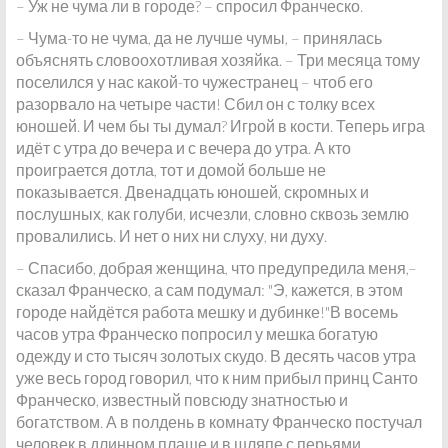
– Уж не чума ли в городе? – спросил Франческо.
– Чума-то не чума, да не лучше чумы, – принялась
объяснять словоохотливая хозяйка. – Три месяца тому
поселился у нас какой-то чужестранец – чтоб его
разорвало на четыре части! Сбил он с толку всех
юношей. И чем бы ты думал? Игрой в кости. Теперь игра
идёт с утра до вечера и с вечера до утра. А кто
проиграется дотла, тот и домой больше не
показывается. Двенадцать юношей, скромных и
послушных, как голуби, исчезли, словно сквозь землю
провалились. И нет о них ни слуху, ни духу.
– Спасибо, добрая женщина, что предупредила меня,–
сказал Франческо, а сам подумал: "Э, кажется, в этом
городе найдётся работа мешку и дубинке!"В восемь
часов утра Франческо попросил у мешка богатую
одежду и сто тысяч золотых скудо. В десять часов утра
уже весь город говорил, что к ним прибыл принц Санто
Франческо, известный повсюду знатностью и
богатством. А в полдень в комнату Франческо постучал
человек в длинном плаще и в шляпе с перьями.