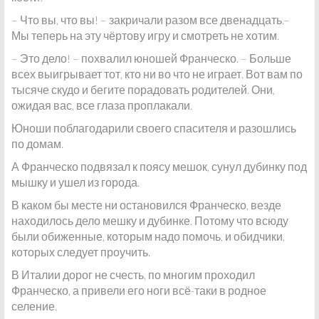
– Что вы, что вы! – закричали разом все двенадцать.–
Мы теперь на эту чёртову игру и смотреть не хотим.
– Это дело! – похвалил юношей Франческо. – Больше
всех выигрывает тот, кто ни во что не играет. Вот вам по
тысяче скудо и бегите порадовать родителей. Они,
ожидая вас, все глаза проплакали.
Юноши поблагодарили своего спасителя и разошлись
по домам.
А Франческо подвязал к поясу мешок, сунул дубинку под
мышку и ушел из города.
В каком бы месте ни остановился Франческо, везде
находилось дело мешку и дубинке. Потому что всюду
были обиженные, которым надо помочь, и обидчики,
которых следует проучить.
В Италии дорог не счесть, по многим проходил
Франческо, а привели его ноги всё-таки в родное
селение.