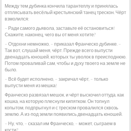
Между тем дубинка кончила тарантеллу и принялась
отплясывать весёлый крестьянский танец трескон. Чёрт
взмолился:
– Ради самого дьявола, заставьте её остановиться!
Скажите, наконец, чего вы от меня хотите?
– Отдохни немножко, – приказал Франческо дубинке. –
Так вот, слушай меня, чёрт. Прежде всего выпусти
двенадцать юношей, которых ты уволок в преисподнюю.
Потом проваливай сам, чтобы и духу твоего на земле не
было.
– Всё будет исполнено, – закричал чёрт, – только
выпусти меня из мешка!
Франческо развязал мешок, и чёрт выскочил оттуда, как
кошка, на которую плеснули кипятком. Он топнул
копытом, подпрыгнул и с треском провалился сквозь
землю. А из-под земли появились двенадцать юношей.
– Ну, что, – сказал им Франческо, – может, сыграем в
кости?