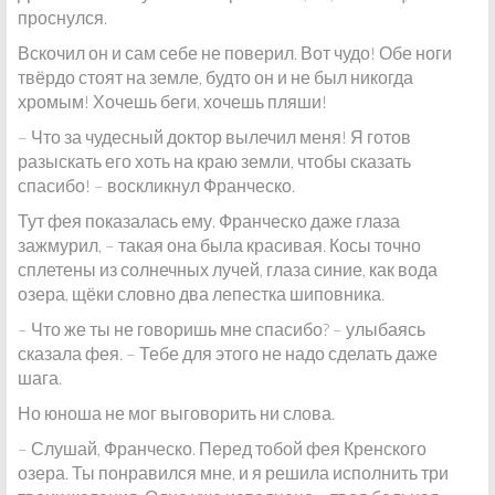
проснулся.
Вскочил он и сам себе не поверил. Вот чудо! Обе ноги
твёрдо стоят на земле, будто он и не был никогда
хромым! Хочешь беги, хочешь пляши!
– Что за чудесный доктор вылечил меня! Я готов
разыскать его хоть на краю земли, чтобы сказать
спасибо! – воскликнул Франческо.
Тут фея показалась ему. Франческо даже глаза
зажмурил, – такая она была красивая. Косы точно
сплетены из солнечных лучей, глаза синие, как вода
озера, щёки словно два лепестка шиповника.
– Что же ты не говоришь мне спасибо? – улыбаясь
сказала фея. – Тебе для этого не надо сделать даже
шага.
Но юноша не мог выговорить ни слова.
– Слушай, Франческо. Перед тобой фея Кренского
озера. Ты понравился мне, и я решила исполнить три