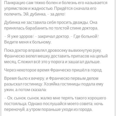
Панкрацио сам тяжко болен и болезнь его называется
упрямством и жадностью. Придётся сначала его
полечить. Эй, дубинка, – за дело!
Дубинка не заставила себя просить дважды. Она
принялась барабанить по толстой спине доктора.
– Я уже здоров! – закричал доктор. – Где больной?
Ведите меня к больному.
Пока доктор вправлял дровосеку вывихнутую руку,
Франческо велел мешку доставить припасов на целый
месяц. Сложил всё это у порога и зашагал дальше.
Через некоторое время Франческо пришёл в город.
Время было к вечеру, и Франческо первым делом
разыскал гостиницу. Хозяйка гостиницы подала ему
ужин, а потом сказала:
– Ох, сынок, сынок, жалко мне терять такого хорошего
постояльца. Однако послушайся моего совета: ночь
переночуй, а утром пораньше уходи из города.