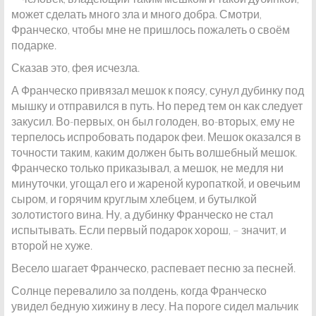
может сделать много зла и много добра. Смотри,
Франческо, чтобы мне не пришлось пожалеть о своём
подарке.
Сказав это, фея исчезла.
А Франческо привязал мешок к поясу, сунул дубинку под
мышку и отправился в путь. Но перед тем он как следует
закусил. Во-первых, он был голоден, во-вторых, ему не
терпелось испробовать подарок феи. Мешок оказался в
точности таким, каким должен быть волшебный мешок.
Франческо только приказывал, а мешок, не медля ни
минуточки, угощал его и жареной куропаткой, и овечьим
сыром, и горячим круглым хлебцем, и бутылкой
золотистого вина. Ну, а дубинку Франческо не стал
испытывать. Если первый подарок хорош, – значит, и
второй не хуже.
Весело шагает Франческо, распевает песню за песней.
Солнце перевалило за полдень, когда Франческо
увидел бедную хижину в лесу. На пороге сидел мальчик