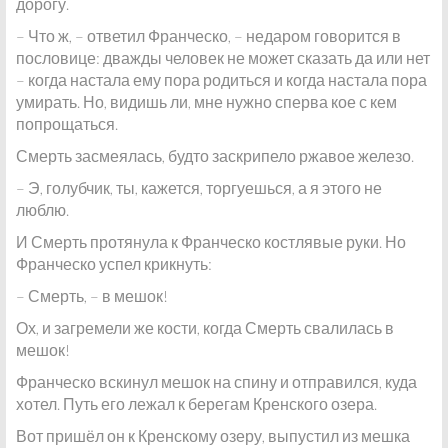
дорогу.
– Что ж, – ответил Франческо, – недаром говорится в
пословице: дважды человек не может сказать да или нет
– когда настала ему пора родиться и когда настала пора
умирать. Но, видишь ли, мне нужно сперва кое с кем
попрощаться.
Смерть засмеялась, будто заскрипело ржавое железо.
– Э, голубчик, ты, кажется, торгуешься, а я этого не
люблю.
И Смерть протянула к Франческо костлявые руки. Но
Франческо успел крикнуть:
– Смерть, – в мешок!
Ох, и загремели же кости, когда Смерть свалилась в
мешок!
Франческо вскинул мешок на спину и отправился, куда
хотел. Путь его лежал к берегам Кренского озера.
Вот пришёл он к Кренскому озеру, выпустил из мешка