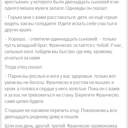
крестьянин, у которого было двенадцать сыновей и ни
одного мешка муки в запасе. Однажды он сказал:
– Горько мне с вами расставаться, дети, но ещё горше
видеть, как вы голодаете. Идите искать себе счастья в
других краях.
– Хорошо, – ответили одиннадцать сыновей, – только
пусть младший брат, Франческо, остаётся с тобой. У нас_
сильные ноги, пойдём мы быстро, где ему, хромому,
угнаться за нами.
Тогда отец сказал:
– Парни вы рослые и ноги у вас здоровые, только вот
умом вы не богаты. Франческо и ростом не вышел, и
хром, а голова и сердце у него золотые. Пока он с вами,
я за вас ни тревожиться не стану. Берегите Франческо,
сами целее будете.
Старшие не посмели перечить отцу. Поклонились все
двенадцать родному дому и пошли.
Шли они день, другой, третий. Франческо-хромоножка