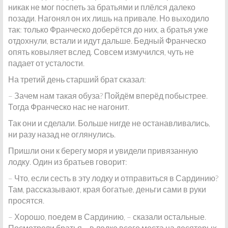
никак не мог поспеть за братьями и плёлся далеко
позади. Нагонял он их лишь на привале. Но выходило
так: только Франческо доберётся до них, а братья уже
отдохнули, встали и идут дальше. Бедный Франческо
опять ковыляет вслед. Совсем измучился, чуть не
падает от усталости.
На третий день старший брат сказал:
– Зачем нам такая обуза? Пойдём вперёд побыстрее.
Тогда Франческо нас не нагонит.
Так они и сделали. Больше нигде не останавливались,
ни разу назад не оглянулись.
Пришли они к берегу моря и увидели привязанную
лодку. Один из братьев говорит:
– Что, если сесть в эту лодку и отправиться в Сардинию?
Там, рассказывают, края богатые, деньги сами в руки
просятся.
– Хорошо, поедем в Сардинию, – сказали остальные.
Посмотрели братья – в лодке всего места на десятерых,