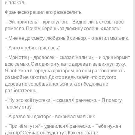
и плакал.
Франческо решил его развеселить.
– Эй, приятель! – крикнул он. – Видно, лить слёзы твоё
ремесло. Почём берёшь за дюжину солёных капель?
– Мне не до смеху, любезный синьор, – ответил мальчик.
– А что у тебя стряслось?
– Мой отец – дровосек, – сказал мальчик, – и один кормит
всю семью. Сегодня он упал с дерева и вывихнул руку.
Я побежал в город за доктором, но он и разговаривать
со мной не захотел. Доктор ведь знает, что с сухого
дерева не сорвёшь апельсина, а от бедняка не
разбогатеешь.
– Ну, это всё пустяки! – сказал Франческо. – Я помогу
твоему отцу.
– А разве вы доктор? – вскричал мальчик.
– При чём тут я? – удивился Франческо. – Тебе нужен
доктор? Сейчас он будет тут. Как его звать?