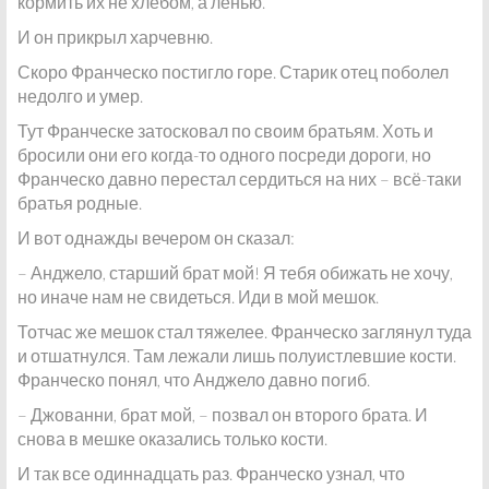
кормить их не хлебом, а ленью.
И он прикрыл харчевню.
Скоро Франческо постигло горе. Старик отец поболел
недолго и умер.
Тут Франческе затосковал по своим братьям. Хоть и
бросили они его когда-то одного посреди дороги, но
Франческо давно перестал сердиться на них – всё-таки
братья родные.
И вот однажды вечером он сказал:
– Анджело, старший брат мой! Я тебя обижать не хочу,
но иначе нам не свидеться. Иди в мой мешок.
Тотчас же мешок стал тяжелее. Франческо заглянул туда
и отшатнулся. Там лежали лишь полуистлевшие кости.
Франческо понял, что Анджело давно погиб.
– Джованни, брат мой, – позвал он второго брата. И
снова в мешке оказались только кости.
И так все одиннадцать раз. Франческо узнал, что