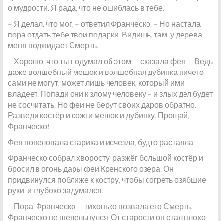
о мудрости. Я рада, что не ошиблась в тебе.
– Я делал, что мог, – ответил Франческо. – Но настала
пора отдать тебе твои подарки. Видишь, там, у дерева,
меня поджидает Смерть.
– Хорошо, что ты подумал об этом, – сказала фея. – Ведь
даже волшебный мешок и волшебная дубинка ничего
сами не могут, может лишь человек, который ими
владеет. Попади они к злому человеку – и злых дел будет
не сосчитать. Но феи не берут своих даров обратно.
Разведи костёр и сожги мешок и дубинку. Прощай,
Франческо!
Фея поцеловала старика и исчезла, будто растаяла.
Франческо собрал хворосту, разжёг большой костёр и
бросил в огонь дары феи Кренского озера. Он
придвинулся поближе к костру, чтобы согреть озябшие
руки, и глубоко задумался.
– Пора, Франческо, – тихонько позвала его Смерть.
Франческо не шевельнулся. От старости он стал плохо