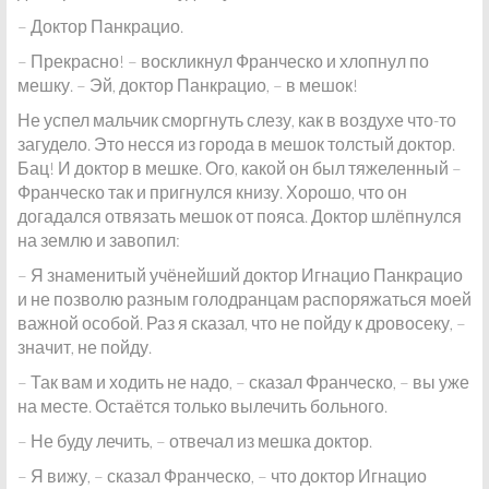
– Доктор Панкрацио.
– Прекрасно! – воскликнул Франческо и хлопнул по
мешку. – Эй, доктор Панкрацио, – в мешок!
Не успел мальчик сморгнуть слезу, как в воздухе что-то
загудело. Это несся из города в мешок толстый доктор.
Бац! И доктор в мешке. Ого, какой он был тяжеленный –
Франческо так и пригнулся книзу. Хорошо, что он
догадался отвязать мешок от пояса. Доктор шлёпнулся
на землю и завопил:
– Я знаменитый учёнейший доктор Игнацио Панкрацио
и не позволю разным голодранцам распоряжаться моей
важной особой. Раз я сказал, что не пойду к дровосеку, –
значит, не пойду.
– Так вам и ходить не надо, – сказал Франческо, – вы уже
на месте. Остаётся только вылечить больного.
– Не буду лечить, – отвечал из мешка доктор.
– Я вижу, – сказал Франческо, – что доктор Игнацио