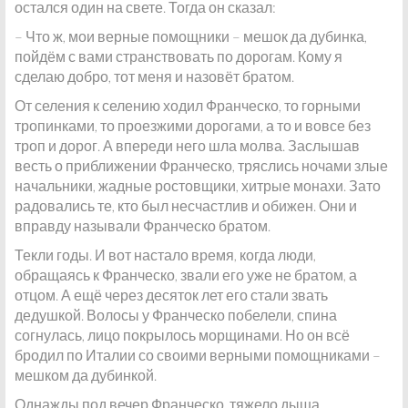
остался один на свете. Тогда он сказал:
– Что ж, мои верные помощники – мешок да дубинка,
пойдём с вами странствовать по дорогам. Кому я
сделаю добро, тот меня и назовёт братом.
От селения к селению ходил Франческо, то горными
тропинками, то проезжими дорогами, а то и вовсе без
троп и дорог. А впереди него шла молва. Заслышав
весть о приближении Франческо, тряслись ночами злые
начальники, жадные ростовщики, хитрые монахи. Зато
радовались те, кто был несчастлив и обижен. Они и
вправду называли Франческо братом.
Текли годы. И вот настало время, когда люди,
обращаясь к Франческо, звали его уже не братом, а
отцом. А ещё через десяток лет его стали звать
дедушкой. Волосы у Франческо побелели, спина
согнулась, лицо покрылось морщинами. Но он всё
бродил по Италии со своими верными помощниками –
мешком да дубинкой.
Однажды под вечер Франческо, тяжело дыша,