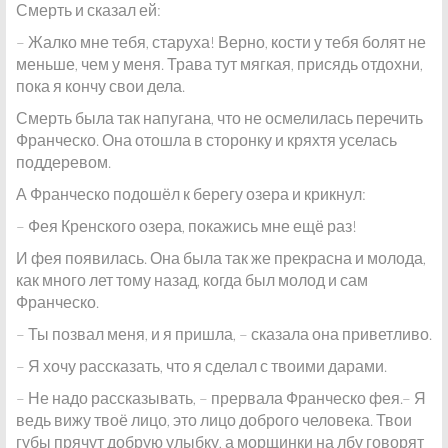
Смерть и сказал ей:
– Жалко мне тебя, старуха! Верно, кости у тебя болят не
меньше, чем у меня. Трава тут мягкая, присядь отдохни,
пока я кончу свои дела.
Смерть была так напугана, что не осмелилась перечить
Франческо. Она отошла в сторонку и кряхтя уселась
поддеревом.
А Франческо подошёл к берегу озера и крикнул:
– Фея Кренского озера, покажись мне ещё раз!
И фея появилась. Она была так же прекрасна и молода,
как много лет тому назад, когда был молод и сам
Франческо.
– Ты позвал меня, и я пришла, – сказала она приветливо.
– Я хочу рассказать, что я сделал с твоими дарами.
– Не надо рассказывать, – прервала Франческо фея.– Я
ведь вижу твоё лицо, это лицо доброго человека. Твои
губы прячут добрую улыбку, а морщинки на лбу говорят