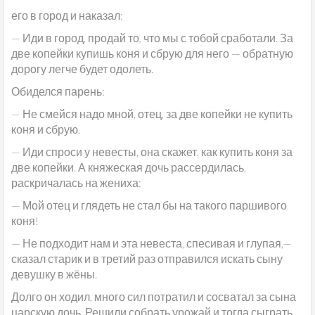
его в город и наказал:
— Иди в город, продай то, что мы с тобой сработали. За
две копейки купишь коня и сбрую для него — обратную
дорогу легче будет одолеть.
Обиделся парень:
— Не смейся надо мной, отец, за две копейки не купить
коня и сбрую.
— Иди спроси у невесты, она скажет, как купить коня за
две копейки. А княжеская дочь рассердилась,
раскричалась на жениха:
— Мой отец и глядеть не стал бы на такого паршивого
коня!
— Не подходит нам и эта невеста, спесивая и глупая,—
сказал старик и в третий раз отправился искать сыну
девушку в жёны.
Долго он ходил, много сил потратил и сосватал за сына
царскую дочь. Решили собрать урожай и тогда сыграть