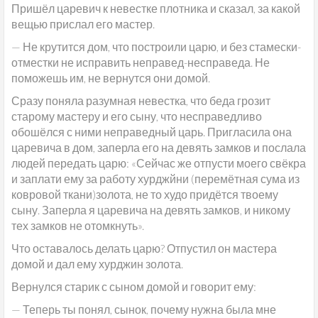
Пришёл царевич к невестке плотника и сказал, за какой
вещью прислал его мастер.
— Не крутится дом, что построили царю, и без стамески-
отместки не исправить неправед-несправеда. Не
поможешь им, не вернутся они домой.
Сразу поняла разумная невестка, что беда грозит
старому мастеру и его сыну, что несправедливо
обошёлся с ними неправедный царь. Пригласила она
царевича в дом, заперла его на девять замков и послала
людей передать царю: «Сейчас же отпусти моего свёкра
и заплати ему за работу хурджйни (перемётная сума из
ковровой ткани)золота, не то худо придётся твоему
сыну. Заперла я царевича на девять замков, и никому
тех замков не отомкнуть».
Что оставалось делать царю? Отпустил он мастера
домой и дал ему хурджин золота.
Вернулся старик с сыном домой и говорит ему:
— Теперь ты понял, сынок, почему нужна была мне