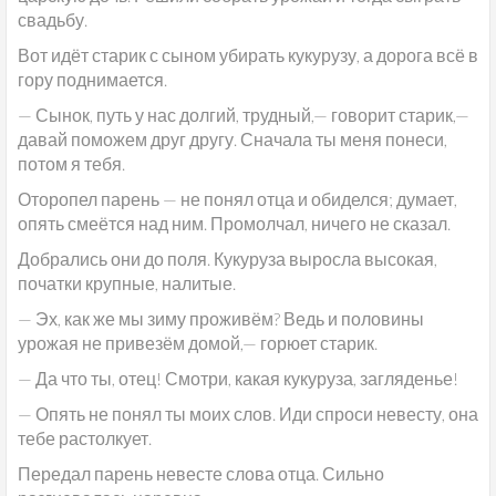
свадьбу.
Вот идёт старик с сыном убирать кукурузу, а дорога всё в
гору поднимается.
— Сынок, путь у нас долгий, трудный,— говорит старик,—
давай поможем друг другу. Сначала ты меня понеси,
потом я тебя.
Оторопел парень — не понял отца и обиделся; думает,
опять смеётся над ним. Промолчал, ничего не сказал.
Добрались они до поля. Кукуруза выросла высокая,
початки крупные, налитые.
— Эх, как же мы зиму проживём? Ведь и половины
урожая не привезём домой,— горюет старик.
— Да что ты, отец! Смотри, какая кукуруза, загляденье!
— Опять не понял ты моих слов. Иди спроси невесту, она
тебе растолкует.
Передал парень невесте слова отца. Сильно