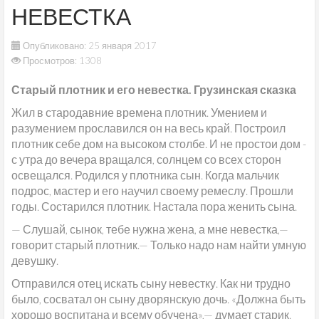
НЕВЕСТКА
Опубликовано: 25 января 2017
Просмотров: 1308
Старый плотник и его невестка. Грузинская сказка
Жил в стародавние времена плотник. Умением и
разумением прославился он на весь край. Построил
плотник себе дом на высоком столбе. И не простои дом -
с утра до вечера вращался, солнцем со всех сторон
освещался. Родился у плотника сын. Когда мальчик
подрос, мастер и его
научил своему ремеслу. Прошли
годы. Состарился плотник. Настала пора женить сына.
— Слушай, сынок, тебе нужна жена, а мне невестка,—
говорит старый плотник.— Только надо нам найти умную
девушку.
Отправился отец искать сыну невестку. Как ни трудно
было, сосватал он сыну дворянскую дочь. «Должна быть
хорошо воспитана и всему обучена»,— думает старик.