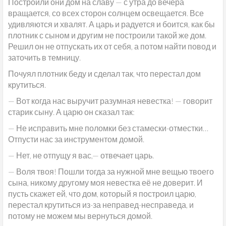
Построили они дом на славу — с утра до вечера
вращается, со всех сторон солнцем освещается. Все
удивляются и хвалят. А царь и радуется и боится, как бы
плотник с сыном и другим не построили такой же дом.
Решил он не отпускать их от себя, а потом найти повод и
заточить в темницу.
Почуял плотник беду и сделал так, что перестал дом
крутиться.
— Вот когда нас выручит разумная невестка! — говорит
старик сыну. А царю он сказал так:
— Не исправить мне поломки без стамески-отместки…
Отпусти нас за инструментом домой.
— Нет, не отпущу я вас,— отвечает царь.
— Воля твоя! Пошли тогда за нужной мне вещью твоего
сына, никому другому моя невестка её не доверит. И
пусть скажет ей, что дом, который я построил царю,
перестал крутиться из-за неправед-несправеда, и
потому не можем мы вернуться домой.