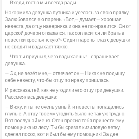
— Входи, гостю мы всегда рады.
Накормила девушка путника и уселась за свою прялку.
Залюбовался ею
парень. «Вот,— думает,— хорошая
невеста, да отцу наверняка и она не по-нравится. Он от
царской дочери отказался, так согласится ли брать в
невестки крестьянскую?» Сидит парень, глаз с девушки
не сводит и вздыхает тяжко.
— Что ты приуныл, чего вздыхаешь?—спрашивает
девушка.
— Эх, не везёт мне,— отвечает он.— Никак не подыщу
себе невесту, что-бы отцу по нраву пришлась.
И рассказал ей, как не угодили его отцу три девушки.
Рассмеялась девушка:
— Вижу, и ты не очень умный, и невесты попадались
глупые. А отцу твоему угодить было не так уж трудно.
Вот послушай меня. Отец просил тебя принести ему
помощника из лесу. Ты бы срезал кизиловую ветку,
сделал посох, вот и был бы ему помощник! За две