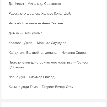
Дон Кихот – Мигель де Сервантес
Рассказы о Шерлоке Холмсе Конан Дойл
Черный Красавчик ― Анна Сьюэлл
Дымка ― Виль Джемс
Красавец Джой ― Маршал Саундерс
Хайди, или Волшебная долина ― Йоханна Спири
Приключения доисторического мальчика ― Эрнест
д’Эрвильи
Лорна Дун — Блэкмор Ричард
Хижина дяди Тома — Гарриет Бичер-Стоу