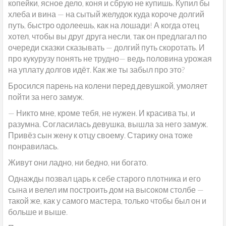
копейки, ясное дело, коня и сбрую не купишь. Купил бы
хлеба и вина — на сытый желудок куда короче долгий
путь, быстро одолеешь, как на лошади! А когда отец
хотел, чтобы вы друг друга несли, так он предлагал по
очереди сказки сказывать — долгий путь скоротать. И
про кукурузу понять не трудно— ведь половина урожая
на уплату долгов идёт. Как же ты забыл про это?
Бросился парень на колени перед девушкой, умоляет
пойти за него замуж.
— Никто мне, кроме тебя, не нужен. И красива ты, и
разумна. Согласилась девушка, вышла за него замуж.
Привёз сын жену к отцу своему. Старику она тоже
понравилась.
Живут они ладно, ни бедно, ни богато.
Однажды позвал царь к себе старого плотника и его
сына и велел им построить дом на высоком столбе —
такой же, как у самого мастера, только чтобы был он и
больше и выше.