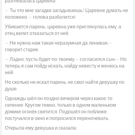
разгневалась царевна:
— Ты что мне загадки загадываешь? Царевне думать не
положено — голова разболится!
Убивается парень: царевна уже приглянулась ему, а
отец велит отказаться от неё.
— Не нужна нам такая неразумная да ленивая,—
говорит старик.
— Ладно, пусть будет по-твоему,— согласился сын.— Но
теперь я сам пойду искать, найду невесту и женюсь на
ней.
Но сколько ни искал парень, не смог найти девушку по
душе.
Однажды шёл он поздно вечером через какое-то
селение. Кругом темно, только в одном маленьком
домике огонёк светится. Подошёл он поближе,
постучался в окно и попросился переночевать.
Открыла ему девушка и сказала: