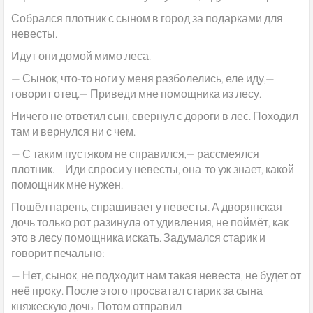
Собрался плотник с сыном в город за подарками для
невесты.
Идут они домой мимо леса.
— Сынок, что-то ноги у меня разболелись, еле иду,—
говорит отец.— Приведи мне помощника из лесу.
Ничего не ответил сын, свернул с дороги в лес. Походил
там и вернулся ни с чем.
— С таким пустяком не справился,— рассмеялся
плотник.— Иди спроси у невесты, она-то уж знает, какой
помощник мне нужен.
Пошёл парень, спрашивает у невесты. А дворянская
дочь только рот разинула от удивления, не поймёт, как
это в лесу помощника искать. Задумался старик и
говорит печально:
— Нет, сынок, не подходит нам такая невеста, не будет от
неё проку. После этого просватал старик за сына
княжескую дочь. Потом отправил