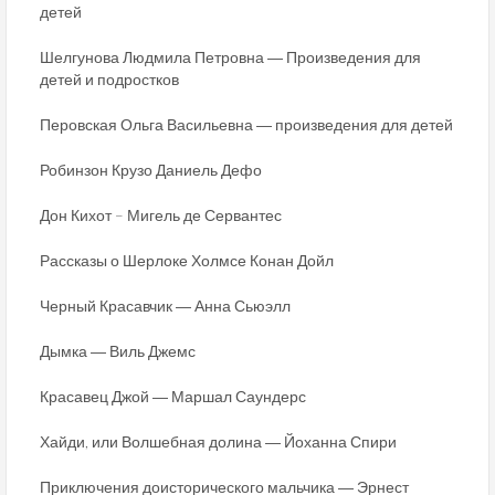
детей
Шелгунова Людмила Петровна ― Произведения для
детей и подростков
Перовская Ольга Васильевна ― произведения для детей
Робинзон Крузо Даниель Дефо
Дон Кихот – Мигель де Сервантес
Рассказы о Шерлоке Холмсе Конан Дойл
Черный Красавчик ― Анна Сьюэлл
Дымка ― Виль Джемс
Красавец Джой ― Маршал Саундерс
Хайди, или Волшебная долина ― Йоханна Спири
Приключения доисторического мальчика ― Эрнест