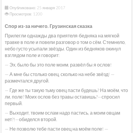
Опубликовано: 25 января 2017
Просмотров: 1200
Спор из-за ничего. Грузинская сказка
Прилегли однажды два приятеля-бедняка на мягкой
травке в поле и повели разговор о том о сём. Стемнело,
небо густо усыпали звёзды. Один из бедняков окинул
взглядом поле и говорит:
— Эх, было бы это поле моим, развёл бы я ослов!
— А мне бы столько овец, сколько на небе звёзд! —
размечтался другой.
— Где же ты такую тьму овец пасти будешь? На моём, что
ли, поле? Моих ослов без травы оставишь?—спросил
первый.
— Выходит, твоим ослам надо пастись, а моим овцам
нет?!—обиделся второй.
— Не позволю тебе пасти овец на моём поле! —