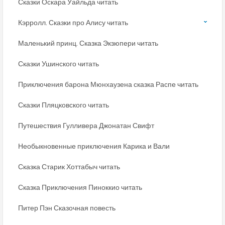
Сказки Оскара Уайльда читать
Кэрролл. Сказки про Алису читать
Маленький принц. Сказка Экзюпери читать
Сказки Ушинского читать
Приключения барона Мюнхаузена сказка Распе читать
Сказки Пляцковского читать
Путешествия Гулливера Джонатан Свифт
Необыкновенные приключения Карика и Вали
Сказка Старик Хоттабыч читать
Сказка Приключения Пиноккио читать
Питер Пэн Сказочная повесть