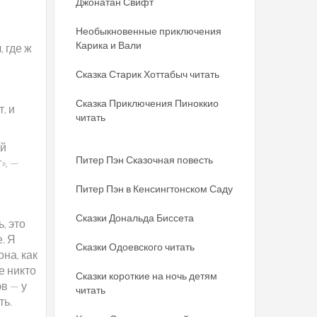
Джонатан Свифт
Необыкновенные приключения
Карика и Вали
, где ж
Сказка Старик Хоттабыч читать
Сказка Приключения Пиноккио
, и
читать
ой
Питер Пэн Сказочная повесть
», —
Питер Пэн в Кенсингтонском Саду
Сказки Дональда Биссета
, это
. Я
Сказки Одоевского читать
она, как
е никто
Сказки короткие на ночь детям
эв — у
читать
ть.