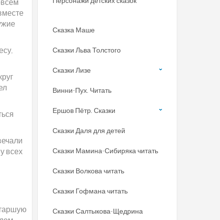
Персонажи детских сказок
совсем
 вместе
ружие
Сказка Маше
есу,
Сказки Льва Толстого
Сказки Лизе
круг
ел
Винни-Пух. Читать
Ершов Пётр. Сказки
ться
Сказки Даля для детей
твечали
у всех
Сказки Мамина-Сибиряка читать
Сказки Волкова читать
Сказки Гофмана читать
старшую
Сказки Салтыкова-Щедрина
дом,