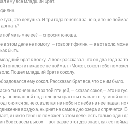
зал ему все младший брат.
 филин:
е гусь, это девушка. Я три года гонялся за нею, и то не поймал
 догнать?
не поймать мне ее? — спросил юноша.
е в этом деле не помогу, — говорит филин, — а вот волк, может
 как быть.
ладший брат к волку. И волк рассказал, что он два года за т
й гонялся и никак ее не поймал. «Может, сокол тебе поможет
волк. Пошел младший брат к соколу.
брадовался ему сокол. Рассказал брат все, что с ним было.
сно ты гоняешься за той птицей, — сказал сокол,— это не гусь
ица невиданной под солнцем красоты плавает в гусиной коже
од гонялся за нею, взлетал на небо и с неба на нее падал, но 
движение воздуха, нырнет на самое дно озера и спрячется. Е
ает, и никто тебе не поможет в этом деле: есть только один д
ин бок совсем высох — вот разве этот дэв знает, как ее пойма