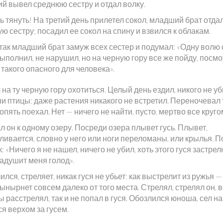
й вывел среднюю сестру и отдал волку.
ь тянуть! На третий день прилетел сокол, младший брат отда
 сестру; посадил ее сокол на спину и взвился к облакам.
так младший брат замуж всех сестер и подумал: «Одну волю 
ыполнил, не нарушил, но на черную гору все же пойду, посмо
 такого опасного для человека».
на ту черную гору охотиться. Целый день ездил, никого не уб
ни птицы: даже растения никакого не встретил. Переночевал 
опять поехал. Нет — ничего не найти, пусто, мертво все круго
 он к одному озеру. Посреди озера плывет гусь. Плывет,
ливается, словно у него или ноги переломаны, или крылья. 
: «Ничего я не нашел, ничего не убил, хоть этого гуся застрелю
адушит меня голод».
лся, стреляет, никак гуся не убьет: как выстрелит из ружья 
вынырнет совсем далеко от того места. Стрелял, стрелял он, 
 расстрелял, так и не попал в гуся. Обозлился юноша, сел на
я верхом за гусем.