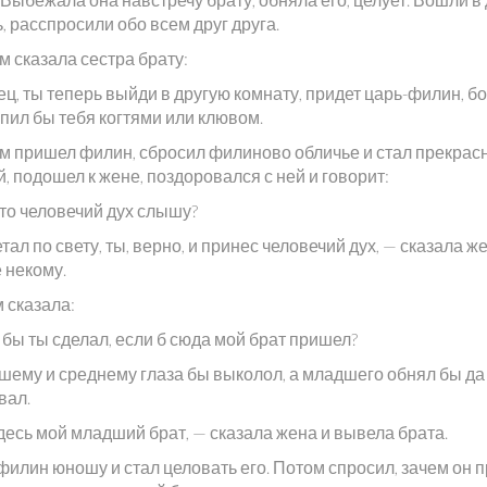
, расспросили обо всем друг друга.
м сказала сестра брату:
ц, ты теперь выйди в другую комнату, придет царь-филин, б
пил бы тебя когтями или клювом.
м пришел филин, сбросил филиново обличье и стал прекра
 подошел к жене, поздоровался с ней и говорит:
это человечий дух слышу?
тал по свету, ты, верно, и принес человечий дух, — сказала же
 некому.
 сказала:
 бы ты сделал, если б сюда мой брат пришел?
шему и среднему глаза бы выколол, а младшего обнял бы да
вал.
десь мой младший брат, — сказала жена и вывела брата.
филин юношу и стал целовать его. Потом спросил, зачем он 