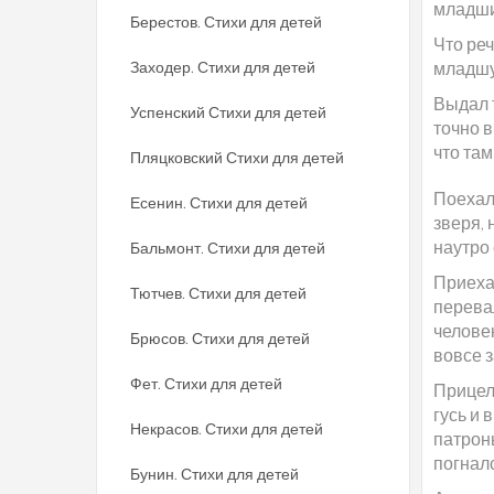
младши
Берестов. Стихи для детей
Что реч
Заходер. Стихи для детей
младшую
Выдал 
Успенский Стихи для детей
точно в
что там
Пляцковский Стихи для детей
Поехал 
Есенин. Стихи для детей
зверя, 
наутро 
Бальмонт. Стихи для детей
Приехал
Тютчев. Стихи для детей
перева
человек
Брюсов. Стихи для детей
вовсе з
Фет. Стихи для детей
Прицели
гусь и 
Некрасов. Стихи для детей
патроны
погналс
Бунин. Стихи для детей