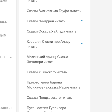
читать
Сказки Вильгельма Гауфа читать
Сказки Линдгрен читать
оюсь —
Сказки Оскара Уайльда читать
сным
Кэрролл. Сказки про Алису
читать
на, — а
Маленький принц. Сказка
Экзюпери читать
Сказки Ушинского читать
Приключения барона
Мюнхаузена сказка Распе читать
Сказки Пляцковского читать
пришел.
Путешествия Гулливера