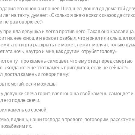
одарил его юноша и пошел. Шел, шел, дошел до дома той дев
 лег на тахту, думает: «Сколько я знаю всяких сказок да стихо
и не разговорю ее?»
у пришла девушка и легла против него. Такая она красавица,
ит на нее юноша и вовсе позабыл, что и знал или слышал ког
емя, а он и рта раскрыть не может, лежит, молчит, только дум
т эта ночь, наутро и мне, как другим, отрубят голову».
л он тут про камень-самоцвет, что ему отец перед смертью
. «Когда же еще этот камень пригодится, если не сейчас?» —
, достал камень и говорит ему:
рь помогай, если можешь!
 у девушки свеча горит; взял юноша свой камень-самоцвет и
 его подле свечи.
рил камень со свечой:
чка, видишь, наши господа в тревоге, поговорим, расскажем
 позабавим их.