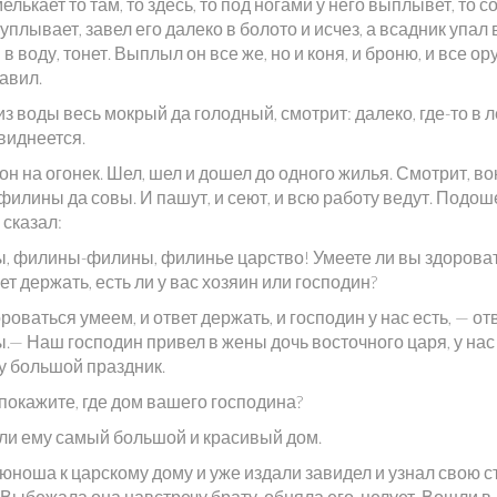
мелькает то там, то здесь, то под ногами у него выплывет, то 
уплывает, завел его далеко в болото и исчез, а всадник упал
 в воду, тонет. Выплыл он все же, но и коня, и броню, и все о
авил.
з воды весь мокрый да голодный, смотрит: далеко, где-то в л
виднеется.
н на огонек. Шел, шел и дошел до одного жилья. Смотрит, во
филины да совы. И пашут, и сеют, и всю работу ведут. Подош
 сказал:
ы, филины-филины, филинье царство! Умеете ли вы здорова
ет держать, есть ли у вас хозяин или господин?
роваться умеем, и ответ держать, и господин у нас есть, — о
— Наш господин привел в жены дочь восточного царя, у нас 
у большой праздник.
 покажите, где дом вашего господина?
ли ему самый большой и красивый дом.
юноша к царскому дому и уже издали завидел и узнал свою 
 Выбежала она навстречу брату, обняла его, целует. Вошли в 