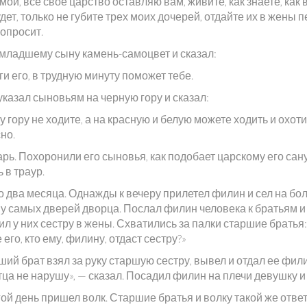
мои, все свое царство оставляю вам, живите, как знаете, как
дет, только не губите трех моих дочерей, отдайте их в жены 
попросит.
 младшему сыну камень-самоцвет и сказал:
и его, в трудную минуту поможет тебе.
казал сыновьям на черную гору и сказал:
у гору не ходите, а на красную и белую можете ходить и охот
но.
рь. Похоронили его сыновья, как подобает царскому его сану
 в траур.
 два месяца. Однажды к вечеру прилетел филин и сел на бо
 у самых дверей дворца. Послал филин человека к братьям и
л у них сестру в жены. Схватились за палки старшие братья:
 его, кто ему, филину, отдаст сестру?»
ий брат взял за руку старшую сестру, вывел и отдал ее фили
ца не нарушу», — сказал. Посадил филин на плечи девушку и 
ой день пришел волк. Старшие братья и волку такой же ответ