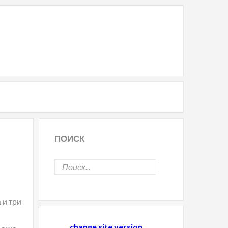
ПОИСК
 и три
change site version