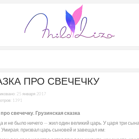
АЗКА ПРО СВЕЧЕЧКУ
иковано: 25 января 2017
отров: 1391
 про свечечку. Грузинская сказка
а и не было ничего — жил один великий царь. У царя три сына
. Умирая, призвал царь сыновей и завещал им: