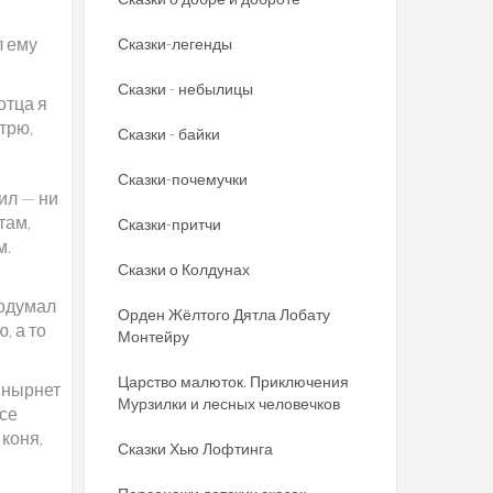
л ему
Сказки-легенды
Сказки - небылицы
отца я
трю,
Сказки - байки
Сказки-почемучки
ил — ни
там,
Сказки-притчи
м.
Сказки о Колдунах
Подумал
Орден Жёлтого Дятла Лобату
, а то
Монтейру
Царство малюток. Приключения
— нырнет
Мурзилки и лесных человечков
все
 коня,
Сказки Хью Лофтинга