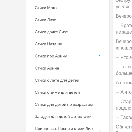
уселись
Стихи Маше
Вечеро
Стихи Лизе
— Брате
не заце
Стихи дочке Лизе
Вечеро
Стихи Наташе
юношей,
Стихи про Арину
— Что 
— Ты ле
Стихи Арине
больше
Стихи о лете для детей
А потом
— А что
Стихи о зиме для детей
— Стар
Стихи для детей по возрастам
поцело
Загадки для детей с ответами
— Так з
Обнял 
Принцесса. Песни и стихи Лизе