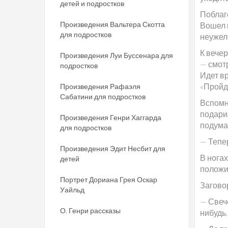
детей и подростков
Поблаг
Произведения Вальтера Скотта
Вошел и
для подростков
неужел
К вечер
Произведения Луи Буссенара для
— смотр
подростков
Идет вр
«Пройде
Произведения Рафаэля
Сабатини для подростков
Вспомни
подарил
Произведения Генри Хаггарда
подумал
для подростков
— Тепе
Произведения Эдит Несбит для
В ногах
детей
положил
Портрет Дориана Грея Оскар
Загово
Уайльд
— Свече
О. Генри рассказы
нибудь,