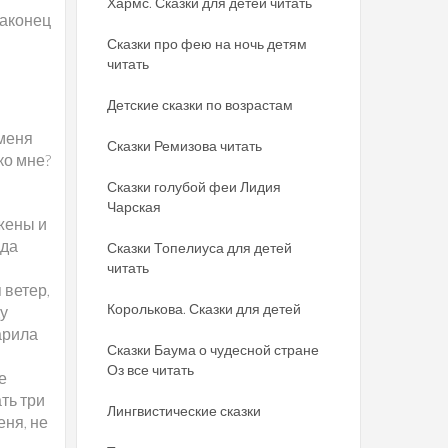
Хармс. Сказки для детей читать
наконец
Сказки про фею на ночь детям
читать
Детские сказки по возрастам
 меня
Сказки Ремизова читать
ко мне?
Сказки голубой феи Лидия
Чарская
 жены и
юда
Сказки Топелиуса для детей
читать
 ветер,
Королькова. Сказки для детей
ду
арила
Сказки Баума о чудесной стране
Оз все читать
е
ать три
Лингвистические сказки
еня, не