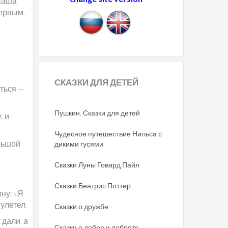
 ваша
первым,
СКАЗКИ
ДЛЯ ДЕТЕЙ
иться —
Пушкин. Сказки для детей
, и
Чудесное путешествие Нильса с
льшой
дикими гусями
Сказки Луны Говард Пайл
Сказки Беатрис Поттер
ну: «Я
улетел.
Сказки о дружбе
 дали, а
Сказки о добре и доброте