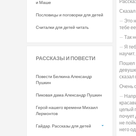
Расска
и Маше
Сказал
Пословицы и поговорки для детей
— Это н
тебе ее
Считалки для детей читать
— Так 
— Я теб
научит,
РАССКАЗЫ
И ПОВЕСТИ
Пошел м
девушко
сказал 
Повести Белкина Александр
Пушкин
Очень о
Пиковая дама Александр Пушкин
— Напра
красав
Герой нашего времени Михаил
целый г
Лермонтов
почует 
не пойм
Гайдар. Рассказы для детей
него од