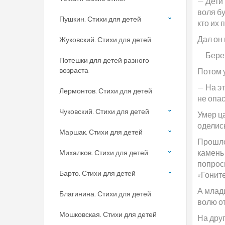
— Дети 
воля бу
Пушкин. Стихи для детей
кто их 
Дал он
Жуковский. Стихи для детей
— Берег
Потешки для детей разного
возраста
Потом у
— На эт
Лермонтов. Стихи для детей
не опас
Чуковский. Стихи для детей
Умер ца
оделись
Маршак. Стихи для детей
Прошло
камень
Михалков. Стихи для детей
попроси
Барто. Стихи для детей
«Гоните
А младш
Благинина. Стихи для детей
волю от
Мошковская. Стихи для детей
На друг