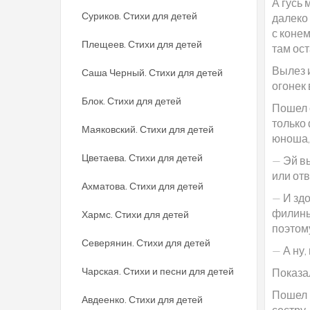
А гусь 
Суриков. Стихи для детей
далеко 
с конем
Плещеев. Стихи для детей
там ост
Вылез и
Саша Черный. Стихи для детей
огонек 
Блок. Стихи для детей
Пошел о
только 
Маяковский. Стихи для детей
юноша,
Цветаева. Стихи для детей
— Эй в
или отв
Ахматова. Стихи для детей
— И здо
филины.
Хармс. Стихи для детей
поэтом
Северянин. Стихи для детей
— А ну,
Чарская. Стихи и песни для детей
Показа
Пошел 
Авдеенко. Стихи для детей
сестру.