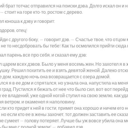
 брат тотчас отправился на поиски дэва. Долго искал он и 
— стоит на горе кто-то, ростом с дерево.
л юноша к дэву и говорит:
здоров, отец!
ди с другого боку, — говорит дэв. — Счастье твое, что отцом
 не то несдобровать бы тебе! Как ты осмелился прийти сюда 
ал парень все про себя, и сказал ему дэв:
 царем всех дэвов. Было у меня восемь жен. Но захотел я в
ушку. Решил похитить ее и взять девятой женой. Далеко отс
е дом, каждую ночь она возвращается с озера домой.
ся я в ее дом и спрятался, но узнала она, напустила на меня
 град. Пустился я бежать от нее что было сил, вот-вот перей
 ее владений, уже одной ногой ступил на свою землю, как уд
я ветром, и окаменел я наполовину.
сли кто придет к ней в гости, примет она хорошо и ничем его н
 но если кто ее в жены захочет, тот должен заставить ее сказ
не сумеет — голову потеряет. Лучше бы уж вовсе убила она м
 бы мне с родной земли! — добавил дэв.