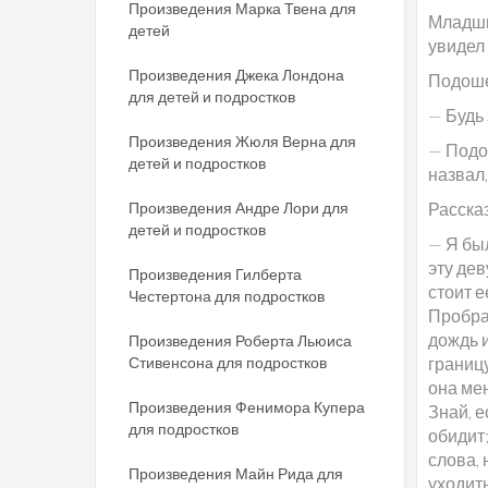
Произведения Марка Твена для
Младший
детей
увидел 
Произведения Джека Лондона
Подоше
для детей и подростков
— Будь 
Произведения Жюля Верна для
— Подой
детей и подростков
назвал,
Произведения Андре Лори для
Рассказ
детей и подростков
— Я был
эту дев
Произведения Гилберта
стоит е
Честертона для подростков
Пробрал
дождь и
Произведения Роберта Льюиса
Стивенсона для подростков
границу
она мен
Произведения Фенимора Купера
Знай, е
для подростков
обидит;
слова, 
Произведения Майн Рида для
уходить