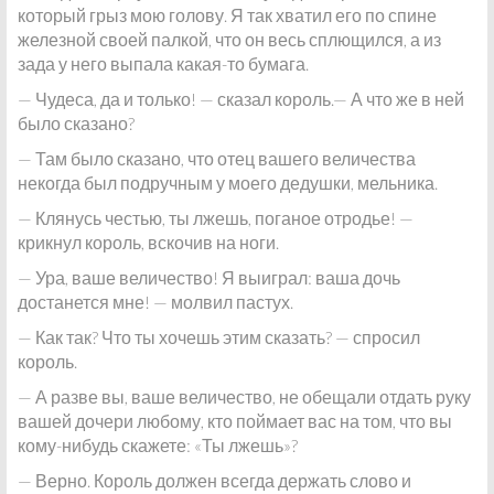
который грыз мою голову. Я так хватил его по спине
железной своей палкой, что он весь сплющился, а из
зада у него выпала какая-то бумага.
— Чудеса, да и только! — сказал король.— А что же в ней
было сказано?
— Там было сказано, что отец вашего величества
некогда был подручным у моего дедушки, мельника.
— Клянусь честью, ты лжешь, поганое отродье! —
крикнул король, вскочив на ноги.
— Ура, ваше величество! Я выиграл: ваша дочь
достанется мне! — молвил пастух.
— Как так? Что ты хочешь этим сказать? — спросил
король.
— А разве вы, ваше величество, не обещали отдать руку
вашей дочери любому, кто поймает вас на том, что вы
кому-нибудь скажете: «Ты лжешь»?
— Верно. Король должен всегда держать слово и