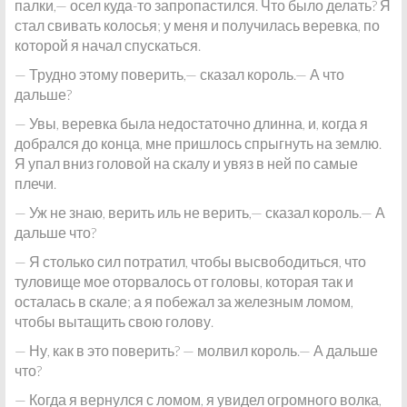
палки,— осел куда-то запропастился. Что было делать? Я
стал свивать колосья; у меня и получилась веревка, по
которой я начал спускаться.
— Трудно этому поверить,— сказал король.— А что
дальше?
— Увы, веревка была недостаточно длинна, и, когда я
добрался до конца, мне пришлось спрыгнуть на землю.
Я упал вниз головой на скалу и увяз в ней по самые
плечи.
— Уж не знаю, верить иль не верить,— сказал король.— А
дальше что?
— Я столько сил потратил, чтобы высвободиться, что
туловище мое оторвалось от головы, которая так и
осталась в скале; а я побежал за железным ломом,
чтобы вытащить свою голову.
— Ну, как в это поверить? — молвил король.— А дальше
что?
— Когда я вернулся с ломом, я увидел огромного волка,