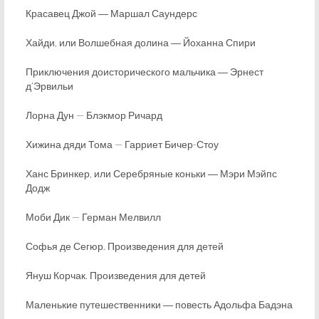
Красавец Джой ― Маршал Саундерс
Хайди, или Волшебная долина ― Йоханна Спири
Приключения доисторического мальчика ― Эрнест
д’Эрвильи
Лорна Дун — Блэкмор Ричард
Хижина дяди Тома — Гарриет Бичер-Стоу
Ханс Бринкер, или Серебряные коньки ― Мэри Мэйпс
Додж
Моби Дик — Герман Мелвилл
Софья де Сегюр. Произведения для детей
Януш Корчак. Произведения для детей
Маленькие путешественники ― повесть Адольфа Бадэна