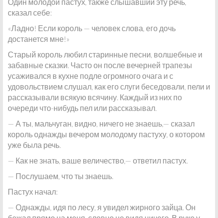
Один молодой пастух, также слышавший эту речь,
сказал себе:
«Ладно! Если король — человек слова, его дочь
достанется мне!»
Старый король любил старинные песни, волшебные и
забавные сказки. Часто он после вечерней трапезы
усаживался в кухне подле огромного очага и с
удовольствием слушал, как его слуги беседовали, пели и
рассказывали всякую всячину. Каждый из них по
очереди что-нибудь пел или рассказывал.
— А ты, мальчуган, видно, ничего не знаешь,— сказал
король однажды вечером молодому пастуху, о котором
уже была речь.
— Как не знать, ваше величество,— ответил пастух.
— Послушаем, что ты знаешь.
Пастух начал:
— Однажды, идя по лесу, я увидел жирного зайца. Он
бежал прямо на меня, словно не видя ничего. В руке у