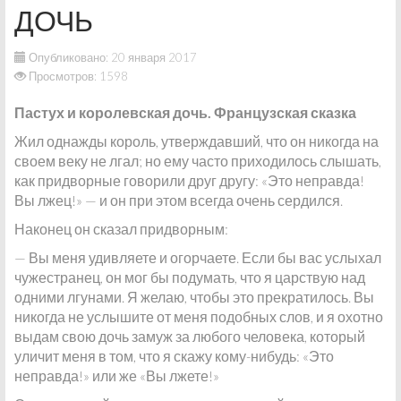
ДОЧЬ
Опубликовано: 20 января 2017
Просмотров: 1598
Пастух и королевская дочь. Французская сказка
Жил однажды король, утверждавший, что он никогда на
своем веку не лгал; но ему часто приходилось слышать,
как придворные говорили друг другу: «Это неправда!
Вы лжец!» — и он при этом всегда очень сердился.
Наконец он сказал придворным:
— Вы меня удивляете и огорчаете. Если бы вас услыхал
чужестранец, он мог бы подумать, что я царствую над
одними лгунами. Я желаю, чтобы это прекратилось. Вы
никогда не услышите от меня подобных слов, и я охотно
выдам свою дочь замуж за любого человека, который
уличит меня в том, что я скажу кому-нибудь: «Это
неправда!» или же «Вы лжете!»