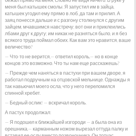
меня был катышек смолы. Я запустил им в зайца,
катышек угодил ему прямо в лоб, да там и прилип. А
заяц понесся дальше и с разгону столкнулся с другим
зайцем, мчавшимся навстречу; вот они и приклеились
лбами друг к другу; им никак не разняться было, и я без
всякого труда поймал обоих. Как вам это нравится, ваше
величество?
— Что-то не верится,— ответил король,— но в конце
концов это возможно. Что ты нам еще расскажешь?
— Прежде чем наняться в пастухи при вашем дворе, я
работал подручным на отцовской мельнице. Однажды я
так навьючил моего осла, что у него переломился
спинной хребет.
— Бедный ослик! — вскричал король.
А пастух продолжал:
— Я подошел к ближайшей изгороди — а была она из
орешника,— карманным ножом вырезал оттуда палку и
вставил ее ослу вместо позвоночника. Он тотчас