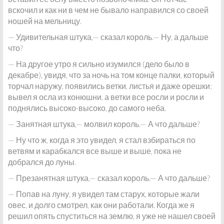
вскочил и как ни в чем не бывало направился со своей
ношей на мельницу.
— Удивительная штука,— сказал король.— Ну, а дальше
что?
— На другое утро я сильно изумился (дело было в
декабре), увидя, что за ночь на том конце палки, который
торчал наружу, появились ветки, листья и даже орешки;
вывел я осла из конюшни, а ветки все росли и росли и
поднялись высоко-высоко, до самого неба.
— Занятная штука,— молвил король.— А что дальше?
— Ну что ж, когда я это увидел, я стал взбираться по
ветвям и карабкался все выше и выше, пока не
добрался до луны.
— Презанятная штука,— сказал король.— А что дальше?
— Попав на луну, я увидел там старух, которые жали
овес, и долго смотрел, как они работали. Когда же я
решил опять спуститься на землю, я уже не нашел своей