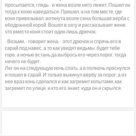
просыпается, глядь - и жена возле него лежит. Пошел он
тогда к коню наведаться. Пришел, а на том месте, где
коня привязывал, воткнута возле сена большая верба с
ободранной корой. Вошел в хату и рассказывает жене,
что вместо коня стоит один лишь дрючок.
- Возьми, - говорит жена, - этот дрючок и спрячь его в
сарай под навес, а то как увидят ведьмы, будет тебе
горе, а ночью встань да выбрось его через порог, тогда
ничего не будет.
Лег он на следующую ночь спать, а в полночь проснулся
и пошел в сарай. И только выкинул вербу за порог, а из
нее враз конь сделался и как загремит копытами, как
загремит по улице, и кто его знает, куда он и скрылся.