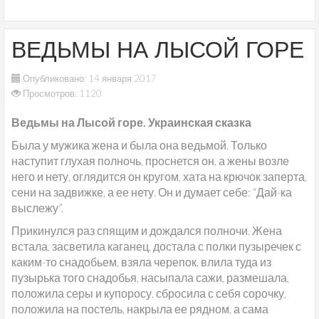
ВЕДЬМЫ НА ЛЫСОЙ ГОРЕ
Опубликовано: 14 января 2017
Просмотров: 1120
Ведьмы на Лысой горе. Украинская сказка
Была у мужика жена и была она ведьмой. Только
наступит глухая полночь, проснется он, а жены возле
него и нету, оглядится он кругом, хата на крючок заперта,
сени на задвижке, а ее нету. Он и думает себе: “Дай-ка
выслежу”.
Прикинулся раз спящим и дождался полночи. Жена
встала, засветила каганец, достала с полки пузыречек с
каким-то снадобьем, взяла черепок, влила туда из
пузырька того снадобья, насыпала сажи, размешала,
положила серы и купоросу, сбросила с себя сорочку,
положила на постель, накрыла ее рядном, а сама