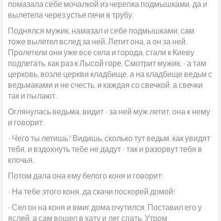
помазала себе мочалкой из черепка подмышками, да и
вылетела через устье печи в трубу.
Поднялся мужик, намазал и себе подмышками, сам
тоже вылетел вслед за ней. Летит она, а он за ней.
Пролетели они уже все села и города, стали к Киеву
подлетать, как раз к Лысой горе. Смотрит мужик, - а там
церковь, возле церкви кладбище, а на кладбище ведьм с
ведьмаками и не счесть, и каждая со свечкой, а свечки
так и пылают.
Оглянулась ведьма, видит - за ней муж летит, она к нему
и говорит:
- Чего ты летишь? Видишь, сколько тут ведьм, как увидят
тебя, и вздохнуть тебе не дадут - так и разорвут тебя в
клочья.
Потом дала она ему белого коня и говорит:
- На тебе этого коня, да скачи поскорей домой!
- Сел он на коня и вмиг дома очутился. Поставил его у
яслей, а сам вошел в хату и лег спать. Утром