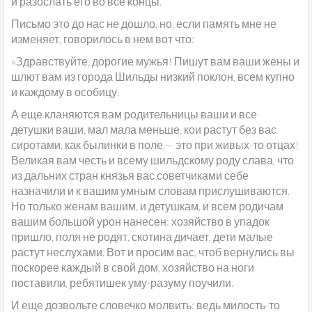
и разослать его во все концы.
Письмо это до нас не дошло, но, если память мне не
изменяет, говорилось в нем вот что:
«Здравствуйте, дорогие мужья! Пишут вам ваши жены и
шлют вам из города Шильды низкий поклон, всем купно
и каждому в особицу.
А еще кланяются вам родительницы ваши и все
детушки ваши, мал мала меньше, кои растут без вас
сиротами, как былинки в поле,— это при живых-то отцах!
Великая вам честь и всему шильдскому роду слава, что
из дальних стран князья вас советчиками себе
назначили и к вашим умным словам прислушиваются.
Но только женам вашим, и детушкам, и всем родичам
вашим большой урон нанесен: хозяйство в упадок
пришло, поля не родят, скотина дичает, дети малые
растут неслухами. Вот и просим вас, чтоб вернулись вы
поскорее каждый в свой дом, хозяйство на ноги
поставили, ребятишек уму-разуму поучили.
И еще дозвольте словечко молвить: ведь милость-то