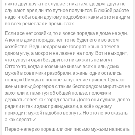
никто друг друга не слушает; ну а там, где друг друга не
слушают, вряд ли что путное получится. Б любой работе
надо, чтобы один другому подсоблял, как мы это и видим
во всех ремеслах и промыслах.
Если асе нет хозяйки, то и вовсе порядка в доме не жди.
А коли в доме порядка нет, то не будет его и во всем
хозяйстве. Ведь недаром же говорят: крыша течет в
одном углу, а мокро и на лавке и на полу. Вот и выходит,
что супруги один без другого никак жить не могут.
Оттого-то, когда иноземные князья всех шиль-дских
мужей в советчики разобрали, а жены одни остались,
городок Шильда в полное запустение пришел. Однако
жены шильдбюргеров с таким беспорядком мириться не
захотели и, памятуя об общей пользе, положили
держать совет, как город спасти. Долго они судили, долго
рядили и так и эдак прикидывали, а всё к одному
приходит: мужей надобно вернуть. Но это легко сказать,
а как сделать?
Перво-наперво порешили они письмо мужьям написать