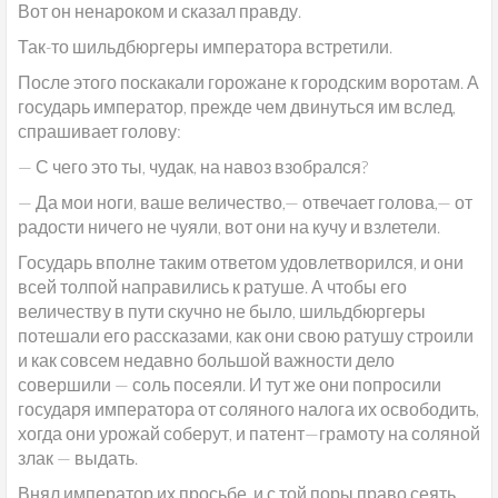
Вот он ненароком и сказал правду.
Так-то шильдбюргеры императора встретили.
После этого поскакали горожане к городским воротам. А
государь император, прежде чем двинуться им вслед,
спрашивает голову:
— С чего это ты, чудак, на навоз взобрался?
— Да мои ноги, ваше величество,— отвечает голова,— от
радости ничего не чуяли, вот они на кучу и взлетели.
Государь вполне таким ответом удовлетворился, и они
всей толпой направились к ратуше. А чтобы его
величеству в пути скучно не было, шильдбюргеры
потешали его рассказами, как они свою ратушу строили
и как совсем недавно большой важности дело
совершили — соль посеяли. И тут же они попросили
государя императора от соляного налога их освободить,
хогда они урожай соберут, и патент—грамоту на соляной
злак — выдать.
Внял император их просьбе, и с той поры право сеять