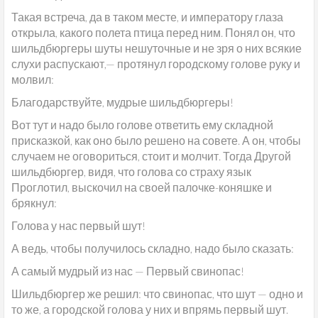
Такая встреча, да в таком месте, и императору глаза
открыла, какого полета птица перед ним. Понял он, что
шильдбюргеры шуты нешуточные и не зря о них всякие
слухи распускают,— протянул городскому голове руку и
молвил:
Благодарствуйте, мудрые шильдбюргеры!
Вот тут и надо было голове ответить ему складной
присказкой, как оно было решено на совете. А он, чтобы
случаем не оговориться, стоит и молчит. Тогда Другой
шильдбюргер, видя, что голова со страху язык
Проглотил, выскочил на своей палочке-коняшке и
брякнул:
Голова у нас первый шут!
А ведь, чтобы получилось складно, надо было сказать:
А самый мудрый из нас — Первый свинопас!
Шильдбюргер же решил: что свинопас, что шут — одно и
то же, а городской голова у них и впрямь первый шут.