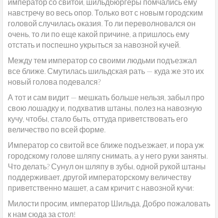
император со свитой, шильдбюргеры помчались ему
навстречу во весь опор. Только вот с новым городским
головой случилась оказия. То ли переволновался он
очень, то ли по еще какой причине, а пришлось ему
отстать и поспешно укрыться за навозной кучей.
Между тем император со своими людьми подъезжал
все ближе. Смутилась шильдская рать — куда же это их
новый голова подевался?
А тот и сам видит — мешкать больше нельзя, забыл про
свою лошадку и, подхватив штаны, полез на навозную
кучу, чтобы, стало быть, оттуда приветствовать его
величество по всей форме.
Император со свитой все ближе подъезжает, и пора уж
городскому голове шляпу снимать, а у него руки заняты.
Что делать? Сунул он шляпу в зубы, одной рукой штаны
поддерживает, другой императорскому величеству
приветственно машет, а сам кричит с навозной кучи:
Милости просим, император Шильда, Добро пожаловать
к нам сюда за стол!