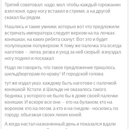
Третий советовал: надо, мол, чтобы каждый горожанин
взял коня, одну ногу вставил в стремя, а на другой
скакал бы рядом.
Нашлись и такие умники, которые вот что предложили:
встречать императора следует верхом на па-лочках-
коняшках, на каких ребята скачут. Вот это и будет
полупешком-полуверхом. К тому же палочка эта всегда
наготове — легка, резва и уход за ней скорый: взнуздал,
ногу поднял и поскакал.
Надо ли говорить, что такое предложение пришлось
шильдбюргерам по нраву? И городской голова
тут же издал указ: каждому быть наготове с палочкой-
коняшкой. Кстати, в Шильде не оказалось такого
бедняка, у которого не было бы в доме своей палочки-
коняшки. И вскоре все они — кто на буланом, кто на
вороном, кто на пегом, а кто и на гнедом—носились по
городу, объезжая своих лихих коней.
А когда настал назначенный день и показался вдали