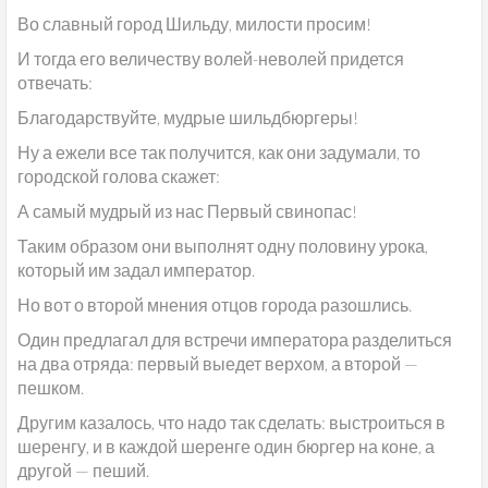
Во славный город Шильду, милости просим!
И тогда его величеству волей-неволей придется
отвечать:
Благодарствуйте, мудрые шильдбюргеры!
Ну а ежели все так получится, как они задумали, то
городской голова скажет:
А самый мудрый из нас Первый свинопас!
Таким образом они выполнят одну половину урока,
который им задал император.
Но вот о второй мнения отцов города разошлись.
Один предлагал для встречи императора разделиться
на два отряда: первый выедет верхом, а второй —
пешком.
Другим казалось, что надо так сделать: выстроиться в
шеренгу, и в каждой шеренге один бюргер на коне, а
другой — пеший.