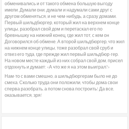
обменивались и от такого обмена большую выгоду
имели. Думали они, думали и надумали сами друг с
другом обменяться, и не чем-нибудь, а сразу домами.
Первый шильдбюргер, который жил на верхнем конце
улицы, разобрал свой дом и перетаскал его по
бревнышку на нижний конец, где жил тот, с кем он
Договорился об обмене. А второй шильдбюргер, что жил
на нижнем конце улицы, тоже разобрал свой сруб и
отвез его туда, где прежде жил первый шильдбюр-гер.
На новом месте каждый из них собрал свой дом, присел
отдохнуть и думает: «А что же я на этом выиграл?»
Нам-то с вами смешно, а шильдбюргерам было не до
смеха. Сколько труда они положили, чтобы дома свои
сперва разобрать, а потом снова построить! Да все,
оказывается, зря!