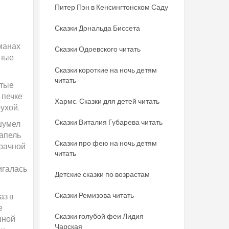
Питер Пэн в Кенсингтонском Саду
Сказки Дональда Биссета
манах
Сказки Одоевского читать
яные
Сказки короткие на ночь детям
читать
атые
 печке
Хармс. Сказки для детей читать
ухой.
Сказки Виталия Губарева читать
шумел
капель
Сказки про фею на ночь детям
зрачной
читать
я
игалась
Детские сказки по возрастам
Сказки Ремизова читать
аз в
е
Сказки голубой феи Лидия
шной
Чарская