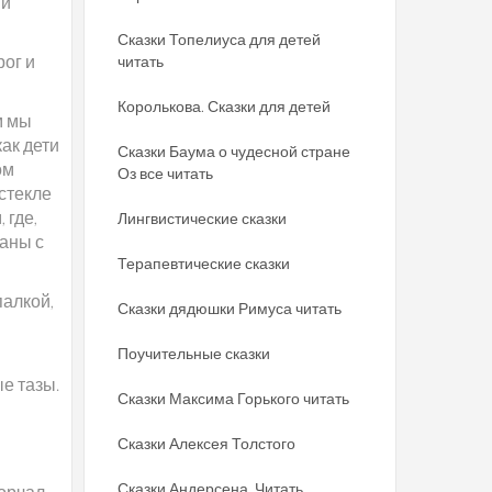
 и
Сказки Топелиуса для детей
рог и
читать
Королькова. Сказки для детей
м мы
как дети
Сказки Баума о чудесной стране
ом
Оз все читать
 стекле
 где,
Лингвистические сказки
раны с
Терапевтические сказки
палкой,
Сказки дядюшки Римуса читать
Поучительные сказки
е тазы.
Сказки Максима Горького читать
Сказки Алексея Толстого
Сказки Андерсена. Читать
орчал -