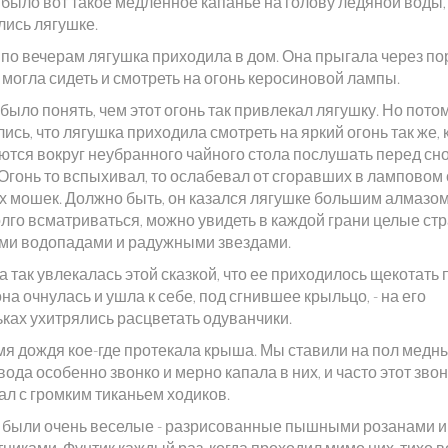
 было вот такое медленное капанье на голову ледяной воды,
лись лягушке.
 по вечерам лягушка приходила в дом. Она прыгала через по
могла сидеть и смотреть на огонь керосиновой лампы.
было понять, чем этот огонь так привлекал лягушку. Но пото
ись, что лягушка приходила смотреть на яркий огонь так же, 
ются вокруг неубранного чайного стола послушать перед сн
 Огонь то вспыхивал, то ослабевал от сгоравших в ламповом
х мошек. Должно быть, он казался лягушке большим алмазом,
олго всматриваться, можно увидеть в каждой грани целые ст
ми водопадами и радужными звездами.
 так увлекалась этой сказкой, что ее приходилось щекотать 
на очнулась и ушла к себе, под сгнившее крыльцо, - на его
ьках ухитрялись расцветать одуванчики.
мя дождя кое-где протекала крыша. Мы ставили на пол медны
ода особенно звонко и мерно капала в них, и часто этот звон
ал с громким тиканьем ходиков.
 были очень веселые - разрисованные пышными розанами и
никами. Фунтик каждый раз, когда проходил мимо них, тихо в