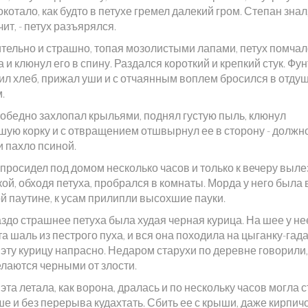
окотало, как будто в петухе гремел далекий гром. Степан знал,
чит, - петух разъярялся.
тельно и страшно, топая мозолистыми лапами, петух помчал
 и клюнул его в спину. Раздался короткий и крепкий стук. Фун
ил хлеб, прижал уши и с отчаянным воплем бросился в отду
.
победно захлопал крыльями, поднял густую пыль, клюнул
шую корку и с отвращением отшвырнул ее в сторону - должно
и пахло псиной.
просидел под домом несколько часов и только к вечеру выле
ой, обходя петуха, пробрался в комнаты. Морда у него была 
й паутине, к усам прилипли высохшие пауки.
аздо страшнее петуха была худая черная курица. На шее у н
а шаль из пестрого пуха, и вся она походила на цыганку-гада
эту курицу напрасно. Недаром старухи по деревне говорили,
елаются черными от злости.
эта летала, как ворона, дралась и по нескольку часов могла 
е и без перерыва кудахтать. Сбить ее с крыши, даже кирпичо