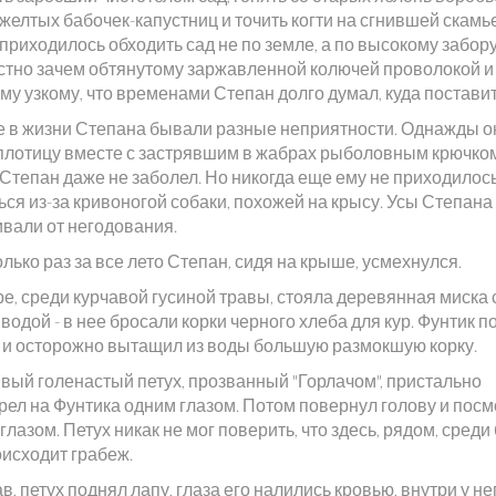
желтых бабочек-капустниц и точить когти на сгнившей скамь
приходилось обходить сад не по земле, а по высокому забору
стно зачем обтянутому заржавленной колючей проволокой и 
му узкому, что временами Степан долго думал, куда поставит
 в жизни Степана бывали разные неприятности. Однажды о
 плотицу вместе с застрявшим в жабрах рыболовным крючком 
 Степан даже не заболел. Но никогда еще ему не приходилос
ся из-за кривоногой собаки, похожей на крысу. Усы Степана
ивали от негодования.
лько раз за все лето Степан, сидя на крыше, усмехнулся.
е, среди курчавой гусиной травы, стояла деревянная миска 
водой - в нее бросали корки черного хлеба для кур. Фунтик 
е и осторожно вытащил из воды большую размокшую корку.
вый голенастый петух, прозванный "Горлачом", пристально
рел на Фунтика одним глазом. Потом повернул голову и пос
глазом. Петух никак не мог поверить, что здесь, рядом, среди
оисходит грабеж.
, петух поднял лапу, глаза его налились кровью, внутри у нег