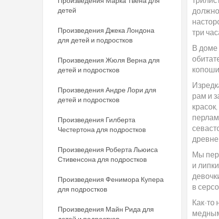
Произведения Марка Твена для
детей
должно 
насторо
Произведения Джека Лондона
три час
для детей и подростков
В доме
обитате
Произведения Жюля Верна для
копоши
детей и подростков
Изредк
Произведения Андре Лори для
рам и 
детей и подростков
красок
перлам
Произведения Гилберта
севаст
Честертона для подростков
древней
Произведения Роберта Льюиса
Мы пер
Стивенсона для подростков
и липки
девочк
Произведения Фенимора Купера
в серс
для подростков
Как-то
Произведения Майн Рида для
медным
детей и подростков