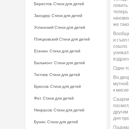
Берестов. Стихи для детей
ловить 
теперь 
Заходер. Стихи для детей
неизве
же тако
Успенский Стихи для детей
Вообще
Пляцковский Стихи для детей
и съел
сошло,
Есенин. Стихи для детей
унижать
вздраг
Бальмонт. Стихи для детей
Один то
Тютчев. Стихи для детей
Во двор
мутной 
Брюсов. Стихи для детей
к миск
Фет. Стихи для детей
Сварли
посмот
Некрасов. Стихи для детей
другим 
дня пр
Бунин. Стихи для детей
Подумав