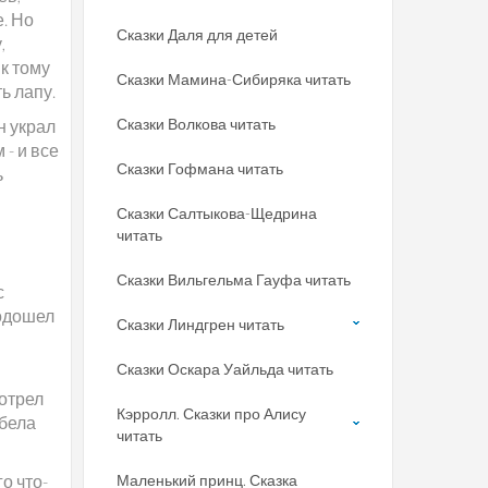
е. Но
Сказки Даля для детей
,
к тому
Сказки Мамина-Сибиряка читать
ь лапу.
Сказки Волкова читать
н украл
- и все
Сказки Гофмана читать
ь
Сказки Салтыкова-Щедрина
читать
Сказки Вильгельма Гауфа читать
с
подошел
Сказки Линдгрен читать
Сказки Оскара Уайльда читать
мотрел
Кэрролл. Сказки про Алису
 бела
читать
о что-
Маленький принц. Сказка