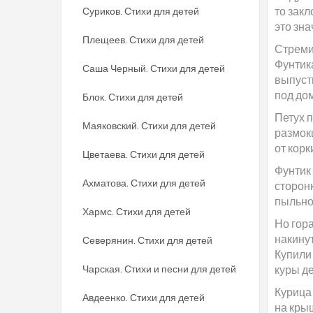
то закл
Суриков. Стихи для детей
это зна
Плещеев. Стихи для детей
Стреми
Фунтика
Саша Черный. Стихи для детей
выпуст
под дом
Блок. Стихи для детей
Петух 
Маяковский. Стихи для детей
размок
от корк
Цветаева. Стихи для детей
Фунтик 
Ахматова. Стихи для детей
сторонк
пыльно
Хармс. Стихи для детей
Но гор
накинут
Северянин. Стихи для детей
Купили 
Чарская. Стихи и песни для детей
куры д
Курица 
Авдеенко. Стихи для детей
на крыш