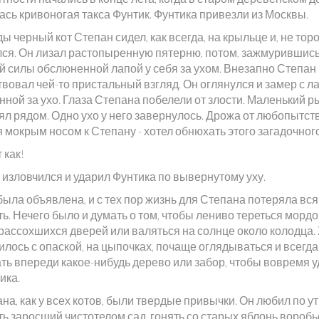
ась кривоногая такса Фунтик. Фунтика привезли из Москвы.
 черный кот Степан сидел, как всегда, на крыльце и, не торо
ся. Он лизал растопыренную пятерню, потом, зажмурившись
ей силы обслюненной лапой у себя за ухом. Внезапно Степан
вовал чей-то пристальный взгляд. Он оглянулся и замер с л
нной за ухо. Глаза Степана побелели от злости. Маленький 
ял рядом. Одно ухо у него завернулось. Дрожа от любопытств
 мокрым носом к Степану - хотел обнюхать этого загадочного
т как!
 изловчился и ударил Фунтика по вывернутому уху.
была объявлена, и с тех пор жизнь для Степана потеряла вс
ь. Нечего было и думать о том, чтобы лениво тереться мордо
 рассохшихся дверей или валяться на солнце около колодца.
лось с опаской, на цыпочках, почаще оглядываться и всегда
ть впереди какое-нибудь дерево или забор, чтобы вовремя у
ика.
на, как у всех котов, были твердые привычки. Он любил по у
ь заросший чистотелом сад, гонять со старых яблонь воробь