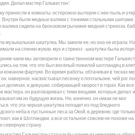
дия. Делал мастер Гальвестон".
ку принесли в комнаты, осторожно вытерли с нее пыль и отк
. Внутри были медные валики с тонкими стальными шипами.
о валика сидела на бронзовом рычажке медная стрекоза, ба
.
ла музыкальная шкатулка. Мы завели ее, но она не играла. Н
мали на спинки жуков, мух и стрекоз - шкатулка была испор
ерним чаем мы заговорили о таинственном мастере Гальвест
шлись на том, что это был веселый пожилой шотландец в кле
 и кожаном фартуке. Во время работы, обтачивая в тисках м
 он, наверное, насвистывал песенку о почтальоне, чей рог по
х долинах, и девушке, собирающей хворост в горах. Как все
е мастера, он разговаривал с теми вещами, которые делал, 
зывал им их будущую жизнь. Но, конечно, он никак не мог
ься, что эта черная шкатулка попадет из-под бледного
ского неба в пустынные леса за Окой, в деревню, где тольк
поют, как в Шотландии, а все остальное совсем не похоже на 
ю северную страну.
пор мастер Гальвестон стал как бы одним из невидимых обит