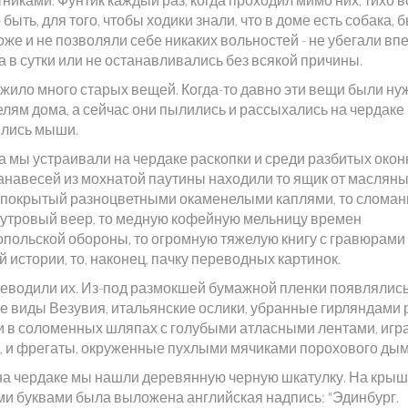
быть, для того, чтобы ходики знали, что в доме есть собака, 
же и не позволяли себе никаких вольностей - не убегали вп
а в сутки или не останавливались без всякой причины.
 жило много старых вещей. Когда-то давно эти вещи были н
лям дома, а сейчас они пылились и рассыхались на чердаке 
лись мыши.
а мы устраивали на чердаке раскопки и среди разбитых око
занавесей из мохнатой паутины находили то ящик от маслян
, покрытый разноцветными окаменелыми каплями, то слома
утровый веер, то медную кофейную мельницу времен
опольской обороны, то огромную тяжелую книгу с гравюрами
 истории, то, наконец, пачку переводных картинок.
еводили их. Из-под размокшей бумажной пленки появлялись
е виды Везувия, итальянские ослики, убранные гирляндами р
и в соломенных шляпах с голубыми атласными лентами, иг
о, и фрегаты, окруженные пухлыми мячиками порохового дым
 на чердаке мы нашли деревянную черную шкатулку. На крыш
и буквами была выложена английская надпись: "Эдинбург.