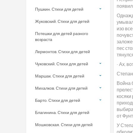
появил
Пушкин. Стихи для детей
Однажды
Жуковский. Стихи для детей
умывал
изо вс
Потешки для детей разного
почувст
возраста
заложе
пес сто
Лермонтов. Стихи для детей
тянулся
Чуковский. Стихи для детей
- Ах, во
Степан
Маршак. Стихи для детей
Война 
Михалков. Стихи для детей
прелест
косяки
Барто. Стихи для детей
приходи
выбира
Благинина. Стихи для детей
от Фунт
Мошковская. Стихи для детей
У Степа
обходит