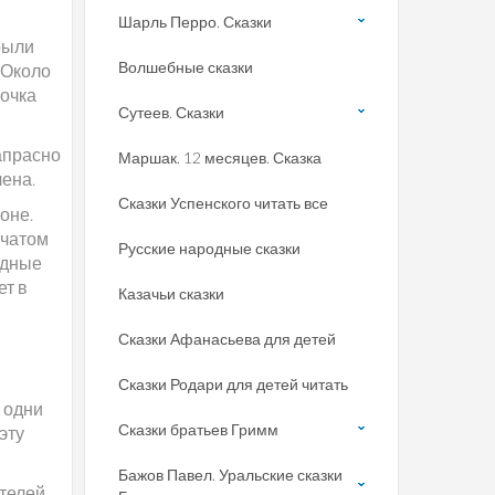
Шарль Перро. Сказки
рыли
Волшебные сказки
 Около
бочка
Сутеев. Сказки
апрасно
Маршак. 12 месяцев. Сказка
чена.
Сказки Успенского читать все
оне.
тчатом
Русские народные сказки
едные
ет в
Казачьи сказки
и
Сказки Афанасьева для детей
Сказки Родари для детей читать
о одни
Сказки братьев Гримм
эту
Бажов Павел. Уральские сказки
ателей