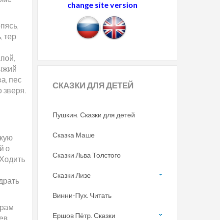
change site version
пясь,
, тер
апой,
рыжий
а, пес
СКАЗКИ
ДЛЯ ДЕТЕЙ
 зверя.
Пушкин. Сказки для детей
Сказка Маше
якую
й о
Сказки Льва Толстого
 Ходить
Сказки Лизе
драть
Винни-Пух. Читать
трам
Ершов Пётр. Сказки
ев,