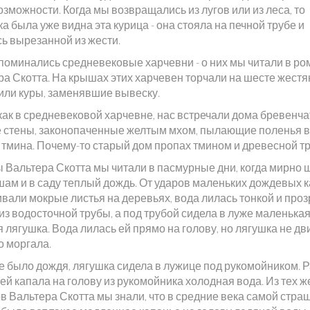
зможности. Когда мы возвращались из лугов или из леса, то
а была уже видна эта курица - она стояла на печной трубе и
сь вырезанной из жести.
поминались средневековые харчевни - о них мы читали в ро
ра Скотта. На крышах этих харчевен торчали на шесте жест
 или куры, заменявшие вывеску.
 как в средневековой харчевне, нас встречали дома бревенч
 стены, законопаченные желтым мхом, пылающие поленья в
 тмина. Почему-то старый дом пропах тмином и древесной тр
 Вальтера Скотта мы читали в пасмурные дни, когда мирно 
шам и в саду теплый дождь. От ударов маленьких дождевых 
ивали мокрые листья на деревьях, вода лилась тонкой и про
из водосточной трубы, а под трубой сидела в луже маленька
 лягушка. Вода лилась ей прямо на голову, но лягушка не дв
о моргала.
е было дождя, лягушка сидела в лужице под рукомойником. Р
ей капала на голову из рукомойника холодная вода. Из тех ж
в Вальтера Скотта мы знали, что в средние века самой стра