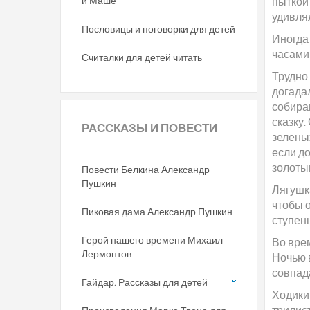
и Маше
пыткой
удивля
Пословицы и поговорки для детей
Иногда
часами 
Считалки для детей читать
Трудно 
догадал
собира
сказку.
РАССКАЗЫ
И ПОВЕСТИ
зелены
если д
золоты
Повести Белкина Александр
Пушкин
Лягушка
чтобы о
Пиковая дама Александр Пушкин
ступен
Герой нашего времени Михаил
Во вре
Лермонтов
Ночью в
совпад
Гайдар. Рассказы для детей
Ходики
трилист