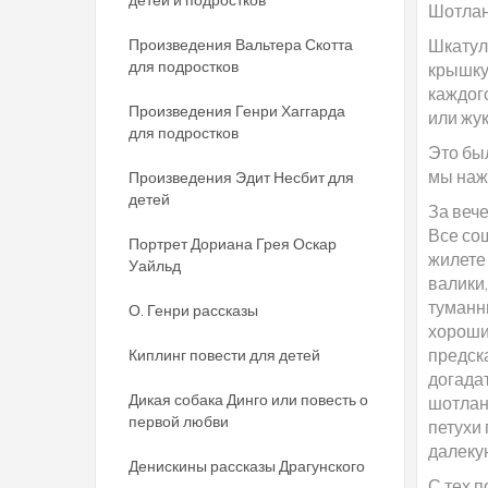
Шотлан
Произведения Вальтера Скотта
Шкатул
для подростков
крышку
каждог
Произведения Генри Хаггарда
или жук
для подростков
Это бы
мы нажи
Произведения Эдит Несбит для
детей
За веч
Все со
Портрет Дориана Грея Оскар
жилете
Уайльд
валики,
туманны
О. Генри рассказы
хороши
предска
Киплинг повести для детей
догадат
Дикая собака Динго или повесть о
шотланд
первой любви
петухи 
далеку
Денискины рассказы Драгунского
С тех 