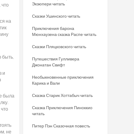
Экзюпери читать
 что
Сказки Ушинского читать
ся на
тик
Приключения барона
шину
Мюнхаузена сказка Распе читать
Сказки Пляцковского читать
 быть,
Путешествия Гулливера
Джонатан Свифт
з и
Необыкновенные приключения
в
Карика и Вали
ее была
Сказка Старик Хоттабыч читать
лку.
Сказка Приключения Пиноккио
 что
читать
стоять
Питер Пэн Сказочная повесть
м, не