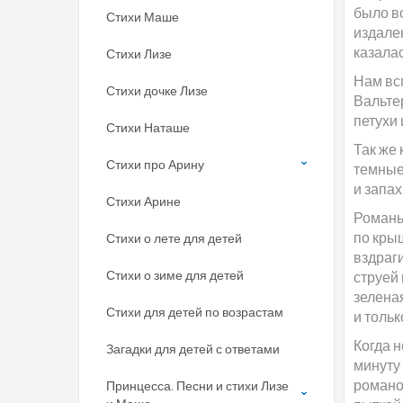
было во
Стихи Маше
издалек
казала
Стихи Лизе
Нам вс
Стихи дочке Лизе
Вальте
петухи
Стихи Наташе
Так же
Стихи про Арину
темные
и запах
Стихи Арине
Романы
по кры
Стихи о лете для детей
вздраг
Стихи о зиме для детей
струей 
зеленая
Стихи для детей по возрастам
и тольк
Когда н
Загадки для детей с ответами
минуту 
романо
Принцесса. Песни и стихи Лизе