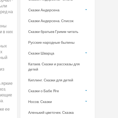
были
Сказки Андерсена
еред на
Сказки Андерсена. Список
ужны
и в них
Сказки братьев Гримм читать
Русские народные былины
нных
ых
Сказки Шварца
нный
Катаев. Сказки и рассказы для
 из
детей
Киплинг. Сказки для детей
 яркие
оз,
Сказки о Бабе Яге
рающие
а.
Носов. Сказки
ке ее
Аленький цветочек. Сказка