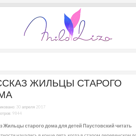
ССКАЗ ЖИЛЬЦЫ СТАРОГО
МА
иковано: 30 апреля 2017
отров: 9844
з Жильцы старого дома для детей Паустовский читать
тности начались в конце лета, когда в старом деревенском 