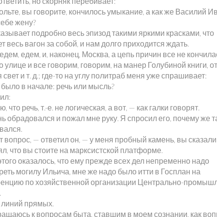
ответить, но скорняк перебивает:
ольте, вы говорите, кончилось умыкание, а как же Василий И
себе жену?
казывает подробно весь эпизод такими яркими красками, что
т весь вагон за собой, и нам долго приходится ждать.
едем, едем, и, наконец, Москва, а цепь причин все не кончила
 улице и все говорим, говорим, на манер Голубиной книги, о
 свет и т. д.; где-то на углу политраб меня уже спрашивает:
 было в начале: речь или мысль?
ил:
, что речь, т.-е. не логическая, а вот, — как галки говорят.
ь обрадовался и пожал мне руку. Я спросил его, почему же т
вался.
т вопрос, — ответил он, — у меня пробный камень, вы сказали 
ял, что вы стоите на марксистской платформе.
того оказалось, что ему прежде всех дел непременно надо
еть могилу Ильича, мне же надо было итти в Госплан на
енцию по хозяйственной организации Центрально-промыш
.
 линий прямых.
ращаюсь к вопросам быта, ставшим в моем сознании, как во