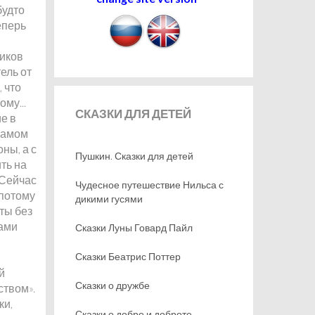
будто
еперь
виков
ель от
, что
му...
СКАЗКИ
ДЛЯ ДЕТЕЙ
е в
 самом
оны, а с
Пушкин. Сказки для детей
ть на
 Сейчас
Чудесное путешествие Нильса с
 потому
дикими гусями
ты без
тами
Сказки Луны Говард Пайл
Сказки Беатрис Поттер
й
Сказки о дружбе
ством».
ки,
Сказки о добре и доброте