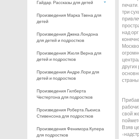
Гайдар. Рассказы для детей
печати.
три су
Произведения Марка Твена для
привлеч
детей
простр
над ор
Произведения Джека Лондона
конечно
для детей и подростков
Москво
огромн
Произведения Жюля Верна для
детей и подростков
центра
других
Произведения Андре Лори для
основн
детей и подростков
страны
Произведения Гилберта
Честертона для подростков
Прибав
рабочи
Произведения Роберта Льюиса
свой ж
Стивенсона для подростков
поймет
Взяв це
Произведения Фенимора Купера
«надстр
для подростков