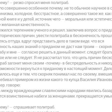
чему? — резко спросил меня политраб.
ло совершенно особенное почему, не то обычное научное в
низма, холодное, бесстрастное, а совершенно такое же, как 
ой книге и у детей, источник чего — моральная или эстетичес
 желанная качественность.
ужился терпением ученого и решил, заключив вопрос о прид
торических причин, увести политраба в бесконечность прошл
ясь оттуда, вдруг представить дело в таком виде, что вся
пность наших знаний о приданом не даст нам троим — скорня
абу и мне — согласно решить в данный момент, следует брат
е или не следует. Я не рассчитал того, что цепь причин беск
раб загонит меня своим «почему» в беспредельность и никог
озможности вернуться к приданому в настоящий момент. Дел
илось еще и тем, что скорняк понимал нас по-своему, вмеши
ребивал примером из жизни какого-то купца Василия Иванови
ер, говорю:
а между враждующими славянскими народами явились база
тся воинственные набеги за женщинами, прекращается умы
чему? — спрашивает политраб.