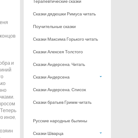
Терапевтические сказки
Сказки дядюшки Римуса читать
меня
Поучительные сказки
 концов
Сказки Максима Горького читать
Сказки Алексея Толстого
обра и
Сказки Андерсена. Читать
линий
го
Сказки Андерсена
ько
нно
Сказки Андерсена. Список
чками.
Сказки братьев Гримм читать
опросом
 Теперь
о иное,
Русские народные былины
хозяин
Сказки Шварца
—