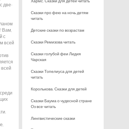
Хармс. Сказки для детей читать
с две-
Сказки про фею на ночь детям
читать
планом
? Вам,
Детские сказки по возрастам
й с
Сказки Ремизова читать
ом всей
Сказки голубой феи Лидия
отив
Чарская
ляется
 всей
Сказки Топелиуса для детей
читать
Королькова. Сказки для детей
 среди
ющих
Сказки Баума о чудесной стране
Оз все читать
ти.
Лингвистические сказки
е,