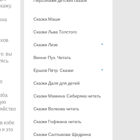
Персонажи детских сказок
кажу,
жна
Сказка Маше
Сказки Льва Толстого
хов.
Сказки Лизе
о: вы
Винни-Пух. Читать
уясь
Ершов Пётр. Сказки
ю:
Сказки Даля для детей
зба,
Сказки Мамина-Сибиряка читать
кую
зяйство
Сказки Волкова читать
Сказки Гофмана читать
в избе
 я это
Сказки Салтыкова-Щедрина