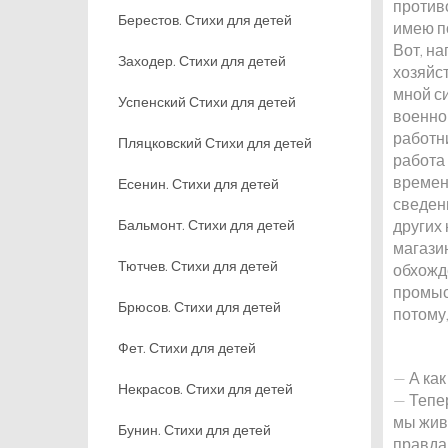
против
Берестов. Стихи для детей
имею по
Вот, н
Заходер. Стихи для детей
хозяйс
мной си
Успенский Стихи для детей
военно
работни
Пляцковский Стихи для детей
работа 
времен
Есенин. Стихи для детей
сведен
Бальмонт. Стихи для детей
других 
магази
Тютчев. Стихи для детей
обхожде
промыс
Брюсов. Стихи для детей
потому,
Фет. Стихи для детей
— А как
Некрасов. Стихи для детей
— Тепер
мы живе
Бунин. Стихи для детей
правда,