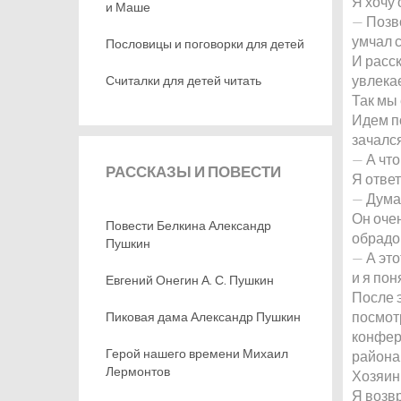
Я хочу 
и Маше
— Позв
умчал 
Пословицы и поговорки для детей
И расс
увлекае
Считалки для детей читать
Так мы 
Идем по
зачался
— А что
РАССКАЗЫ
И ПОВЕСТИ
Я ответ
— Думаю
Он очен
Повести Белкина Александр
обрадо
Пушкин
— А это
и я пон
Евгений Онегин А. С. Пушкин
После э
посмотр
Пиковая дама Александр Пушкин
конфер
Герой нашего времени Михаил
района
Лермонтов
Хозяин
Я возв