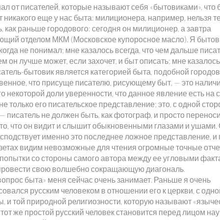
ал от писателей, которые называют себя «бытовиками», что 
т никакого еще у нас быта: милиционера, например, нельзя т
, как раньше городового: сегодня он милиционер, а завтра
ющий отделом МКМ (Московское купоросное масло). Я быто
когда не понимал; мне казалось всегда, что чем дальше писат
ем он лучше может, если захочет, и быт описать; мне казалось
атель-бытовик является категорией быта, подобной городово
венное, что присуще писателю, рисующему быт, — это наличи
го некоторой доли уверенности, что данное явление есть на
 не только его писательское представление; это, с одной стор
— писатель не должен быть, как фотограф, и просто переноси
 то, что он видит и слышит обыкновенными глазами и ушами.
господствует именно это последнее ложное представление, и
азетах видим невозможные для чтения огромные точные отче
 попытки со стороны самого автора между ее угловыми фак
провести свою волшебно сокращающую диагональ.
вопрос быта» меня сейчас очень занимает. Раньше я очень
овался русским человеком в отношении его к церкви, с одно
ы, и той природной религиозности, которую называют «языче
тот же простой русский человек становится перед лицом нау