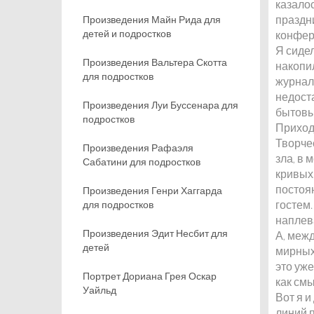
казало
праздн
Произведения Майн Рида для
детей и подростков
конфер
Я сидел
Произведения Вальтера Скотта
накопил
для подростков
журнала
недост
Произведения Луи Буссенара для
бытовы
подростков
Приход
Творче
Произведения Рафаэля
зла, в 
Сабатини для подростков
кривых
постоян
Произведения Генри Хаггарда
гостем.
для подростков
наплев
Произведения Эдит Несбит для
А, меж
детей
мирных
это уже
Портрет Дориана Грея Оскар
как см
Уайльд
Вот я и
линий 