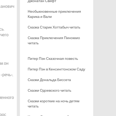
Джонатан Свифт
ванович
Необыкновенные приключения
Карика и Вали
Сказка Старик Хоттабыч читать
сь.
тчего
Сказка Приключения Пиноккио
читать
Питер Пэн Сказочная повесть
ак он
Питер Пэн в Кенсингтонском Саду
«речь»,
Сказки Дональда Биссета
Сказки Одоевского читать
ленного
Сказки короткие на ночь детям
читать
прос