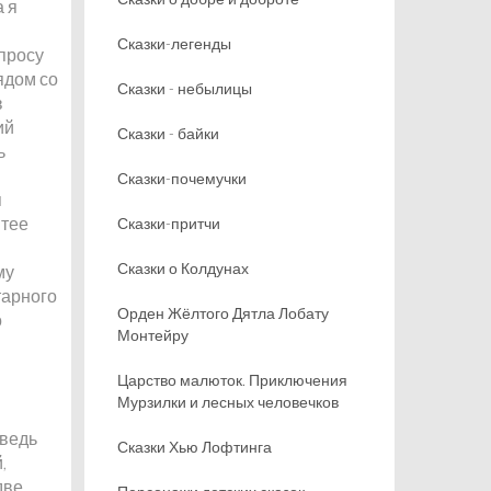
а я
Сказки-легенды
опросу
ядом со
Сказки - небылицы
в
ий
Сказки - байки
ь
Сказки-почемучки
я
итее
Сказки-притчи
Сказки о Колдунах
му
тарного
Орден Жёлтого Дятла Лобату
о
Монтейру
Царство малюток. Приключения
Мурзилки и лесных человечков
 ведь
Сказки Хью Лофтинга
,
две