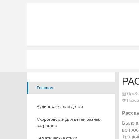
РА
Главная
Опубл
Просм
Аудиосказки для детей
Расска
Скороговорки для детей разных
Было в
возрастов
вопрос
Троцкий
Тематические стихи