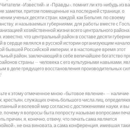
 Читатели «Известий» и «Правды», помнит ли кто-нибудь из ва
хие заметки, притом помещенные на последней странице, о
ении ученых десяти стран, каждой, как Бельгия, по своему
анству, и называемых губерниями, для работы вместе с Гос
ганизацией хозяйственной жизни всего центрального района
, известно, что центральный район в составе десяти губерни
й в сердце являлся в русской истории организующим начал
ой бывшей Российской империи, и в настоящее время этот
льный район, заключающий в себе величайшее богатство пр
 районов страны — человека с его культурными навыками, яв
ым в деле грядущего восстановления производительных сил
?
ьте к этому отмеченное мною «бытовое явление» — наличие
х, крестьян, служащих очень большого числа лиц, определя
еланный и волевой мир согласно с достижениями науки, и вы
е, почему я вопросы быта попросту называю вопросами печа
пь причин, я, конечно, отвечу, что печать сама является
ойкой», не она виновата, а сама конференция, имевшая таки