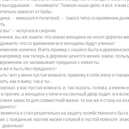
 выгадываем — понимаете? Темное наше дело, и все, я вам с
ительно зависит от бабы.
ина, — вмешался политраб, — такого типа со временем дол
ть.
о вы? — испугался скорняк.
онечно, вы же знаете, что новая женщина не носит дорогих ме
 думаете, что со временем все женщины будут ученые?
еменем, конечно. Взять пример с нашего быта и деревенског
 например, как теперь в деревне ценится жених, какое, польз
временем, он заламывает приданое с невесты.
к же и быть без приданого?
ыть? вот у меня пустая комната, привожу к себе жену и говор
ть, как я живу, так и ты...
орошо, у вас пустая комната, и, так сказать, голова, а ежели и
и прочее, а женщина у печи и на скотный двор ходит, и я вся
лжен завести для совместной жизни, то как же я стану на хо
иданого?
 момента я стал решительно на защиту хозяйственного быта 
и, с приданым, против жизни головой в пустой комнате, знаю
— довольно!