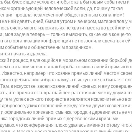
сь бы, блестящие условия, чтобы стать бытовым событием и
иком организующей человеческой воли; да, почему такая
енция прошла незамеченной общественным сознанием?
 на ней девять дней, бывая утром и вечером, материалов у 
ось очень много, изложить их не хватит места во всей книге
; моя задача теперь — только выяснить, какие же в конце-то
атки в организации конференции не позволили сделаться ей
м событием и общественным праздником.
ится начать издалека.
ский процесс, являющийся в моральном сознании борьбой д
моем сознании является как борьба хозяина линий прямых и 
. Известно, например, что хозяин прямых линий местом свое
ного пребывания избрал науку, а в искусстве он бывает тол
 Там, в искусстве, засел хозяин линий кривых, и ему соверше
ать, что прямая есть кратчайшее расстояние между двумя то
ду тем, успех всякого творчества является исключительно в
 добрососедских отношений между этими двумя хозяевами.
 и официально признано: смычка города и деревни есть не чт
ычка городских линий прямых с деревенскими кривыми.
 думаю, что конференция плохо удалась именно потому, что 
прямых, Москва, несколько подавлял хозяина линий кривых 