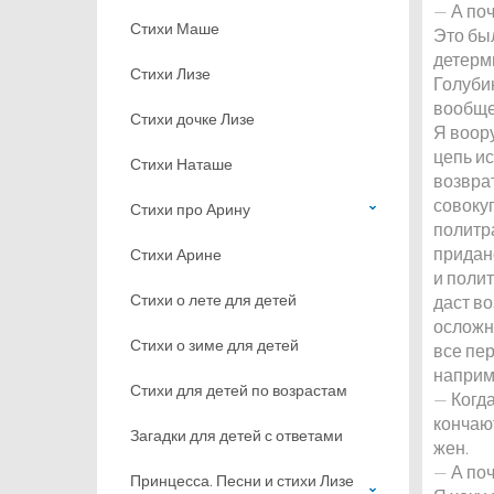
— А по
Стихи Маше
Это бы
детерми
Стихи Лизе
Голубин
вообще
Стихи дочке Лизе
Я воор
цепь ис
Стихи Наташе
возврат
совоку
Стихи про Арину
политр
придано
Стихи Арине
и полит
Стихи о лете для детей
даст в
осложн
Стихи о зиме для детей
все пе
наприм
Стихи для детей по возрастам
— Когд
кончаю
Загадки для детей с ответами
жен.
— А по
Принцесса. Песни и стихи Лизе