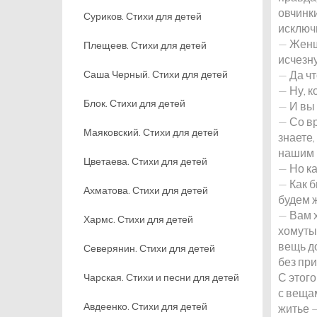
овчинки
Суриков. Стихи для детей
исключ
— Женщ
Плещеев. Стихи для детей
исчезну
Саша Черный. Стихи для детей
— Да чт
— Ну, к
Блок. Стихи для детей
— И вы
— Со вр
Маяковский. Стихи для детей
знаете,
нашим 
Цветаева. Стихи для детей
— Но ка
— Как б
Ахматова. Стихи для детей
будем жи
— Вам х
Хармс. Стихи для детей
хомуты 
вещь до
Северянин. Стихи для детей
без пр
С этого
Чарская. Стихи и песни для детей
с вещам
Авдеенко. Стихи для детей
житье 