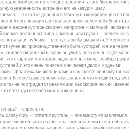
оставляемой религии; в существовании такого бытового тип
лную уверенность, встречаю его на каждом шагу...
апример, — я ехал из деревни в Москву на конференцию по в
твенной организации центрально-промышленной области; р
дел в вагоне кустарь-скорняк, напротив — молодой человек 
й форме, восточного типа, армянин или грузин — политическ
к, остальная публика — все кустари-башмачники. У меня ест
по изучению производственного быта кустарей, и я, не теряя
и, занялся скорняком и скоро выудил у него ценные для мен
ия, что скорняки, изготовляющие ценные меха, вообще разв
кустарей, и это очень понятно: они имеют дело с модными
нами, с франтихами-женщинами и научаются особому тонко
нию. В то же самое время, оказывается, что ни один вид кус
ла так не пострадал от революции, как скорняческий, именн
 что в те годы исчезла модная женщина.
 теперь? — спросил я.
ь, славу богу, — ответил кустарь, — понемногу оправляемся,
м исключительно от бабы! она загуляла, и мы с ней; соболей
 еще мало, но каракуль пошел, а ведь мы от каждого сака по 