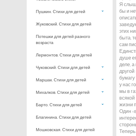
Я слыш
бы и не
Пушкин. Стихи для детей
описать
Жуковский. Стихи для детей
заведу
этих ни
Потешки для детей разного
быта, т
возраста
сам пис
Единст
Лермонтов. Стихи для детей
душе е
деле, а
Чуковский. Стихи для детей
другой 
бумагу
Маршак. Стихи для детей
у нас 
мы в г
Михалков. Стихи для детей
всякой
жизни 
Барто. Стихи для детей
Один «
Благинина. Стихи для детей
интерес
сторон
Мошковская. Стихи для детей
Теперь 