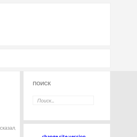
ПОИСК
сказал,
change site version