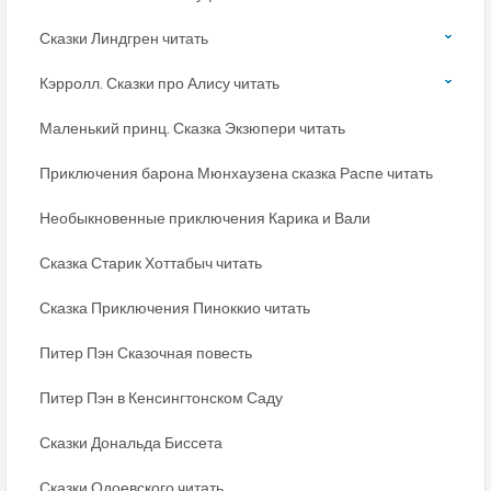
Сказки Линдгрен читать
Кэрролл. Сказки про Алису читать
Маленький принц. Сказка Экзюпери читать
Приключения барона Мюнхаузена сказка Распе читать
Необыкновенные приключения Карика и Вали
Сказка Старик Хоттабыч читать
Сказка Приключения Пиноккио читать
Питер Пэн Сказочная повесть
Питер Пэн в Кенсингтонском Саду
Сказки Дональда Биссета
Сказки Одоевского читать