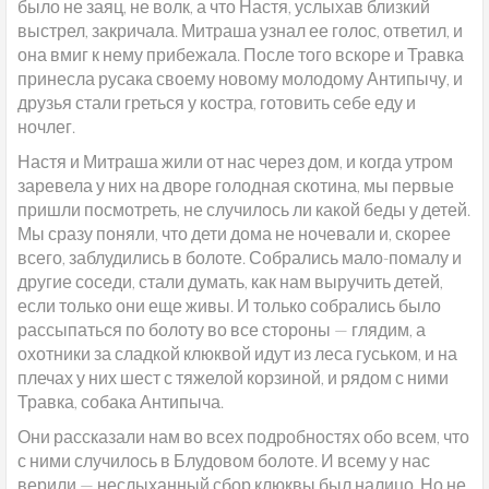
было не заяц, не волк, а что Настя, услыхав близкий
выстрел, закричала. Митраша узнал ее голос, ответил, и
она вмиг к нему прибежала. После того вскоре и Травка
принесла русака своему новому молодому Антипычу, и
друзья стали греться у костра, готовить себе еду и
ночлег.
Настя и Митраша жили от нас через дом, и когда утром
заревела у них на дворе голодная скотина, мы первые
пришли посмотреть, не случилось ли какой беды у детей.
Мы сразу поняли, что дети дома не ночевали и, скорее
всего, заблудились в болоте. Собрались мало-помалу и
другие соседи, стали думать, как нам выручить детей,
если только они еще живы. И только собрались было
рассыпаться по болоту во все стороны — глядим, а
охотники за сладкой клюквой идут из леса гуськом, и на
плечах у них шест с тяжелой корзиной, и рядом с ними
Травка, собака Антипыча.
Они рассказали нам во всех подробностях обо всем, что
с ними случилось в Блудовом болоте. И всему у нас
верили — неслыханный сбор клюквы был налицо. Но не