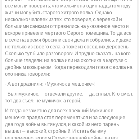
все могли поверить, что мальчик на одиннадцатом году
жизни мог убить старого хитрого волка. Однако
несколько человек из тех, кто поверил, с веревкой и
большими санками отправились на указанное место и
вскоре привезли мертвого Серого помещика. Тогда все
в селе на время бросили свои дела и собрались, и даже
не только из своего села, а тоже из соседних деревень.
Сколько тут было разговоров! И трудно сказать, на кого
больше глядели: на волка или на охотника в картузе с
двойным козырьком. Когда переводили глаза с волка на
охотника, говорили:
- А вот дразнили: «Мужичок в мешочке»!
- Был мужичок, — отвечали другие, — да сплыл. Кто смел,
тот два съел: не мужичок, а герой.
И тогда незаметно для всех прежний Мужичок в
мешочке правда стал переменяться и за следующие
два года войны вытянулся, и какой из него парень
вышел — высокий, стройный. И стать бы ему
непременно героем Отечественной войны, да вот