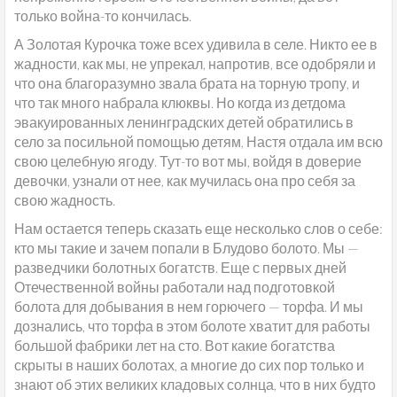
только война-то кончилась.
А Золотая Курочка тоже всех удивила в селе. Никто ее в
жадности, как мы, не упрекал, напротив, все одобряли и
что она благоразумно звала брата на торную тропу, и
что так много набрала клюквы. Но когда из детдома
эвакуированных ленинградских детей обратились в
село за посильной помощью детям, Настя отдала им всю
свою целебную ягоду. Тут-то вот мы, войдя в доверие
девочки, узнали от нее, как мучилась она про себя за
свою жадность.
Нам остается теперь сказать еще несколько слов о себе:
кто мы такие и зачем попали в Блудово болото. Мы —
разведчики болотных богатств. Еще с первых дней
Отечественной войны работали над подготовкой
болота для добывания в нем горючего — торфа. И мы
дознались, что торфа в этом болоте хватит для работы
большой фабрики лет на сто. Вот какие богатства
скрыты в наших болотах, а многие до сих пор только и
знают об этих великих кладовых солнца, что в них будто