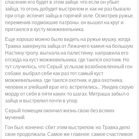
спасение его будет в этом зайце, что если он убьет
зайца, то огонь добудет выстрелом и, как не раз бывало
при отце, испечет зайца в горячей золе. Осмотрев ружье,
переменив подмокшие патроны, он вышел на круг и
притаился в кусту можжевельника.
Еще хорошо можно было видеть на ружье мушку, когда
Травка завернула зайца от Лежачего камня на большую
Настину тропу, выгнала на палестинку, направила его
отсюда на куст можжевельника, где таился охотник. Но
тут случилось, что Серый, услыхав возобновленный гон
собаки, выбрал себе как раз тот самый куст
можжевельника, где таился охотник, и два охотника,
человек и злейший враг его, встретились... Увидев серую
морду от себя в пяти каких-то шагах, Митраша забыл о
зайце и выстрелил почти в упор.
Серый помещик окончил жизнь свою без всяких
мучений.
Гон был, конечно, сбит этим выстрелом, но Травка дело
свое продолжала. Самое же главное, самое счастливое