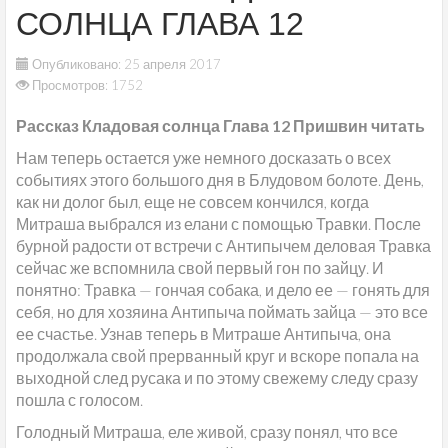
СОЛНЦА ГЛАВА 12
Опубликовано: 25 апреля 2017
Просмотров: 1752
Рассказ Кладовая солнца Глава 12 Пришвин читать
Нам теперь остается уже немного досказать о всех
событиях этого большого дня в Блудовом болоте. День,
как ни долог был, еще не совсем кончился, когда
Митраша выбрался из елани с помощью Травки. После
бурной радости от встречи с Антипычем деловая Травка
сейчас же вспомнила свой первый гон по зайцу. И
понятно: Травка — гончая собака, и дело ее — гонять для
себя, но для хозяина Антипыча поймать зайца — это все
ее счастье. Узнав теперь в Митраше Антипыча, она
продолжала свой прерванный круг и вскоре попала на
выходной след русака и по этому свежему следу сразу
пошла с голосом.
Голодный Митраша, еле живой, сразу понял, что все