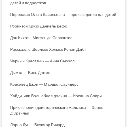
детей и подростков
Перовская Ольга Васильевна ― произведения для детей
Робинзон Крузо Даниель Дефо
Дон Кихот – Мигель де Сервантес
Рассказы о Шерлоке Холмсе Конан Дойл
Черный Красавчик ― Анна Сьюэлл
Дымка ― Виль Джемс
Красавец Джой ― Маршал Саундерс
Хайди, или Волшебная долина ― Йоханна Спири
Приключения доисторического мальчика ― Эрнест
д’Эрвильи
Лорна Дун — Блэкмор Ричард