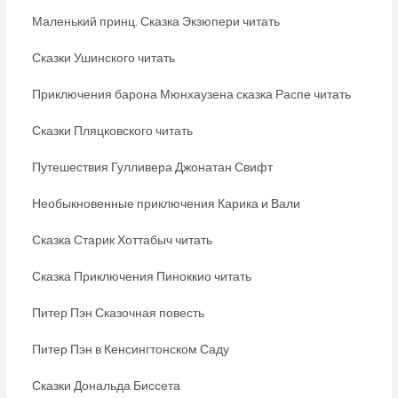
Маленький принц. Сказка Экзюпери читать
Сказки Ушинского читать
Приключения барона Мюнхаузена сказка Распе читать
Сказки Пляцковского читать
Путешествия Гулливера Джонатан Свифт
Необыкновенные приключения Карика и Вали
Сказка Старик Хоттабыч читать
Сказка Приключения Пиноккио читать
Питер Пэн Сказочная повесть
Питер Пэн в Кенсингтонском Саду
Сказки Дональда Биссета