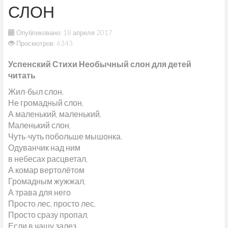
СЛОН
Опубликовано: 18 апреля 2017
Просмотров: 6343
Успенский Стихи Необычный слон для детей
читать
Жил-был слон,
Не громадный слон,
А маленький, маленький,
Маленький слон,
Чуть-чуть побольше мышонка.
Одуванчик над ним
в небесах расцветал,
А комар вертолётом
Громадным жужжал,
А трава для него
Просто лес, просто лес,
Просто сразу пропал,
Если в чащу залез.