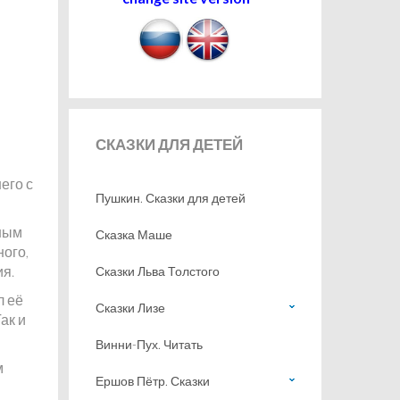
СКАЗКИ
ДЛЯ ДЕТЕЙ
его с
Пушкин. Сказки для детей
йным
Сказка Маше
ного,
ия.
Сказки Льва Толстого
л её
Сказки Лизе
Так и
Винни-Пух. Читать
м
Ершов Пётр. Сказки