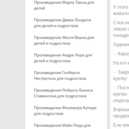
Произведения Марка Твена для
У этог
детей
животны
Произведения Джека Лондона
Слон в
для детей и подростков
левую з
понадоб
Произведения Жюля Верна для
детей и подростков
Художни
— Кара
Произведения Андре Лори для
детей и подростков
На его
— Закр
Произведения Гилберта
куртку!
Честертона для подростков
— Посто
Произведения Роберта Льюиса
куртка:
Стивенсона для подростков
сюда ку
Произведения Фенимора Купера
Воришк
для подростков
проделк
Еле-ел
Произведения Майн Рида для