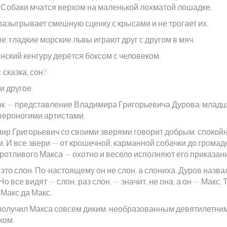
. Собаки мчатся верхом на маленькой лохматой лошадке.
разыгрывает смешную сценку с крысами и не трогает их.
, гладкие морские львы играют друг с другом в мяч.
нский кенгуру дерётся боксом с человеком.
: сказка, сон?
ни другое.
рк — представление Владимира Григорьевича Дурова-младш
твероногими артистами.
ир Григорьевич со своими зверями говорит добрым, споко
. И все звери — от крошечной, карманной собачки до громад
ротливого Макса — охотно и весело исполняют его приказан
это слон. По-настоящему он не слон, а слониха. Дуров назва
Но все видят — слон; раз слон, — значит, не она, а он — Макс. 
Макс да Макс.
получил Макса совсем диким, необразованным девятилетни
ком.