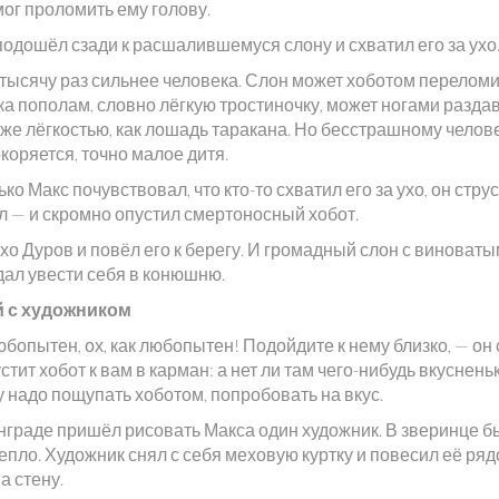
мог проломить ему голову.
подошёл сзади к расшалившемуся слону и схватил его за ухо
 тысячу раз сильнее человека. Слон может хоботом перелом
а пополам, словно лёгкую тростиночку, может ногами раздав
 же лёгкостью, как лошадь таракана. Но бесстрашному челов
коряется, точно малое дитя.
ько Макс почувствовал, что кто-то схватил его за ухо, он струс
л — и скромно опустил смертоносный хобот.
ухо Дуров и повёл его к берегу. И громадный слон с виноват
дал увести себя в конюшню.
 с художником
бопытен, ох, как любопытен! Подойдите к нему близко, — он
стит хобот к вам в карман: а нет ли там чего-нибудь вкуснень
 надо пощупать хоботом, попробовать на вкус.
нграде пришёл рисовать Макса один художник. В зверинце б
епло. Художник снял с себя меховую куртку и повесил её ряд
а стену.