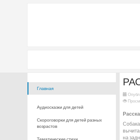
РА
Главная
Опубл
Просм
Аудиосказки для детей
Расска
Скороговорки для детей разных
Собака
возрастов
вычита
на зад
Тематические стихи