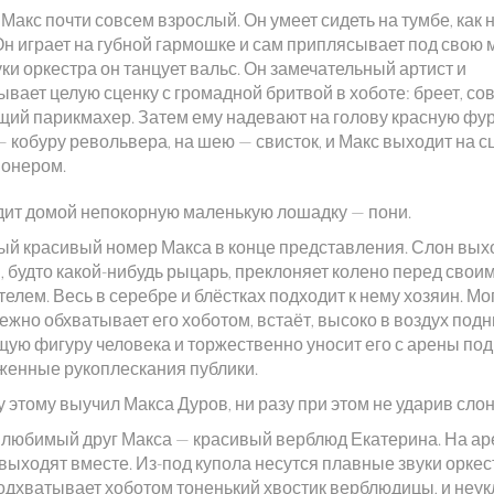
Макс почти совсем взрослый. Он умеет сидеть на тумбе, как 
Он играет на губной гармошке и сам приплясывает под свою 
ки оркестра он танцует вальс. Он замечательный артист и
вает целую сценку с громадной бритвой в хоботе: бреет, со
щий парикмахер. Затем ему надевают на голову красную фур
— кобуру револьвера, на шею — свисток, и Макс выходит на с
онером.
дит домой непокорную маленькую лошадку — пони.
ый красивый номер Макса в конце представления. Слон вых
, будто какой-нибудь рыцарь, преклоняет колено перед свои
елем. Весь в серебре и блёстках подходит к нему хозяин. Мо
ежно обхватывает его хоботом, встаёт, высоко в воздух под
щую фигуру человека и торжественно уносит его с арены под
женные рукоплескания публики.
 этому выучил Макса Дуров, ни разу при этом не ударив слон
любимый друг Макса — красивый верблюд Екатерина. На ар
выходят вместе. Из-под купола несутся плавные звуки оркес
одхватывает хоботом тоненький хвостик верблюдицы, и неу