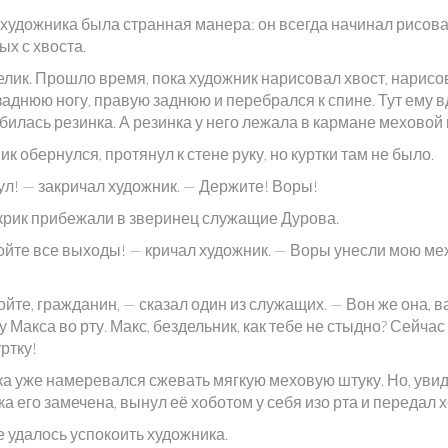
о художника была странная манера: он всегда начинал рисов
х с хвоста.
елик. Прошло время, пока художник нарисовал хвост, нарисо
аднюю ногу, правую заднюю и перебрался к спине. Тут ему в
илась резинка. А резинка у него лежала в кармане меховой 
к обернулся, протянул к стене руку, но куртки там не было.
ул! — закричал художник. — Держите! Воры!
 крик прибежали в зверинец служащие Дурова.
ойте все выходы! — кричал художник. — Воры унесли мою м
йте, гражданин, — сказал один из служащих. — Вон же она, 
 у Макса во рту. Макс, бездельник, как тебе не стыдно? Сейчас
ртку!
а уже намеревался сжевать мягкую меховую штуку. Но, увид
а его замечена, вынул её хоботом у себя изо рта и передал х
е удалось успокоить художника.