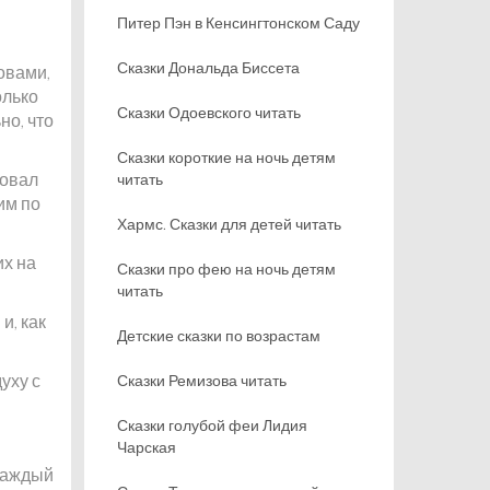
Питер Пэн в Кенсингтонском Саду
Сказки Дональда Биссета
овами,
олько
Сказки Одоевского читать
но, что
Сказки короткие на ночь детям
вовал
читать
им по
Хармс. Сказки для детей читать
их на
Сказки про фею на ночь детям
читать
и, как
Детские сказки по возрастам
духу с
Сказки Ремизова читать
Сказки голубой феи Лидия
Чарская
 Каждый