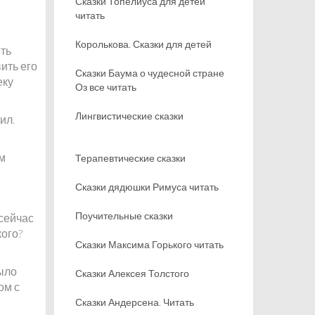
Сказки Топелиуса для детей
читать
.
Королькова. Сказки для детей
ить
ить его
Сказки Баума о чудесной стране
еку
Оз все читать
Лингвистические сказки
ил.
ым
Терапевтические сказки
Сказки дядюшки Римуса читать
Поучительные сказки
 сейчас
кого?
Сказки Максима Горького читать
ыло
Сказки Алексея Толстого
ом с
Сказки Андерсена. Читать