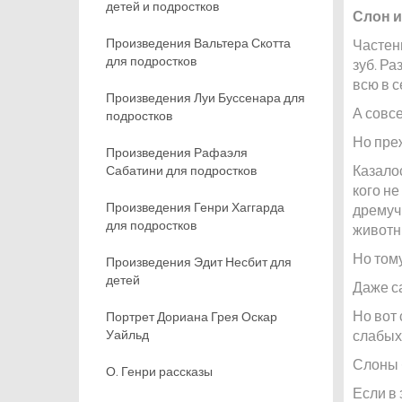
детей и подростков
Слон 
Произведения Вальтера Скотта
Частень
для подростков
зуб. Ра
всю в с
Произведения Луи Буссенара для
А совсе
подростков
Но пре
Произведения Рафаэля
Казалос
Сабатини для подростков
кого н
Произведения Генри Хаггарда
дремуч
для подростков
животн
Но тому
Произведения Эдит Несбит для
детей
Даже с
Но вот
Портрет Дориана Грея Оскар
Уайльд
слабых,
Слоны 
О. Генри рассказы
Если в 