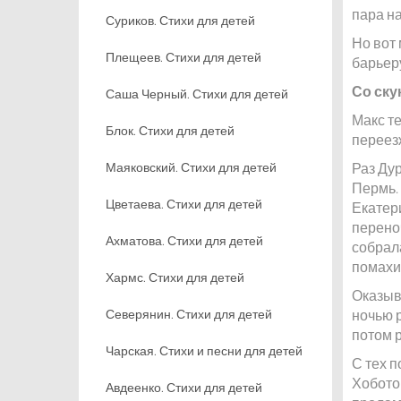
пара н
Суриков. Стихи для детей
Но вот 
Плещеев. Стихи для детей
барьер
Со ску
Саша Черный. Стихи для детей
Макс те
Блок. Стихи для детей
переезж
Маяковский. Стихи для детей
Раз Ду
Пермь. 
Цветаева. Стихи для детей
Екатери
переноч
Ахматова. Стихи для детей
собрал
помахи
Хармс. Стихи для детей
Оказыва
Северянин. Стихи для детей
ночью 
потом 
Чарская. Стихи и песни для детей
С тех п
Хоботом
Авдеенко. Стихи для детей