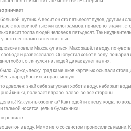
ывает пол. Прямо жить не может без Екатерины!
зорничает
большой шутник. А весит он сто пятьдесят пудов, другими сл
 две с половиной тысячи килограммов, примерно, значит, ст
лько весит толпа людей человек в пятьдесят. Так неудивитель
 у него несколько тяжеловесные.
дловске повели Макса купаться. Макс зашёл в воду, почувст
 свободе и развеселился. Он опустил хобот в воду, пошарил 
днял хобот, оглянулся на людей да как дунет на них!
т было! Дождь песку, град камешков картечью осыпали стоящ
. Весь народ бросился врассыпную.
то доволен: знай себе запускает хобот в воду, набирает воды 
рной кишки, поливает вправо, влево, во все стороны.
 делать? Как унять озорника? Как подойти к нему, когда по воз
 и галькой носятся целые булыжники?
ов решился.
вошёл он в воду. Мимо него со свистом проносились камни.