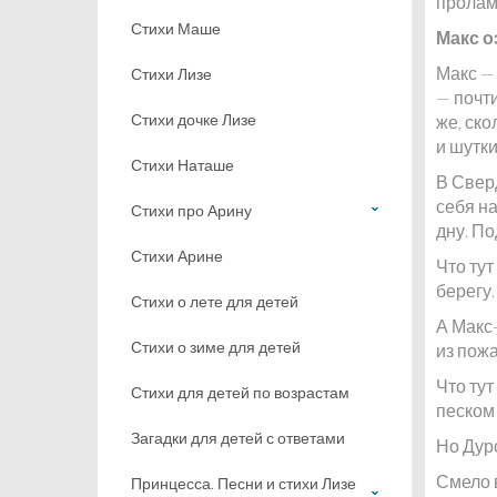
пролам
Стихи Маше
Макс о
Макс — 
Стихи Лизе
— почти
Стихи дочке Лизе
же, ско
и шутки
Стихи Наташе
В Свер
себя на
Стихи про Арину
дну. По
Стихи Арине
Что ту
берегу
Стихи о лете для детей
А Макс-
Стихи о зиме для детей
из пожа
Что тут
Стихи для детей по возрастам
песком
Загадки для детей с ответами
Но Дур
Смело 
Принцесса. Песни и стихи Лизе