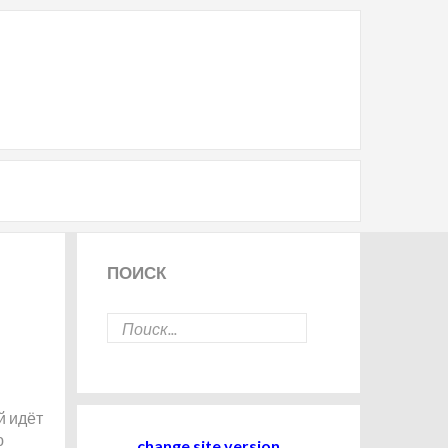
ПОИСК
й идёт
ю
change site version