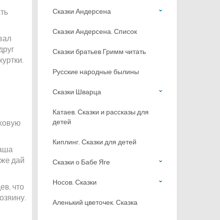
ать
Сказки Андерсена
Сказки Андерсена. Список
вал
друг
Сказки братьев Гримм читать
куртки.
Русские народные былины
Сказки Шварца
Катаев. Сказки и рассказы для
детей
еховую
Киплинг. Сказки для детей
ваша
 же дай
Сказки о Бабе Яге
Носов. Сказки
ев, что
озяину.
Аленький цветочек. Сказка