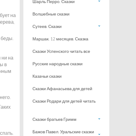
Шарль Перро. Сказки
Волшебные сказки
бует на
дерева,
Сутеев. Сказки
 беды.
Маршак. 12 месяцев. Сказка
Сказки Успенского читать все
 ни на
Русские народные сказки
ы в
ечным
Казачьи сказки
Сказки Афанасьева для детей
него.
Сказки Родари для детей читать
Таких
Сказки братьев Гримм
Бажов Павел. Уральские сказки
спать.