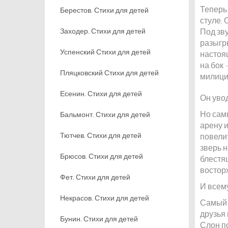
Теперь 
Берестов. Стихи для детей
стуле. 
Заходер. Стихи для детей
Под зву
разыгры
Успенский Стихи для детей
настоя
на бок 
Пляцковский Стихи для детей
милици
Есенин. Стихи для детей
Он уво
Но сам
Бальмонт. Стихи для детей
арену и
Тютчев. Стихи для детей
повелит
зверь н
Брюсов. Стихи для детей
блестя
востор
Фет. Стихи для детей
И всему
Некрасов. Стихи для детей
Самый 
друзья 
Бунин. Стихи для детей
Слон п