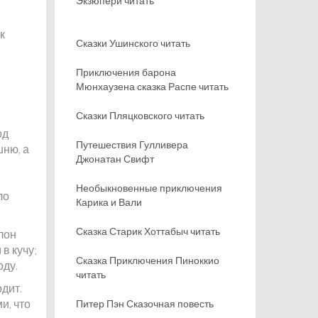
Экзюпери читать
к
Сказки Ушинского читать
Приключения барона
Мюнхаузена сказка Распе читать
Сказки Пляцковского читать
од
Путешествия Гулливера
шню, а
Джонатан Свифт
Необыкновенные приключения
ло
Карика и Вали
Сказка Старик Хоттабыч читать
лон
в кучу;
Сказка Приключения Пиноккио
оду.
читать
одит.
и, что
Питер Пэн Сказочная повесть