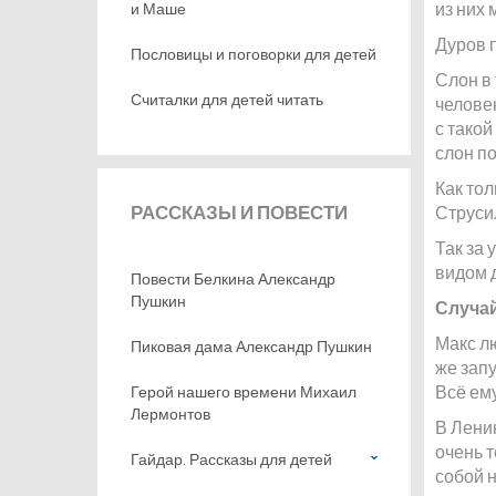
из них 
и Маше
Дуров 
Пословицы и поговорки для детей
Слон в
Считалки для детей читать
человек
с такой
слон по
Как тол
РАССКАЗЫ
И ПОВЕСТИ
Струси
Так за 
видом 
Повести Белкина Александр
Пушкин
Случай
Макс лю
Пиковая дама Александр Пушкин
же запу
Всё ему
Герой нашего времени Михаил
Лермонтов
В Лени
очень т
Гайдар. Рассказы для детей
собой н