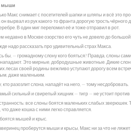
и мыши
ко Макс снимает с посетителей шапки и шляпы и всё это про
з он вырвал из рук какого-то франта дорогую трость чёрного 
еребре. В один миг переломил её и тоже отправил в рот.
м недавно в Москве озорство его чуть не довело до большой
жде надо рассказать про удивительный страх Макса.
ь бы, — громадному слону кого бояться? Правда, слоны сами
е нападают. Это мирные, добродушные животные. Дикие слон
их лесах своей родины вежливо уступают дорогу всем встр
ым, даже маленьким.
, кто разозлит слона, нападёт на него, — тому несдобровать.
амый сильный и свирепый хищник — тигр — не устоит против 
 странность: все слоны боятся маленьких слабых зверюшек. 
 что даже кошка с ними легко справляется.
боятся мышей и крыс.
зверинец проберутся мыши и крысы, Макс ни за что не ляжет 