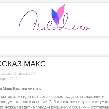
ССКАЗ МАКС
иковано: 15 апреля 2017
отров: 7707
з Макс Бианки читать
-математик сидит на парте и решает задачи на сложение и
ние, умножение и деление. Собака-охотник с ружьём и сумко
них ножках, ведёт на поводке крошечную собачку — охотничь