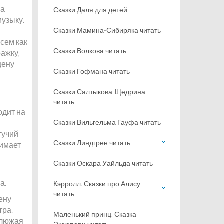
на
Сказки Даля для детей
музыку.
Сказки Мамина-Сибиряка читать
всем как
Сказки Волкова читать
ажку,
цену
Сказки Гофмана читать
Сказки Салтыкова-Щедрина
читать
одит на
м
Сказки Вильгельма Гауфа читать
гучий
Сказки Линдгрен читать
нимает
Сказки Оскара Уайльда читать
а.
Кэрролл. Сказки про Алису
читать
ену
тра.
Маленький принц. Сказка
клюжая