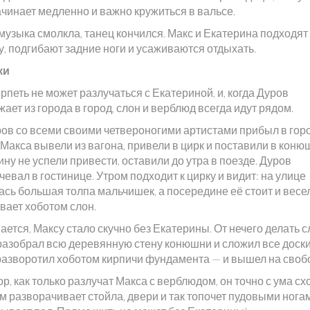
ачинает медленно и важно кружиться в вальсе.
музыка смолкла, танец кончился. Макс и Екатерина подходят 
у, подгибают задние ноги и усаживаются отдыхать.
ки
рпеть не может разлучаться с Екатериной, и, когда Дуров
ает из города в город, слон и верблюд всегда идут рядом.
ров со всеми своими четвероногими артистами прибыл в гор
Макса вывели из вагона, привели в цирк и поставили в коню
ну не успели привести, оставили до утра в поезде. Дуров
евал в гостинице. Утром подходит к цирку и видит: на улице
ась большая толпа мальчишек, а посередине её стоит и весе
вает хоботом слон.
ется, Максу стало скучно без Екатерины. От нечего делать с
разобрал всю деревянную стену конюшни и сложил все доски 
разворотил хоботом кирпичи фундамента — и вышел на своб
ор, как только разлучат Макса с верблюдом, он точно с ума сх
 разворачивает стойла, двери и так топочет пудовыми ногам