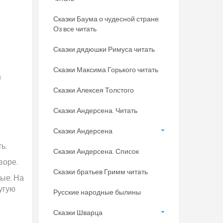
Сказки Баума о чудесной стране
Оз все читать
Сказки дядюшки Римуса читать
Сказки Максима Горького читать
а
Сказки Алексея Толстого
Сказки Андерсена. Читать
Сказки Андерсена
ь.
Сказки Андерсена. Список
воре.
Сказки братьев Гримм читать
ные. На
ругую
Русские народные былины
Сказки Шварца