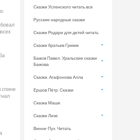
Сказки Успенского читать все
о:
Русские народные сказки
ебовал
 всех
Сказки Родари для детей читать
Сказки братьев Гримм
ба
Бажов Павел. Уральские сказки
Бажова
Сказки. Агафонова Алла
к спине
Ершов Пётр. Сказки
огнал
Сказка Маше
Сказки Лизе
Винни-Пух. Читать
а