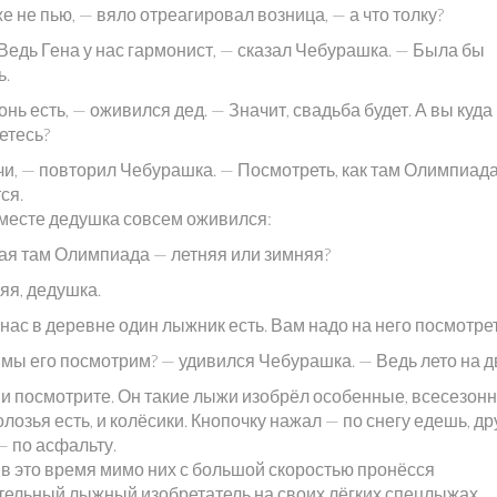
е не пью, — вяло отреагировал возница, — а что толку?
 Ведь Гена у нас гармонист, — сказал Чебурашка. — Была бы
ь.
нь есть, — оживился дед. — Значит, свадьба будет. А вы куда
етесь?
чи, — повторил Чебурашка. — Посмотреть, как там Олимпиад
ся.
 месте дедушка совсем оживился:
кая там Олимпиада — летняя или зимняя?
яя, дедушка.
 нас в деревне один лыжник есть. Вам надо на него посмотрет
 мы его посмотрим? — удивился Чебурашка. — Ведь лето на д
к и посмотрите. Он такие лыжи изобрёл особенные, всесезон
олозья есть, и колёсики. Кнопочку нажал — по снегу едешь, д
— по асфальту.
 в это время мимо них с большой скоростью пронёсся
тельный лыжный изобретатель на своих лёгких спецлыжах.