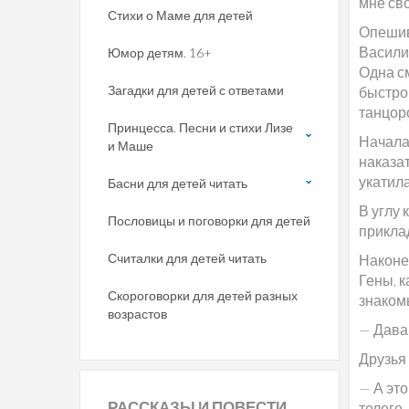
мне сво
Стихи о Маме для детей
Опешив
Васили
Юмор детям. 16+
Одна с
Загадки для детей с ответами
быстрог
танцор
Принцесса. Песни и стихи Лизе
Началас
и Маше
наказат
укатила
Басни для детей читать
В углу 
Пословицы и поговорки для детей
прикла
Считалки для детей читать
Наконец
Гены, к
Скороговорки для детей разных
знакомы
возрастов
— Давай
Друзья 
— А эт
РАССКАЗЫ
И ПОВЕСТИ
телеге.