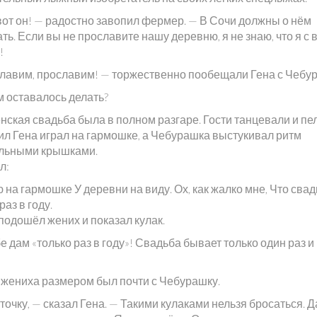
вот он! — радостно завопил фермер. — В Сочи должны о нём
ь. Если вы не прославите нашу деревню, я не знаю, что я с 
!
лавим, прославим! — торжественно пообещали Гена с Чебу
м оставалось делать?
ская свадьба была в полном разгаре. Гости танцевали и пел
ил Гена играл на гармошке, а Чебурашка выстукивал ритм
льными крышками.
л:
 на гармошке У деревни на виду. Ох, как жалко мне, Что сва
раз в году.
подошёл жених и показал кулак.
е дам «только раз в году»! Свадьба бывает только один раз и
у жениха размером был почти с Чебурашку.
очку, — сказал Гена. — Такими кулаками нельзя бросаться. 