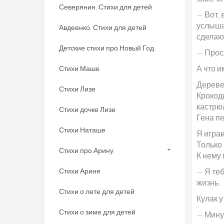
Северянин. Стихи для детей
— Вот, 
услышат
Авдеенко. Стихи для детей
сделаю
Детские стихи про Новый Год
— Прос
А что и
Стихи Маше
Деревен
Стихи Лизе
Крокод
кастрю
Стихи дочке Лизе
Гена пе
Стихи Наташе
Я играю
Только 
Стихи про Арину
К нему 
Стихи Арине
— Я теб
жизнь.
Стихи о лете для детей
Кулак 
Стихи о зиме для детей
— Минут