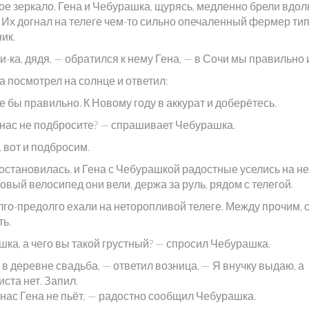
ое зеркало. Гена и Чебурашка, щурясь, медленно брели вдол
. Их догнал на телеге чем-то сильно опечаленный фермер ти
ик.
-ка, дядя, — обратился к нему Гена, — в Сочи мы правильно
а посмотрел на солнце и ответил:
 бы правильно. К Новому году в аккурат и доберётесь.
 нас не подбросите? — спрашивает Чебурашка.
, вот и подбросим.
остановилась, и Гена с Чебурашкой радостные уселись на не
вый велосипед они вели, держа за руль, рядом с телегой.
лго-предолго ехали на неторопливой телеге. Между прочим, 
ть.
ка, а чего вы такой грустный? — спросил Чебурашка.
 в деревне свадьба, — ответил возница. — Я внучку выдаю, а
ста нет. Запил.
 нас Гена не пьёт, — радостно сообщил Чебурашка.