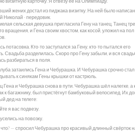
ю визитную карточку. Я отвезу её на Олимпиаду.
ший жених достал из пиджака визитку. На ней было написан
й Николай - передовик.
мелая сельская девушка пригласила Гену на танец. Танец тр
о вращения, и Гена своим хвостом, как косой, уложил на пол
ов.
ь потасовка. Кто-то заступался за Гену, кто-то пытался его
ь. Свадьба разделилась. Скоро про Гену забыли, и вся свадь
сь разбираться в поля.
клуба затаились Гена и Чебурашка. И Чебурашка срочно стал
дывать к синякам Гены крышки от кастрюль.
 Гена и Чебурашка снова в пути. Чебурашка шёл налегке, а 
ак к багажнику, был пристёгнут бамбуковый велосипед. Их д
й дед на телеге:
те я вас подвезу.
уселись на повозку.
о что? — спросил Чебурашка про красивый длинный свёрток н