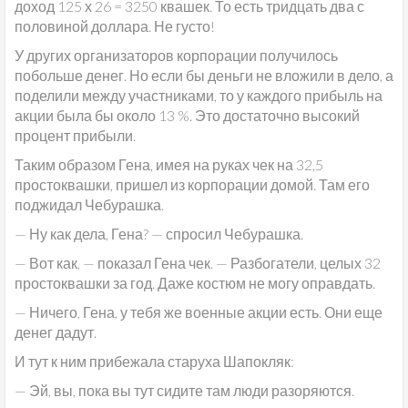
доход 125 х 26 = 3250 квашек. То есть тридцать два с
половиной доллара. Не густо!
У других организаторов корпорации получилось
побольше денег. Но если бы деньги не вложили в дело, а
поделили между участниками, то у каждого прибыль на
акции была бы около 13 %. Это достаточно высокий
процент прибыли.
Таким образом Гена, имея на руках чек на 32,5
простоквашки, пришел из корпорации домой. Там его
поджидал Чебурашка.
— Ну как дела, Гена? — спросил Чебурашка.
— Вот как, — показал Гена чек. — Разбогатели, целых 32
простоквашки за год. Даже костюм не могу оправдать.
— Ничего, Гена, у тебя же военные акции есть. Они еще
денег дадут.
И тут к ним прибежала старуха Шапокляк:
— Эй, вы, пока вы тут сидите там люди разоряются.