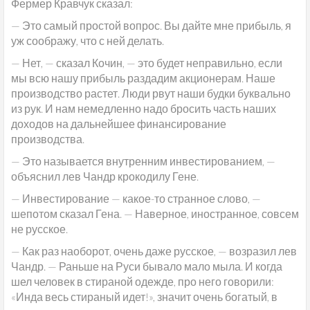
Фермер Кравчук сказал:
— Это самый простой вопрос. Вы дайте мне прибыль, я
уж соображу, что с ней делать.
— Нет, — сказал Кочин, — это будет неправильно, если
мы всю нашу прибыль раздадим акционерам. Наше
производство растет. Люди рвут наши будки буквально
из рук. И нам немедленно надо бросить часть наших
доходов на дальнейшее финансирование
производства.
— Это называется внутренним инвестированием, —
объяснил лев Чандр крокодилу Гене.
— Инвестирование — какое-то странное слово, —
шепотом сказал Гена. — Наверное, иностранное, совсем
не русское.
— Как раз наоборот, очень даже русское, — возразил лев
Чандр. — Раньше на Руси бывало мало мыла. И когда
шел человек в стираной одежде, про него говорили:
«Инда весь стираный идет!», значит очень богатый, в