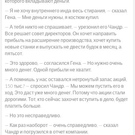
которого вкладывают деньги.
— Я не хочу внутреннего инда-весь-стирания, — сказал
Гена. — Мне деньги нужны, я костюм купил.
— А тебя никто не спрашивает, — урезонил его Чандр. —
Все решает совет директоров. Он хочет направить
прибыль на расширение производства, хочет купить
новые станки и выпускать не двести будок в месяц, а
пятьсот.
— Это здорово, — согласился Гена. — Но нужно очень
много денег. Одной прибыли не хватит.
— А помнишь, у нас оставался нетронутый запас акций,
150 тыс.? — спросил Чандр. — Мы можем пустить его в
ход. Это даст уже много денег. Потому что акции стали
дорогими. Тот, кто сейчас захочет вступить в дело, будет
платить больше.
— Но это несправедливо.
— Как раз наоборот — очень справедливо, — сказал
Чандр и погрузился в отчет компании.