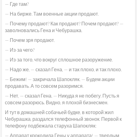
— Где там?
— На бирже. Там военные акции продают.
— Почему продают? Как продают? Почем продают? —
заволновались Гена и Чебурашка.
— Почем зря продают.
— Из-за чего?
— Из-за того, что вокруг сплошное разоружение.
— Надо же, — сказал Гена, — и так плохо, и так плохо.
— Бежим! — закричала Шапокляк. — Будем акции
продавать. А то совсем разоримся.
— Нет, — сказал Гена. — Никуда я не побегу. Пусть я
совсем разорюсь. Видно, я плохой бизнесмен.
И тут в домашней собачьей будке, в которой жил
Чебурашка, раздался телефонный звонок. Первой к
телефону подбежала старуха Шапокляк:
— Аппарат крокодила Гены у аппарата! — твердым