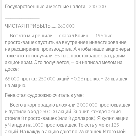
Государственные и местные налоги…240.000
___________________
ЧИСТАЯ ПРИБЫЛЬ……260.000
— Вот что мы решили, — сказал Кочин. — 195 тыс.
простоквашек пустить на внутреннее инвестирование,
на расширение производства. А чтобы наши акционеры
тоже что-то получили, 65 тыс. простоквашек раздадим
акционерам. Это получается, — он написал мелом на
доске:
65 000 прсткв.: 250 000 акций = 0,26 прсткв. = 26 квашек
на акцию.
Гена стал судорожно считать в уме:
— Всего в корпорацию вложили 2 000 000 простоквашек
и пустили в ход 250 000 акций. Значит, каждая акция
стоила 8 простоквашек (или 8 долларов). Я купил акции
у Чандра на 1000 простоквашек. То есть у меня 125
акций. На каждую акцию дают по 26 квашек. Итого мой