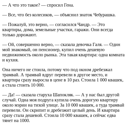
— А что это такое? — спросил Гена.
— Все, что без колесиков, — объяснил знаток Чебурашка.
— Пожалуй, это верно, — согласился Чандр. — Это
квартиры, дома, земельные участки, гаражи. Они всегда
только дорожают.
— Ой, совершенно верно, — сказала девочка Галя. — Один
мой знакомый, он пенсионер, купил очень дешевую
недвижимость около рынка. Эта такая квартира: одна комната
и кухня.
Она ничего не стоила, потому что под окном дребезжал
трамвай. А трамвай вдруг перевели в другое место, и
квартира сразу выросла в цене в 10 раз. Стоила 1 000 квашек,
а стала стоить 10 000.
— Да! — сказала старуха Шапокляк. — А у нас был другой
случай. Одна моя подруга купила очень дорогую квартиру
около мэрии на тихой улице. За 10 000 квашек, а туда трамвай
перевели. Он скрипит и дребезжит целый день. И квартира
сразу стала дешевой. Стоила 10 000 квашек, а сейчас едва
тянет на 1000.