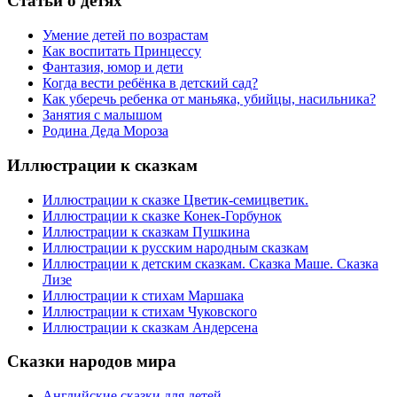
Статьи
о детях
Умение детей по возрастам
Как воспитать Принцессу
Фантазия, юмор и дети
Когда вести ребёнка в детский сад?
Как уберечь ребенка от маньяка, убийцы, насильника?
Занятия с малышом
Родина Деда Мороза
Иллюстрации
к сказкам
Иллюстрации к сказке Цветик-семицветик.
Иллюстрации к сказке Конек-Горбунок
Иллюстрации к сказкам Пушкина
Иллюстрации к русским народным сказкам
Иллюстрации к детским сказкам. Сказка Маше. Сказка
Лизе
Иллюстрации к стихам Маршака
Иллюстрации к стихам Чуковского
Иллюстрации к сказкам Андерсена
Сказки
народов мира
Английские сказки для детей