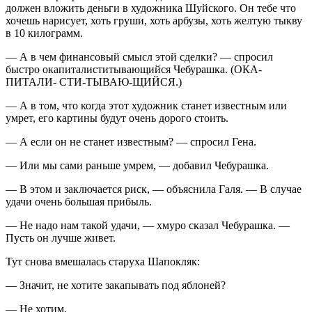
должен вложить деньги в художника Шуйского. Он тебе что
хочешь нарисует, хоть груши, хоть арбузы, хоть желтую тыкву
в 10 килограмм.
— А в чем финансовый смысл этой сделки? — спросил
быстро окапиталиститывающийся Чебурашка. (ОКА-
ПИТАЛИ- СТИ-ТЫВАЮ-ЩИЙСЯ.)
— А в том, что когда этот художник станет известным или
умрет, его картины будут очень дорого стоить.
— А если он не станет известным? — спросил Гена.
— Или мы сами раньше умрем, — добавил Чебурашка.
— В этом и заключается риск, — объяснила Галя. — В случае
удачи очень большая прибыль.
— Не надо нам такой удачи, — хмуро сказал Чебурашка. —
Пусть он лучше живет.
Тут снова вмешалась старуха Шапокляк:
— Значит, не хотите закапывать под яблоней?
— Не хотим.