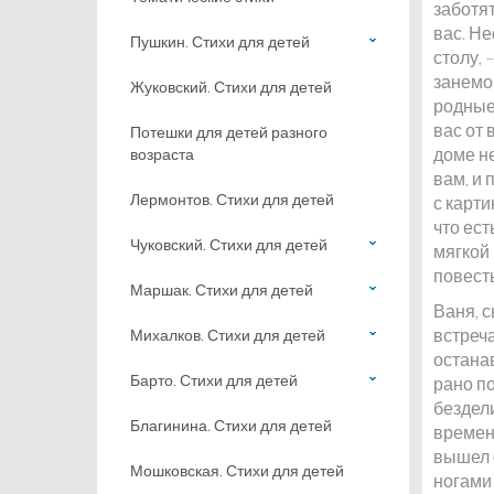
заботят
вас. Н
Пушкин. Стихи для детей
столу, 
занемог
Жуковский. Стихи для детей
родные,
вас от 
Потешки для детей разного
доме н
возраста
вам, и 
Лермонтов. Стихи для детей
с карти
что ест
Чуковский. Стихи для детей
мягкой 
повесть
Маршак. Стихи для детей
Ваня, с
встреча
Михалков. Стихи для детей
остана
Барто. Стихи для детей
рано п
бездел
Благинина. Стихи для детей
времени
вышел 
Мошковская. Стихи для детей
ногами