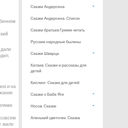
Сказки Андерсена
Сказки Андерсена. Список
обенном
Сказки братьев Гримм читать
ский
Русские народные былины
 дали
Сказки Шварца
одил,
Катаев. Сказки и рассказы для
детей
Киплинг. Сказки для детей
но и на
жание.
Сказки о Бабе Яге
елями;
Носов. Сказки
 совсем
Аленький цветочек. Сказка
, мало-