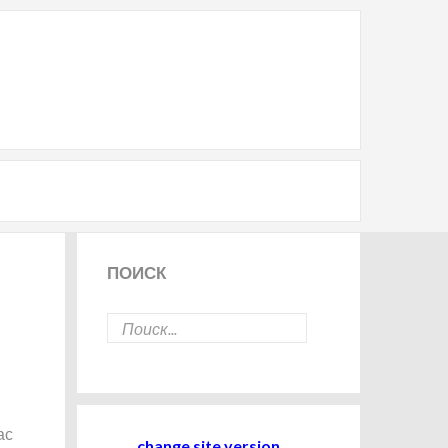
ПОИСК
ас
change site version