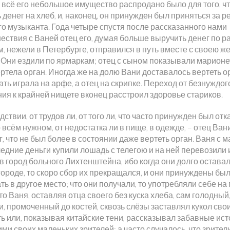
 всё его небольшое имущество распродано было для того, ч
 денег на хлеб, и, наконец, он принужден был приняться за 
го музыканта. Года четыре спустя после рассказанного нами
ествия с Ваней отец его, думая больше выручить денег по 
, нежели в Петербурге, отправился в путь вместе с своею ж
 Они ездили по ярмаркам; отец с сыном показывали марионе
ртела орган. Иногда же на долю Вани доставалось вертеть о
ать играла на арфе, а отец на скрипке. Переход от безнуждог
ния к крайней нищете вконец расстроил здоровье стариков.
ствии, от трудов ли, от того ли, что часто принужден был от
 всём нужном, от недостатка ли в пище, в одежде, – отец Вани
, что не был более в состоянии даже вертеть орган. Ваня с 
едние деньги купили лошадь с телегою и на ней перевозили 
в город больного Лихтенштейна, ибо когда они долго оставал
городе, то скоро сбор их прекращался, и они принуждены бы
ь в другое место; что они получали, то употребляли себе на
то Ваня, оставляя отца своего без куска хлеба, сам голодный
и, промоченный до костей, сквозь слёзы заставлял кукол сво
ь или, показывая китайские тени, рассказывал забавные ист
ми своих маленьких зрителей; а часто случалось, что зрител