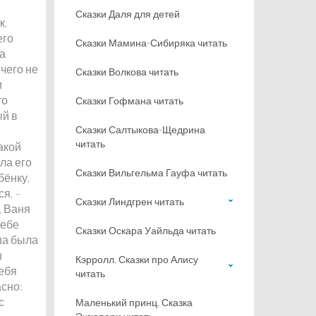
Сказки Даля для детей
к,
его
Сказки Мамина-Сибиряка читать
за
чего не
Сказки Волкова читать
и
то
Сказки Гофмана читать
ый в
Сказки Салтыкова-Щедрина
читать
акой
ла его
Сказки Вильгельма Гауфа читать
бёнку,
ся, –
Сказки Линдгрен читать
, Ваня
себе
Сказки Оскара Уайльда читать
ша была
ш
Кэрролл. Сказки про Алису
себя
читать
асно:
с
Маленький принц. Сказка