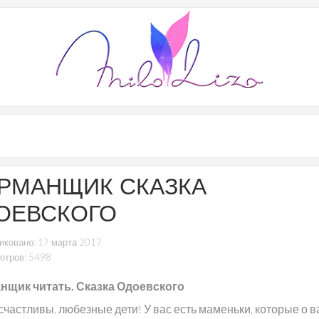
РМАНЩИК СКАЗКА
ОЕВСКОГО
иковано: 17 марта 2017
отров: 5498
щик читать. Сказка Одоевского
счастливы, любезные дети! У вас есть маменьки, которые о в