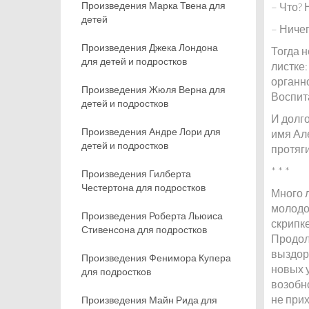
Произведения Марка Твена для
– Что? 
детей
– Ничег
Произведения Джека Лондона
Тогда 
для детей и подростков
листке:
органн
Произведения Жюля Верна для
Воспит
детей и подростков
И долг
Произведения Андре Лори для
имя Але
детей и подростков
протяги
* * *
Произведения Гилберта
Честертона для подростков
Много л
молодо
Произведения Роберта Льюиса
скрипк
Стивенсона для подростков
Продол
выздоро
Произведения Фенимора Купера
новых у
для подростков
возобн
не при
Произведения Майн Рида для