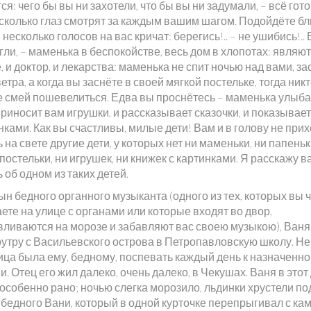
ся: чего бы вы ни захотели, что бы вы ни задумали, – всё гот
есколько глаз смотрят за каждым вашим шагом. Подойдёте бл
– несколько голосов на вас кричат: берегись!.. – не ушибись!..
ли, – маменька в беспокойстве, весь дом в хлопотах: являют
 и доктор, и лекарства: маменька не спит ночью над вами, з
ветра, а когда вы заснёте в своей мягкой постельке, тогда никт
е смей пошевелиться. Едва вы проснётесь – маменька улыба
приносит вам игрушки, и рассказывает сказочки, и показывае
нками. Как вы счастливы, милые дети! Вам и в голову не прих
ь на свете другие дети, у которых нет ни маменьки, ни папеньк
постельки, ни игрушек, ни книжек с картинками. Я расскажу в
 об одном из таких детей.
ын бедного органного музыканта (одного из тех, которых вы 
ете на улице с органами или которые входят во двор,
вливаются на морозе и забавляют вас своею музыкою), Ван
оутру с Васильевского острова в Петропавловскую школу. Не
ица была ему, бедному, поспевать каждый день к назначенн
. Отец его жил далеко, очень далеко, в Чекушах. Ваня в этот
особенно рано; ночью слегка морозило, льдинки хрустели по
 бедного Вани, который в одной курточке перепрыгивал с ка