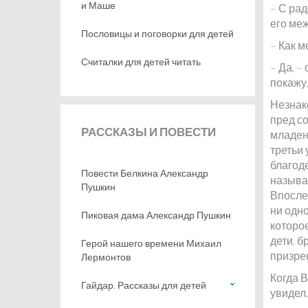
и Маше
– С рад
его ме
Пословицы и поговорки для детей
– Как м
Считалки для детей читать
– Да, –
покажу
Незнак
пред с
РАССКАЗЫ
И ПОВЕСТИ
младен
третьи
благод
Повести Белкина Александр
называю
Пушкин
Впослед
ни одно
Пиковая дама Александр Пушкин
которо
дети, 
Герой нашего времени Михаил
призрен
Лермонтов
Когда 
Гайдар. Рассказы для детей
увидел,