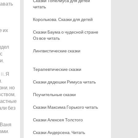
Сказки Топелиуса для детей
навать
читать
Королькова. Сказки для детей
е их
Сказки Баума о чудесной стране
Оз все читать
идел
Лингвистические сказки
 с
и,
Терапевтические сказки
I. Я
.
Сказки дядюшки Римуса читать
зни, но
вством,
Поучительные сказки
частные
Сказки Максима Горького читать
али без
Сказки Алексея Толстого
 Ваня
ами.
Сказки Андерсена. Читать