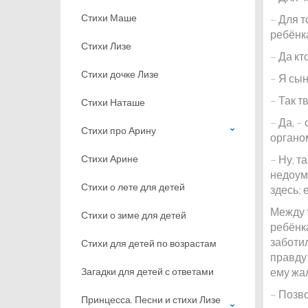
Стихи Маше
– Для т
ребёнк
Стихи Лизе
– Да кт
Стихи дочке Лизе
– Я сын
– Так т
Стихи Наташе
– Да, –
Стихи про Арину
органом
Стихи Арине
– Ну, т
недоуме
Стихи о лете для детей
здесь: 
Между 
Стихи о зиме для детей
ребёнка
заботи
Стихи для детей по возрастам
правду 
Загадки для детей с ответами
ему жал
– Позво
Принцесса. Песни и стихи Лизе