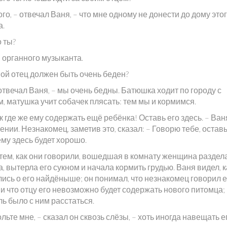
ого, – отвечал Ваня, – что мне одному не донести до дому это
а.
о ты?
 органного музыканта.
вой отец должен быть очень беден?
 отвечал Ваня, – мы очень бедны. Батюшка ходит по городу с
, матушка учит собачек плясать: тем мы и кормимся.
ак где же ему содержать ещё ребёнка! Оставь его здесь. – Ван
нии. Незнакомец, заметив это, сказал: – Говорю тебе, оставь
ему здесь будет хорошо.
тем, как они говорили, вошедшая в комнату женщина раздел
, вытерла его сукном и начала кормить грудью. Ваня видел, к
лись о его найдёныше; он понимал, что незнакомец говорил 
и что отцу его невозможно будет содержать нового питомца; 
ь было с ним расстаться.
льте мне, – сказал он сквозь слёзы, – хоть иногда навещать е