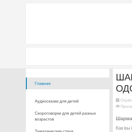
ША
Главная
ОД
Опубл
Аудиосказки для детей
Просм
Скороговорки для детей разных
Шарман
возрастов
Как вы 
Тематические стихи