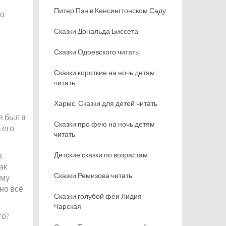
Питер Пэн в Кенсингтонском Саду
го
Сказки Дональда Биссета
Сказки Одоевского читать
Сказки короткие на ночь детям
читать
Хармс. Сказки для детей читать
я был в
Сказки про фею на ночь детям
 его
читать
а
Детские сказки по возрастам
ак
Сказки Ремизова читать
ему
но всё
Сказки голубой феи Лидия
Чарская
го?