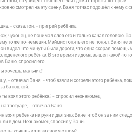
ойством, он увидел стоявшего близ дома сторожа, который
ровно смотрел на эту сцену. Ваня тотчас подошёл к нему с 
ка, – сказал он, – пригрей ребёнка.
ож, чухонец, не понимал слов его и только качал головою. В
ему то же по-немецки. Маймист опять его не понял. Ваня не з
 он видел, что минуты были дороги, что одна скорая помощь 
оледенелого ребёнка. В это время из дома вышел какой-то г
ев Ваню, спросил его:
ты хочешь, мальчик?
шу, – отвечал Ваня, – чтоб взяли и согрели этого ребёнка, пок
 за батюшкой.
е ты взял этого ребёнка? – спросил незнакомец.
 на тротуаре, – отвечал Ваня.
н взял ребёнка на руки и дал знак Ване, чтоб он за ним след
шли в дом. Незнакомец спросил у Вани:
его ты хочешь идти за своим отцом?