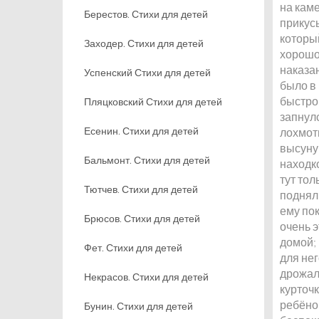
на каме
Берестов. Стихи для детей
прикусы
который
Заходер. Стихи для детей
хорошо,
наказан
Успенский Стихи для детей
было в
быстро 
Пляцковский Стихи для детей
запнулс
Есенин. Стихи для детей
лохмоть
высуну
Бальмонт. Стихи для детей
находко
тут тол
Тютчев. Стихи для детей
поднял 
ему пок
Брюсов. Стихи для детей
очень э
домой; 
Фет. Стихи для детей
для нег
дрожал 
Некрасов. Стихи для детей
курточк
ребёнок
Бунин. Стихи для детей