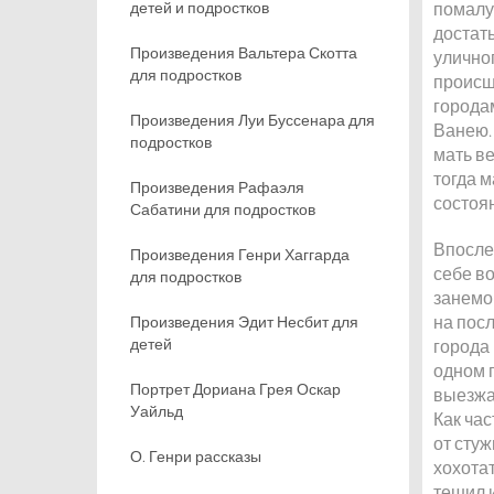
детей и подростков
помалу
достать
Произведения Вальтера Скотта
улично
для подростков
происш
городам
Произведения Луи Буссенара для
Ванею.
подростков
мать ве
тогда м
Произведения Рафаэля
состоя
Сабатини для подростков
Впослед
Произведения Генри Хаггарда
себе во
для подростков
занемог
на посл
Произведения Эдит Несбит для
детей
города 
одном 
Портрет Дориана Грея Оскар
выезжат
Уайльд
Как час
от стуж
О. Генри рассказы
хохотат
тешил и