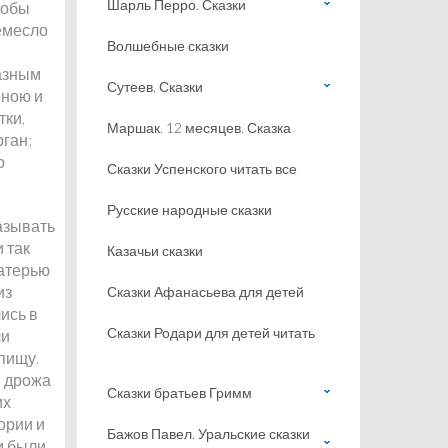
Шарль Перро. Сказки
тобы
ремесло
Волшебные сказки
разным
Сутеев. Сказки
еною и
тки,
Маршак. 12 месяцев. Сказка
рган;
о
Сказки Успенского читать все
Русские народные сказки
казывать
 так
Казачьи сказки
матерью
из
Сказки Афанасьева для детей
ись в
Сказки Родари для детей читать
ли
 пищу.
, дрожа
Сказки братьев Гримм
их
ории и
Бажов Павел. Уральские сказки
и были