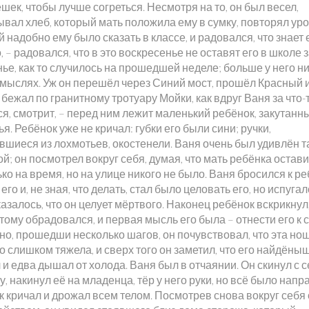
шек, чтобы лучше согреться. Несмотря на то, он был весел,
вал хлеб, который мать положила ему в сумку, повторял уро
 надобно ему было сказать в классе, и радовался, что знает 
 – радовался, что в это воскресенье не оставят его в школе 
ье, как то случилось на прошедшей неделе; больше у него ни
 мыслях. Уж он перешёл через Синий мост, прошёл Красный 
бежал по гранитному тротуару Мойки, как вдруг Ваня за что-
я, смотрит, – перед ним лежит маленький ребёнок, закутанн
я. Ребёнок уже не кричал: губки его были сини; ручки,
вшиеся из лохмотьев, окостенели. Ваня очень был удивлён т
й; он посмотрел вокруг себя, думая, что мать ребёнка остави
ько на время, но на улице никого не было. Ваня бросился к ре
его и, не зная, что делать, стал было целовать его, но испугал
азалось, что он целует мёртвого. Наконец ребёнок вскрикнул
тому обрадовался, и первая мысль его была – отнести его к 
но, прошедши несколько шагов, он почувствовал, что эта но
о слишком тяжела, и сверх того он заметил, что его найдёны
и едва дышал от холода. Ваня был в отчаянии. Он скинул с 
у, накинул её на младенца, тёр у него руки, но всё было напр
 кричал и дрожал всем телом. Посмотрев снова вокруг себя 