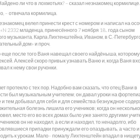
Найдено ли что в лохмотьях? – сказал незнакомец кормилице.
о, – отвечала кормилица.
незнакомец велел принести крест с номером и написал на ос
 «N 2332 младенца, принесённого 7 ноября 18.. года сыном
ого музыканта, Карла Лихтенштейна, Иваном, в С.-Петербург
ательный дом» и проч.
о еще после того Ваня навещал своего найдёныша, которому
ксей. Алексей скоро привык узнавать Ваню и, когда Ваня вх
вал к нему свои ручонки.
ет протекло с тех пор. Надобно вам сказать, что отец Вани в
сти был музыкальным учителем; он давал уроки на фортепиа
е и тем добывал для себя и для семейства безнуждное содер
жительная болезнь лишила его учеников; когда он несколько
вел, место его во всех домах было уже занято другими учит
чеников он не находил, а если и находил, то ненадолго, ибо
овлявшиеся припадки принуждали его опаздывать, а часто и
ходить к урокам. Мало– помалу Лихтенштейн впадал в нищету