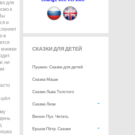
ово для
изко к
 Вы
ся и
аслоняет
о в
ется
СКАЗКИ
ДЛЯ ДЕТЕЙ
т книжки
одит,
и, ни
Пушкин. Сказки для детей
ам
Сказка Маше
часто
Сказки Льва Толстого
я шёл
Сказки Лизе
ому
Винни-Пух. Читать
 день
д
Ершов Пётр. Сказки
мешка