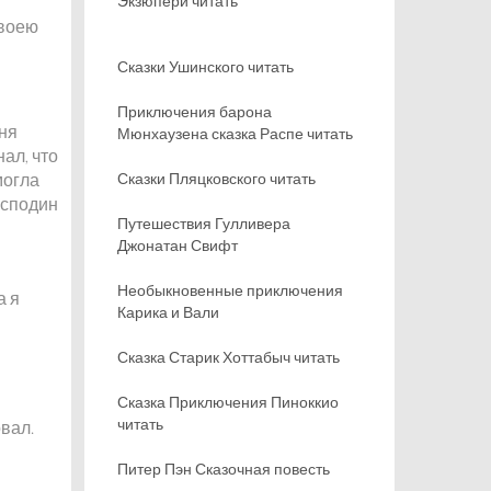
Экзюпери читать
своею
Сказки Ушинского читать
Приключения барона
аня
Мюнхаузена сказка Распе читать
нал, что
могла
Сказки Пляцковского читать
осподин
Путешествия Гулливера
Джонатан Свифт
Необыкновенные приключения
а я
Карика и Вали
Сказка Старик Хоттабыч читать
Сказка Приключения Пиноккио
читать
овал.
Питер Пэн Сказочная повесть