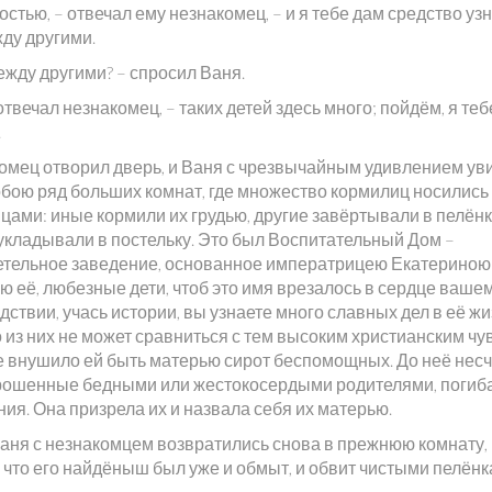
остью, – отвечал ему незнакомец, – и я тебе дам средство уз
жду другими.
ежду другими? – спросил Ваня.
 отвечал незнакомец, – таких детей здесь много; пойдём, я теб
.
омец отворил дверь, и Ваня с чрезвычайным удивлением ув
обою ряд больших комнат, где множество кормилиц носились
цами: иные кормили их грудью, другие завёртывали в пелёнк
 укладывали в постельку. Это был Воспитательный Дом –
етельное заведение, основанное императрицею Екатериною I
 её, любезные дети, чтоб это имя врезалось в сердце вашем
ствии, учась истории, вы узнаете много славных дел в её жи
 из них не может сравниться с тем высоким христианским чу
е внушило ей быть матерью сирот беспомощных. До неё нес
брошенные бедными или жестокосердыми родителями, погиб
ия. Она призрела их и назвала себя их матерью.
Ваня с незнакомцем возвратились снова в прежнюю комнату,
 что его найдёныш был уже и обмыт, и обвит чистыми пелёнк