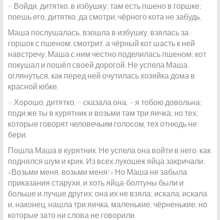
– Войди, дитятко, в избушку; там есть пшено в горшке;
поешь его, дитятко, да смотри, чёрного кота не забудь.
Маша послушалась, взошла в избушку, взялась за
горшок с пшеном, смотрит, а чёрный кот шасть к ней
навстречу. Маша с ним честно поделилась пшеном; кот
покушал и пошёл своей дорогой. Не успела Маша
оглянуться, как перед ней очутилась хозяйка дома в
красной юбке.
– Хорошо, дитятко, – сказала она, – я тобою довольна;
поди же ты в курятник и возьми там три яичка; но тех,
которые говорят человечьим голосом, тех отнюдь не
бери.
Пошла Маша в курятник. Не успела она войти в него, как
поднялся шум и крик. Из всех лукошек яйца закричали:
«Возьми меня, возьми меня!» Но Маша не забыла
приказания старухи, и хоть яйца-болтуны были и
больше и лучше других, она их не взяла; искала, искала
и, наконец, нашла три яичка, маленькие, чёрненькие, но
которые зато ни слова не говорили.