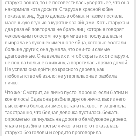
старуха вошла, то не посовестилась уверять её, что она
накормила кота досыта. Старуха в красной юбке
показала вид, будто далась в обман, и также послала
маленькую лгунью в курятник за яйцами. Хоть старуха и
два раза ей повторяла не брать яиц, которые говорят
человечьим голосом, но упрямица не послушалась и
выбрала из лукошек именно те яйца, которые болтали
больше других; она думала, что они-то и самые
драгоценные. Она взяла их и, чтоб скрыть их от старухи,
не пошла больше в хижину, а воротилась прямо домой.
Не успела она дойти до красного дерева, как
любопытство её взяло: не утерпела она и разбила
яичко.
Что же? Смотрит, ан яичко пусто. Хорошо, если б этим и
кончилось! Едва она разбила другое яичко, как из него
выскочила большая змея, встала на хвост и зашипела
так страшно, что бедная девочка пустилась бежать
опрометью, запнулась на дороге о бамбуковое дерево,
упала и разбила третье яичко; а из него показалась
старуха без головы и сердито проговорила: