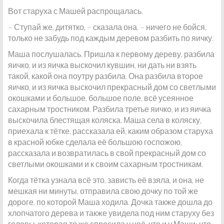
Вот старуха с Машей распрощалась.
– Ступай же, дитятко, – сказала она, – ничего не бойся,
только не забудь под каждым деревом разбить по яичку.
Маша послушалась. Пришла к первому дереву, разбила
яичко, и из яичка выскочил кувшин, ни дать ни взять
такой, какой она поутру разбила. Она разбила второе
яичко, и из яичка выскочил прекрасный дом со светлыми
окошками и большое, большое поле, всё усеянное
сахарным тростником. Разбила третье яичко, и из яичка
выскочила блестящая коляска. Маша села в коляску,
приехала к тётке, рассказала ей, каким образом старуха
в красной юбке сделала её большою госпожою,
рассказала и возвратилась в свой прекрасный дом со
светлыми окошками и к своим сахарным тростникам.
Когда тётка узнала всё это, зависть её взяла, и она, не
мешкая ни минуты, отправила свою дочку по той же
дороге, по которой Маша ходила. Дочка также дошла до
хлопчатого дерева и также увидела под ним старуху без
головы, которая то же спросила у неё, что и у Маши: что