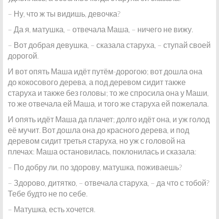
– Ну, что ж ты видишь, девочка?
– Да я, матушка, – отвечала Маша, – ничего не вижу.
– Вот добрая девушка, – сказала старуха, – ступай своей
дорогой.
И вот опять Маша идёт путём-дорогою; вот дошла она
до кокосового дерева, а под деревом сидит также
старуха и также без головы; то же спросила она у Маши,
то же отвечала ей Маша, и того же старуха ей пожелала.
И опять идёт Маша да плачет; долго идёт она, и уж голод
её мучит. Вот дошла она до красного дерева, и под
деревом сидит третья старуха, но уж с головой на
плечах: Маша остановилась, поклонилась и сказала:
– По добру ли, по здорову, матушка, поживаешь?
– Здорово, дитятко, – отвечала старуха, – да что с тобой?
Тебе будто не по себе.
– Матушка, есть хочется.