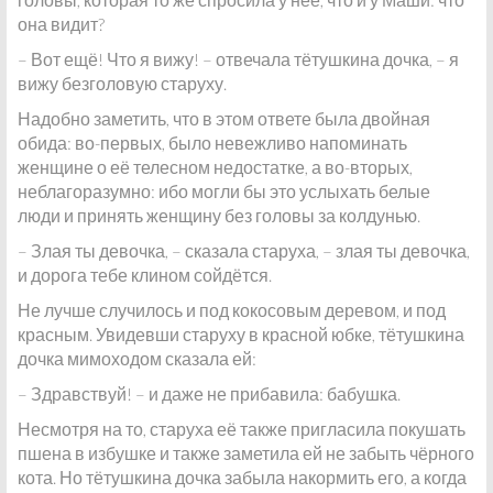
она видит?
– Вот ещё! Что я вижу! – отвечала тётушкина дочка, – я
вижу безголовую старуху.
Надобно заметить, что в этом ответе была двойная
обида: во-первых, было невежливо напоминать
женщине о её телесном недостатке, а во-вторых,
неблагоразумно: ибо могли бы это услыхать белые
люди и принять женщину без головы за колдунью.
– Злая ты девочка, – сказала старуха, – злая ты девочка,
и дорога тебе клином сойдётся.
Не лучше случилось и под кокосовым деревом, и под
красным. Увидевши старуху в красной юбке, тётушкина
дочка мимоходом сказала ей:
– Здравствуй! – и даже не прибавила: бабушка.
Несмотря на то, старуха её также пригласила покушать
пшена в избушке и также заметила ей не забыть чёрного
кота. Но тётушкина дочка забыла накормить его, а когда