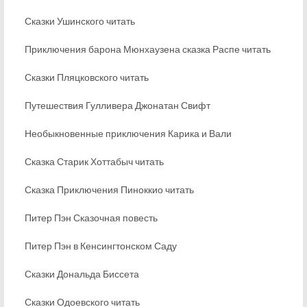
Сказки Ушинского читать
Приключения барона Мюнхаузена сказка Распе читать
Сказки Пляцковского читать
Путешествия Гулливера Джонатан Свифт
Необыкновенные приключения Карика и Вали
Сказка Старик Хоттабыч читать
Сказка Приключения Пиноккио читать
Питер Пэн Сказочная повесть
Питер Пэн в Кенсингтонском Саду
Сказки Дональда Биссета
Сказки Одоевского читать