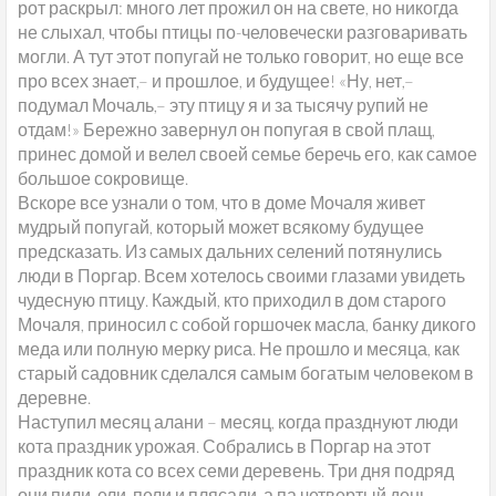
рот раскрыл: много лет прожил он на свете, но никогда
не слыхал, чтобы птицы по-человечески разговаривать
могли. А тут этот попугай не только говорит, но еще все
про всех знает,– и прошлое, и будущее! «Ну, нет,–
подумал Мочаль,– эту птицу я и за тысячу рупий не
отдам!» Бережно завернул он попугая в свой плащ,
принес домой и велел своей семье беречь его, как самое
большое сокровище.
Вскоре все узнали о том, что в доме Мочаля живет
мудрый попугай, который может всякому будущее
предсказать. Из самых дальних селений потянулись
люди в Поргар. Всем хотелось своими глазами увидеть
чудесную птицу. Каждый, кто приходил в дом старого
Мочаля, приносил с собой горшочек масла, банку дикого
меда или полную мерку риса. Не прошло и месяца, как
старый садовник сделался самым богатым человеком в
деревне.
Наступил месяц алани – месяц, когда празднуют люди
кота праздник урожая. Собрались в Поргар на этот
праздник кота со всех семи деревень. Три дня подряд
они пили, ели, пели и плясали, а па четвертый день