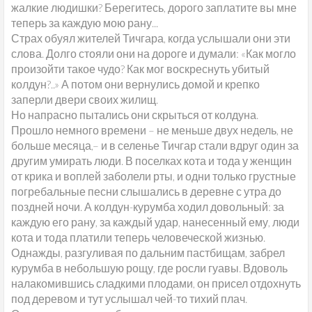
жалкие людишки? Берегитесь, дорого заплатите вы мне
теперь за каждую мою рану...
Страх обуял жителей Тичгара, когда услышали они эти
слова. Долго стояли они на дороге и думали: «Как могло
произойти такое чудо? Как мог воскреснуть убитый
колдун?..» А потом они вернулись домой и крепко
заперли двери своих жилищ.
Но напрасно пытались они скрыться от колдуна.
Прошло немного времени – не меньше двух недель, не
больше месяца,– и в селенье Тичгар стали вдруг один за
другим умирать люди. В поселках кота и тода у женщин
от крика и воплей заболели рты, и одни только грустные
погребальные песни слышались в деревне с утра до
поздней ночи. А колдун-курумба ходил довольный: за
каждую его рану, за каждый удар, нанесенный ему, люди
кота и тода платили теперь человеческой жизнью.
Однажды, разгуливая по дальним пастбищам, забрел
курумба в небольшую рощу, где росли гуавы. Вдоволь
налакомившись сладкими плодами, он присел отдохнуть
под деревом и тут услышал чей-то тихий плач.