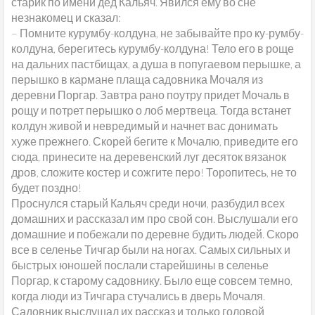
старик по имени дед Кальяч. Явился ему во сне
незнакомец и сказал:
– Помните курумбу-колдуна, не забывайте про ку-румбу-
колдуна, берегитесь курумбу-колдуна! Тело его в роще
на дальних пастбищах, а душа в попугаевом перышке, а
перышко в кармане плаща садовника Мочаля из
деревни Поргар. Завтра рано поутру придет Мочаль в
рощу и потрет перышко о лоб мертвеца. Тогда встанет
колдун живой и невредимый и начнет вас донимать
хуже прежнего. Скорей бегите к Мочалю, приведите его
сюда, принесите на деревенский луг десяток вязанок
дров, сложите костер и сожгите перо! Торопитесь, не то
будет поздно!
Проснулся старый Кальяч среди ночи, разбудил всех
домашних и рассказал им про свой сон. Выслушали его
домашние и побежали по деревне будить людей. Скоро
все в селенье Тичгар были на ногах. Самых сильных и
быстрых юношей послали старейшины в селенье
Поргар, к старому садовнику. Было еще совсем темно,
когда люди из Тичгара стучались в дверь Мочаля.
Садовник выслушал их рассказ и только головой