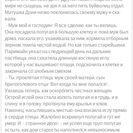
мире не сыщешь, не зря я за него пять буйволиц отдал.
Матушка Дони низко поклонилась своему мужу и ска-
вала:
– Муж мой и господин! Я все сделаю, как ты велишь.
Она посадила попугая в большую клетку и, пока муж был
дома, ласкала его, ухаживала за ним, кормила отборным
зерном, поила чистой водой. Но как только старейшина
Паримайн уехал на следующий день на дальние
пастбища, она схватила длинную костяную иглу,
которой у нас вышивают плащи, подскочила к клетке и
закричала со злобным смехом:
– Ты, проклятая птица, муж своей матери, сын
бритоголового отца! Вот когда ты мне попался!..
Узнаешь теперь, как оскорблять честных женщин.
Острой иглой она стала колоть попугая и в грудь, и в
спину, и в голову, проткнула ему крылья и клюв.
Наконец, насытившись местью, она вонзила иглу прямо
в сердце птицы. Жалобно вскрикнул попугай и тут же
умер. И – странное дело! – не успел еще труп попугая
остыть, как дом старосты наполнился невыносимым