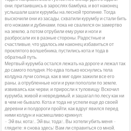
они, притаившись в зарослях бамбука, и вот наконец
услышали шаги курумбы на лесной тропинке. Тогда
выскочили они из засады, схватили курумбу и стали бить
его ножами и дубинами, пока не свалился он замертво
на землю, а потом отрубили ему руки и ноги и
разбросали их в разные стороны. Радостные и
счастливые, что удалось им наконец избавиться от
проклятого волшебника, пустились кота и тода в
обратный путь.
Мертвый курумба остался лежать на дороге и лежал так
до самого полудня. Но едва только коснулись тела
колдуна лучи солнца, как в миг один зажили все его
раны, а отрубленные ноги и руки поползли по земле,
извиваясь как черви, и приросли к туловищу. Вскочил
курумба, живой и невредимый, и зашагал по лесу как ни
в чем не бывало. Кота и тода не успели еще до своей
деревни и полдороги пройти, как вдруг явился перед
ними колдун и насмешливо крикнул:
– Эй вы, кота!.. Эй вы, тода!.. Вы хотели убить меня –
глядите: я снова здесь! Вам ли справиться со мной,