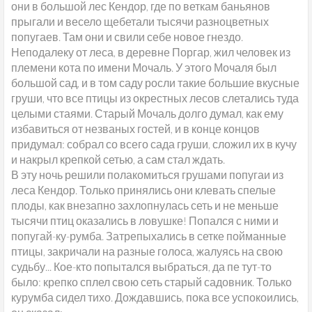
они в большой лес Кендор, где по веткам баньянов
прыгали и весело щебетали тысячи разноцветных
попугаев. Там они и свили себе новое гнездо.
Неподалеку от леса, в деревне Поргар, жил человек из
племени кота по имени Мочаль. У этого Мочаля был
большой сад, и в том саду росли такие большие вкусные
груши, что все птицы из окрестных лесов слетались туда
целыми стаями. Старый Мочаль долго думал, как ему
избавиться от незваных гостей, и в конце концов
придумал: собрал со всего сада груши, сложил их в кучу
и накрыл крепкой сетью, а сам стал ждать.
В эту ночь решили полакомиться грушами попугаи из
леса Кендор. Только принялись они клевать спелые
плоды, как внезапно захлопнулась сеть и не меньше
тысячи птиц оказались в ловушке! Попался с ними и
попугай-ку-румба. Затрепыхались в сетке пойманные
птицы, закричали на разные голоса, жалуясь на свою
судьбу... Кое-кто попытался выбраться, да пе тут-то
было: крепко сплел свою сеть старый садовник. Только
курумба сидел тихо. Дождавшись, пока все успокоились,