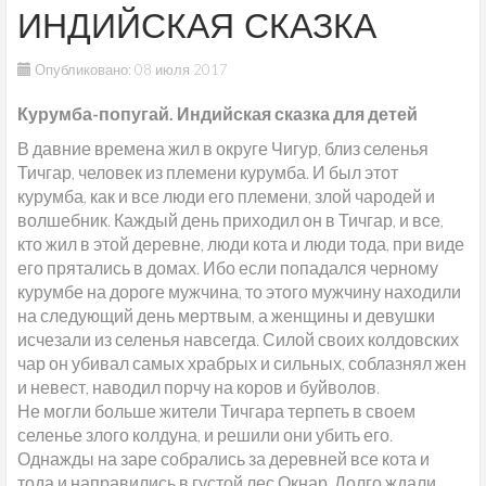
ИНДИЙСКАЯ СКАЗКА
Опубликовано: 08 июля 2017
Курумба-попугай. Индийская сказка для детей
В давние времена жил в округе Чигур, близ селенья
Тичгар, человек из племени курумба. И был этот
курумба, как и все люди его племени, злой чародей и
волшебник. Каждый день приходил он в Тичгар, и все,
кто жил в этой деревне, люди кота и люди тода, при виде
его прятались в домах. Ибо если попадался черному
курумбе на дороге мужчина, то этого мужчину находили
на следующий день мертвым, а женщины и девушки
исчезали из селенья навсегда. Силой своих колдовских
чар он убивал самых храбрых и сильных, соблазнял жен
и невест, наводил порчу на коров и буйволов.
Не могли больше жители Тичгара терпеть в своем
селенье злого колдуна, и решили они убить его.
Однажды на заре собрались за деревней все кота и
тода и направились в густой лес Окнар. Долго ждали