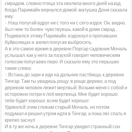
смрадом, словно птица эта околела много дней назад.
Когда Паримайн вернулся домой, матушка Дони сказала
ему:
– Наш попугай вдруг ни с того ни с сего издох. Он, видно,
был чем-то болен: чувствуешь, какой в доме смрад...
Подивился этому Паримайн, вздохнул о пропавших
буйволицах и. велел попугая выбросить.
А в это самое время в деревне Поргар садовник Мочаль
услышал, как у него за пазухой говорит человеческим
голосом попугаево перо. И сказало ему это перышко
такие слова:
– Встань до зари и иди на дальние пастбища, к деревне
Тичгар. Там ты увидишь рощу, в роще дерево, а под
деревом человек лежит мертвый. Возьми меня с собой и
осторожно потри о лоб мертвеца. Мне будет хорошо,
тебе будет хорошо, всем будет хорошо!
Удивилсй этим словам старый Мочаль, но потом
подумал и решил утром идти в Тичгар, а пока лег спать я
крепко заснул.
И в ту же ночь в деревне Тичгар увидел странный сон