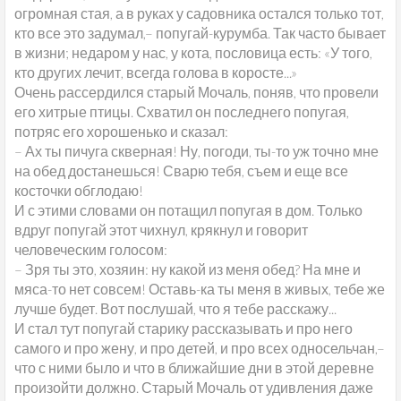
огромная стая, а в руках у садовника остался только тот,
кто все это задумал,– попугай-курумба. Так часто бывает
в жизни; недаром у нас, у кота, пословица есть: «У того,
кто других лечит, всегда голова в коросте...»
Очень рассердился старый Мочаль, поняв, что провели
его хитрые птицы. Схватил он последнего попугая,
потряс его хорошенько и сказал:
– Ах ты пичуга скверная! Ну, погоди, ты-то уж точно мне
на обед достанешься! Сварю тебя, съем и еще все
косточки обглодаю!
И с этими словами он потащил попугая в дом. Только
вдруг попугай этот чихнул, крякнул и говорит
человеческим голосом:
– Зря ты это, хозяин: ну какой из меня обед? На мне и
мяса-то нет совсем! Оставь-ка ты меня в живых, тебе же
лучше будет. Вот послушай, что я тебе расскажу...
И стал тут попугай старику рассказывать и про него
самого и про жену, и про детей, и про всех односельчан,–
что с ними было и что в ближайшие дни в этой деревне
произойти должно. Старый Мочаль от удивления даже