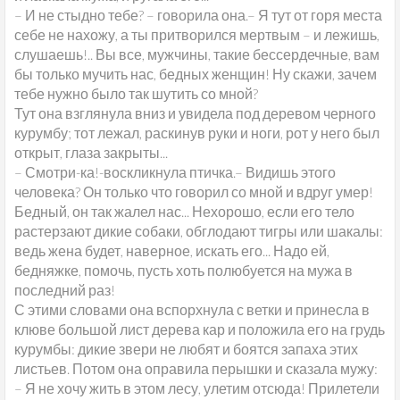
– И не стыдно тебе? – говорила она.– Я тут от горя места
себе не нахожу, а ты притворился мертвым – и лежишь,
слушаешь!.. Вы все, мужчины, такие бессердечные, вам
бы только мучить нас, бедных женщин! Ну скажи, зачем
тебе нужно было так шутить со мной?
Тут она взглянула вниз и увидела под деревом черного
курумбу; тот лежал, раскинув руки и ноги, рот у него был
открыт, глаза закрыты...
– Смотри-ка!-воскликнула птичка.– Видишь этого
человека? Он только что говорил со мной и вдруг умер!
Бедный, он так жалел нас... Нехорошо, если его тело
растерзают дикие собаки, обглодают тигры или шакалы:
ведь жена будет, наверное, искать его... Надо ей,
бедняжке, помочь, пусть хоть полюбуется на мужа в
последний раз!
С этими словами она вспорхнула с ветки и принесла в
клюве большой лист дерева кар и положила его на грудь
курумбы: дикие звери не любят и боятся запаха этих
листьев. Потом она оправила перышки и сказала мужу:
– Я не хочу жить в этом лесу, улетим отсюда! Прилетели