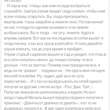
он сказал:
– Я научу вас, птицы, как нам отсюда выбраться,
слушайте! Завтра утром придет сюда хозяин, чтобы нам
всем головы открутить. Вы тогда притворитесь
мертвыми: глаза закройте и лежите тихо. Потом начнет
он нас отсюда по одному вынимать и на землю
выбрасывать. Вы и тогда – ни гугу, лежите, будто и
впрямь умерли. Вот как он последнюю из сетки вынет, я
тогда пискну, а вы все сразу взлетайте! А пока давайте
груши клевать, так до утра время и пройдет...
Утром старый садовник вышел в сад и увидел, что птиц в
его сети попалось много, да только почему-то все
дохлые. «Что за притча? Почему они передохли все, я
ведь их пе травил? – подумал он.– Не едать мне сегодня
мясной похлебки! Ну, ладно, дай-ка я их хоть
пересчитаю!..» И стал он выбрасывать из сетей одного
попугая за другим, считая вслух: «Раз! Два! Три!..»
Попугаи лежали не шелохнувшись и ждали. Но вот,
когда старый Мочаль вынул предпоследнего попугая и
произнес: «Девятьсот девяносто девять!», кто-то не
выдержал, пискнул и... В миг один взлетела в небо вся