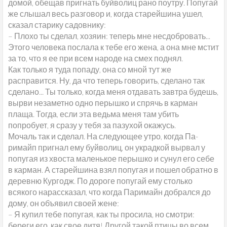
домой, обещав пригнать буйволиц рано поутру. Попугай
же слышал весь разговор и, когда старейшина ушел,
сказал старику садовнику:
– Плохо ты сделал, хозяин: теперь мне несдобровать...
Этого человека послала к тебе его жена, а она мне мстит
за то, что я ее при всем народе на смех поднял.
Как только я туда попаду, она со мной тут же
расправится. Ну, да что теперь говорить, сделано так
сделано... Ты только, когда меня отдавать завтра будешь,
вырви незаметно одно перышко и спрячь в карман
плаща. Тогда, если эта ведьма меня там убить
попробует, я сразу у тебя за пазухой окажусь.
Мочаль так и сделал. На следующее утро, когда Па-
римайп пригнал ему буйволиц, он украдкой вырвал у
попугая из хвоста маленькое перышко и сунул его себе
в карман. А старейшина взял попугая и пошел обратно в
деревню Кургодж. По дороге попугай ему столько
всякого нарассказал, что когда Паримайн добрался до
дому, он объявил своей жене:
– Я купил тебе попугая, как ты просила, но смотри:
береги его, как свое дитя! Другой такой птицы во всем