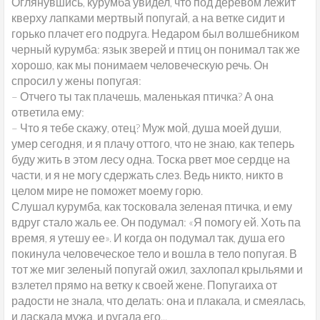
Оглянувшись, курумба увидел, что под деревом лежит
кверху лапками мертвый попугай, а на ветке сидит и
горько плачет его подруга. Недаром был волшебником
черный курумба: язык зверей и птиц он понимал так же
хорошо, как мы понимаем человеческую речь. Он
спросил у жены попугая:
– Отчего ты так плачешь, маленькая птичка? А она
ответила ему:
– Что я тебе скажу, отец? Муж мой, душа моей души,
умер сегодня, и я плачу оттого, что не знаю, как теперь
буду жить в этом лесу одна. Тоска рвет мое сердце на
части, и я не могу сдержать слез. Ведь никто, никто в
целом мире не поможет моему горю.
Слушал курумба, как тосковала зеленая птичка, и ему
вдруг стало жаль ее. Он подумал: «Я помогу ей. Хоть па
время, я утешу ее». И когда он подумал так, душа его
покинула человеческое тело и вошла в тело попугая. В
тот же миг зеленый попугай ожил, захлопал крыльями и
взлетел прямо на ветку к своей жене. Попугаиха от
радости не знала, что делать: она и плакала, и смеялась,
и ласкала мужа, и ругала его...