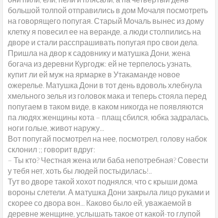
большой толпой отправились в дом Мочаля посмотреть
на говорящего попугая. Старый Мочаль вынес из дому
клетку я повесил ее на веранде, а люди столпились на
дворе и стали расспрашивать попугая про свои дела.
Пришла на двор к садовнику и матушка Дони, жена
богача из деревни Кургодж: ей не терпелось узнать,
купит ли ей муж на ярмарке в Утакаманде новое
ожерелье. Матушка Дони в тот день вдоволь хлебнула
хмельного зелья из головок мака и теперь стояла перед
попугаем в таком виде, в каком никогда не появляются
па людях женщины кота – плащ сбился, юбка задралась,
ноги голые, живот наружу...
Вот попугай посмотрел на нее, посмотрел, голову набок
склонил ;; говорит вдруг:
– Ты кто? Честная жена или баба непотребная? Совести
у тебя нет, хоть бы людей постыдилась!..
Тут во дворе такой хохот поднялся, что с крыши дома
вороны слетели. А матушка Дони закрыла лицо руками и
скорее со двора вон... Каково было ей, уважаемой в
деревне женщине, услышать такое от какой-то глупой