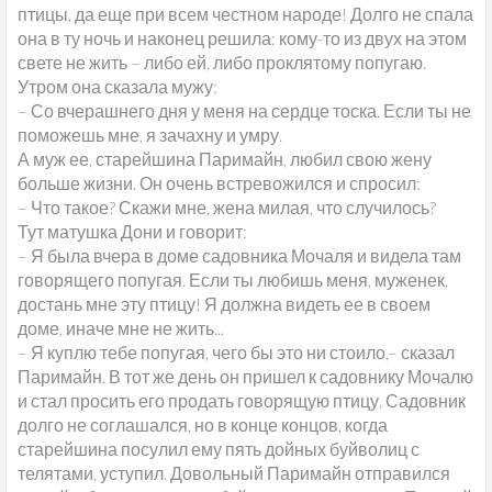
птицы, да еще при всем честном народе! Долго не спала
она в ту ночь и наконец решила: кому-то из двух на этом
свете не жить – либо ей, либо проклятому попугаю.
Утром она сказала мужу:
– Со вчерашнего дня у меня на сердце тоска. Если ты не
поможешь мне, я зачахну и умру.
А муж ее, старейшина Паримайн, любил свою жену
больше жизни. Он очень встревожился и спросил:
– Что такое? Скажи мне, жена милая, что случилось?
Тут матушка Дони и говорит:
– Я была вчера в доме садовника Мочаля и видела там
говорящего попугая. Если ты любишь меня, муженек,
достань мне эту птицу! Я должна видеть ее в своем
доме, иначе мне не жить...
– Я куплю тебе попугая, чего бы это ни стоило,– сказал
Паримайн. В тот же день он пришел к садовнику Мочалю
и стал просить его продать говорящую птицу. Садовник
долго не соглашался, но в конце концов, когда
старейшина посулил ему пять дойных буйволиц с
телятами, уступил. Довольный Паримайн отправился