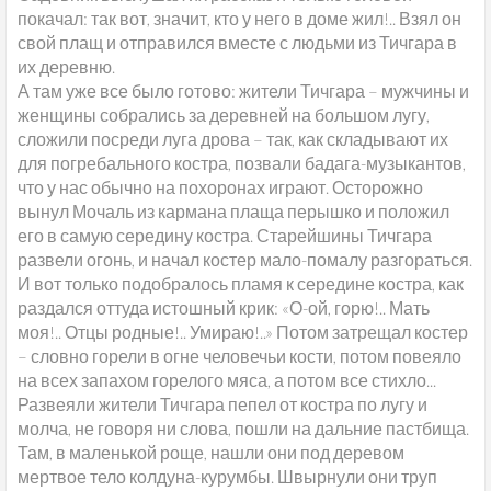
покачал: так вот, значит, кто у него в доме жил!.. Взял он
свой плащ и отправился вместе с людьми из Тичгара в
их деревню.
А там уже все было готово: жители Тичгара – мужчины и
женщины собрались за деревней на большом лугу,
сложили посреди луга дрова – так, как складывают их
для погребального костра, позвали бадага-музыкантов,
что у нас обычно на похоронах играют. Осторожно
вынул Мочаль из кармана плаща перышко и положил
его в самую середину костра. Старейшины Тичгара
развели огонь, и начал костер мало-помалу разгораться.
И вот только подобралось пламя к середине костра, как
раздался оттуда истошный крик: «О-ой, горю!.. Мать
моя!.. Отцы родные!.. Умираю!..» Потом затрещал костер
– словно горели в огне человечьи кости, потом повеяло
на всех запахом горелого мяса, а потом все стихло...
Развеяли жители Тичгара пепел от костра по лугу и
молча, не говоря ни слова, пошли на дальние пастбища.
Там, в маленькой роще, нашли они под деревом
мертвое тело колдуна-курумбы. Швырнули они труп