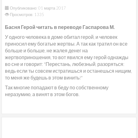
Опубликовано: 01 марта 2017
Просмотров: 1335
Басня Герой читать в переводе Гаспарова М.
У одного человека в доме обитал герой, и человек
приносил ему богатые жертвы. А так как тратил он все
больше и больше, не жалея денег на
жертвоприношения, то вот явился ему герой однажды
во сне и говорит: "Перестань, любезный, разоряться:
ведь если ты совсем истратишься и останешься нищим,
то меня же будешь в этом винить!"
Так многие попадают в беду по собственному
неразумию, а винят в этом богов.