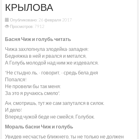
КРЫЛОВА
Опубликовано: 26 февраля 2017
Просмотров: 7912
Басня Чиж и голубь читать
Чижа захлопнула злодейка-западня:
Бедняжка в ней и рвался и метался,
А Голубь молодой над ним же издевался.
"Не стыдно ль, - говорит, - средь бела дня
Попался!
Не провели бы так меня:
За это я ручаюсь смело".
Ан, смотришь, тут же сам запутался в силок.
И дело!
Вперед чужой беде не смейся, Голубок.
Мораль басни Чиж и голубь
Увидев несчастье ближнего, ты не только не должен