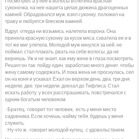
Посмотрел, а у нее в волосы вплетена красная
суконочка, на нее нашита целая дюжина драгоценных
камней. Обрадовался муж, взял суконку, положил на
траву и любуется блеском камней.
Вдруг, откуда ни возьмись, налетела ворона. Она
приняла красную суконку за кусок мяса, схватила ее и в
тот же миг улетела. Молодой муж кинулся за ней, не
поймал, стал плакать, рвать на себе волосы, да не
вернешь. Уж и не знает, как ему жене в глаза посмотреть.
Решил он так: пойду один, заработаю много денег, чтобы
жену самому содержать. И пока жена не проснулась, сел
он на коня и ускакал. Ехал он верхом день, два, три дня,
неделю, две, три недели, доехал до Тифлиса. Стал
искать работу, у всех расспрашивать, повстречался с
одним богатым человеком.
- Братец,- говорит тот человек,- есть у меня место
садовника. Если хочешь, найму тебя, будешь у меня
служить.
- Ну что ж,- говорит молодой купец,- с удовольствием.