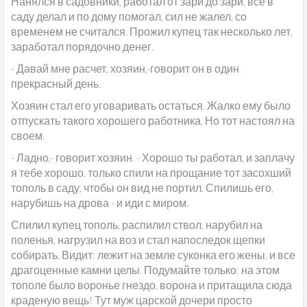
Нанялся в садовники, работал от зари до зари, все в
саду делал и по дому помогал, сил не жалел, со
временем не считался. Прожил купец так несколько лет,
заработал порядочно денег.
- Давай мне расчет, хозяин,-говорит он в один
прекрасный день.
Хозяин стал его уговаривать остаться. Жалко ему было
отпускать такого хорошего работника. Но тот настоял на
своем.
- Ладно,- говорит хозяин. - Хорошо ты работал, и заплачу
я тебе хорошо, только спили на прощание тот засохший
тополь в саду, чтобы он вид не портил. Спилишь его,
нарубишь на дрова - и иди с миром.
Спилил купец тополь, распилил ствол, нарубил на
поленья, нагрузил на воз и стал напоследок щепки
собирать. Видит: лежит на земле суконка его жены, и все
драгоценные камни целы. Подумайте только: на этом
тополе было воронье гнездо, ворона и притащила сюда
краденую вещь! Тут муж царской дочери просто