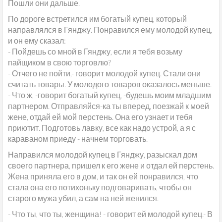
Пошли они дальше.
По дороге встретился им богатый купец, который
направлялся в Гянджу. Понравился ему молодой купец,
и он ему сказал:
- Пойдешь со мной в Гянджу, если я тебя возьму
пайщиком в свою торговлю?
- Отчего не пойти,- говорит молодой купец. Стали они
считать товары. У молодого товаров оказалось меньше.
- Что ж, -говорит богатый купец, -будешь моим младшим
партнером. Отправляйся-ка ты вперед, поезжай к моей
жене, отдай ей мой перстень. Она его узнает и тебя
приютит. Подготовь лавку, все как надо устрой, а я с
караваном приеду - начнем торговать.
Направился молодой купец в Гянджу, разыскал дом
своего партнера, пришел к его жене и отдал ей перстень.
Жена приняла его в дом, и так он ей понравился, что
стала она его потихоньку подговаривать, чтобы он
старого мужа убил, а сам на ней женился.
- Что ты, что ты, женщина! - говорит ей молодой купец.- В