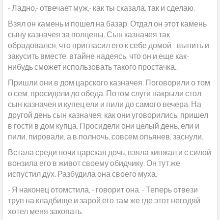
- Ладно,- отвечает муж,- как ты сказала, так и сделаю.
Взял он камень и пошел на базар. Отдал он этот камень
сыну казначея за полцены. Сын казначея так
обрадовался, что пригласил его к себе домой - выпить и
закусить вместе, втайне надеясь, что он и еще как-
нибудь сможет использовать такого простачка..
Пришли они в дом царского казначея. Поговорили о том
о сем, просидели до обеда. Потом слуги накрыли стол,
сын казначея и купец ели и пили до самого вечера. На
другой день сын казначея, как они уговорились, пришел
в гости в дом купца. Просидели они целый день, ели и
пили, пировали, а в полночь, совсем опьянев, заснули.
Встала среди ночи царская дочь, взяла кинжал и с силой
вонзила его в живот своему обидчику. Он тут же
испустил дух. Разбудила она своего муха.
- Я наконец отомстила, - говорит она. - Теперь отвези
труп на кладбище и зарой его там же где этот негодяй
хотел меня закопать.