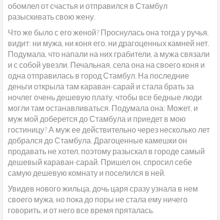
обомлел от счастья и отправился в Стамбул
разыскивать свою жену.
Что же было с его женой? Проснулась она тогда у ручья,
видит: ни мужа, ни коня его, ни драгоценных камней нет.
Подумала, что напали на них грабители, а мужа связали
и с собой увезли. Печальная, села она на своего коня и
одна отправилась в город Стамбул. На последние
деньги открыла там караван-сарай и стала брать за
ночлег очень дешевую плату, чтобы все бедные люди
могли там останавливаться. Подумала она: Может, и
муж мой доберется до Стамбула и приедет в мою
гостиницу? А муж ее действительно через несколько лет
добрался до Стамбула. Драгоценные камешки он
продавать не хотел, поэтому разыскал в городе самый
дешевый караван-сарай. Пришел он, спросил себе
самую дешевую комнату и поселился в ней.
Увидев нового жильца, дочь царя сразу узнала в нем
своего мужа, но пока до поры не стала ему ничего
говорить, и от него все время пряталась.