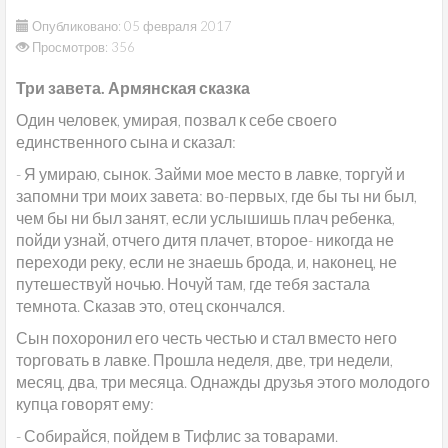
Опубликовано: 05 февраля 2017
Просмотров: 356
Три завета. Армянская сказка
Один человек, умирая, позвал к себе своего
единственного сына и сказал:
- Я умираю, сынок. Займи мое место в лавке, торгуй и
запомни три моих завета: во-первых, где бы ты ни был,
чем бы ни был занят, если услышишь плач ребенка,
пойди узнай, отчего дитя плачет, второе- никогда не
переходи реку, если не знаешь брода, и, наконец, не
путешествуй ночью. Ночуй там, где тебя застала
темнота. Сказав это, отец скончался.
Сын похоронил его честь честью и стал вместо него
торговать в лавке. Прошла неделя, две, три недели,
месяц, два, три месяца. Однажды друзья этого молодого
купца говорят ему:
- Собирайся, пойдем в Тифлис за товарами.