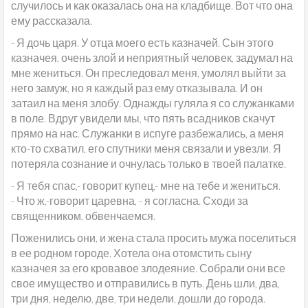
случилось и как оказалась она на кладбище. Вот что она
ему рассказала.
- Я дочь царя. У отца моего есть казначей. Сын этого
казначея, очень злой и неприятный человек, задумал на
мне жениться. Он преследовал меня, умолял выйти за
него замуж, но я каждый раз ему отказывала. И он
затаил на меня злобу. Однажды гуляла я со служанками
в поле. Вдруг увидели мы, что пять всадников скачут
прямо на нас. Служанки в испуге разбежались, а меня
кто-то схватил, его спутники меня связали и увезли. Я
потеряла сознание и очнулась только в твоей палатке.
- Я тебя спас,- говорит купец,- мне на тебе и жениться.
- Что ж,-говорит царевна, - я согласна. Сходи за
священником, обвенчаемся.
Поженились они, и жена стала просить мужа поселиться
в ее родном городе. Хотела она отомстить сыну
казначея за его кровавое злодеяние. Собрали они все
свое имущество и отправились в путь. День шли, два,
три дня, неделю, две, три недели, дошли до города.