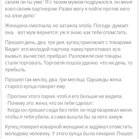
своем ли ты уме? Я с твоим мужем подружился, он меня
взял своим партнером. Разве могу я пойти против него
на злое дело?
Женщина смолчала, но затаила злобу. Погоди,-думает
она, - вот муж вернется, уж я знаю, как тебе отомстить .
Прошел день, два, три дня, купец приезжает с товарами.
Видит: его молодой партнер лавку приготовил, все
вымыл, вычистил, прибрал. Разложили они товары,
стали торговать. Торговля пошла удачно: что ни день, то
прибыль.
Прошел так месяц, два, три месяца. Однажды жена
старого купца говорит ему:
- Прогони этого парня, чтоб я его больше не видела.
- Почему это, жена, что он тебе сделал?
- Когда он пришел сюда без тебя, он подговаривал меня,
чтобы я тебя убила, а сама вышла бы за него замуж.
Купец поверил коварной женщине и задумал отомстить
молодому человеку. У этого купца была пекарня. Пошел