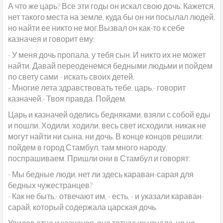
А что же царь? Все эти годы он искал свою дочь. Кажется,
нет такого места на земле, куда бы он ни посылал людей,
но найти ее никто не мог.Вызвал он как-то к себе
казначея и говорит ему:
- У меня дочь пропала, у тебя сын. И никто их не может
найти. Давай переоденемся бедными людьми и пойдем
по свету сами - искать своих детей.
- Многие лета здравствовать тебе, царь,- говорит
казначей.- Твоя правда. Пойдем.
Царь и казначей оделись бедняками, взяли с собой еды
и пошли. Ходили, ходили, весь свет исходили, никак не
могут найти ни сына, ни дочь. В конце концов решили:
пойдем в город Стамбул, там много народу,
поспрашиваем. Пришли они в Стамбул и говорят:
- Мы бедные люди, нет ли здесь караван-сарая для
бедных чужестранцев?
- Как не быть,- отвечают им, - есть, - и указали караван-
сарай, который содержала царская дочь.
Увидев отца и казначея, она тотчас их узнала, но не