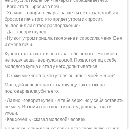
- Кого это ты бросил в печь?
- Хозяин,- говорит пекарь,- разве ты не сказал, чтобы я
бросил в печь того, кто придет утром и спросит,
выполнил ли я твое распоряжение?
- Да, - говорит купец.
- Ну вот, утром пришла твоя жена и спросила меня. Ее я
и сжег в печи.
Купец стал плакать и рвать на себе волосы. Но ничего
не поделаешь - вернулся домой. Позвал купец к себе
молодого купца и стал у него допытываться:
- Скажи мне честно, что у тебя вышло с моей женой?
Молодой человек рассказал купцу, как его жена
подговаривала убить его.
- Ладно, -говорит купец, - я тебе верю, но у себя оставить
не могу. Возьми свою долю и плату до конца года и
уходи.
- Как хочешь,- сказал молодой человек.
Вернул он купцу ключ от лавки, взял свою долю, нанял