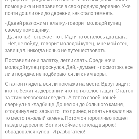
помощника и направился в свою родную деревню. Уже
почти дошли они до деревни, как стало темнеть.
- Давай разложим палатку,- говорит молодой купец
своему помощнику.
- Да что ты! - отвечает тот.- Идти-то осталось два шага.
- Нет, не пойду,- говорит молодой купец,- мне мой отец
завещал: никогда ночью не путешествовать.
Поставили они палатку, легли спать. Среди ночи
молодой купец проснулся. Дай, - думает, - посмотрю, все
ли в порядке, не подбираются ли к нам воры.
Стал он глядеть, вся ли поклажа на месте. Вдруг видит:
кто-то бежит из деревни и что-то тяжелое тащит. Стал он
за этим человеком следить. А тот со своей ношей
свернул на кладбище. Дошел он до большого камня,
отодвинул его, зарыл то, что принес, и опять навалил на
то место тяжелый камень. Потом он торопливо пошел
назад в деревню. Вот и я сейчас его клад вырою! -
обрадовался купец.- И разбогатею!