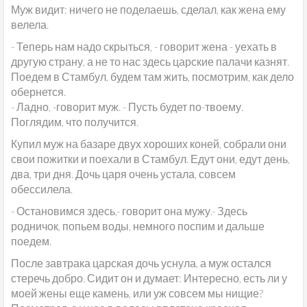
Муж видит: ничего не поделаешь, сделал, как жена ему
велела.
- Теперь нам надо скрыться, - говорит жена - уехать в
другую страну, а не то нас здесь царские палачи казнят.
Поедем в Стамбул, будем там жить, посмотрим, как дело
обернется.
- Ладно, -говорит муж. - Пусть будет по-твоему.
Поглядим, что получится.
Купил муж на базаре двух хороших коней, собрали они
свои пожитки и поехали в Стамбул. Едут они, едут день,
два, три дня. Дочь царя очень устала, совсем
обессилела.
- Остановимся здесь,- говорит она мужу.- Здесь
родничок, попьем воды, немного поспим и дальше
поедем.
После завтрака царская дочь уснула, а муж остался
стеречь добро. Сидит он и думает: Интересно, есть ли у
моей жены еще камень, или уж совсем мы нищие?