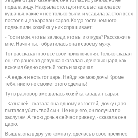
подала виду. Накрыла стол для них, выставила все
кушанья, какие у нее только были, и усадила за стол всех
постояльцев караван-сарая. Когда гости немного
подвыпили, хозяйка у них спрашивает:
- Гости мои, что вы за люди, кто вы и откуда? Расскажите
мне. Начни ты, - обратилась она к своему мужу.
Тот рассказал про все свои приключения. Только сказал
он, что раненая девушка оказалась дочерью царя, как
вскочил бедно одетый гость и закричал:
- А ведь я и есть тот царь! Найди же мою дочь! Кроме
тебя, никто не сможет этого сделать!
Тут в разговор вмешалась хозяйка караван-сарая.
- Казначей,- сказала она одному из гостей,- дочку царя
пытался убить твой сын! Не ищи его, он получил по
заслугам. А твою дочь я сейчас приведу, - сказала она
царю.
Вышла она в другую комнату, оделась в свое прежнее