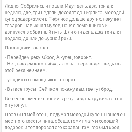
Ладно. Собрались и пошли. Идут день, два, три дня,
неделю, две, три недели, доходят до Тифлиса. Молодой
купец задержался в Тифлисе дольше других, накупил
товаров, навьючил мулов, нанял помощников и
двинулся в обратный путь. Шли они день, два, три дня,
неделю, дошли до бурной реки.
Помощники говорят:
- Перейдем реку вброд. А купец говорит:
- Нет, найдем кого-нибудь, кто нас переведет,- ведь мы
этой реки не знаем.
Тут один из помощников говорит:
- Вы все трусы! Сейчас я покажу вам, где тут брод.
Вошел он вместе с конем в реку, вода закружила его, и
он утонул.
Прав был мой отец ,- подумал молодой купец. Нашел он
местного крестьянина, обещал ему плату и хороший
подарок, и тот перевел его караван там, где был брод.