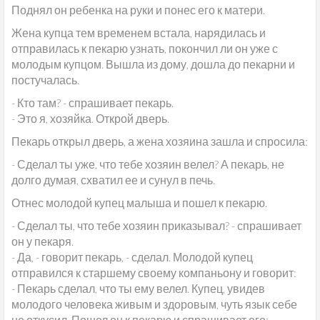
Поднял он ребенка на руки и понес его к матери.
Жена купца тем временем встала, нарядилась и
отправилась к пекарю узнать, покончил ли он уже с
молодым купцом. Вышла из дому, дошла до пекарни и
постучалась.
- Кто там? - спрашивает пекарь.
- Это я, хозяйка. Открой дверь.
Пекарь открыл дверь, а жена хозяина зашла и спросила:
- Сделал ты уже, что тебе хозяин велел? А пекарь, не
долго думая, схватил ее и сунул в печь.
Отнес молодой купец малыша и пошел к пекарю.
- Сделал ты, что тебе хозяин приказывал? - спрашивает
он у пекаря.
- Да, - говорит пекарь, - сделал. Молодой купец
отправился к старшему своему компаньону и говорит:
- Пекарь сделал, что ты ему велел. Купец, увидев
молодого человека живым и здоровым, чуть язык себе
не откусил. Пошел он к пекарю и спрашивает его: