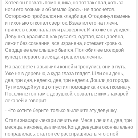
Хотел он позвать помощника, но тот так спал, хоть за
ноги его возьми и об землю брось - не проснется.
Осторожно пробрался на кладбище. Отодвинул камень
и тихонько откопал сверток. Взвалил его на плечи,
принес в свою палатку и развернул. И что же он увидел!
Девушка, красивая, как русалка, одетая, как царевна,
лежит без сознания, вся изранена, истекает кровью.
Сердце ее еле слышно бьется. Полюбил ее молодой
купец с первого взгляда и решил вылечить.
На рассвете навьючили коней и тронулись они в путь.
Уже не в деревню, а куда глаза глядят. Шли они день,
два, три дня, неделю, две, три недели. Дошли до города.
Тут молодой купец отпустил помощника и снял комнату.
Поселился он там с девушкой, созвал всяких знахарей-
лекарей и говорит:
- Что хотите берите, только вылечите эту девушку.
Стали знахари-лекари лечить ее. Месяц лечили, два, три
месяца, наконец вылечили. Когда девушка окончательно
поправилась, стал он ее расспрашивать, что с ней