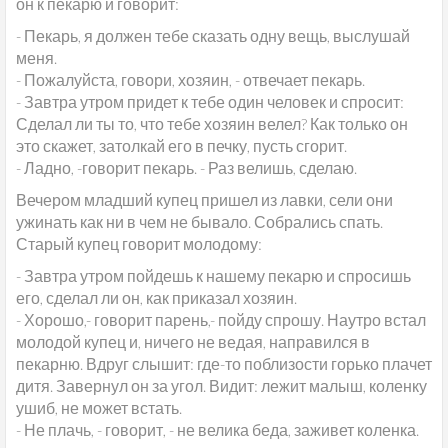
он к пекарю и говорит:
- Пекарь, я должен тебе сказать одну вещь, выслушай
меня.
- Пожалуйста, говори, хозяин, - отвечает пекарь.
- Завтра утром придет к тебе один человек и спросит:
Сделал ли ты то, что тебе хозяин велел? Как только он
это скажет, затолкай его в печку, пусть сгорит.
- Ладно, -говорит пекарь. - Раз велишь, сделаю.
Вечером младший купец пришел из лавки, сели они
ужинать как ни в чем не бывало. Собрались спать.
Старый купец говорит молодому:
- Завтра утром пойдешь к нашему пекарю и спросишь
его, сделал ли он, как приказал хозяин.
- Хорошо,- говорит парень,- пойду спрошу. Наутро встал
молодой купец и, ничего не ведая, направился в
пекарню. Вдруг слышит: где-то поблизости горько плачет
дитя. Завернул он за угол. Видит: лежит малыш, коленку
ушиб, не может встать.
- Не плачь, - говорит, - не велика беда, заживет коленка.