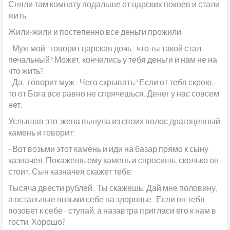
Сняли там комнату подальше от царских покоев и стали
жить.
Жили-жили и постепенно все деньги прожили.
- Муж мой,- говорит царская дочь,- что ты такой стал
печальный? Может, кончились у тебя деньги и нам не на
что жить?
- Да,- говорит муж.- Чего скрывать? Если от тебя скрою,
то от Бога все равно не спрячешься. Денег у нас совсем
нет.
Услышав это, жена вынула из своих волос драгоценный
камень и говорит:
- Вот возьми этот камень и иди на базар прямо к сыну
казначея. Покажешь ему камень и спросишь, сколько он
стоит. Сын казначея скажет тебе:
Тысяча двести рублей . Ты скажешь: Дай мне половину,
а остальные возьми себе на здоровье . Если он тебя
позовет к себе - ступай, а назавтра пригласи его к нам в
гости. Хорошо?