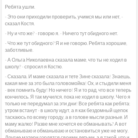
Ребята ушли.
- Это они приходили проверить, учимся мы или нет, -
сказал Костя.
- Ну и что же? - говорю я. - Ничего тут обидного нет.
- Что же тут обидного? Я и не говорю. Ребята хорошие,
заботливые.
- А Ольга Николаевна сказала маме, что ты не ходил в
школу? - спросил я Костю.
- Сказала. И маме сказала и тете Зине сказала! Знаешь,
какая мне за это была головомойка! Ох, и стыдили меня
- век помнить буду! Но ничего! Я и то рад, что все теперь
кончилось. Я так мучился, пока не ходил в школу. Чего я
только не передумал за эти дни! Все ребята как ребята:
утром встанут - в школу идут, а я как бездомный щепок
таскаюсь по всему городу, а в голове мысли разные. И
маму жалко! Разве мне хочется ее обманывать? А вот
обманываю и обманываю и остановиться уже не могу.
Другие матери гордятся своими детьми, а я такой, что и