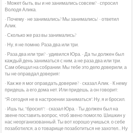
- Может быть, вы и не занимались совсем? - спросил
Володя Алика.
- Почему - не занимались? Мы занимались! - ответил
Алик.
- Сколько же раз вы занимались?
- Ну, я не помню. Раза два или три.
- Раза два или три? - удивился Юра. - Да ты должен был
каждый день заниматься с ним, а не раза два или три.
Сам обещал на собрании. Мы тебе это дело доверили, а
ты не оправдал доверия!
- Как же я мог оправдать доверие? - сказал Алик. - К нему
придешь, а его дома нет. Или придешь, а он говорит:
"Я сегодня не в настроении заниматься". Ну, я и бросил.
- Ишь ты, "бросил"! - сказал Юра. - Ты должен был на
звене поставить вопрос, чтоб звено помогло. Шишкин у
нас неорганизованный. Ты вот хорошо учишься, о себе
позаботился, а о товарище позаботиться не захотел... Ну