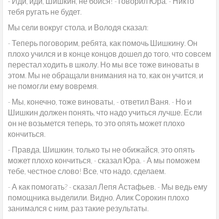
- Иди, иди, Шишкин, не бойся! - говорил Юра. - Никто
тебя ругать не будет.
Мы сели вокруг стола, и Володя сказал:
- Теперь поговорим, ребята, как помочь Шишкину. Он
плохо учился и в конце концов дошел до того, что совсем
перестал ходить в школу. Но мы все тоже виноваты в
этом. Мы не обращали внимания на то, как он учится, и
не помогли ему вовремя.
- Мы, конечно, тоже виноваты, - ответил Ваня. - Но и
Шишкин должен понять, что надо учиться лучше. Если
он не возьмется теперь, то это опять может плохо
кончиться.
- Правда, Шишкин, только ты не обижайся, это опять
может плохо кончиться, - сказал Юра. - А мы поможем
тебе, честное слово! Все, что надо, сделаем.
- А как помогать? - сказал Лепя Астафьев. - Мы ведь ему
помощника выделили. Видно, Алик Сорокин плохо
занимался с ним, раз такие результаты.