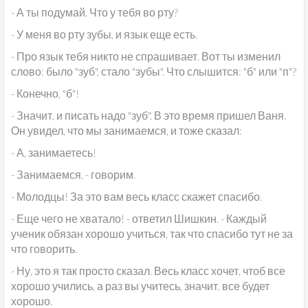
- А ты подумай. Что у тебя во рту?
- У меня во рту зубы, и язык еще есть.
- Про язык тебя никто не спрашивает. Вот ты изменил
слово: было "зуб", стало "зубы". Что слышится: "б" или "п"?
- Конечно, "б"!
- Значит, и писать надо "зуб". В это время пришел Ваня.
Он увидел, что мы занимаемся, и тоже сказал:
- А, занимаетесь!
- Занимаемся, - говорим.
- Молодцы! За это вам весь класс скажет спасибо.
- Еще чего не хватало! - ответил Шишкин. - Каждый
ученик обязан хорошо учиться, так что спасибо тут не за
что говорить.
- Ну, это я так просто сказал. Весь класс хочет, чтоб все
хорошо учились, а раз вы учитесь, значит, все будет
хорошо.