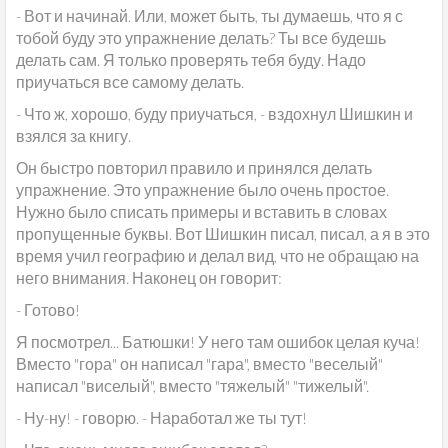
- Вот и начинай. Или, может быть, ты думаешь, что я с
тобой буду это упражнение делать? Ты все будешь
делать сам. Я только проверять тебя буду. Надо
приучаться все самому делать.
- Что ж, хорошо, буду приучаться, - вздохнул Шишкин и
взялся за книгу.
Он быстро повторил правило и принялся делать
упражнение. Это упражнение было очень простое.
Нужно было списать примеры и вставить в словах
пропущенные буквы. Вот Шишкин писал, писал, а я в это
время учил географию и делал вид, что не обращаю на
него внимания. Наконец он говорит:
- Готово!
Я посмотрел... Батюшки! У него там ошибок целая куча!
Вместо "гора" он написал "гара", вместо "веселый"
написал "виселый", вместо "тяжелый" "тижелый".
- Ну-ну! - говорю. - Наработал же ты тут!