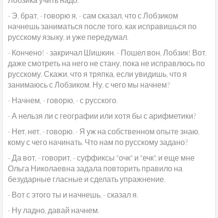
- Э, брат, - говорю я, - сам сказал, что с Лобзиком
начнешь заниматься после того, как исправишься по
русскому языку, и уже передумал.
- Кончено! - закричал Шишкин. - Пошел вон, Лобзик! Вот,
даже смотреть на него не стану, пока не исправлюсь по
русскому. Скажи, что я тряпка, если увидишь, что я
занимаюсь с Лобзиком. Ну, с чего мы начнем?
- Начнем, - говорю, - с русского.
- А нельзя ли с географии или хотя бы с арифметики?
- Нет, нет, - говорю. - Я уж на собственном опыте знаю,
кому с чего начинать. Что нам по русскому задано?
- Да вот, - говорит, - суффиксы "очк" и "ечк", и еще мне
Ольга Николаевна задала повторить правило на
безударные гласные и сделать упражнение.
- Вот с этого ты и начнешь, - сказал я.
- Ну ладно, давай начнем.