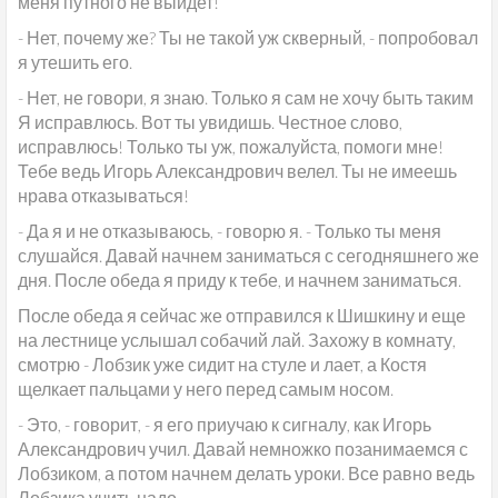
меня путного не выйдет!
- Нет, почему же? Ты не такой уж скверный, - попробовал
я утешить его.
- Нет, не говори, я знаю. Только я сам не хочу быть таким
Я исправлюсь. Вот ты увидишь. Честное слово,
исправлюсь! Только ты уж, пожалуйста, помоги мне!
Тебе ведь Игорь Александрович велел. Ты не имеешь
нрава отказываться!
- Да я и не отказываюсь, - говорю я. - Только ты меня
слушайся. Давай начнем заниматься с сегодняшнего же
дня. После обеда я приду к тебе, и начнем заниматься.
После обеда я сейчас же отправился к Шишкину и еще
на лестнице услышал собачий лай. Захожу в комнату,
смотрю - Лобзик уже сидит на стуле и лает, а Костя
щелкает пальцами у него перед самым носом.
- Это, - говорит, - я его приучаю к сигналу, как Игорь
Александрович учил. Давай немножко позанимаемся с
Лобзиком, а потом начнем делать уроки. Все равно ведь
Лобзика учить надо.