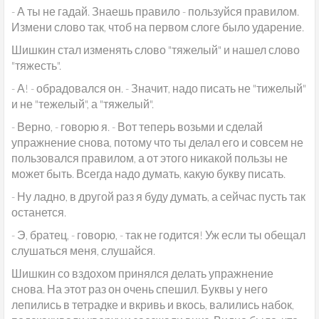
- А ты не гадай. Знаешь правило - пользуйся правилом.
Измени слово так, чтоб на первом слоге было ударение.
Шишкин стал изменять слово "тяжелый" и нашел слово
"тяжесть".
- А! - обрадовался он. - Значит, надо писать не "тижелый"
и не "тежелый", а "тяжелый".
- Верно, - говорю я. - Вот теперь возьми и сделай
упражнение снова, потому что ты делал его и совсем не
пользовался правилом, а от этого никакой пользы не
может быть. Всегда надо думать, какую букву писать.
- Ну ладно, в другой раз я буду думать, а сейчас пусть так
останется.
- Э, братец, - говорю, - так не годится! Уж если ты обещал
слушаться меня, слушайся.
Шишкин со вздохом принялся делать упражнение
снова. На этот раз он очень спешил. Буквы у него
лепились в тетрадке и вкривь и вкось, валились набок,