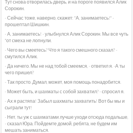
Тут снова отворилась дверь, и на пороге появился Алик
Сорокин.
- Сейчас тоже, наверно, скажет: "А, занимаетесь!" -
прошептал Шишкин.
- А, занимаетесь! - улыбнулся Алик Сорокин. Мы все чуть
"от смеха не лопнули.
- Чего вы смеетесь? Что я такого смешного сказал? -
смутился Алик.
- Да ничего. Мы не над тобой смеемся, - ответил я. -А ты
чего пришел?
- Так просто. Думал, может, моя помощь понадобится.
- Может быть, и шахматы с собой захватил? - спросил я.
- Ах я растяпа! Забыл шахматы захватить! Вот бы мы и
сыграли тут!
- Нет, ты уж с шахматами лучше уходи отсюда подальше,
- сказал Юра. Пойдемте домой, ребята, не будем им
мешать заниматься.