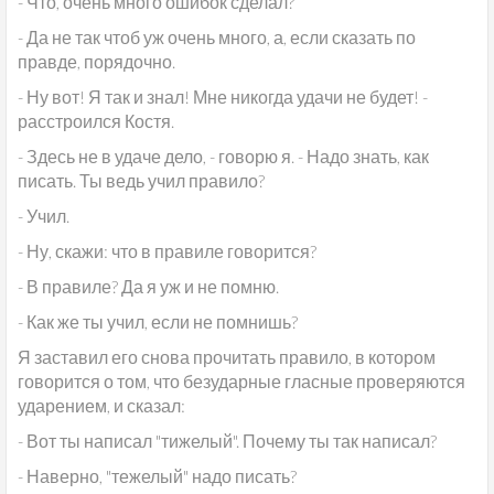
- Что, очень много ошибок сделал?
- Да не так чтоб уж очень много, а, если сказать по
правде, порядочно.
- Ну вот! Я так и знал! Мне никогда удачи не будет! -
расстроился Костя.
- Здесь не в удаче дело, - говорю я. - Надо знать, как
писать. Ты ведь учил правило?
- Учил.
- Ну, скажи: что в правиле говорится?
- В правиле? Да я уж и не помню.
- Как же ты учил, если не помнишь?
Я заставил его снова прочитать правило, в котором
говорится о том, что безударные гласные проверяются
ударением, и сказал:
- Вот ты написал "тижелый". Почему ты так написал?
- Наверно, "тежелый" надо писать?