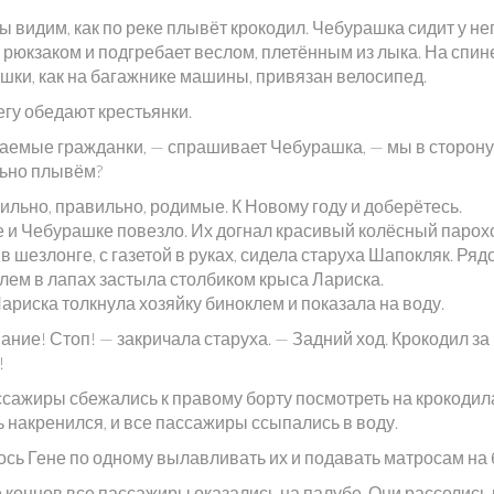
ы видим, как по реке плывёт крокодил. Чебурашка сидит у не
 рюкзаком и подгребает веслом, плетённым из лыка. На спин
шки, как на багажнике машины, привязан велосипед.
егу обедают крестьянки.
аемые гражданки, — спрашивает Чебурашка, — мы в сторону
ьно плывём?
ильно, правильно, родимые. К Новому году и доберётесь.
е и Чебурашке повезло. Их догнал красивый колёсный парох
в шезлонге, с газетой в руках, сидела старуха Шапокляк. Ряд
клем в лапах застыла столбиком крыса Лариска.
ариска толкнула хозяйку биноклем и показала на воду.
ние! Стоп! — закричала старуха. — Задний ход. Крокодил за
!
ссажиры сбежались к правому борту посмотреть на крокодил
 накренился, и все пассажиры ссыпались в воду.
сь Гене по одному вылавливать их и подавать матросам на 
 концов все пассажиры оказались на палубе. Они расселись 