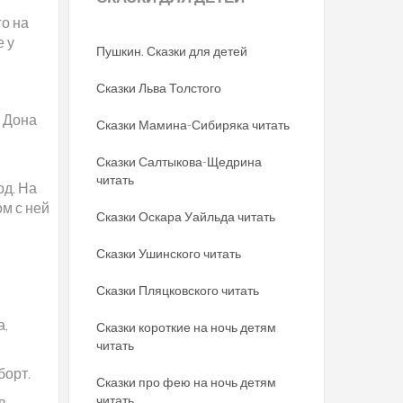
го на
е у
Пушкин. Сказки для детей
Сказки Льва Толстого
 Дона
Сказки Мамина-Сибиряка читать
Сказки Салтыкова-Щедрина
читать
од. На
ом с ней
Сказки Оскара Уайльда читать
Сказки Ушинского читать
Сказки Пляцковского читать
а,
Сказки короткие на ночь детям
читать
борт.
Сказки про фею на ночь детям
читать
в