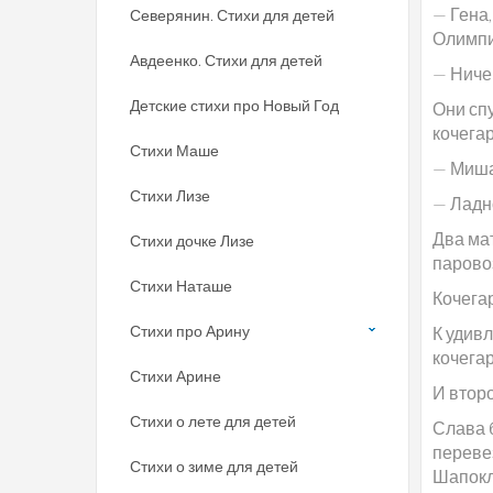
— Гена,
Северянин. Стихи для детей
Олимпи
Авдеенко. Стихи для детей
— Ниче
Детские стихи про Новый Год
Они сп
кочегар
Стихи Маше
— Миша
Стихи Лизе
— Ладн
Два ма
Стихи дочке Лизе
парово
Стихи Наташе
Кочегар
Стихи про Арину
К удивл
кочегар
Стихи Арине
И второ
Стихи о лете для детей
Слава 
переве
Стихи о зиме для детей
Шапокл