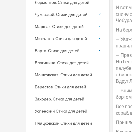
Лермонтов. Стихи для детей
И вот м
спине с
Чуковский. Стихи для детей
Чебура
Маршак. Стихи для детей
На бер
Михалков. Стихи для детей
— Уваж
правил
Барто. Стихи для детей
— Прав
Но Ген
Благинина. Стихи для детей
палубе 
с бино
Мошковская. Стихи для детей
Вдруг Л
Берестов. Стихи для детей
— Внима
бортом
Заходер. Стихи для детей
Все па
Успенский Стихи для детей
корабль
Пришло
Пляцковский Стихи для детей
В конце