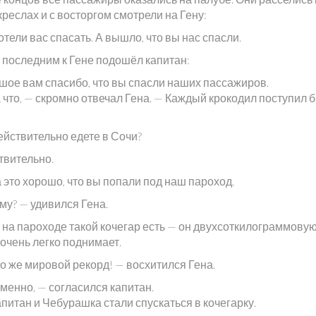
креслах и с восторгом смотрели на Гену:
тели вас спасать. А вышло, что вы нас спасли.
последним к Гене подошёл капитан:
шое вам спасибо, что вы спасли наших пассажиров.
 что, — скромно отвечал Гена. — Каждый крокодил поступил б
ействительно едете в Сочи?
твительно.
 это хорошо, что вы попали под наш пароход.
му? — удивился Гена.
с на пароходе такой кочегар есть — он двухсоткилограммову
очень легко поднимает.
о же мировой рекорд! — восхитился Гена.
менно, — согласился капитан.
апитан и Чебурашка стали спускаться в кочегарку.