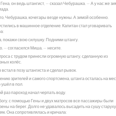
 Гена, он ведь штангист, — сказал Чебурашка. — А у нас же з
ада.
го, Чебурашка, кочегары везде нужны. А зимой особенно.
устились в машинное отделение. Капитан стал уговаривать
а:
, покажи свою силушку. Подними штангу.
о, — согласился Миша, — несите.
троса с трудом принесли огромную штангу, сделанную из
зных колёс.
 встал в позу штангиста и сделал рывок.
ению зрителей и самого спортсмена, штанга осталась на мест
 ушёл в пол.
й раз пароход начал черпать воду.
богу, с помощью Гены и двух матросов все пассажиры были
зены на берег. Долго не удавалось высадить на сушу старуху
як. Она сопротивлялась и кричала: